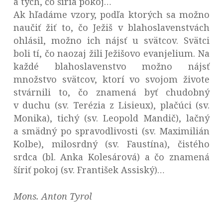
a tých, čo šíria pokoj…
Ak hľadáme vzory, podľa ktorých sa možno
naučiť žiť to, čo Ježiš v blahoslavenstvách
ohlásil, možno ich nájsť u svätcov. Svätci
boli tí, čo naozaj žili Ježišovo evanjelium. Na
každé blahoslavenstvo možno nájsť
množstvo svätcov, ktorí vo svojom živote
stvárnili to, čo znamená byť chudobný
v duchu (sv. Terézia z Lisieux), plačúci (sv.
Monika), tichý (sv. Leopold Mandič), lačný
a smädný po spravodlivosti (sv. Maximilián
Kolbe), milosrdný (sv. Faustína), čistého
srdca (bl. Anka Kolesárová) a čo znamená
šíriť pokoj (sv. František Assiský)…
Mons. Anton Tyrol