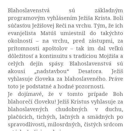
Blahoslavenstvá sú základným
programovým vyhlásením Ježiša Krista. Boli
súčasťou Ježišovej Reči na vrchu. Tým, že ich
evanjelista Matúš umiestnil do takýchto
okolností – na vrchu, pred zástupmi, za
prítomnosti apoštolov – tak im dal veľkú
dôležitosť a kontinuitu s tradíciou Mojžiša a
celých dejín spásy. Blahoslavenstvá sú
akousi „nadstavbou“ Desatora. Ježiš
vyhlasuje človeka za blahoslaveného. Práve
toto je podstatné a hodné pozornosti.
Je dojímavé, že v tomto prípade Boh
blahorečí človeku! Ježiš Kristus vyhlasuje za
blahoslavených chudobných v duchu,
plačúcich, tichých, lačných a smädných po
spravodlivosti, milosrdných, čistých srdcom