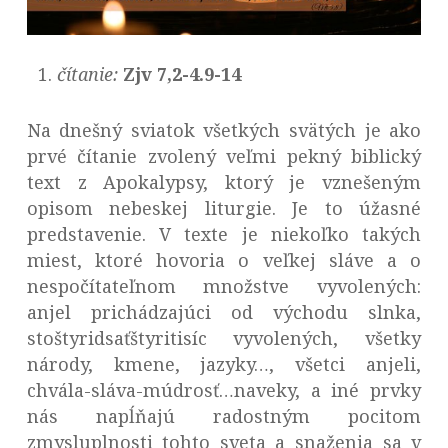
čítanie:
Zjv 7,2-4.9-14
Na dnešný sviatok všetkých svätých je ako
prvé čítanie zvolený veľmi pekný biblický
text z Apokalypsy, ktorý je vznešeným
opisom nebeskej liturgie. Je to úžasné
predstavenie. V texte je niekoľko takých
miest, ktoré hovoria o veľkej sláve a o
nespočítateľnom množstve vyvolených:
anjel prichádzajúci od východu slnka,
stoštyridsaťštyritisíc vyvolených, všetky
národy, kmene, jazyky…, všetci anjeli,
chvála-sláva-múdrosť…naveky, a iné prvky
nás napĺňajú radostným pocitom
zmysluplnosti tohto sveta a snaženia sa v