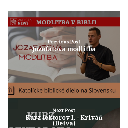
Previous Post
Jozafatova modlitba
Next Post
Kurz lektorov I. - Kriváň
(Detva)