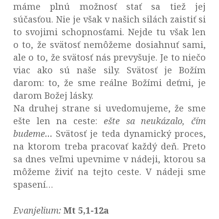
máme plnú možnosť stať sa tiež jej
súčasťou. Nie je však v našich silách zaistiť si
to svojimi schopnosťami. Nejde tu však len
o to, že svätosť nemôžeme dosiahnuť sami,
ale o to, že svätosť nás prevyšuje. Je to niečo
viac ako sú naše sily. Svätosť je Božím
darom: to, že sme reálne Božími deťmi, je
darom Božej lásky.
Na druhej strane si uvedomujeme, že sme
ešte len na ceste:
ešte sa neukázalo, čím
budeme…
Svätosť je teda dynamický proces,
na ktorom treba pracovať každý deň. Preto
sa dnes veľmi upevnime v nádeji, ktorou sa
môžeme živiť na tejto ceste. V nádeji sme
spasení…
Evanjelium:
Mt 5,1-12a