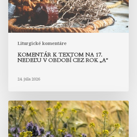
v
období
cez
rok
„A“
Liturgické komentáre
KOMENTÁR K TEXTOM NA 17.
NEDEĽU V OBDOBÍ CEZ ROK „A“
24. júla 2026
Komentár
k
textom
na
16.