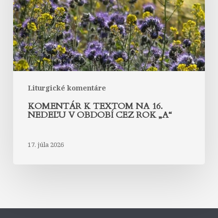
nedeľu
v
období
cez
rok
„A“
Liturgické komentáre
KOMENTÁR K TEXTOM NA 16.
NEDEĽU V OBDOBÍ CEZ ROK „A“
17. júla 2026