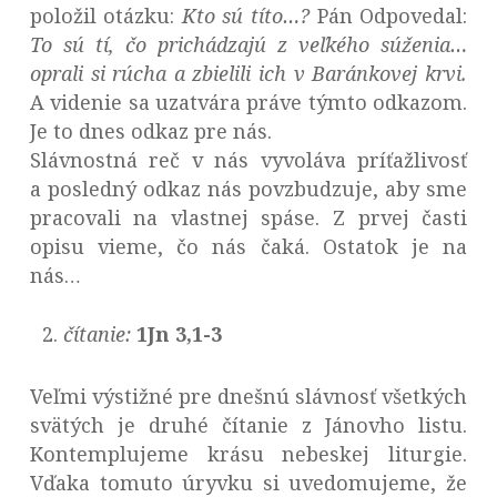
položil otázku:
Kto sú títo…?
Pán Odpovedal:
To sú tí, čo prichádzajú z veľkého súženia…
oprali si rúcha a zbielili ich v Baránkovej krvi.
A videnie sa uzatvára práve týmto odkazom.
Je to dnes odkaz pre nás.
Slávnostná reč v nás vyvoláva príťažlivosť
a posledný odkaz nás povzbudzuje, aby sme
pracovali na vlastnej spáse. Z prvej časti
opisu vieme, čo nás čaká. Ostatok je na
nás…
čítanie:
1Jn 3,1-3
Veľmi výstižné pre dnešnú slávnosť všetkých
svätých je druhé čítanie z Jánovho listu.
Kontemplujeme krásu nebeskej liturgie.
Vďaka tomuto úryvku si uvedomujeme, že