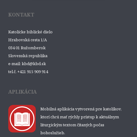
KONTAKT
Katolícke biblické dielo
Hrabovská cesta 1/A
034 01 Ružomberok
Slovenská republika
e-mail: kbd@kbd.sk
tel.č. +421 915 909 914
APLIKÁCIA
Mobilná aplikácia vytvorená pre katolíkov,
ktorí chcú mať rýchly prístup k aktuálnym
liturgickým textom čítaných počas
bohoslužieb.