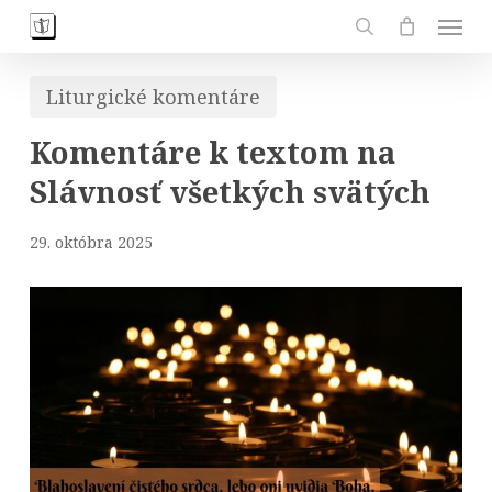
Skip
Men
to
search
main
Liturgické komentáre
content
Komentáre k textom na
Slávnosť všetkých svätých
29. októbra 2025