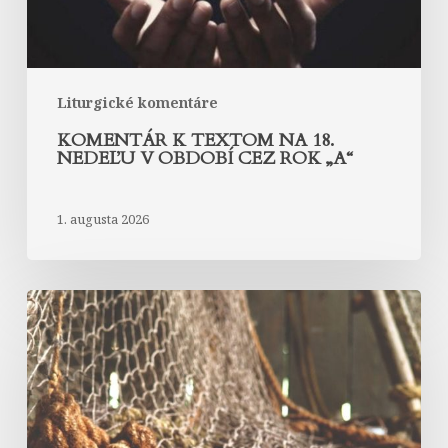
cez
rok
„A“
Liturgické komentáre
KOMENTÁR K TEXTOM NA 18.
NEDEĽU V OBDOBÍ CEZ ROK „A“
1. augusta 2026
Komentár
k
textom
na
17.
nedeľu