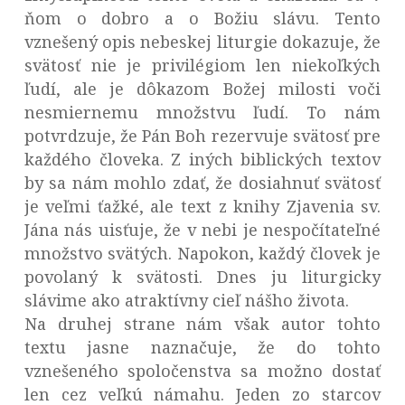
ňom o dobro a o Božiu slávu. Tento
vznešený opis nebeskej liturgie dokazuje, že
svätosť nie je privilégiom len niekoľkých
ľudí, ale je dôkazom Božej milosti voči
nesmiernemu množstvu ľudí. To nám
potvrdzuje, že Pán Boh rezervuje svätosť pre
každého človeka. Z iných biblických textov
by sa nám mohlo zdať, že dosiahnuť svätosť
je veľmi ťažké, ale text z knihy Zjavenia sv.
Jána nás uisťuje, že v nebi je nespočítateľné
množstvo svätých. Napokon, každý človek je
povolaný k svätosti. Dnes ju liturgicky
slávime ako atraktívny cieľ nášho života.
Na druhej strane nám však autor tohto
textu jasne naznačuje, že do tohto
vznešeného spoločenstva sa možno dostať
len cez veľkú námahu. Jeden zo starcov