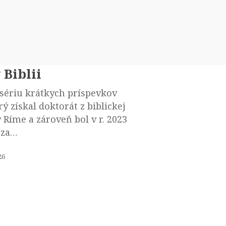
litba
ii
 Biblii
sériu krátkych príspevkov
ý získal doktorát z biblickej
 Ríme a zároveň bol v r. 2023
 za…
26