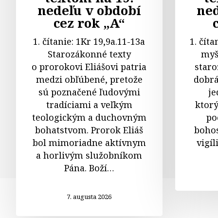
nedeľu v období
ned
cez rok „A“
1. čítanie: 1Kr 19,9a.11-13a
1. čít
Starozákonné texty
myš
o prorokovi Eliášovi patria
staro
medzi obľúbené, pretože
dobrá
sú poznačené ľudovými
je
tradíciami a veľkým
ktor
teologickým a duchovným
po
bohatstvom. Prorok Eliáš
bohos
bol mimoriadne aktívnym
vigíl
a horlivým služobníkom
Pána. Boží…
7. augusta 2026