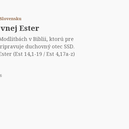
ľovnej
er
a Slovensku
vnej Ester
odlitbách v Biblii, ktorú pre
pripravuje duchovný otec SSD.
ter (Est 14,1-19 / Est 4,17a-z)
26