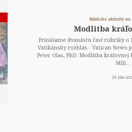
krá
Est
Biblické aktivity n
Modlitba kráľo
Prinášame dvanástu časť rubriky o M
Vatikánsky rozhlas - Vatican News 
Peter Olas, PhD. Modlitba kráľovnej Es
Milí…
29. júla 20