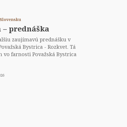
mácia
dnáška
a Slovensku
a – prednáška
alšiu zaujímavú prednášku v
Považská Bystrica - Rozkvet. Tá
h vo farnosti Považská Bystrica
026
litba