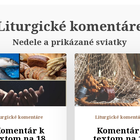
Liturgické komentár
Nedele a prikázané sviatky
Komentár
Komen
k
k
textom
texto
na
na
18.
17.
nedeľu
nedeľ
v
v
období
obdob
turgické komentáre
Liturgické koment
cez
cez
omentár k
Komentár
rok
rok
xtom na 18.
textom na 
„A“
„A“