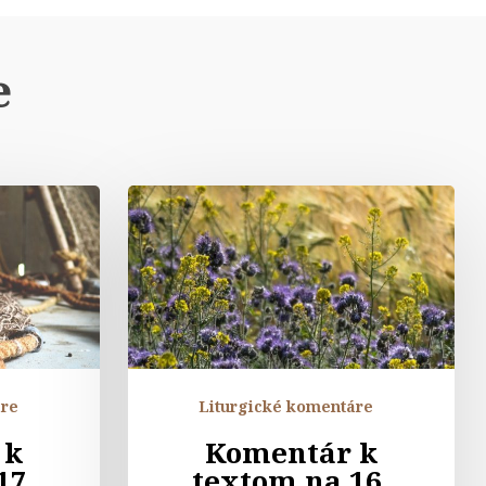
e
tár
Komentár
k
m
textom
na
16.
u
nedeľu
v
í
období
áre
Liturgické komentáre
cez
 k
Komentár k
rok
17.
textom na 16.
„A“