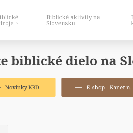
iblické
Biblické aktivity na
droje
Slovensku
e biblické dielo na 
Novinky KBD
E-shop - Kanet n. 
Bib