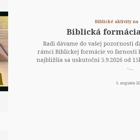
for
–
pre
Biblické aktivity n
Biblická formáci
Radi dávame do vašej pozornosti ď
rámci Biblickej formácie vo farnosti 
najbližšia sa uskutoční 5.9.2026 od 15
-…
5. augusta 2
Mod