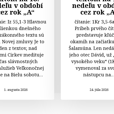
eľu v období
nedeľu v ob
cez rok „A“
cez rok „
anie: Iz 55,1-3 Hlavnou
čítanie: 1Kr 3,5-6
lienkou dnešného
Príbeh prvého čí
zákonného textu sú
predstavuje kľú
 Novej zmluvy. Je to
okamih na začiatku
den z textov, nad
Šalamúna. Len ned
ými Cirkev medituje
jeho otec Dávid, už 
čas slávnostných
vysokého veku“ (1K
lužieb Veľkonočnej
vymenoval za sv
ie na Bielu sobotu…
nástupcu na
1. augusta 2026
24. júla 2026