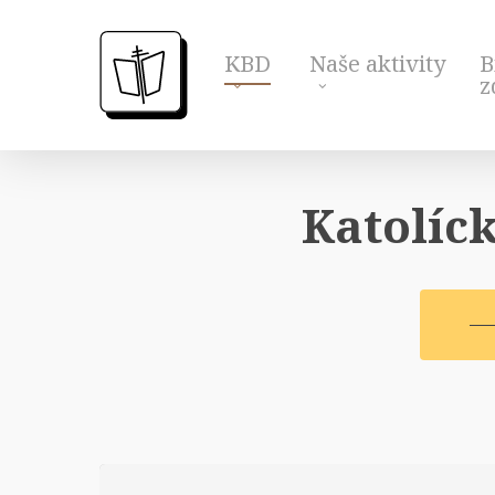
Skip
to
KBD
Naše aktivity
B
main
z
content
Katolíck