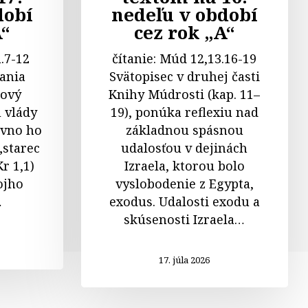
dobí
nedeľu v období
A“
cez rok „A“
a.7-12
čítanie: Múd 12,13.16-19
tania
Svätopisec v druhej časti
čový
Knihy Múdrosti (kap. 11–
 vlády
19), ponúka reflexiu nad
ávno ho
základnou spásnou
„starec
udalosťou v dejinách
r 1,1)
Izraela, ktorou bolo
ojho
vyslobodenie z Egypta,
…
exodus. Udalosti exodu a
skúsenosti Izraela…
17. júla 2026