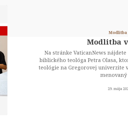
Mod
v
Bibl
Modlitba
Modlitba v
Na stránke VaticanNews nájdete 
biblického teológa Petra Olasa, ktor
teológie na Gregorovej univerzite v
menovaný
29. mája 20