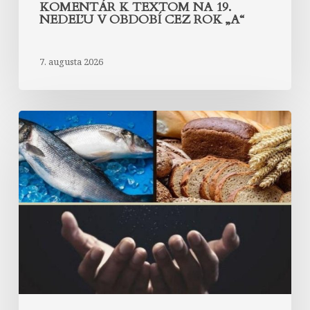
KOMENTÁR K TEXTOM NA 19.
NEDEĽU V OBDOBÍ CEZ ROK „A“
7. augusta 2026
Komentár
k
textom
na
18.
nedeľu
v
období
cez
rok
„A“