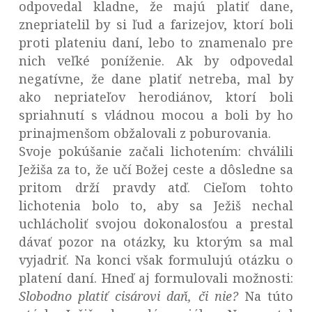
odpovedal kladne, že majú platiť dane,
znepriatelil by si ľud a farizejov, ktorí boli
proti plateniu daní, lebo to znamenalo pre
nich veľké poníženie. Ak by odpovedal
negatívne, že dane platiť netreba, mal by
ako nepriateľov herodiánov, ktorí boli
spriahnutí s vládnou mocou a boli by ho
prinajmenšom obžalovali z poburovania.
Svoje pokúšanie začali lichotením: chválili
Ježiša za to, že učí Božej ceste a dôsledne sa
pritom drží pravdy atď. Cieľom tohto
lichotenia bolo to, aby sa Ježiš nechal
uchlácholiť svojou dokonalosťou a prestal
dávať pozor na otázky, ku ktorým sa mal
vyjadriť. Na konci však formulujú otázku o
platení daní. Hneď aj formulovali možnosti:
Slobodno platiť cisárovi daň, či nie?
Na túto