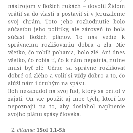
nástrojom v Božích rukách – dovolil Židom
vrátiť sa do vlasti a postaviť si v Jeruzaleme
svoj chrám. Toto jeho rozhodnutie bolo
súčasťou jeho politiky, ale zároveň to bola
súčasť Božích plánov. To nás vedie k
správnemu rozlišovaniu dobra a zla. Nie
všetko, čo robili pohania, bolo zlé. Ani dnes
všetko, čo robia tí, čo k nám nepatria, nutne
musí byť zlé. Učme sa správne rozlišovať
dobré od zlého a voliť si vždy dobro a to, čo
slúži nám i druhým na spásu.
Boh nezabudol na svoj ľud, ktorý sa ocitol v
zajatí. On vie použiť aj moc tých, ktorí ho
nepoznajú na to, aby dosiahol naplnenie
svojho plánu spásy človeka.
čítanie:
1Sol 1,1-5b