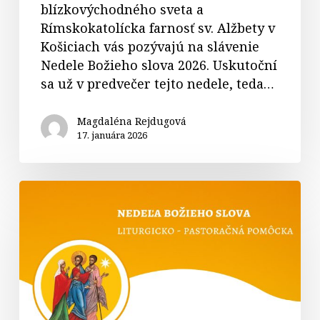
blízkovýchodného sveta a
Rímskokatolícka farnosť sv. Alžbety v
Košiciach vás pozývajú na slávenie
Nedele Božieho slova 2026. Uskutoční
sa už v predvečer tejto nedele, teda…
Magdaléna Rejdugová
17. januára 2026
Nedeľa
Božieho
slova:
Liturgicko-
pastoračná
pomôcka