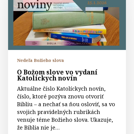
slove
vo
vydaní
Katolíckych
novín
Nedeľa Božieho slova
O Božom slove vo vydaní
Katolíckych novín
Aktuálne číslo Katolíckych novín,
číslo, ktoré pozýva znovu otvoriť
Bibliu – a nechať sa ňou osloviť, sa vo
svojich pravidelných rubrikách
venuje téme Božieho slova. Ukazuje,
že Biblia nie je…