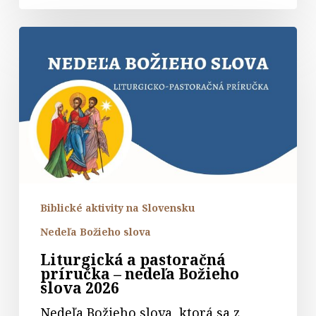
Liturgická
a
pastoračná
príručka
–
nedeľa
Božieho
slova
2026
Biblické aktivity na Slovensku
Nedeľa Božieho slova
Liturgická a pastoračná
príručka – nedeľa Božieho
slova 2026
Nedeľa Božieho slova, ktorá sa z