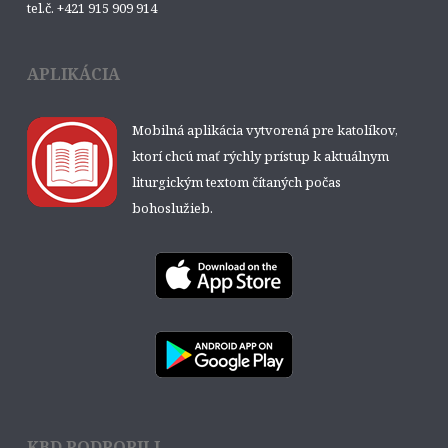
tel.č. +421 915 909 914
APLIKÁCIA
Mobilná aplikácia vytvorená pre katolíkov,
ktorí chcú mať rýchly prístup k aktuálnym
liturgickým textom čítaných počas
bohoslužieb.
KBD PODPORILI