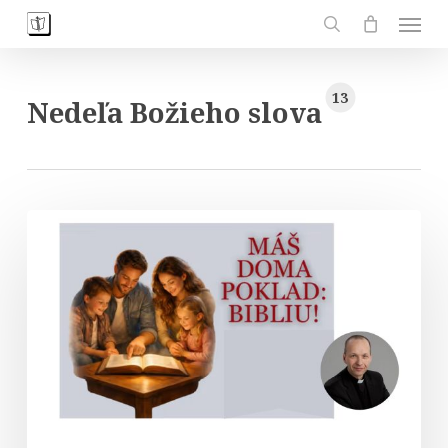
Skip
Men
to
search
main
content
13
Nedeľa Božieho slova
Máš
doma
poklad:
Bibliu!