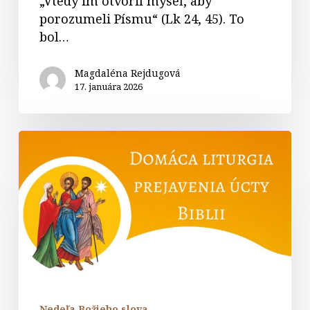
„Vtedy im otvoril myseľ, aby
porozumeli Písmu“ (Lk 24, 45). To
bol…
Magdaléna Rejdugová
17. januára 2026
Domáca
liturgia
prejavenia
úcty
Biblii
Nedeľa Božieho slova