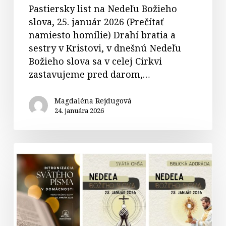
Pastiersky list na Nedeľu Božieho
slova, 25. január 2026 (Prečítať
namiesto homílie) Drahí bratia a
sestry v Kristovi, v dnešnú Nedeľu
Božieho slova sa v celej Cirkvi
zastavujeme pred darom,…
Magdaléna Rejdugová
24. januára 2026
Nedeľa
Božieho
slova
v
Spišskej
diecéze