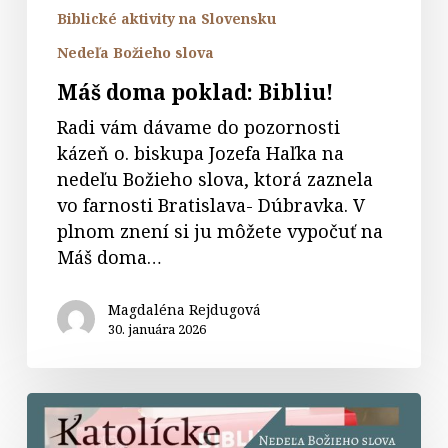
Biblické aktivity na Slovensku
Nedeľa Božieho slova
Máš doma poklad: Bibliu!
Radi vám dávame do pozornosti
kázeň o. biskupa Jozefa Haľka na
nedeľu Božieho slova, ktorá zaznela
vo farnosti Bratislava- Dúbravka. V
plnom znení si ju môžete vypočuť na
Máš doma…
Magdaléna Rejdugová
30. januára 2026
O
Božom