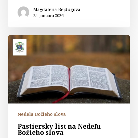
Magdaléna Rejdugová
24. januára 2026
Pastiersky
list
na
Nedeľu
Božieho
slova
Nedeľa Božieho slova
Pastiersky list na Nedeľu
Božieho slova