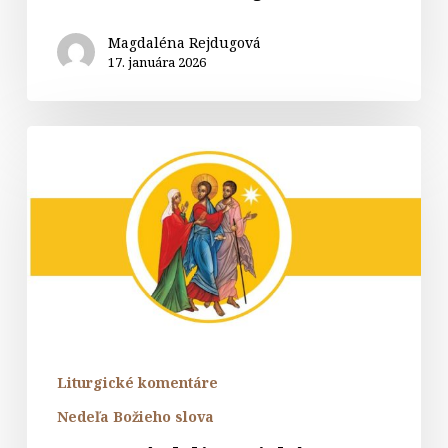
Magdaléna Rejdugová
17. januára 2026
Komentár
k
liturgickým
čítaniam
na
Nedeľu
Božieho
slova
Liturgické komentáre
Nedeľa Božieho slova