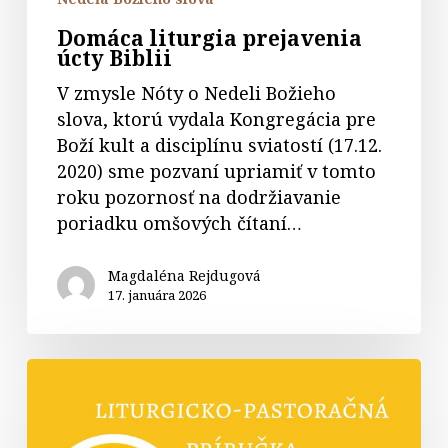
Domáca liturgia prejavenia
úcty Biblii
V zmysle Nóty o Nedeli Božieho
slova, ktorú vydala Kongregácia pre
Boží kult a disciplínu sviatostí (17.12.
2020) sme pozvaní upriamiť v tomto
roku pozornosť na dodržiavanie
poriadku omšových čítaní…
Magdaléna Rejdugová
17. januára 2026
Liturgicko-
pastoračná
pomôcka