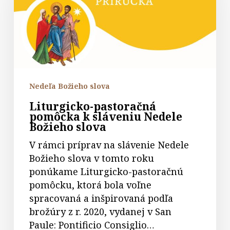
k
sláveniu
Nedele
Božieho
slova
Nedeľa Božieho slova
Liturgicko-pastoračná
pomôcka k sláveniu Nedele
Božieho slova
V rámci príprav na slávenie Nedele
Božieho slova v tomto roku
ponúkame Liturgicko-pastoračnú
pomôcku, ktorá bola voľne
spracovaná a inšpirovaná podľa
brožúry z r. 2020, vydanej v San
Paule: Pontificio Consiglio…