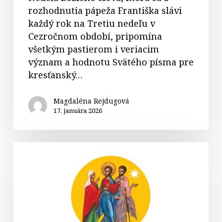
rozhodnutia pápeža Františka slávi
každý rok na Tretiu nedeľu v
Cezročnom období, pripomína
všetkým pastierom i veriacim
význam a hodnotu Svätého písma pre
kresťanský…
Magdaléna Rejdugová
17. januára 2026
Logo
nedele
Božieho
slova