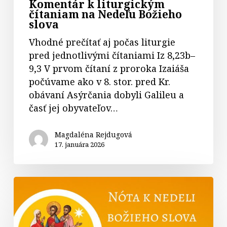
Komentár k liturgickým
čítaniam na Nedeľu Božieho
slova
Vhodné prečítať aj počas liturgie
pred jednotlivými čítaniami Iz 8,23b–
9,3 V prvom čítaní z proroka Izaiáša
počúvame ako v 8. stor. pred Kr.
obávaní Asýrčania dobyli Galileu a
časť jej obyvateľov…
Magdaléna Rejdugová
17. januára 2026
Nóta
k
Nedeli
Božieho