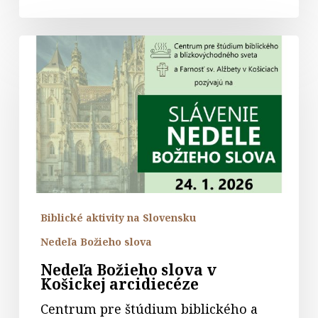
Nedeľa
Božieho
slova
v
Košickej
arcidiecéze
Biblické aktivity na Slovensku
Nedeľa Božieho slova
Nedeľa Božieho slova v
Košickej arcidiecéze
Centrum pre štúdium biblického a