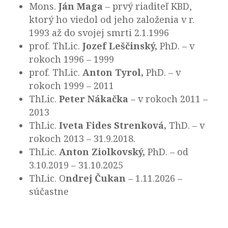
Mons.
Ján Maga
– prvý riaditeľ KBD,
ktorý ho viedol od jeho založenia v r.
1993 až do svojej smrti 2.1.1996
prof. ThLic.
Jozef Leščinský,
PhD. – v
rokoch 1996 – 1999
prof. ThLic.
Anton Tyrol,
PhD. – v
rokoch 1999 – 2011
ThLic.
Peter Nákačka
– v rokoch 2011 –
2013
ThLic.
Iveta Fides Strenková,
ThD. – v
rokoch 2013 – 31.9.2018.
ThLic.
Anton Ziolkovský,
PhD. – od
3.10.2019 – 31.10.2025
ThLic. O
ndrej Čukan
– 1.11.2026 –
súčastne