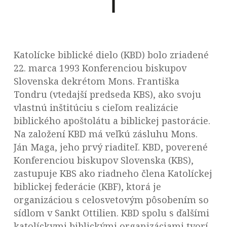
Katolícke biblické dielo (KBD) bolo zriadené
22. marca 1993 Konferenciou biskupov
Slovenska dekrétom Mons. Františka
Tondru (vtedajší predseda KBS), ako svoju
vlastnú inštitúciu s cieľom realizácie
biblického apoštolátu a biblickej pastorácie.
Na založení KBD má veľkú zásluhu Mons.
Ján Maga, jeho prvý riaditeľ. KBD, poverené
Konferenciou biskupov Slovenska (KBS),
zastupuje KBS ako riadneho člena Katolíckej
biblickej federácie (KBF), ktorá je
organizáciou s celosvetovým pôsobením so
sídlom v Sankt Ottilien. KBD spolu s ďalšími
katolíckymi biblickými organizáciami tvorí