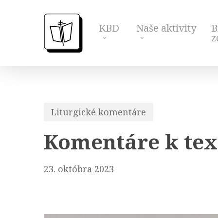
Skip
to
KBD
Naše aktivity
B
main
z
content
Liturgické komentáre
Komentáre k text
23. októbra 2023