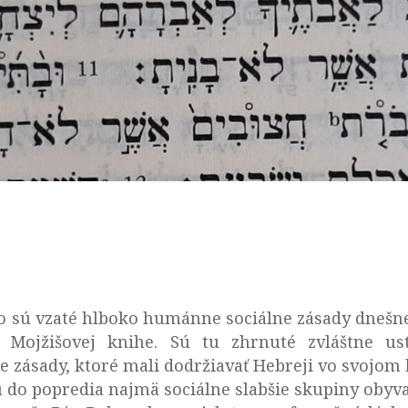
sú vzaté hlboko humánne sociálne zásady dnešnej 
Mojžišovej knihe. Sú tu zhrnuté zvláštne us
e zásady, ktoré mali dodržiavať Hebreji vo svojo
 do popredia najmä sociálne slabšie skupiny obyvat