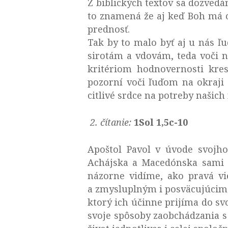
Z biblických textov sa dozvedá
to znamená že aj keď Boh má o
prednosť.
Tak by to malo byť aj u nás ľ
sirotám a vdovám, teda voči 
kritériom hodnovernosti kres
pozorní voči ľuďom na okraji 
citlivé srdce na potreby našich
2.
čítanie:
1Sol 1,5c-10
Apoštol Pavol v úvode svojho
Achájska a Macedónska sami r
názorne vidíme, ako pravá v
a zmysluplným i posväcujúcim 
ktorý ich účinne prijíma do sv
svoje spôsoby zaobchádzania s