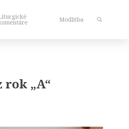
Liturgické
Modlitba
search
komentáre
 rok „A“