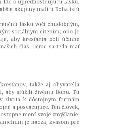
u. Ide o uprednostňujúcu lásku,
abšie skupiny mali u Boha istú
ferenčnú lásku voči chudobným,
kým sociálnym cítením; ono je
je, aby kresťania boli účinne
 našich čias. Učme sa teda mať
resťanov, takže aj obyvatelia
, aby slúžili živému Bohu. Tu
ov života k dôstojným formám
jné a posväcujúce. Ten človek,
 postupne mení svoje zmýšľanie,
vanjelium je naozaj kvasom pre