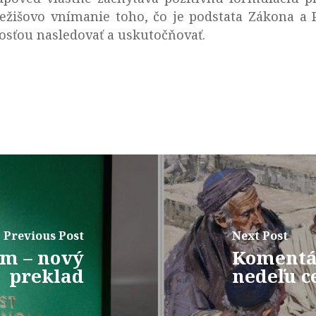
žišovo vnímanie toho, čo je podstata Zákona a
dosťou nasledovať a uskutočňovať.
Previous Post
Next Post
om – nový
Komentár
preklad
nedeľu c