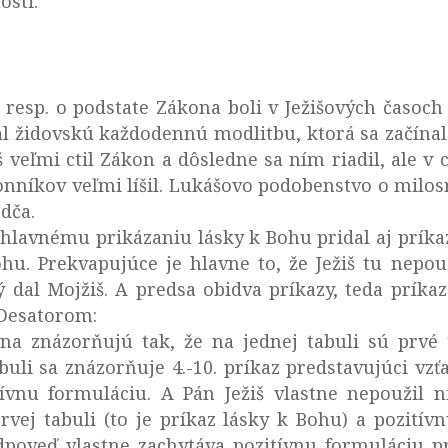
osti.
resp. o podstate Zákona boli v Ježišových časoch 
al židovskú každodennú modlitbu, ktorá sa začína
iš veľmi ctil Zákon a dôsledne sa ním riadil, ale v
konníkov veľmi líšil. Lukášovo podobenstvo o mil
dča.
 k hlavnému prikázaniu lásky k Bohu pridal aj príka
hu. Prekvapujúce je hlavne to, že Ježiš tu nepouž
ý dal Mojžiš. A predsa obidva príkazy, teda príka
 Desatorom:
na znázorňujú tak, že na jednej tabuli sú prvé t
buli sa znázorňuje 4.-10. príkaz predstavujúci vz
ívnu formuláciu. A Pán Ježiš vlastne nepoužil ni
rvej tabuli (to je príkaz lásky k Bohu) a pozitív
odpoveď vlastne zachytáva pozitívnu formuláciu pr