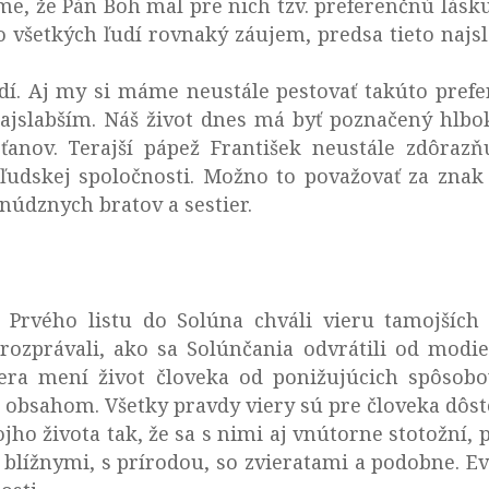
me, že Pán Boh mal pre nich tzv. preferenčnú lásk
 všetkých ľudí rovnaký záujem, predsa tieto najsl
udí. Aj my si máme neustále pestovať takúto pre
najslabším. Náš život dnes má byť poznačený hlbo
ťanov. Terajší pápež František neustále zdôrazňu
ľudskej spoločnosti. Možno to považovať za znak
 núdznych bratov a sestier.
 Prvého listu do Solúna chváli vieru tamojších k
ozprávali, ako sa Solúnčania odvrátili od modiel
iera mení život človeka od ponižujúcich spôsob
obsahom. Všetky pravdy viery sú pre človeka dôsto
ojho života tak, že sa s nimi aj vnútorne stotožní,
 blížnymi, s prírodou, so zvieratami a podobne. E