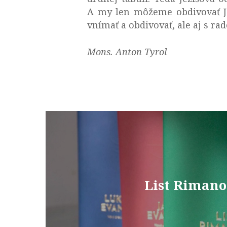
A my len môžeme obdivovať Je
vnímať a obdivovať, ale aj s ra
Mons. Anton Tyrol
List Riman