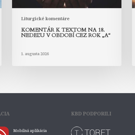
cez
c
rok
r
„A“
„
Liturgické komentáre
KOMENTÁR K TEXTOM NA 18.
NEDEĽU V OBDOBÍ CEZ ROK „A“
1. augusta 2026
ÁCIA
KBD PODPORILI
Mobilná aplikácia