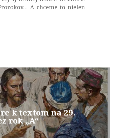
 Prorokov… A chceme to nielen
e k textom na 29.
ez rok „A“