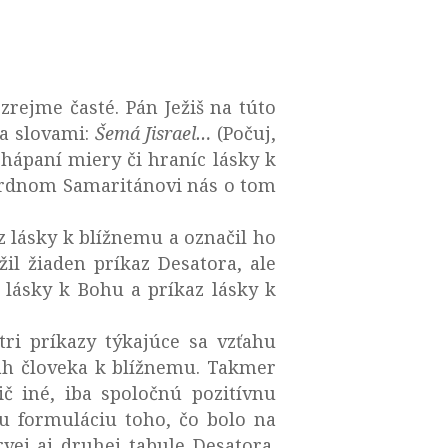
zrejme časté. Pán Ježiš na túto
la slovami:
Šemá Jisrael…
(Počuj,
 chápaní miery či hraníc lásky k
osrdnom Samaritánovi nás o tom
z lásky k blížnemu a označil ho
il žiaden príkaz Desatora, ale
z lásky k Bohu a príkaz lásky k
ri príkazy týkajúce sa vzťahu
ťah človeka k blížnemu. Takmer
č iné, iba spoločnú pozitívnu
nu formuláciu toho, čo bolo na
vej aj druhej tabule Desatora.