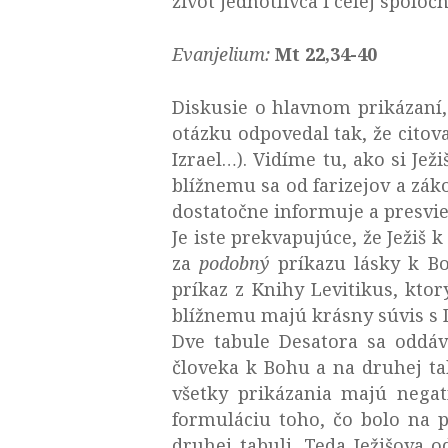
život jednotlivca i celej spoločn
Evanjelium:
Mt 22,34-40
Diskusie o hlavnom prikázaní, 
otázku odpovedal tak, že citov
Izrael…). Vidíme tu, ako si Jež
blížnemu sa od farizejov a zá
dostatočne informuje a presvie
Je iste prekvapujúce, že Ježiš
za
podobný
príkazu lásky k Bo
príkaz z Knihy Levitikus, ktor
blížnemu majú krásny súvis s
Dve tabule Desatora sa oddáv
človeka k Bohu a na druhej ta
všetky prikázania majú negat
formuláciu toho, čo bolo na p
druhej tabuli. Teda Ježišova 