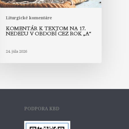
ez
ok
A“
Liturgické komentáre
KOMENTÁR K TEXTOM NA 17.
NEDEĽU V OBDOBÍ CEZ ROK „A“
24. júla 2026
PODPORA KBD