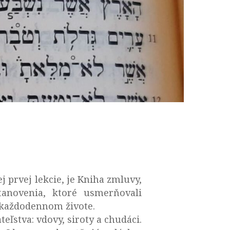
prvej lekcie, je Kniha zmluvy,
tanovenia, ktoré usmerňovali
m každodennom živote.
eľstva: vdovy, siroty a chudáci.