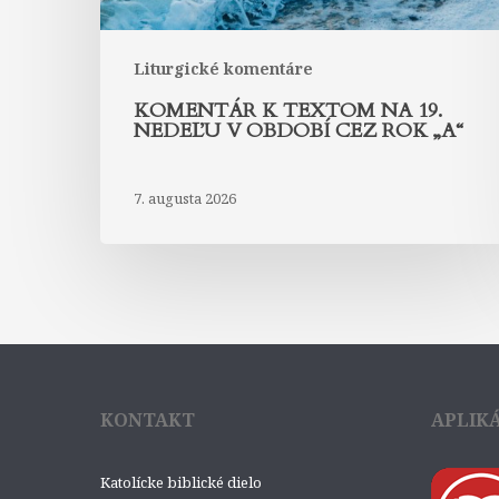
cez
rok
„A“
Liturgické komentáre
KOMENTÁR K TEXTOM NA 19.
NEDEĽU V OBDOBÍ CEZ ROK „A“
7. augusta 2026
KONTAKT
APLIK
Katolícke biblické dielo