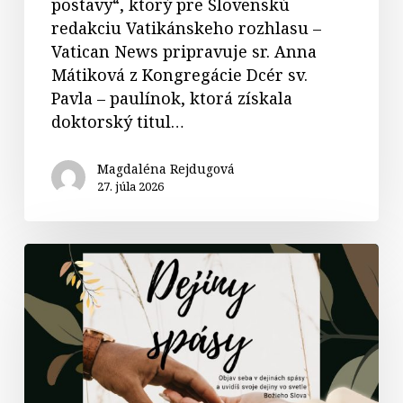
postavy“, ktorý pre Slovenskú
redakciu Vatikánskeho rozhlasu –
Vatican News pripravuje sr. Anna
Mátiková z Kongregácie Dcér sv.
Pavla – paulínok, ktorá získala
doktorský titul…
Magdaléna Rejdugová
27. júla 2026
Kurz
Dejiny
spásy