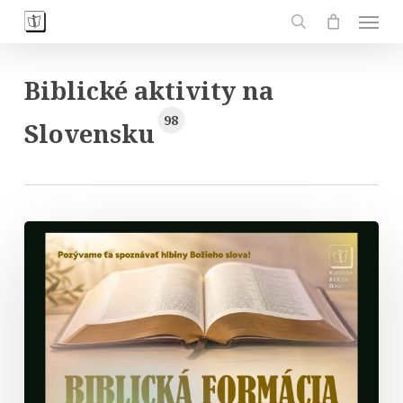
Skip
Men
to
search
main
content
Biblické aktivity na
98
Slovensku
Biblická
formácia
–
prednáška