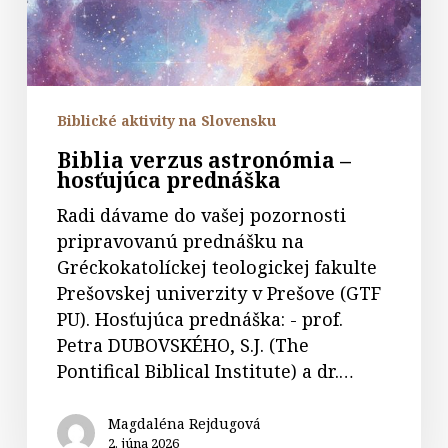
prednáška
Biblické aktivity na Slovensku
Biblia verzus astronómia –
hosťujúca prednáška
Radi dávame do vašej pozornosti
pripravovanú prednášku na
Gréckokatolíckej teologickej fakulte
Prešovskej univerzity v Prešove (GTF
PU). Hosťujúca prednáška: - prof.
Petra DUBOVSKÉHO, S.J. (The
Pontifical Biblical Institute) a dr.…
Magdaléna Rejdugová
2. júna 2026