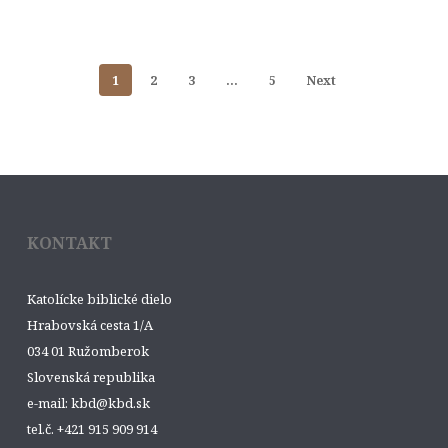
1
2
3
…
5
Next
KONTAKT
Katolícke biblické dielo
Hrabovská cesta 1/A
034 01 Ružomberok
Slovenská republika
e-mail: kbd@kbd.sk
tel.č. +421 915 909 914