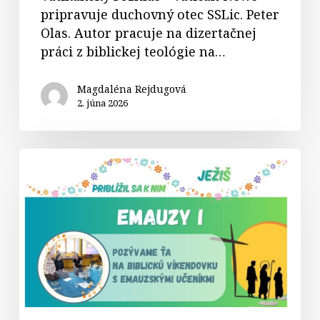
pripravuje duchovný otec SSLic. Peter
Olas. Autor pracuje na dizertačnej
práci z biblickej teológie na…
Magdaléna Rejdugová
2. júna 2026
Emauzy
–
biblická
víkendovka