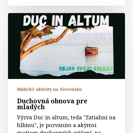
Duchovná
obnova
pre
mladých
Biblické aktivity na Slovensku
Duchovná obnova pre
mladých
Výzva Duc in altum, teda "Zatiahni na
hlbinu", je pozvaním a akýmsi
mottom duchovných cvičení, na