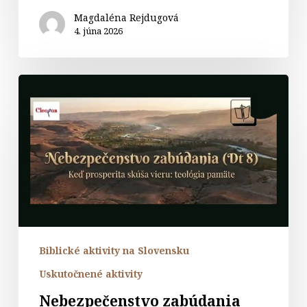
Magdaléna Rejdugová
4. júna 2026
Nebezpečenstvo
zabúdania
(Dt8)
–
webinár
Biblické aktivity na Slovensku
Uskutočnené aktivity
Nebezpečenstvo zabúdania