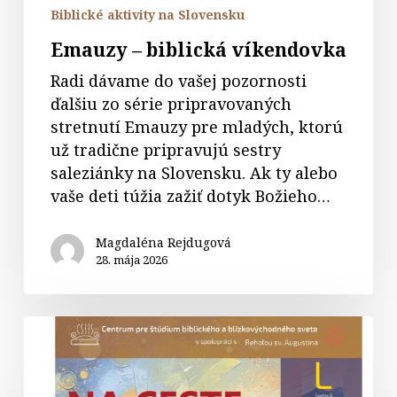
Biblické aktivity na Slovensku
Emauzy – biblická víkendovka
Radi dávame do vašej pozornosti
ďalšiu zo série pripravovaných
stretnutí Emauzy pre mladých, ktorú
už tradične pripravujú sestry
saleziánky na Slovensku. Ak ty alebo
vaše deti túžia zažiť dotyk Božieho…
Magdaléna Rejdugová
28. mája 2026
Letná
akadémia
mladých