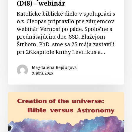
(Dt8) – webinár
Katolícke biblické dielo v spolupráci s
o.z. Cleopas pripravilo pre záujemcov
webinár Vernosť po páde. Spoločne s
prednášajúcim doc. SSD. Blažejom
Štrbom, PhD. sme sa 25.mája zastavili
pri 26.kapitole knihy Levitikus a…
Magdaléna Rejdugová
3. júna 2026
Biblia
verzus
astronómia
–
hosťujúca