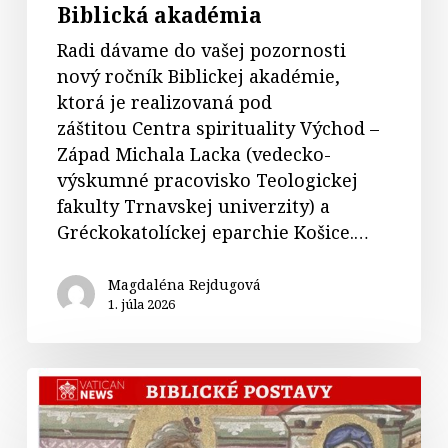
Biblická akadémia
Radi dávame do vašej pozornosti
nový ročník Biblickej akadémie,
ktorá je realizovaná pod
záštitou Centra spirituality Východ –
Západ Michala Lacka (vedecko-
výskumné pracovisko Teologickej
fakulty Trnavskej univerzity) a
Gréckokatolíckej eparchie Košice.…
Magdaléna Rejdugová
1. júla 2026
37.
Abrahám
u