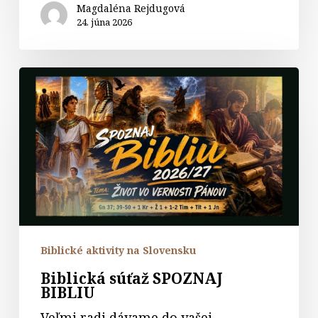
Magdaléna Rejdugová
24. júna 2026
Biblická
súťaž
SPOZNAJ
BIBLIU
Biblické aktivity na Slovensku
Biblická súťaž SPOZNAJ
BIBLIU
Veľmi radi dávame do vašej