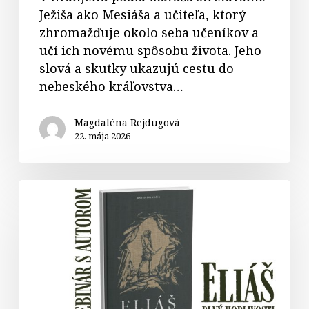
Ježiša ako Mesiáša a učiteľa, ktorý
zhromažďuje okolo seba učeníkov a
učí ich novému spôsobu života. Jeho
slová a skutky ukazujú cestu do
nebeského kráľovstva…
Magdaléna Rejdugová
22. mája 2026
WEBINÁR
s
autorom
publikácie