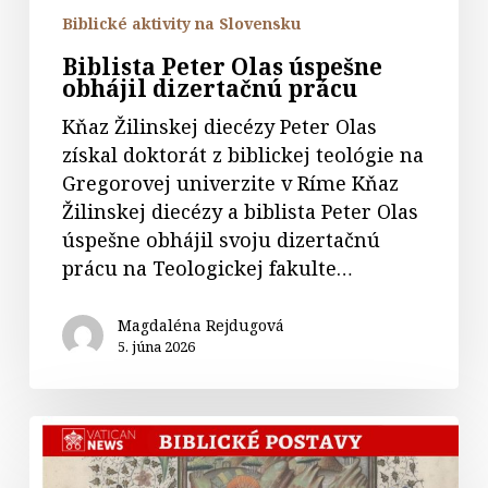
Biblické aktivity na Slovensku
Biblista Peter Olas úspešne
obhájil dizertačnú prácu
Kňaz Žilinskej diecézy Peter Olas
získal doktorát z biblickej teológie na
Gregorovej univerzite v Ríme Kňaz
Žilinskej diecézy a biblista Peter Olas
úspešne obhájil svoju dizertačnú
prácu na Teologickej fakulte…
Magdaléna Rejdugová
5. júna 2026
36.
Abrahám