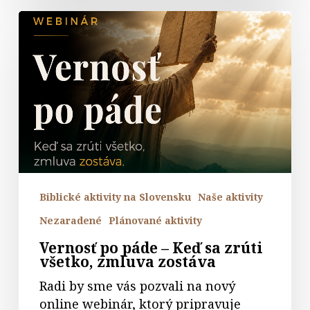
Vernosť
po
páde
–
Keď
sa
zrúti
všetko,
zmluva
zostáva
Biblické aktivity na Slovensku
Naše aktivity
Nezaradené
Plánované aktivity
Vernosť po páde – Keď sa zrúti
všetko, zmluva zostáva
Radi by sme vás pozvali na nový
online webinár, ktorý pripravuje