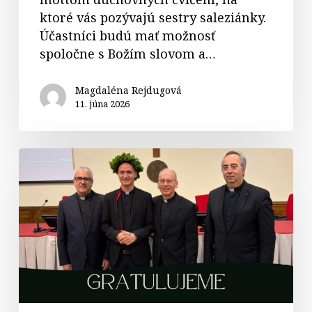
ktoré vás pozývajú sestry saleziánky.
Účastníci budú mať možnosť
spoločne s Božím slovom a…
Magdaléna Rejdugová
11. júna 2026
Biblista
Peter
Olas
úspešne
obhájil
dizertačnú
prácu