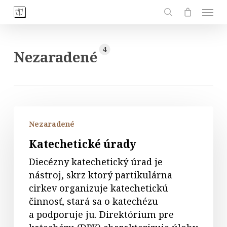
Skip
Men
to
search
main
content
4
Nezaradené
Katechetické
Nezaradené
úrady
Katechetické úrady
Diecézny katechetický úrad je
nástroj, skrz ktorý partikulárna
cirkev organizuje katechetickú
činnosť, stará sa o katechézu
a podporuje ju. Direktórium pre