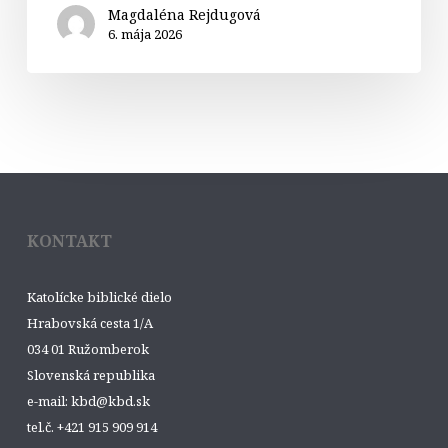
Magdaléna Rejdugová
6. mája 2026
KONTAKT
Katolícke biblické dielo
Hrabovská cesta 1/A
034 01 Ružomberok
Slovenská republika
e-mail: kbd@kbd.sk
tel.č. +421 915 909 914