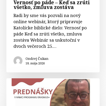
Vernosť po páde – Keď sa zrúti
všetko, zmluva zostáva
Radi by sme vás pozvali na nový
online webinár, ktorý pripravuje
Katolícke biblické dielo: Vernosť po
páde Keď sa zrúti všetko, zmluva
zostáva Webinár sa uskutoční v
dvoch večeroch 25.…
Ondrej Čukan
18. mája 2026
Biblický
teológ
prof.
Piotr
Labuda