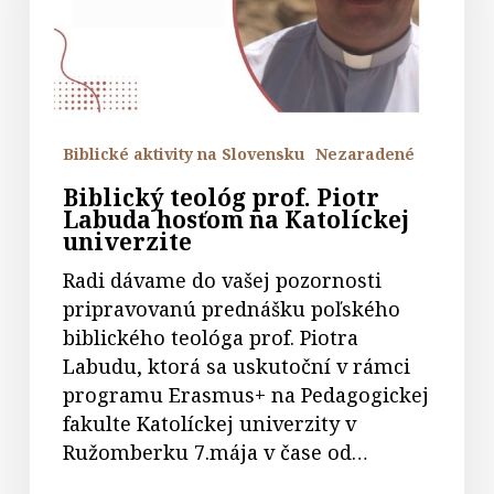
hosťom
na
Katolíckej
univerzite
Biblické aktivity na Slovensku
Nezaradené
Biblický teológ prof. Piotr
Labuda hosťom na Katolíckej
univerzite
Radi dávame do vašej pozornosti
pripravovanú prednášku poľského
biblického teológa prof. Piotra
Labudu, ktorá sa uskutoční v rámci
programu Erasmus+ na Pedagogickej
fakulte Katolíckej univerzity v
Ružomberku 7.mája v čase od…