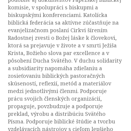
komisie, v spolupráci s biskupmi a
biskupskými konferenciami. Katolícka
biblická federácia sa aktívne zúčastňuje na
evanjelizačnom poslaní Cirkvi šírením
Radostnej zvesti o Božej láske k človekovi,
ktorá sa prejavuje v živote a v smrti Ježiša
Krista, Božieho slova par excellence a v
pôsobení Ducha Svätého. V duchu solidarity
a subsidiarity napomáha zdieľaniu a
zosieťovaniu biblických pastoračných
skúseností, reflexií, metód a materiálov
medzi jednotlivými členmi. Podporuje
prácu svojich členských organizácií,
propaguje, povzbudzuje a podporuje
preklad, výrobu a distribúciu Svätého
Písma. Podporuje biblické štúdie a tvorbu
vzdelávacích nástrojov s cieľom lepšieho