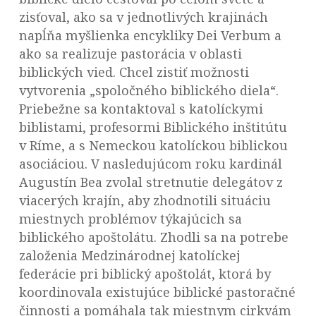
zisťoval, ako sa v jednotlivých krajinách
napĺňa myšlienka encykliky Dei Verbum a
ako sa realizuje pastorácia v oblasti
biblických vied. Chcel zistiť možnosti
vytvorenia „spoločného biblického diela“.
Priebežne sa kontaktoval s katolíckymi
biblistami, profesormi Biblického inštitútu
v Ríme, a s Nemeckou katolíckou biblickou
asociáciou. V nasledujúcom roku kardinál
Augustín Bea zvolal stretnutie delegátov z
viacerých krajín, aby zhodnotili situáciu
miestnych problémov týkajúcich sa
biblického apoštolátu. Zhodli sa na potrebe
založenia Medzinárodnej katolíckej
federácie pri biblický apoštolát, ktorá by
koordinovala existujúce biblické pastoračné
činnosti a pomáhala tak miestnym cirkvám