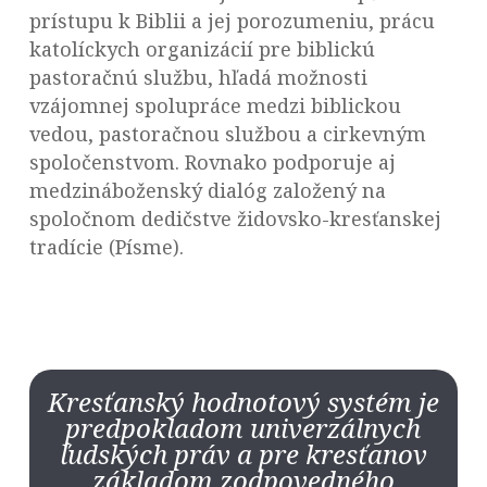
prístupu k Biblii a jej porozumeniu, prácu
katolíckych organizácií pre biblickú
pastoračnú službu, hľadá možnosti
vzájomnej spolupráce medzi biblickou
vedou, pastoračnou službou a cirkevným
spoločenstvom. Rovnako podporuje aj
medzináboženský dialóg založený na
spoločnom dedičstve židovsko-kresťanskej
tradície (Písme).
Kresťanský hodnotový systém je
predpokladom univerzálnych
ľudských práv a pre kresťanov
základom zodpovedného