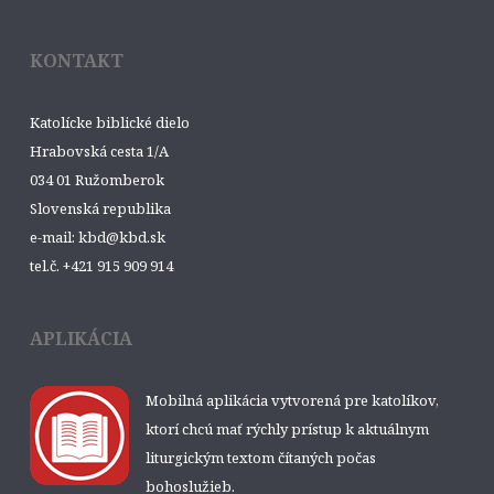
KONTAKT
Katolícke biblické dielo
Hrabovská cesta 1/A
034 01 Ružomberok
Slovenská republika
e-mail: kbd@kbd.sk
tel.č. +421 915 909 914
APLIKÁCIA
Mobilná aplikácia vytvorená pre katolíkov,
ktorí chcú mať rýchly prístup k aktuálnym
liturgickým textom čítaných počas
bohoslužieb.