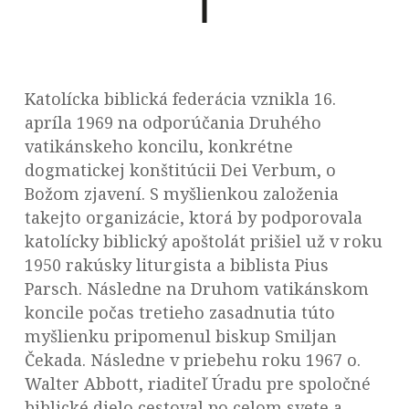
Katolícka biblická federácia vznikla 16.
apríla 1969 na odporúčania Druhého
vatikánskeho koncilu, konkrétne
dogmatickej konštitúcii Dei Verbum, o
Božom zjavení. S myšlienkou založenia
takejto organizácie, ktorá by podporovala
katolícky biblický apoštolát prišiel už v roku
1950 rakúsky liturgista a biblista Pius
Parsch. Následne na Druhom vatikánskom
koncile počas tretieho zasadnutia túto
myšlienku pripomenul biskup Smiljan
Čekada. Následne v priebehu roku 1967 o.
Walter Abbott, riaditeľ Úradu pre spoločné
biblické dielo cestoval po celom svete a