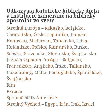
Odkazy na Katolícke biblické diela
a inštitúcie zamerané na biblický
apoštolát vo svete:
Stredná Európa
–
Rakúsko
,
Belgicko
,
Chorvátsko
,
Česká republika
,
Dánsko
,
Nemecko
,
Maďarsko
,
Taliansko
,
Litva,
Holandsko
,
Poľsko
,
Rumunsko
, Rusko,
Srbsko
,
Slovensko
,
Slovinsko
,
Švajčiarsko
Južná a západná Európa
–
Belgicko,
Francúzsko
,
Anglicko
, Írsko,
Taliansko
,
Luxemburg
,
Malta
,
Portugalsko
,
Španielsko
,
Švajčiarsko
Rím
Kanada
Spojené štáty Americké
Stredný Východ – Egypt, Irán, Irak, Izrael,