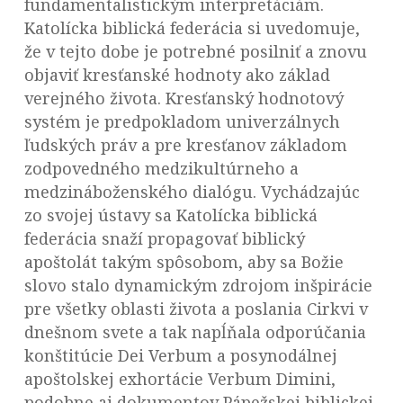
fundamentalistickým interpretáciám.
Katolícka biblická federácia si uvedomuje,
že v tejto dobe je potrebné posilniť a znovu
objaviť kresťanské hodnoty ako základ
verejného života. Kresťanský hodnotový
systém je predpokladom univerzálnych
ľudských práv a pre kresťanov základom
zodpovedného medzikultúrneho a
medzináboženského dialógu. Vychádzajúc
zo svojej ústavy sa Katolícka biblická
federácia snaží propagovať biblický
apoštolát takým spôsobom, aby sa Božie
slovo stalo dynamickým zdrojom inšpirácie
pre všetky oblasti života a poslania Cirkvi v
dnešnom svete a tak napĺňala odporúčania
konštitúcie Dei Verbum a posynodálnej
apoštolskej exhortácie Verbum Dimini,
podobne aj dokumentov Pápežskej biblickej