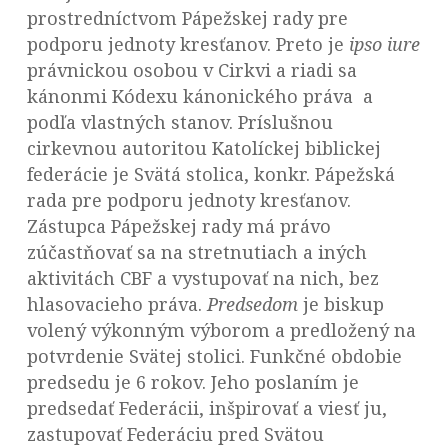
prostredníctvom Pápežskej rady pre
podporu jednoty kresťanov. Preto je
ipso iure
právnickou osobou v Cirkvi a riadi sa
kánonmi Kódexu kánonického práva a
podľa vlastných stanov. Príslušnou
cirkevnou autoritou Katolíckej biblickej
federácie je Svätá stolica, konkr. Pápežská
rada pre podporu jednoty kresťanov.
Zástupca Pápežskej rady má právo
zúčastňovať sa na stretnutiach a iných
aktivitách CBF a vystupovať na nich, bez
hlasovacieho práva.
Predsedom
je biskup
volený výkonným výborom a predložený na
potvrdenie Svätej stolici. Funkčné obdobie
predsedu je 6 rokov. Jeho poslaním je
predsedať Federácii, inšpirovať a viesť ju,
zastupovať Federáciu pred Svätou