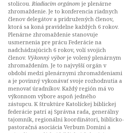
stolicou.
Riadiacim orgánom
je plenárne
zhromaždenie. Je to konferencia riadnych
členov delegátov a pridružených členov,
ktorá sa koná pravidelne každých 6 rokov.
Plenárne zhromaždenie stanovuje
usmernenia pre prácu Federácie na
nadchádzajúcich 6 rokov, volí svojich
členov.
Výkonný výbor
je volený plenárnym
zhromaždením. Je to najvyšší orgán v
období medzi plenárnymi zhromaždeniami
a je povinný vykonávať svoje rozhodnutia a
menovať úradníkov. Každý región má vo
výkonnom výbore aspoň jedného
zástupcu. K štruktúre Katolíckej biblickej
federácie patrí aj Správna rada, generálny
tajomník, regionálni koordinátori, biblicko-
pastoračná asociácia Verbum Domini a