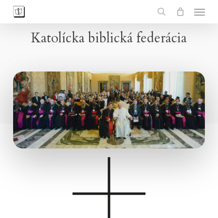
Skip
Men
to
search
main
Katolícka biblická federácia
content