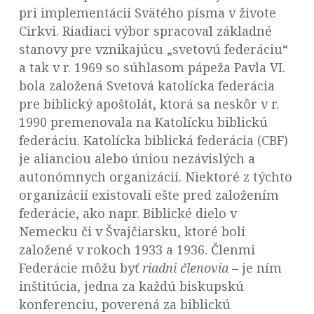
pri implementácii Svätého písma v živote
Cirkvi. Riadiaci výbor spracoval základné
stanovy pre vznikajúcu „svetovú federáciu“
a tak v r. 1969 so súhlasom pápeža Pavla VI.
bola založená Svetová katolícka federácia
pre biblický apoštolát, ktorá sa neskôr v r.
1990 premenovala na Katolícku biblickú
federáciu. Katolícka biblická federácia (CBF)
je alianciou alebo úniou nezávislých a
autonómnych organizácií. Niektoré z týchto
organizácií existovali ešte pred založením
federácie, ako napr. Biblické dielo v
Nemecku či v Švajčiarsku, ktoré boli
založené v rokoch 1933 a 1936. Členmi
Federácie môžu byť
riadni členovia
– je ním
inštitúcia, jedna za každú biskupskú
konferenciu, poverená za biblickú