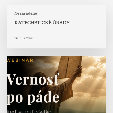
Katechetické
Nezaradené
úrady
KATECHETICKÉ ÚRADY
16. júla 2026
Vernosť
po
páde
–
Keď
sa
zrúti
všetko,
zmluva