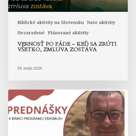
zostáva
Biblické aktivity na Slovensku
Naše aktivity
Nezaradené
Plánované aktivity
VERNOSŤ PO PÁDE – KEĎ SA ZRÚTI
VŠETKO, ZMLUVA ZOSTÁVA
18. mája 2026
Biblický
teológ
prof.
Piotr
Labuda
hosťom