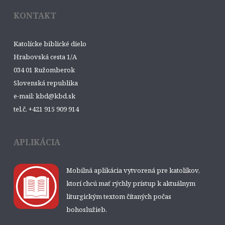
KONTAKT
Katolícke biblické dielo
Hrabovská cesta 1/A
034 01 Ružomberok
Slovenská republika
e-mail: kbd@kbd.sk
tel.č. +421 915 909 914
APLIKÁCIA
Mobilná aplikácia vytvorená pre katolíkov,
ktorí chcú mať rýchly prístup k aktuálnym
liturgickým textom čítaných počas
bohoslužieb.