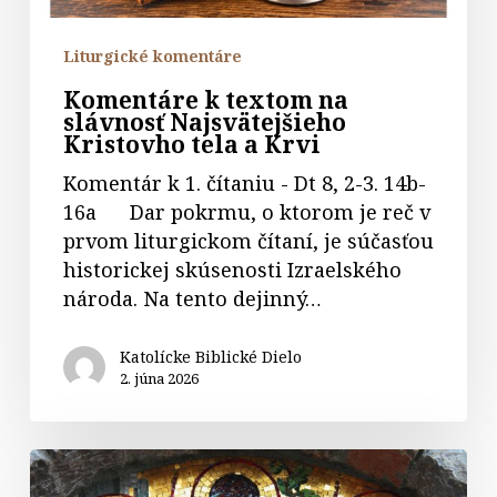
a
Krvi
Liturgické komentáre
Komentáre k textom na
slávnosť Najsvätejšieho
Kristovho tela a Krvi
Komentár k 1. čítaniu - Dt 8, 2-3. 14b-
16a Dar pokrmu, o ktorom je reč v
prvom liturgickom čítaní, je súčasťou
historickej skúsenosti Izraelského
národa. Na tento dejinný…
Katolícke Biblické Dielo
2. júna 2026
Komentáre
k