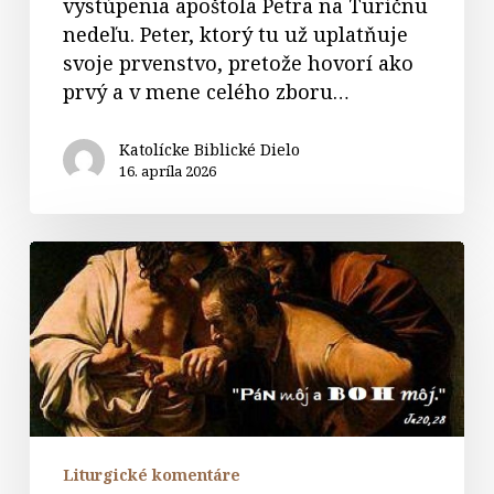
vystúpenia apoštola Petra na Turíčnu
nedeľu. Peter, ktorý tu už uplatňuje
svoje prvenstvo, pretože hovorí ako
prvý a v mene celého zboru…
Katolícke Biblické Dielo
16. apríla 2026
Komentáre
k
evanjeliu
2.
Veľkonočnej
nedele
Liturgické komentáre