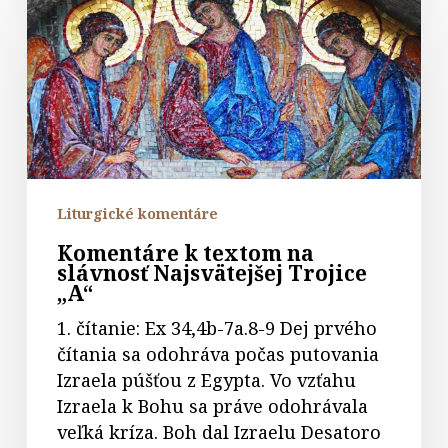
textom
na
slávnosť
Najsvätejšej
Trojice
„A“
Liturgické komentáre
Komentáre k textom na
slávnosť Najsvätejšej Trojice
„A“
1. čítanie: Ex 34,4b-7a.8-9 Dej prvého
čítania sa odohráva počas putovania
Izraela púšťou z Egypta. Vo vzťahu
Izraela k Bohu sa práve odohrávala
veľká kríza. Boh dal Izraelu Desatoro