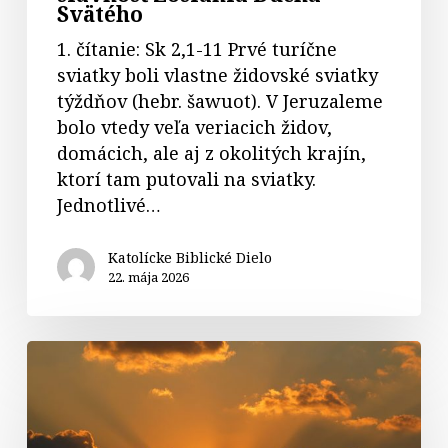
Svätého
1. čítanie: Sk 2,1-11 Prvé turíčne
sviatky boli vlastne židovské sviatky
týždňov (hebr. šawuot). V Jeruzaleme
bolo vtedy veľa veriacich židov,
domácich, ale aj z okolitých krajín,
ktorí tam putovali na sviatky.
Jednotlivé…
Katolícke Biblické Dielo
22. mája 2026
Komentáre
k
textom
na