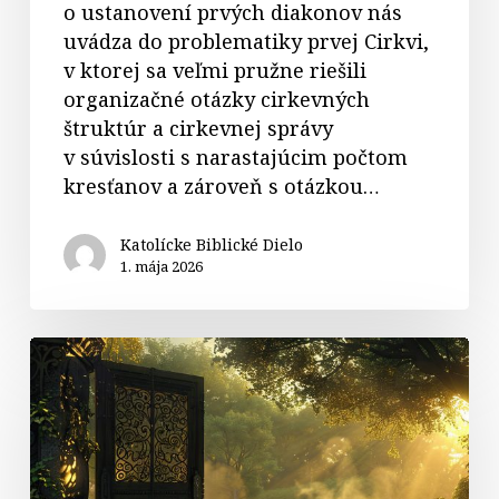
o ustanovení prvých diakonov nás
uvádza do problematiky prvej Cirkvi,
v ktorej sa veľmi pružne riešili
organizačné otázky cirkevných
štruktúr a cirkevnej správy
v súvislosti s narastajúcim počtom
kresťanov a zároveň s otázkou…
Katolícke Biblické Dielo
1. mája 2026
Komentáre
k
textom
na
4.
veľkonočnú