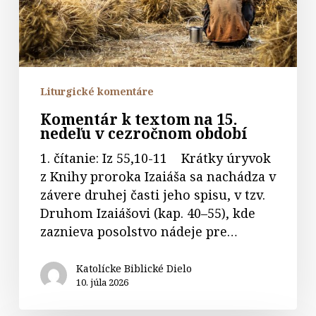
nedeľu
v
cezročnom
období
Liturgické komentáre
Komentár k textom na 15.
nedeľu v cezročnom období
1. čítanie: Iz 55,10-11 Krátky úryvok
z Knihy proroka Izaiáša sa nachádza v
závere druhej časti jeho spisu, v tzv.
Druhom Izaiášovi (kap. 40–55), kde
zaznieva posolstvo nádeje pre…
Katolícke Biblické Dielo
10. júla 2026