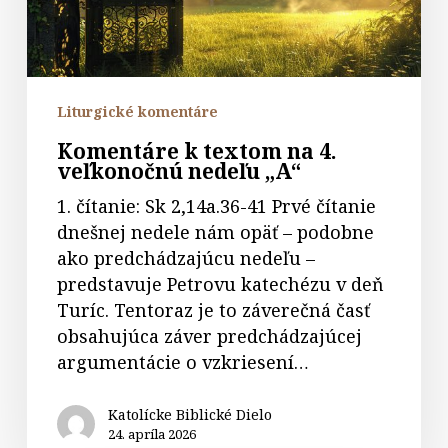
nedeľu
„A“
Liturgické komentáre
Komentáre k textom na 4.
veľkonočnú nedeľu „A“
1. čítanie: Sk 2,14a.36-41 Prvé čítanie
dnešnej nedele nám opäť – podobne
ako predchádzajúcu nedeľu –
predstavuje Petrovu katechézu v deň
Turíc. Tentoraz je to záverečná časť
obsahujúca záver predchádzajúcej
argumentácie o vzkriesení…
Katolícke Biblické Dielo
24. apríla 2026