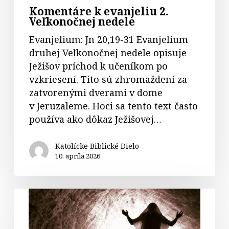
Komentáre k evanjeliu 2.
Veľkonočnej nedele
Evanjelium: Jn 20,19-31 Evanjelium
druhej Veľkonočnej nedele opisuje
Ježišov príchod k učeníkom po
vzkriesení. Títo sú zhromaždení za
zatvorenými dverami v dome
v Jeruzaleme. Hoci sa tento text často
používa ako dôkaz Ježišovej…
Katolícke Biblické Dielo
10. apríla 2026
Komentáre
k biblickým
čítaniam