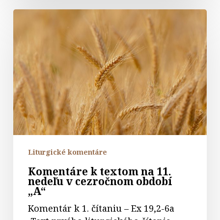
Komentáre
k
textom
na
11.
nedeľu
v
cezročnom
období
„A“
Liturgické komentáre
Komentáre k textom na 11.
nedeľu v cezročnom období
„A“
Komentár k 1. čítaniu – Ex 19,2-6a