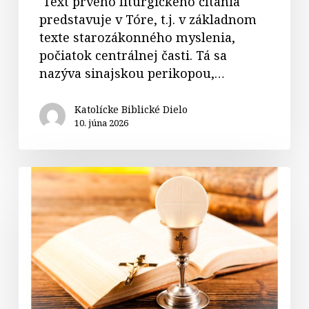
Text prvého liturgického čítania
predstavuje v Tóre, t.j. v základnom
texte starozákonného myslenia,
počiatok centrálnej časti. Tá sa
nazýva sinajskou perikopou,…
Katolícke Biblické Dielo
10. júna 2026
Komentáre
k
textom
na
slávnosť
Najsvätejšieho
Kristovho
tela