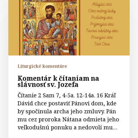
na
slávnosť
sv.
Jozefa
Liturgické komentáre
Komentár k čítaniam na
slávnosť sv. Jozefa
Čítanie 2 Sam 7, 4-5a. 12-14a. 16 Kráľ
Dávid chce postaviť Pánovi dom, kde
by spočinula archa jeho zmluvy. Pán
mu cez proroka Nátana odmieta jeho
veľkodušnú ponuku a nedovolí mu…