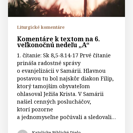
nedeľu
„A“
Liturgické komentáre
Komentáre k textom na 6.
veľkonočnú nedeľu „A“
1. čítanie: Sk 8,5-8.14-17 Prvé čítanie
prináša radostné správy
o evanjelizácii v Samárii. Hlavnou
postavou tu bol najskôr diakon Filip,
ktorý tamojším obyvateľom
ohlasoval Ježiša Krista. V Samárii
našiel cenných poslucháčov,
ktorí pozorne
a jednomyseľne počúvali a sledovali…
Katolícke Biblické Dielo