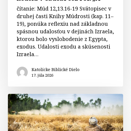
čítanie: Múd 12,13.16-19 Svätopisec v
druhej časti Knihy Múdrosti (kap. 11–
19), ponúka reflexiu nad základnou
spásnou udalosťou v dejinách Izraela,
ktorou bolo vyslobodenie z Egypta,
exodus. Udalosti exodu a skúsenosti
Izraela…
Katolícke Biblické Dielo
17. júla 2026
Komentár
k
textom
na
15.