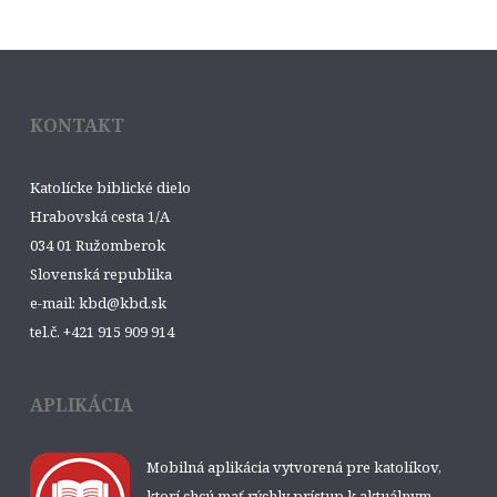
KONTAKT
Katolícke biblické dielo
Hrabovská cesta 1/A
034 01 Ružomberok
Slovenská republika
e-mail: kbd@kbd.sk
tel.č. +421 915 909 914
APLIKÁCIA
Mobilná aplikácia vytvorená pre katolíkov,
ktorí chcú mať rýchly prístup k aktuálnym