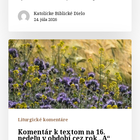
Katolícke Biblické Dielo
24. júla 2026
Komentár
k
textom
na
16.
nedeľu
v
období
cez
rok
Liturgické komentáre
„A“
Komentár k textom na 16.
nedeľu v období cez rok „A“