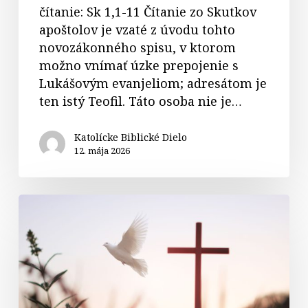
čítanie: Sk 1,1-11 Čítanie zo Skutkov
apoštolov je vzaté z úvodu tohto
novozákonného spisu, v ktorom
možno vnímať úzke prepojenie s
Lukášovým evanjeliom; adresátom je
ten istý Teofil. Táto osoba nie je…
Katolícke Biblické Dielo
12. mája 2026
Komentáre
k
textom
na
6.
veľkonočnú