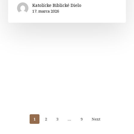
Katolícke Biblické Dielo
17. marca 2026
1
2
3
…
9
Next