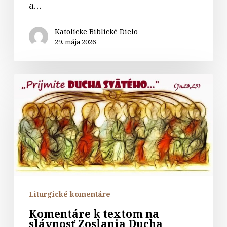
a…
Katolícke Biblické Dielo
29. mája 2026
Komentáre
k
textom
na
slávnosť
Zoslania
Ducha
Svätého
Liturgické komentáre
Komentáre k textom na
slávnosť Zoslania Ducha