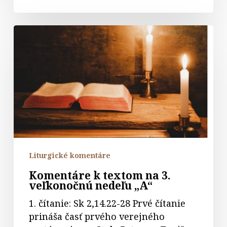
Komentáre
k
textom
na
3.
veľkonočnú
nedeľu
„A“
Liturgické komentáre
Komentáre k textom na 3.
veľkonočnú nedeľu „A“
1. čítanie: Sk 2,14.22-28 Prvé čítanie
prináša časť prvého verejného