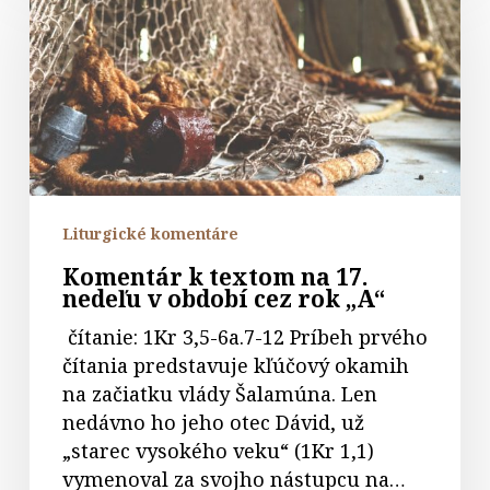
textom
na
17.
nedeľu
v
období
cez
rok
Liturgické komentáre
„A“
Komentár k textom na 17.
nedeľu v období cez rok „A“
čítanie: 1Kr 3,5-6a.7-12 Príbeh prvého
čítania predstavuje kľúčový okamih
na začiatku vlády Šalamúna. Len
nedávno ho jeho otec Dávid, už
„starec vysokého veku“ (1Kr 1,1)
vymenoval za svojho nástupcu na…