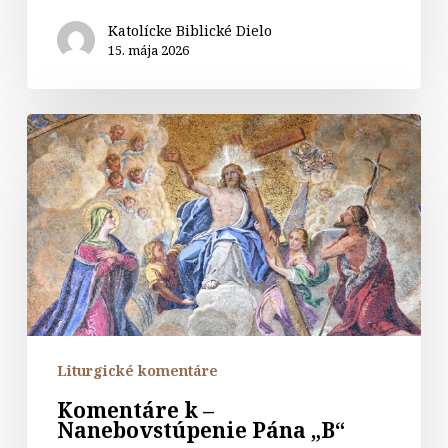
Katolícke Biblické Dielo
15. mája 2026
Komentáre
k
–
Nanebovstúpenie
Pána
„B“
Liturgické komentáre
Komentáre k –
Nanebovstúpenie Pána „B“