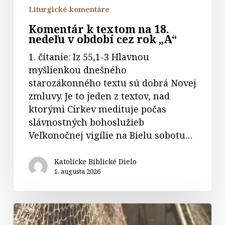
rok
Liturgické komentáre
„A“
Komentár k textom na 18.
nedeľu v období cez rok „A“
1. čítanie: Iz 55,1-3 Hlavnou
myšlienkou dnešného
starozákonného textu sú dobrá Novej
zmluvy. Je to jeden z textov, nad
ktorými Cirkev medituje počas
slávnostných bohoslužieb
Veľkonočnej vigílie na Bielu sobotu…
Katolícke Biblické Dielo
1. augusta 2026
Komentár
k