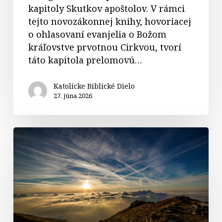
kapitoly Skutkov apoštolov. V rámci
tejto novozákonnej knihy, hovoriacej
o ohlasovaní evanjelia o Božom
kráľovstve prvotnou Cirkvou, tvorí
táto kapitola prelomovú…
Katolícke Biblické Dielo
27. júna 2026
Komentáre
k
textom
na
12.
nedeľu
v