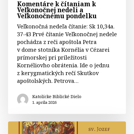
Komentáre k čítaniam k
Veľkonočnej nedeli a
Veľkonočnému pondelku
Veľkonočná nedeľa čítanie: Sk 10,34a.
37-43 Prvé čítanie Veľkonočnej nedele
pochádza z reči apoštola Petra
v dome stotníka Kornélia v Cézarei
prímorskej pri príležitosti
Kornéliovho obrátenia. Ide o jednu
z kerygmatických rečí Skutkov
apoštolských. Petrova…
Katolícke Biblické Dielo
1. apríla 2026
Komentár
k čítaniam