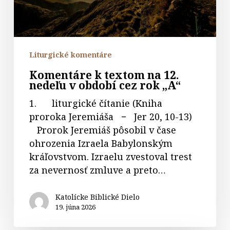
období
cez
rok
„A“
Liturgické komentáre
Komentáre k textom na 12.
nedeľu v období cez rok „A“
1. liturgické čítanie (Kniha
proroka Jeremiáša − Jer 20, 10-13)
Prorok Jeremiáš pôsobil v čase
ohrozenia Izraela Babylonským
kráľovstvom. Izraelu zvestoval trest
za nevernosť zmluve a preto…
Katolícke Biblické Dielo
19. júna 2026