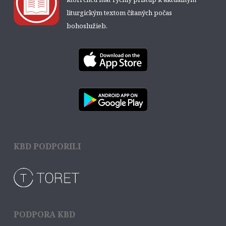
liturgickým textom čítaných počas
bohoslužieb.
KBD PODPORILI
PODPORA KBD