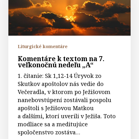
7.
veľkonočnú
nedeľu
„A“
Liturgické komentáre
Komentáre k textom na 7.
veľkonočnú nedeľu „A“
1. čítanie: Sk 1,12-14 Úryvok zo
Skutkov apoštolov nás vedie do
Večeradla, v ktorom po Ježišovom
nanebovstúpení zostávali pospolu
apoštoli s Ježišovou Matkou
a ďalšími, ktorí uverili v Ježiša. Toto
modliace sa a meditujúce
spoločenstvo zostáva…