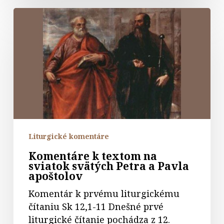
Komentáre
k
textom
na
sviatok
svätých
Petra
a
Pavla
apoštolov
Liturgické komentáre
Komentáre k textom na
sviatok svätých Petra a Pavla
apoštolov
Komentár k prvému liturgickému
čítaniu Sk 12,1-11 Dnešné prvé
liturgické čítanie pochádza z 12.