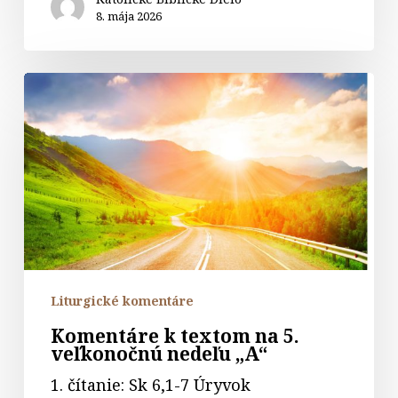
8. mája 2026
Komentáre
k
textom
na
5.
veľkonočnú
nedeľu
„A“
Liturgické komentáre
Komentáre k textom na 5.
veľkonočnú nedeľu „A“
1. čítanie: Sk 6,1-7 Úryvok