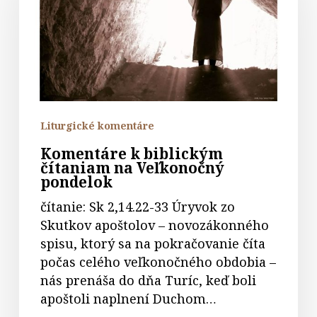
na
Veľkonočný
pondelok
Liturgické komentáre
Komentáre k biblickým
čítaniam na Veľkonočný
pondelok
čítanie: Sk 2,14.22-33 Úryvok zo
Skutkov apoštolov – novozákonného
spisu, ktorý sa na pokračovanie číta
počas celého veľkonočného obdobia –
nás prenáša do dňa Turíc, keď boli
apoštoli naplnení Duchom…