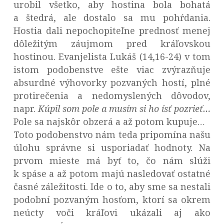
urobil všetko, aby hostina bola bohatá
a štedrá, ale dostalo sa mu pohŕdania.
Hostia dali nepochopiteľne prednosť menej
dôležitým záujmom pred kráľovskou
hostinou. Evanjelista Lukáš (14,16-24) v tom
istom podobenstve ešte viac zvýrazňuje
absurdné výhovorky pozvaných hostí, plné
protirečenia a nedomyslených dôvodov,
napr.
Kúpil som pole a musím si ho ísť pozrieť…
Pole sa najskôr obzerá a až potom kupuje…
Toto podobenstvo nám teda pripomína našu
úlohu správne si usporiadať hodnoty. Na
prvom mieste má byť to, čo nám slúži
k spáse a až potom majú nasledovať ostatné
časné záležitosti. Ide o to, aby sme sa nestali
podobní pozvaným hosťom, ktorí sa okrem
neúcty voči kráľovi ukázali aj ako