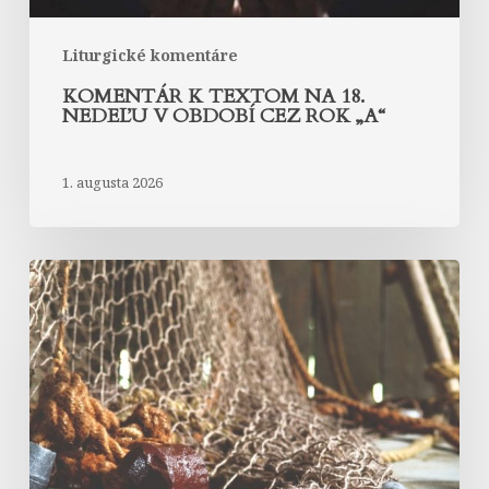
„A“
Liturgické komentáre
KOMENTÁR K TEXTOM NA 18.
NEDEĽU V OBDOBÍ CEZ ROK „A“
1. augusta 2026
Komentár
k
textom
na
17.
nedeľu
v
období