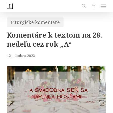
Skip
Men
to
search
main
Liturgické komentáre
content
Komentáre k textom na 28.
nedeľu cez rok „A“
12. októbra 2023