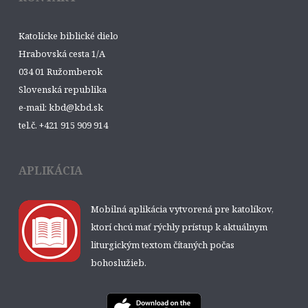
Katolícke biblické dielo
Hrabovská cesta 1/A
034 01 Ružomberok
Slovenská republika
e-mail: kbd@kbd.sk
tel.č. +421 915 909 914
APLIKÁCIA
Mobilná aplikácia vytvorená pre katolíkov,
ktorí chcú mať rýchly prístup k aktuálnym
liturgickým textom čítaných počas
bohoslužieb.