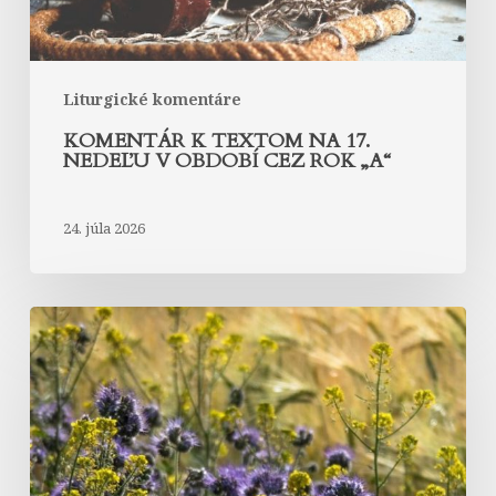
cez
rok
„A“
Liturgické komentáre
KOMENTÁR K TEXTOM NA 17.
NEDEĽU V OBDOBÍ CEZ ROK „A“
24. júla 2026
Komentár
k
textom
na
16.
nedeľu
v