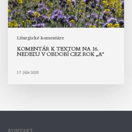
období
cez
rok
„A“
Liturgické komentáre
KOMENTÁR K TEXTOM NA 16.
NEDEĽU V OBDOBÍ CEZ ROK „A“
17. júla 2026
KONTAKT