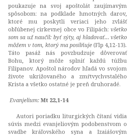
poukazuje na svoj apoštolát zaujímavým
spôsobom: na podklade hmotných darov,
ktoré mu poskytli veriaci jeho zvlášť
obľúbenej cirkevnej obce vo Filipách:
všetko
som sa už naučil: byť sýty, aj hladovať… všetko
môžem v tom, ktorý ma posilňuje
(Flp 4,12-13)
.
Táto pasáž nás povzbudzuje dôverovať
Bohu, ktorý môže splniť každú túžbu
Filipanov. Apoštol národov hľadá vo svojom
živote ukrižovaného a zmŕtvychvstalého
Krista a všetko ostatné je preň druhoradé.
Evanjelium:
Mt 22,1-14
Autori poriadku liturgických čítaní vidia
súvis medzi evanjeliovým podobenstvom o
svadbe kráľovského syna a Izaiášovým