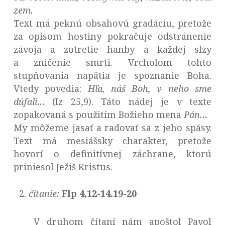
zem.
Text má peknú obsahovú gradáciu, pretože
za opisom hostiny pokračuje odstránenie
závoja a zotretie hanby a každej slzy
a zničenie smrti. Vrcholom tohto
stupňovania napätia je spoznanie Boha.
Vtedy povedia:
Hľa, náš Boh, v neho sme
dúfali…
(Iz 25,9). Táto nádej je v texte
zopakovaná s použitím Božieho mena
Pán…
My môžeme jasať a radovať sa z jeho spásy.
Text má mesiášsky charakter, pretože
hovorí o definitívnej záchrane, ktorú
priniesol Ježiš Kristus.
čítanie:
Flp 4,12-14.19-20
V druhom čítaní nám apoštol Pavol