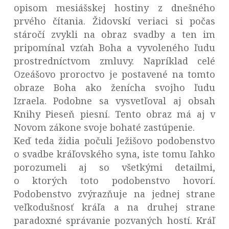
opisom mesiášskej hostiny z dnešného
prvého čítania. Židovskí veriaci si počas
stáročí zvykli na obraz svadby a ten im
pripomínal vzťah Boha a vyvoleného ľudu
prostredníctvom zmluvy. Napríklad celé
Ozeášovo proroctvo je postavené na tomto
obraze Boha ako ženícha svojho ľudu
Izraela. Podobne sa vysvetľoval aj obsah
Knihy Pieseň piesní. Tento obraz má aj v
Novom zákone svoje bohaté zastúpenie.
Keď teda židia počuli Ježišovo podobenstvo
o svadbe kráľovského syna, iste tomu ľahko
porozumeli aj so všetkými detailmi,
o ktorých toto podobenstvo hovorí.
Podobenstvo zvýrazňuje na jednej strane
veľkodušnosť kráľa a na druhej strane
paradoxné správanie pozvaných hostí. Kráľ