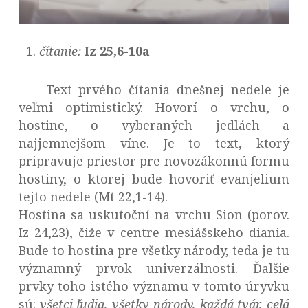
čítanie:
Iz 25,6-10a
Text prvého čítania dnešnej nedele je
veľmi optimistický. Hovorí o vrchu, o
hostine, o vyberaných jedlách a
najjemnejšom víne. Je to text, ktorý
pripravuje priestor pre novozákonnú formu
hostiny, o ktorej bude hovoriť evanjelium
tejto nedele (Mt 22,1-14).
Hostina sa uskutoční na vrchu Sion (porov.
Iz 24,23), čiže v centre mesiášskeho diania.
Bude to hostina pre všetky národy, teda je tu
významný prvok univerzálnosti. Ďalšie
prvky toho istého významu v tomto úryvku
sú:
všetci ľudia, všetky národy, každá tvár, celá