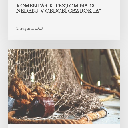
KOMENTÁR K TEXTOM NA 18.
NEDEĽU V OBDOBÍ CEZ ROK „A“
1. augusta 2026
Komentár
k
textom
na
17.
nedeľu
v
období
cez
rok
„A“