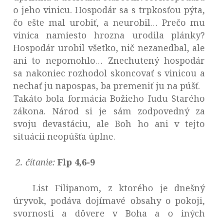
o jeho vinicu. Hospodár sa s trpkosťou pýta,
čo ešte mal urobiť, a neurobil… Prečo mu
vinica namiesto hrozna urodila plánky?
Hospodár urobil všetko, nič nezanedbal, ale
ani to nepomohlo… Znechutený hospodár
sa nakoniec rozhodol skoncovať s vinicou a
nechať ju napospas, ba premeniť ju na púšť.
Takáto bola formácia Božieho ľudu Starého
zákona. Národ si je sám zodpovedný za
svoju devastáciu, ale Boh ho ani v tejto
situácii neopúšťa úplne.
2.
čítanie:
Flp 4,6-9
List Filipanom, z ktorého je dnešný
úryvok, podáva dojímavé obsahy o pokoji,
svornosti a dôvere v Boha a o iných