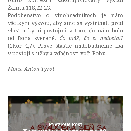
tohto kontextu zakomponovaný výklad
Žalmu 118,22-23.
Podobenstvo o vinohradníkoch je nám
všetkým výzvou, aby sme sa vystríhali pred
vlastníckymi postojmi v tom, čo nám bolo
od Boha zverené.
Čo máš, čo si nedostal?
(1Kor 4,7). Pravé šťastie nadobudneme iba
v postoji služby a vďačnosti voči Bohu.
Mons. Anton Tyrol
Previous Post