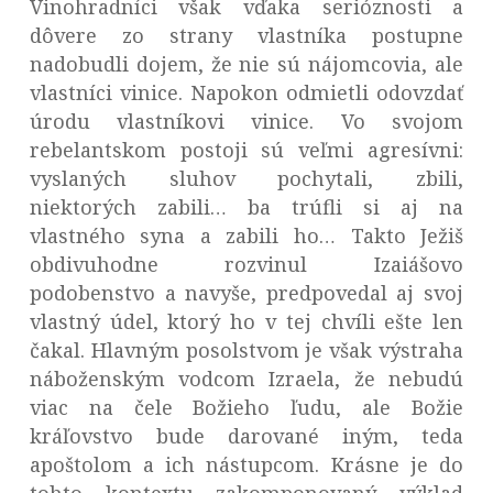
Vinohradníci však vďaka serióznosti a
dôvere zo strany vlastníka postupne
nadobudli dojem, že nie sú nájomcovia, ale
vlastníci vinice. Napokon odmietli odovzdať
úrodu vlastníkovi vinice. Vo svojom
rebelantskom postoji sú veľmi agresívni:
vyslaných sluhov pochytali, zbili,
niektorých zabili… ba trúfli si aj na
vlastného syna a zabili ho… Takto Ježiš
obdivuhodne rozvinul Izaiášovo
podobenstvo a navyše, predpovedal aj svoj
vlastný údel, ktorý ho v tej chvíli ešte len
čakal. Hlavným posolstvom je však výstraha
náboženským vodcom Izraela, že nebudú
viac na čele Božieho ľudu, ale Božie
kráľovstvo bude darované iným, teda
apoštolom a ich nástupcom. Krásne je do