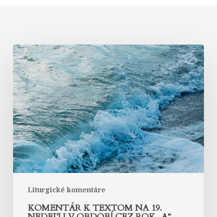
Komentár
k
textom
na
19.
nedeľu
v
období
cez
rok
„A“
Liturgické komentáre
KOMENTÁR K TEXTOM NA 19.
NEDEĽU V OBDOBÍ CEZ ROK „A“