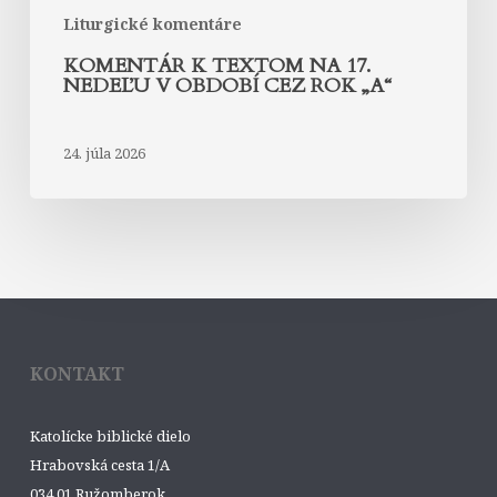
Liturgické komentáre
KOMENTÁR K TEXTOM NA 17.
NEDEĽU V OBDOBÍ CEZ ROK „A“
24. júla 2026
KONTAKT
Katolícke biblické dielo
Hrabovská cesta 1/A
034 01 Ružomberok