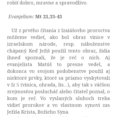
robiť dobro, mravne a spravodlivo.
Evanjelium:
Mt 21,33-43
Už z prvého čítania z Izaiášovho proroctva
môžeme vedieť, ako bol obraz vinice v
izraelskom národe, resp. náboženstve
chápaný. Keď Ježiš použil tento obraz, židia
ihneď spoznali, že je reč o nich. Aj
evanjelista Matúš to presne vedel, a
dokonca vo svojom podobenstve použil aj
niektoré prvky, ktoré sa priamo vyskytovali
v Iz 5 (vinica, ohrada, lis…), aby tak s väčšou
zrejmosťou poslucháč alebo čitateľ poznal, o
kom je reč. Vo vyslaných sluhoch treba
vidieť prorokov a vo vlastnom synovi zas
Ježiša Krista, Božieho Syna.