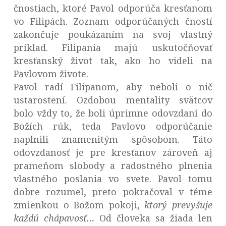
čnostiach, ktoré Pavol odporúča kresťanom
vo Filipách. Zoznam odporúčaných čností
zakončuje poukázaním na svoj vlastný
príklad. Filipania majú uskutočňovať
kresťanský život tak, ako ho videli na
Pavlovom živote.
Pavol radí Filipanom, aby neboli o nič
ustarostení. Ozdobou mentality svätcov
bolo vždy to, že boli úprimne odovzdaní do
Božích rúk, teda Pavlovo odporúčanie
naplnili znamenitým spôsobom. Táto
odovzdanosť je pre kresťanov zároveň aj
prameňom slobody a radostného plnenia
vlastného poslania vo svete. Pavol tomu
dobre rozumel, preto pokračoval v téme
zmienkou o Božom pokoji,
ktorý prevyšuje
každú chápavosť…
Od človeka sa žiada len