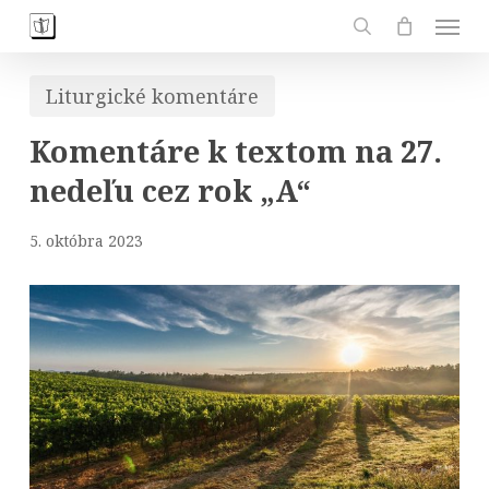
Skip
Men
to
search
main
Liturgické komentáre
content
Komentáre k textom na 27.
nedeľu cez rok „A“
5. októbra 2023