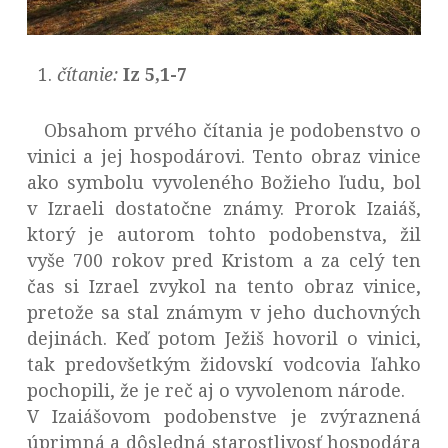
čítanie:
Iz 5,1-7
Obsahom prvého čítania je podobenstvo o
vinici a jej hospodárovi. Tento obraz vinice
ako symbolu vyvoleného Božieho ľudu, bol
v Izraeli dostatočne známy. Prorok Izaiáš,
ktorý je autorom tohto podobenstva, žil
vyše 700 rokov pred Kristom a za celý ten
čas si Izrael zvykol na tento obraz vinice,
pretože sa stal známym v jeho duchovných
dejinách. Keď potom Ježiš hovoril o vinici,
tak predovšetkým židovskí vodcovia ľahko
pochopili, že je reč aj o vyvolenom národe.
V Izaiášovom podobenstve je zvýraznená
úprimná a dôsledná starostlivosť hospodára