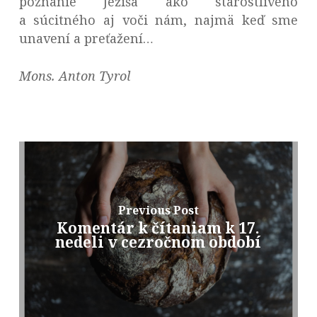
poznanie Ježiša ako starostlivého
a súcitného aj voči nám, najmä keď sme
unavení a preťažení…
Mons. Anton Tyrol
Previous Post
Komentár k čítaniam k 17.
nedeli v cezročnom období