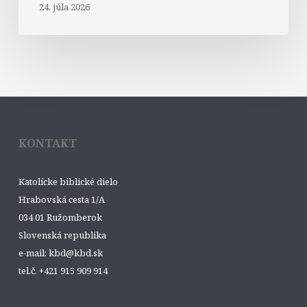
24. júla 2026
KONTAKT
Katolícke biblické dielo
Hrabovská cesta 1/A
034 01 Ružomberok
Slovenská republika
e-mail: kbd@kbd.sk
tel.č. +421 915 909 914