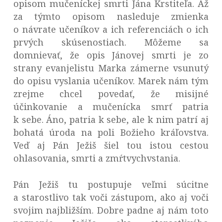
opisom mučeníckej smrti Jána Krstiteľa. Až
za týmto opisom nasleduje zmienka
o návrate učeníkov a ich referenciách o ich
prvých skúsenostiach. Môžeme sa
domnievať, že opis Jánovej smrti je zo
strany evanjelistu Marka zámerne vsunutý
do opisu vyslania učeníkov. Marek nám tým
zrejme chcel povedať, že misijné
účinkovanie a mučenícka smrť patria
k sebe. Áno, patria k sebe, ale k nim patrí aj
bohatá úroda na poli Božieho kráľovstva.
Veď aj Pán Ježiš šiel tou istou cestou
ohlasovania, smrti a zmŕtvychvstania.
Pán Ježiš tu postupuje veľmi súcitne
a starostlivo tak voči zástupom, ako aj voči
svojim najbližším. Dobre padne aj nám toto