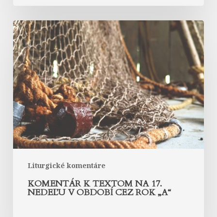
Komentár
k
textom
na
17.
nedeľu
v
období
cez
rok
„A“
Liturgické komentáre
KOMENTÁR K TEXTOM NA 17.
NEDEĽU V OBDOBÍ CEZ ROK „A“