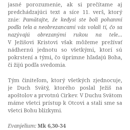
jasné porozumenie, ak si prečítame aj
predchádzajúci text a síce 11. verš, ktorý
znie:
Pamätajte, že kedysi ste boli pohanmi
podľa tela a neobrezancami vás volali tí, čo sa
nazývajú obrezanými rukou na tele…
V Ježišovi Kristovi však môžeme prežívať
nádhernú jednotu so všetkými, ktorí sú
pokrstení a tými, čo úprimne hľadajú Boha,
či žijú podľa svedomia.
Tým činiteľom, ktorý všetkých zjednocuje,
je Duch Svätý, ktorého poslal Ježiš na
apoštolov a prvotnú Cirkev. V Duchu Svätom
máme všetci prístup k Otcovi a stali sme sa
všetci Bohu blízkymi.
Evanjelium:
Mk 6,30-34