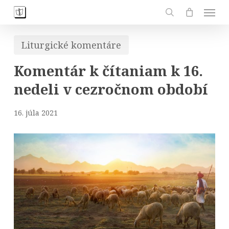
Skip
Men
to
search
main
Liturgické komentáre
content
Komentár k čítaniam k 16.
nedeli v cezročnom období
16. júla 2021