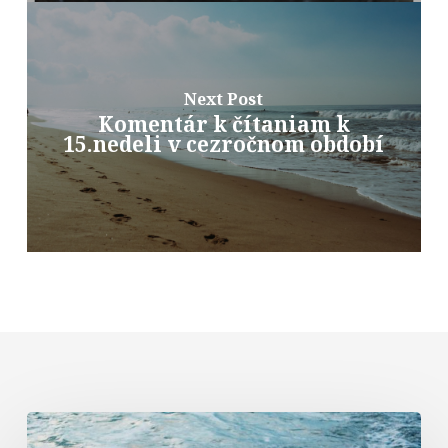
Next Post
Komentár k čítaniam k
15.nedeli v cezročnom období
Komentár