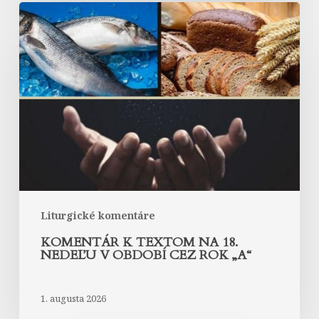
Komentár
k
textom
na
18.
nedeľu
v
období
cez
rok
„A“
Liturgické komentáre
KOMENTÁR K TEXTOM NA 18.
NEDEĽU V OBDOBÍ CEZ ROK „A“
1. augusta 2026