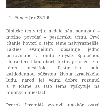
čítanie:
Jer 23,1-6
Biblické texty tejto nedele nám ponúkajú –
možno povedať – pastiersku tému. Prvé
čítanie hovorí o tejto téme najvýraznejšie.
Taktiež evanjelium obsahuje jedno
prirovnanie v tomto zmysle. Spoločnou
charakteristikou oboch textov je to, že je to
téma mesiášska. Pastierstvo bolo
každodennou súčasťou života izraelského
ľudu, národ jej veľmi dobre rozumel
a v Písme sa táto téma vyskytuje na
mnohých miestach.
Prorok Jeremiáš vyslovil najskôr ostrú