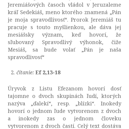
Jeremiášových časoch vládol v Jeruzaleme
kráľ Sedekiáš, meno ktorého znamená „Pán
je moja spravodlivosť“. Prorok Jeremiáš tu
pracuje s touto myšlienkou, ale dáva jej
mesiášsky význam, keď hovorí, že
sľubovaný Spravodlivý výhonok, čiže
Mesiáš, sa bude volať „Pán je naša
spravodlivosť“
čítanie:
Ef 2,13-18
Úryvok z Listu Efezanom hovorí dosť
tajomne o dvoch skupinách ľudí, ktorých
nazýva „ďalekí“, resp. „blízki“. Inokedy
hovorí o jednom ľude vytvorenom z dvoch
a inokedy zas o jednom človeku
vytvorenom z dvoch častí. Celý text dostáva