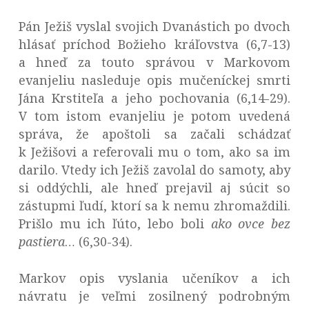
Pán Ježiš vyslal svojich Dvanástich po dvoch
hlásať príchod Božieho kráľovstva (6,7-13)
a hneď za touto správou v Markovom
evanjeliu nasleduje opis mučeníckej smrti
Jána Krstiteľa a jeho pochovania (6,14-29).
V tom istom evanjeliu je potom uvedená
správa, že apoštoli sa začali schádzať
k Ježišovi a referovali mu o tom, ako sa im
darilo. Vtedy ich Ježiš zavolal do samoty, aby
si oddýchli, ale hneď prejavil aj súcit so
zástupmi ľudí, ktorí sa k nemu zhromaždili.
Prišlo mu ich ľúto, lebo boli
ako ovce bez
pastiera
… (6,30-34).
Markov opis vyslania učeníkov a ich
návratu je veľmi zosilnený podrobným