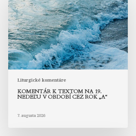
k
textom
na
19.
nedeľu
v
období
cez
rok
„A“
Liturgické komentáre
KOMENTÁR K TEXTOM NA 19.
NEDEĽU V OBDOBÍ CEZ ROK „A“
7. augusta 2026