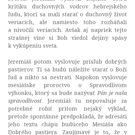
kritiku duchovných vodcov hebrejského
ľudu, ktorí sa mali starať o duchovný život
veriacich, ale namiesto toho rozháňali
a nivočili veriacich. Avšak aj napriek tejto
strašnej vine si Boh viedol dejiny spásy
k vykúpeniu sveta.
Jeremiáš potom vyslovuje prísľub dobrých
pastierov. Tí sa budú náležite starať o Boží
ľud a nikto sa nestratí. Napokon vyslovuje
mesiášske proroctvo o Spravodlivom
výhonku, ktorý sa bude nazývať:
Pán je naša
spravodlivosť
. Jeremiáš tu nepovažuje za
potrebné robiť pritom nejaký výklad,
pretože spontánne predpokladá, že adresáti
jeho textu chápu budúceho Mesiáša ako
Dobrého pastiera. Zaujímavé je to, že v