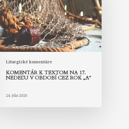
na
7.
edeľu
bdobí
ez
ok
A“
Liturgické komentáre
KOMENTÁR K TEXTOM NA 17.
NEDEĽU V OBDOBÍ CEZ ROK „A“
24. júla 2026