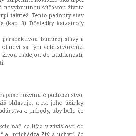
 sú nevyhnutnou súčasťou života
trpí taktiež. Tento padnutý stav
(kap. 3). Dôsledky katastrofy
 perspektívou budúcej slávy a
, obnoví sa tým celé stvorenie.
tý živou nádejou do budúcnosti,
i.
 najviac rozvinuté podobenstvo,
iš ohlasuje, a na jeho účinky.
dárstva a prírody, aby bolo čo
kcie naň sa líšia v závislosti od
“ a „prichádza Zlý a uchytí, čo