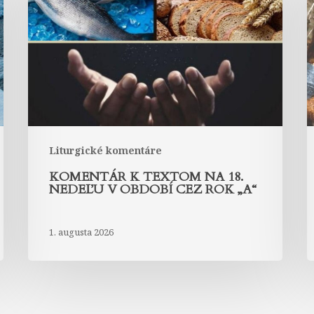
na
18.
1
nedeľu
n
v
v
období
o
cez
c
rok
r
„A“
„
Liturgické komentáre
KOMENTÁR K TEXTOM NA 18.
NEDEĽU V OBDOBÍ CEZ ROK „A“
1. augusta 2026