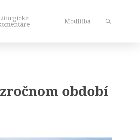
Liturgické
Modlitba
search
komentáre
cezročnom období