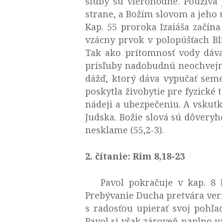
sľuby sú vierohodné. Používa
strane, a Božím slovom a jeho 
Kap. 55 proroka Izaiáša začí
vzácny prvok v polopúšťach B
Tak ako prítomnosť vody dáva
prísľuby nadobudnú neochvejnú
dážď, ktorý dáva vypučať sem
poskytla živobytie pre fyzické 
nádeji a ubezpečeniu. A vskutk
Judska. Božie slová sú dôveryh
nesklame (55,2-3).
2. čítanie: Rim 8,18-23
Pavol pokračuje v kap. 8 L
Prebývanie Ducha pretvára veri
s radosťou upierať svoj pohľa
Pavol si však zároveň naplno u