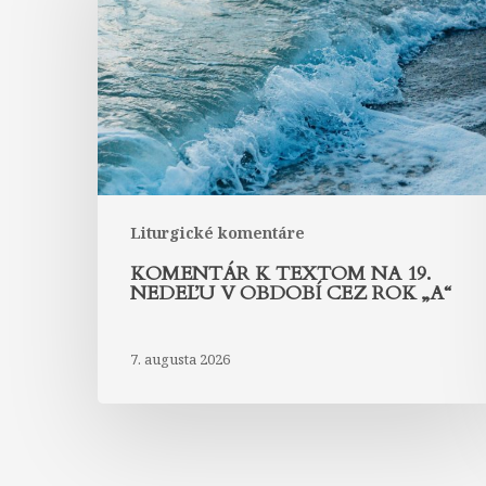
na
19.
nedeľu
v
období
cez
rok
„A“
Liturgické komentáre
KOMENTÁR K TEXTOM NA 19.
NEDEĽU V OBDOBÍ CEZ ROK „A“
7. augusta 2026