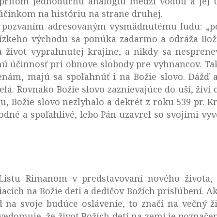
 pritom jednoduchú analógiu medzi vodou a jej 
účinkom na históriu na strane druhej.
na pozvaním adresovaným vysmädnutému ľudu: „po
lízkeho východu sa ponúka zadarmo a odráža Boží 
 život vyprahnutej krajine, a nikdy sa nesprenev
 účinnosť pri obnove slobody pre vyhnancov. Tak
enám, majú sa spoľahnúť i na Božie slovo. Dážď 
telá. Rovnako Božie slovo zaznievajúce do uší, živí
u, Božie slovo nezlyhalo a dekrét z roku 539 pr. 
odné a spoľahlivé, lebo Pán uzavrel so svojimi v
istu Rimanom v predstavovaní nového života, 
acich na Božie deti a dedičov Božích prisľúbení. Ak
d na svoje budúce oslávenie, to značí na večný ž
vedomuje, že život Božích detí na zemi je poznač