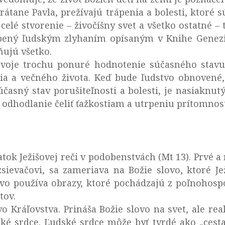
 vrátane Pavla, prežívajú trápenia a bolesti, ktoré
celé stvorenie – živočíšny svet a všetko ostatné – 
obený ľudským zlyhaním opísaným v Knihe Genezis 
ňujú všetko.
 svoje trochu ponuré hodnotenie súčasného stavu
enia a večného života. Keď bude ľudstvo obnovené
účasný stav porušiteľnosti a bolesti, je nasiaknu
a odhodlanie čeliť ťažkostiam a utrpeniu prítomnost
k Ježišovej reči v podobenstvách (Mt 13). Prvé a
evačovi, sa zameriava na Božie slovo, ktoré Jež
vo používa obrazy, ktoré pochádzajú z poľnohospo
tov.
vo Kráľovstva. Prináša Božie slovo na svet, ale rea
ké srdce. Ľudské srdce môže byť tvrdé ako „cesta