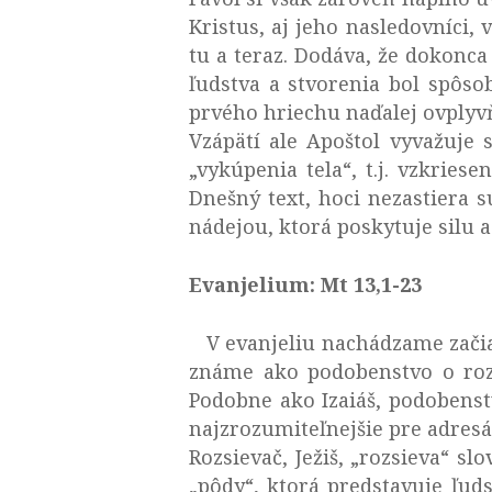
Kristus, aj jeho nasledovníci,
tu a teraz. Dodáva, že dokonca 
ľudstva a stvorenia bol spôs
prvého hriechu naďalej ovplyv
Vzápätí ale Apoštol vyvažuje
„vykúpenia tela“, t.j. vzkries
Dnešný text, hoci nezastiera s
nádejou, ktorá poskytuje silu 
Evanjelium: Mt 13,1-23
V evanjeliu nachádzame začiato
známe ako podobenstvo o rozsi
Podobne ako Izaiáš, podobenst
najzrozumiteľnejšie pre adresá
Rozsievač, Ježiš, „rozsieva“ slo
„pôdy“, ktorá predstavuje ľuds