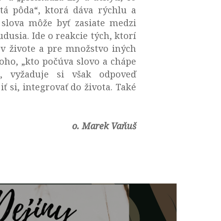
atá pôda“, ktorá dáva rýchlu a
 slova môže byť zasiate medzi
udusia. Ide o reakcie tých, ktorí
 v živote a pre množstvo iných
toho, „kto počúva slovo a chápe
é, vyžaduje si však odpoveď
 si, integrovať do života. Také
o. Marek Vaňuš