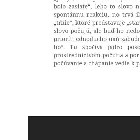
bolo zasiate“, lebo to slovo 
spontánnu reakciu, no trvá i
„tŕnie“, ktoré predstavuje „star
slovo počujú, ale buď ho nedo
priorít jednoducho naň zabudnú
ho“. Tu spočíva jadro poso
prostredníctvom počutia a poro
počúvanie a chápanie vedie k p