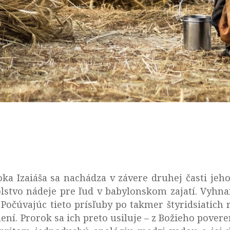
 Izaiáša sa nachádza v závere druhej časti jeho 
olstvo nádeje pre ľud v babylonskom zajatí. Vyhna
). Počúvajúc tieto prísľuby po takmer štyridsiatic
ní. Prorok sa ich preto usiluje – z Božieho poveren