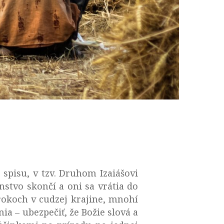
spisu, v tzv. Druhom Izaiášovi
nstvo skončí a oni sa vrátia do
h rokoch v cudzej krajine, mnohí
ia – ubezpečiť, že Božie slová a