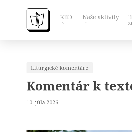
Skip
to
KBD
Naše aktivity
B
main
z
content
Liturgické komentáre
Komentár k text
10. júla 2026