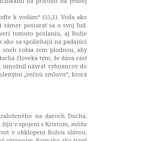
účinkami na prírodu na jednej
ďte k vodám“ (55,1). Voda ako
zámer postarať sa o svoj ľud.
erí tomuto poslaniu, aj Božie
 ako sa spoliehajú na padajúci
a sneh robia zem plodnou, aby
 ducha človeka tým, že dáva rásť
Kr. umožnil návrat vyhnancov do
yvolenými „večnú zmluvu“, ktorá
založeného na daroch Ducha.
 žijú v spojení s Kristom, môžu
ivot v obklopení Božou slávou.
ený utrpením. Rovnako ako trpel