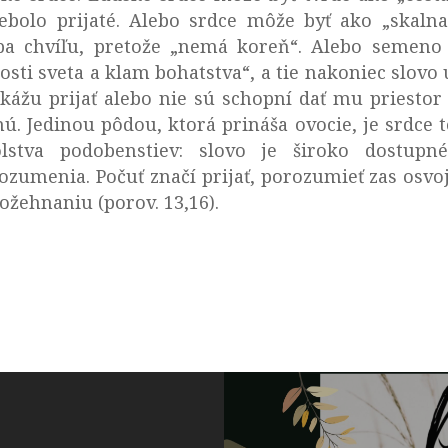
nebolo prijaté. Alebo srdce môže byť ako „skaln
ba chvíľu, pretože „nemá koreň“. Alebo semeno
osti sveta a klam bohatstva“, a tie nakoniec slovo 
kážu prijať alebo nie sú schopní dať mu priestor
. Jedinou pôdou, ktorá prináša ovocie, je srdce 
lstva podobenstiev: slovo je široko dostupn
zumenia. Počuť značí prijať, porozumieť zas osvojiť
ožehnaniu (porov. 13,16).