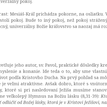
iverzálny pokoj.
rast: Mesiáš-Kráľ prichádza pokorne, na osliatku. 
olí pokoj. Bude to iný pokoj, než pokoj strážen
cný, univerzálny. Božie kráľovstvo sa naozaj má roz
ľuje jeho autor, sv. Pavol, praktické dôsledky kre
 myslenie a konanie. Ide teda o to, aby sme vlastn
život podľa Kristovho Ducha. Na prvý pohľad sa mô
e je veľmi atraktívne. Avšak dobro, ktoré s vnúto
y, ktoré si pri nasledovaní Ježiša musíme stano
eme veľkolepý Hymnus na Božiu lásku (8,31-39):
Kto
odlúčiť od Božej lásky, ktorá je v Kristovi Ježišovi, 