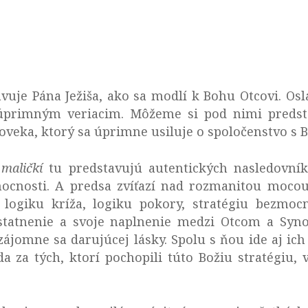
uje Pána Ježiša, ako sa modlí k Bohu Otcovi. Osla
primným veriacim. Môžeme si pod nimi predstav
oveka, ktorý sa úprimne usiluje o spoločenstvo s
m
maličkí
tu predstavujú autentických nasledovník
ocnosti. A predsa zvíťazí nad rozmanitou mocou t
 logiku kríža, logiku pokory, stratégiu bezmocn
dstatnenie a svoje naplnenie medzi Otcom a Syn
jomne sa darujúcej lásky. Spolu s ňou ide aj ich 
eda za tých, ktorí pochopili túto Božiu stratégiu, 