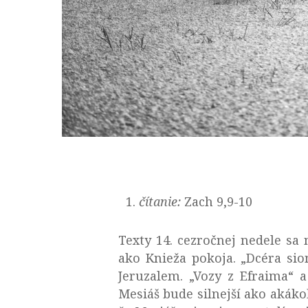
čítanie:
Zach 9,9-10
Texty 14. cezročnej nedele s
ako Knieža pokoja. „Dcéra si
Jeruzalem. „Vozy z Efraima“ 
Mesiáš bude silnejší ako akáko