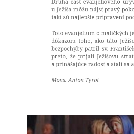
Druhá časť evanjeliového úry
u Ježiša môžu nájsť pravý poko
takí sú najlepšie pripravení po
Toto evanjelium o maličkých je
dôkazom toho, ako táto Ježiš
bezpochyby patril sv. Františe
preto, že prijali Ježišovu str
a prinášajúce radosť a stali sa
Mons. Anton Tyrol