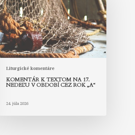
extom
na
7.
edeľu
bdobí
ez
ok
A“
Liturgické komentáre
KOMENTÁR K TEXTOM NA 17.
NEDEĽU V OBDOBÍ CEZ ROK „A“
24. júla 2026