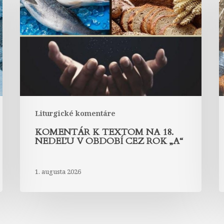
textom
t
na
18.
1
nedeľu
n
v
v
období
o
cez
c
rok
r
„A“
„
Liturgické komentáre
KOMENTÁR K TEXTOM NA 18.
NEDEĽU V OBDOBÍ CEZ ROK „A“
1. augusta 2026