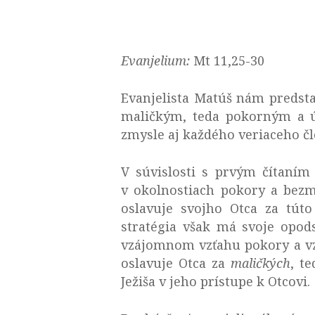
Evanjelium:
Mt 11,25-30
Evanjelista Matúš nám predstav
maličkým, teda pokorným a ú
zmysle aj každého veriaceho čl
V súvislosti s prvým čítaní
v okolnostiach pokory a bezm
oslavuje svojho Otca za túto
stratégia však má svoje opo
vzájomnom vzťahu pokory a vzá
oslavuje Otca za
maličkých
, t
Ježiša v jeho prístupe k Otcovi.