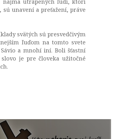
 najmä utrápených ľudí, ktorí
, sú unavení a preťažení, práve
ríklady svätých sú presvedčivým
stnejším ľuďom na tomto svete
Sávio a mnohí iní. Boli šťastní
o slovo je pre človeka užitočné
ch.