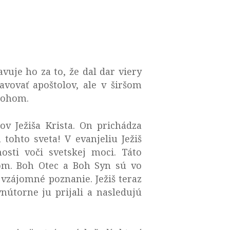
vuje ho za to, že dal dar viery
ovať apoštolov, ale v širšom
 Bohom.
ov Ježiša Krista. On prichádza
ohto sveta! V evanjeliu Ježiš
osti voči svetskej moci. Táto
om. Boh Otec a Boh Syn sú vo
vzájomné poznanie. Ježiš teraz
vnútorne ju prijali a nasledujú