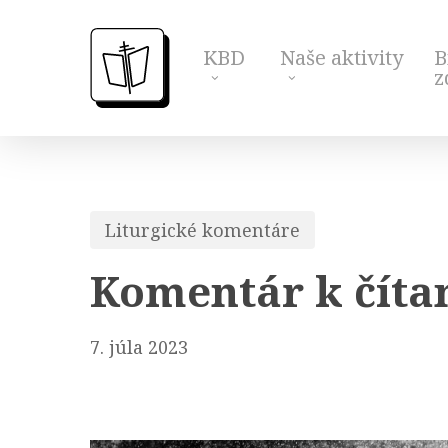
Skip
to
KBD
Naše aktivity
B
main
z
content
Liturgické komentáre
Komentár k čítan
7. júla 2023