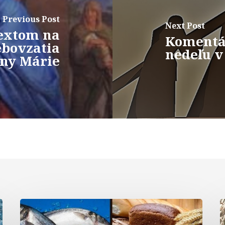
Previous Post
Next Post
extom na
Komentár
ebovzatia
nedeľu v
ny Márie
Komentár
k