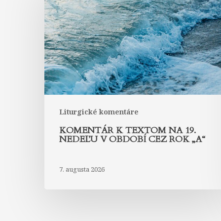
textom
na
19.
nedeľu
v
období
cez
rok
„A“
Liturgické komentáre
KOMENTÁR K TEXTOM NA 19.
NEDEĽU V OBDOBÍ CEZ ROK „A“
7. augusta 2026