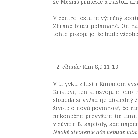
že Mesiáš prinesie a nastolí un
V centre textu je výrečný kont
Zbrane budú polámané. On nast
tohto pokoja je, že bude všeobe
čítanie:
Rim 8,9.11-13
V úryvku z Listu Rimanom vysvet
Kristovi, ten si osvojuje jeho
sloboda si vyžaduje dôsledný 
živote o novú povinnosť, čo ni
nekonečne prevyšuje tie limit
v závere 8. kapitoly, kde nájd
Nijaké stvorenie nás nebude môcť 