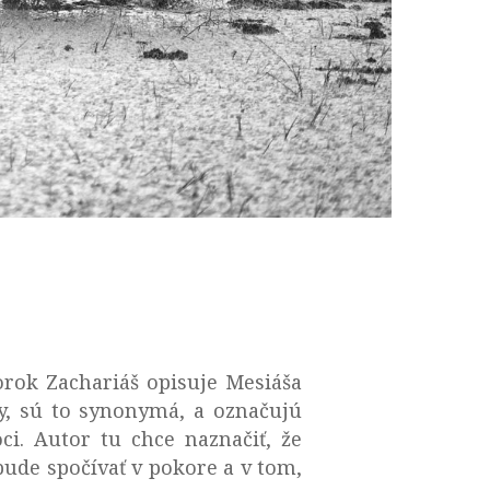
rok Zachariáš opisuje Mesiáša
y, sú to synonymá, a označujú
i. Autor tu chce naznačiť, že
bude spočívať v pokore a v tom,