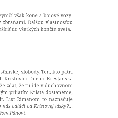
Vyničí však kone a bojové vozy!
ý zbraňami. Ďalšou vlastnosťou
šíriť do všetkých končín sveta.
sťanskej slobody. Ten, kto patrí
ili Kristovho Ducha. Kresťanská
že zdať, že tu ide v duchovnom
rným prijatím Krista dostaneme,
viť. List Rimanom to naznačuje
 nás odlúči od Kristovej lásky?…
našom Pánovi.