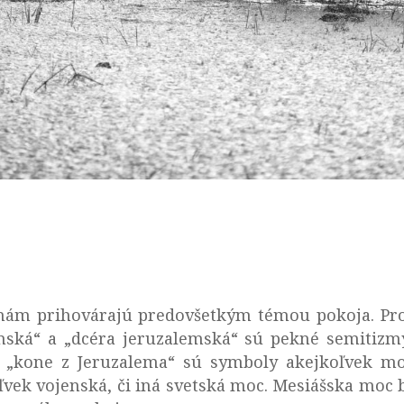
a nám prihovárajú predovšetkým témou pokoja. Pro
onská“ a „dcéra jeruzalemská“ sú pekné semitizm
a „kone z Jeruzalema“ sú symboly akejkoľvek moc
ľvek vojenská, či iná svetská moc. Mesiášska moc 