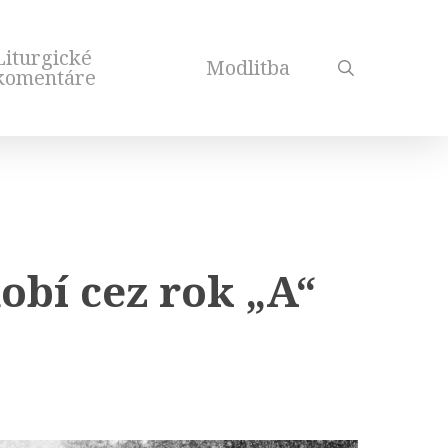
Liturgické
Modlitba
search
komentáre
obí cez rok „A“