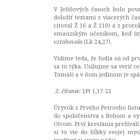
V Ježišových časoch bolo pov
doložiť textami z viacerých ča
citoval Ž 16 a Ž 110) a z pror
emauzským učeníkom, keď im
vzťahovalo
(Lk 24,27).
Vidíme teda, že ľudia sú od prv
sa to týka. Usilujme sa veriť c
Tomáš) a v ňom jedinom je spá
2. čítanie:
1Pt 1,17-21
Úryvok z Prvého Petrovho listu
do spoločenstva s Bohom a vy
Otcom. Prví kresťania prežívali
si to vie do hĺbky svojej mys
prežívať aj svoju nádej.