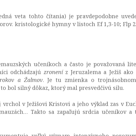
dná veta tohto čítania) je pravdepodobne uved
ov. kristologické hymny v listoch Ef 1,3-10; Flp 2
emauzských učeníkoch a často je považovaná lite
eníci odchádzajú
zronení
z Jeruzalema a Ježiš ako 
orokov a Žalmov
. Je tu zmienka o trojnásobnom
 to bol silný dôkaz, ktorý mal presvedčivú silu.
 vrchol v Ježišovi Kristovi a jeho výklad zas v Euc
auzách… Takto sa zapaľujú srdcia učeníkov a t
okumentuje veľký význam intenzívneho porozum