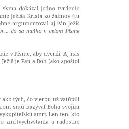
 Písma dokázal jedno tvrdenie
nie Ježiša Krista zo žalmov (tu
dobne argumentoval aj Pán Ježiš
kov… čo sa naňho v celom Písme
nie v Písme, aby uverili. Aj nás
 Ježiš je Pán a Boh (ako apoštol
ako tých, čo vierou už vstúpili
torom smú nazývať Boha svojím
 vykupiteľskú smrť. Len ten, kto
vho zmŕtvychvstania a radostne