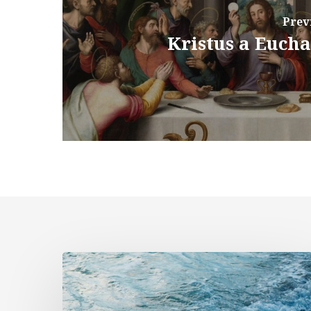
Prev
Kristus a Eucha
Komentár
k
textom