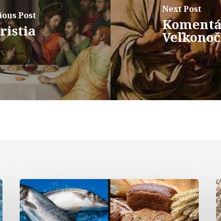
Next Post
ious Post
Komentár
ristia
Veľkonoč
Komentár
k
textom
t