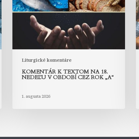
na
18.
1
nedeľu
n
v
v
období
o
cez
c
rok
r
„A“
„
Liturgické komentáre
KOMENTÁR K TEXTOM NA 18.
NEDEĽU V OBDOBÍ CEZ ROK „A“
1. augusta 2026