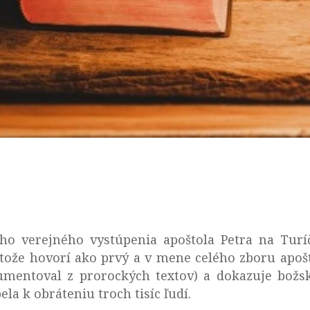
ého verejného vystúpenia apoštola Petra na Turí
etože hovorí ako prvý a v mene celého zboru apoš
gumentoval z prorockých textov) a dokazuje božsk
ela k obráteniu troch tisíc ľudí.