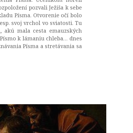
zpoložení pozvali Ježiša k sebe
kladu Písma. Otvorenie očí bolo
p. svoj vrchol vo sviatosti. Tu
u, akú mala cesta emauzských
ez Písmo k lámaniu chleba… dnes
návania Písma a stretávania sa