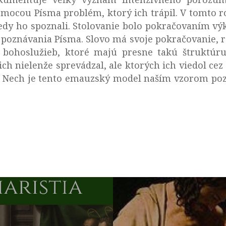
pomocou Písma problém, ktorý ich trápil. V tomto ro
edy ho spoznali. Stolovanie bolo pokračovaním vý
oznávania Písma. Slovo má svoje pokračovanie, res
h bohoslužieb, ktoré majú presne takú štruktúr
ý ich nielenže sprevádzal, ale ktorých ich viedol c
i. Nech je tento emauzský model naším vzorom poz