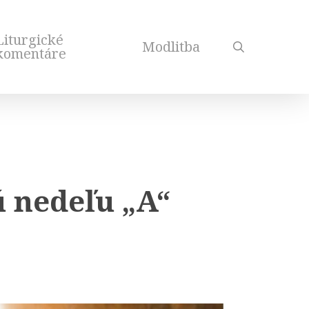
Liturgické
Modlitba
search
komentáre
 nedeľu „A“