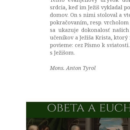
srdcia, keď im Ježiš vykladal 
domov. On s nimi stoloval a vt
pokračovaním, resp. vrcholom p
sa ukazuje dokonalosť našic
učeníkov a Ježiša Krista, ktor
povieme: cez Písmo k sviatost
s Ježišom.
Mons. Anton Tyrol