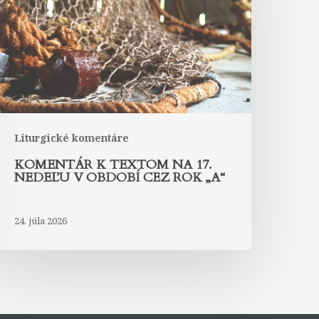
na
7.
edeľu
bdobí
ez
ok
A“
Liturgické komentáre
KOMENTÁR K TEXTOM NA 17.
NEDEĽU V OBDOBÍ CEZ ROK „A“
24. júla 2026