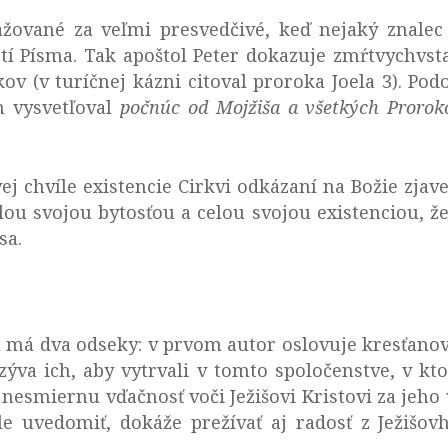
ažované za veľmi presvedčivé, keď nejaký znalec
stí Písma. Tak apoštol Peter dokazuje zmŕtvychvsta
okov (v turíčnej kázni citoval proroka Joela 3). Po
 vysvetľoval
počnúc od Mojžiša a všetkých Proro
ej chvíle existencie Cirkvi odkázaní na Božie zjave
elou svojou bytosťou a celou svojou existenciou, že
sa.
 má dva odseky: v prvom autor oslovuje kresťanov 
zýva ich, aby vytrvali v tomto spoločenstve, v k
 nesmiernu vďačnosť voči Ježišovi Kristovi za jeho
le uvedomiť, dokáže prežívať aj radosť z Ježišo