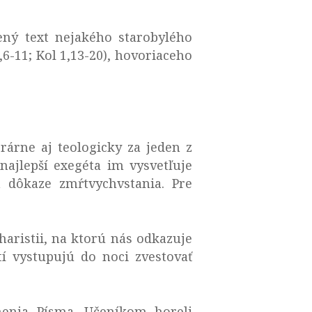
ený text nejakého starobylého
,6-11; Kol 1,13-20), hovoriaceho
rárne aj teologicky za jeden z
najlepší exegéta im vysvetľuje
 dôkaze zmŕtvychvstania. Pre
haristii, na ktorú nás odkazuje
í vystupujú do noci zvestovať
enia Písma. Učeníkom horeli