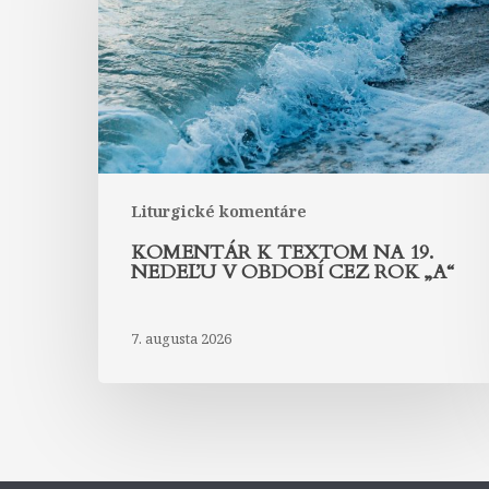
na
19.
nedeľu
v
období
cez
rok
„A“
Liturgické komentáre
KOMENTÁR K TEXTOM NA 19.
NEDEĽU V OBDOBÍ CEZ ROK „A“
7. augusta 2026