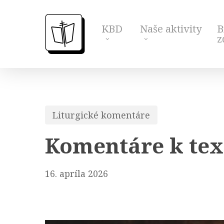
Skip
to
KBD
Naše aktivity
B
main
z
content
Liturgické komentáre
Komentáre k tex
16. apríla 2026