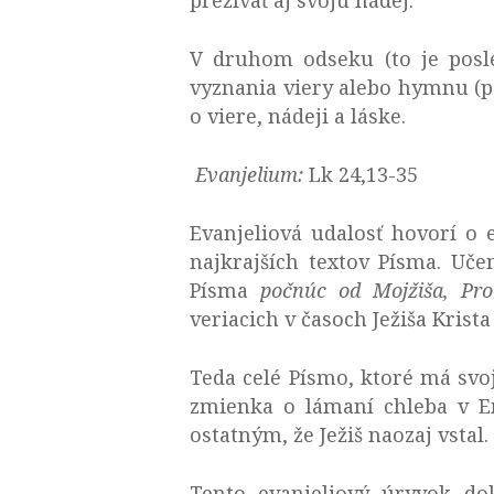
V druhom odseku (to je posle
vyznania viery alebo hymnu (por
o viere, nádeji a láske.
Evanjelium:
Lk 24,13-35
Evanjeliová udalosť hovorí o 
najkrajších textov Písma. Uč
Písma
počnúc od Mojžiša, Pr
veriacich v časoch Ježiša Krista
Teda celé Písmo, ktoré má svoj
zmienka o lámaní chleba v Em
ostatným, že Ježiš naozaj vstal.
Tento evanjeliový úryvok d