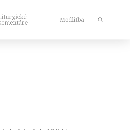
Liturgické
Modlitba
search
komentáre