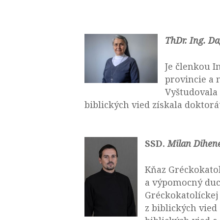
ThDr. Ing. D
Je členkou I
provincie a 
Vyštudovala 
biblických vied získala doktorát
SSD.
Milan Dihen
Kňaz Gréckokatol
a výpomocný duch
Gréckokatolíckej 
z biblických vie