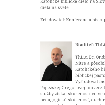
Katolícke biblické dielo na Sl
diela na svete.
Zriadovateľ: Konferencia bisk
Riaditeľ: ThL
ThLic. Bc. Ond
Nitre a pôsobí
Katolíckeho bi
biblickej pasto
Vyštudoval bio
Pápežskej Gregorovej univerzite
služby získal skúsenosti vo via
pedagogickú skúsenosť, duchov