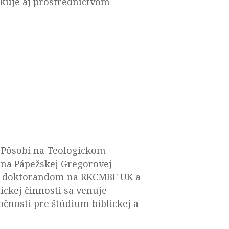
ikuje aj prostredníctvom
. Pôsobí na Teologickom
a na Pápežskej Gregorovej
i je doktorandom na RKCMBF UK a
ickej činnosti sa venuje
očnosti pre štúdium biblickej a