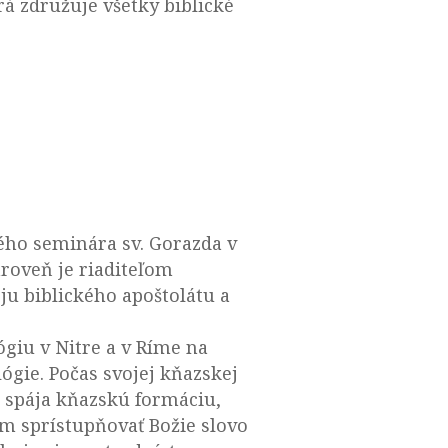
orá združuje všetky biblické
kého seminára sv. Gorazda v
ároveň je riaditeľom
ju biblického apoštolátu a
ógiu v Nitre a v Ríme na
lógie. Počas svojej kňazskej
ci spája kňazskú formáciu,
m sprístupňovať Božie slovo