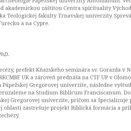
a archeológie Pápežskej univerzity Antonianum. Ve
od akademickou záštitou Centra spirituality Východ
 Teologickej fakulty Trnavskej univerzity. Sprevá
Turecku a na Cypre.
PhD.
iecézy, prefekt Kňazského seminára sv. Gorazda v 
e RKCMBF UK a zároveň prednáša na CTF UP v Olomou
a Pápežskej Gregorovej univerzite, následne vyštudo
Jeruzaleme na Studium Biblicum Franciscanum. Dokt
skej Gregorovej univerzite, pričom sa špecializuj
j oblasti zastrešuje projekt Biblická formácia a prí
techézy.