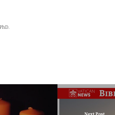
 PhD.
Next Post