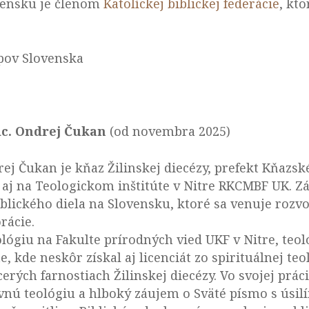
ovensku je členom
Katolíckej biblickej federácie
, kt
upov Slovenska
ic. Ondrej Čukan
(od novembra 2025)
rej Čukan je kňaz Žilinskej diecézy, prefekt Kňazs
 aj na Teologickom inštitúte v Nitre RKCMBF UK. Z
blického diela na Slovensku, ktoré sa venuje rozvo
rácie.
lógiu na Fakulte prírodných vied UKF v Nitre, teol
, kde neskôr získal aj licenciát zo spirituálnej teo
cerých farnostiach Žilinskej diecézy. Vo svojej prá
nú teológiu a hlboký záujem o Sväté písmo s úsilí