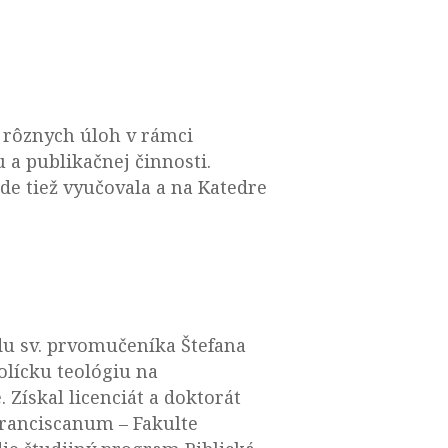
m rôznych úloh v rámci
 a publikačnej činnosti.
de tiež vyučovala a na Katedre
adu sv. prvomučeníka Štefana
olícku teológiu na
 Získal licenciát a doktorát
Franciscanum – Fakulte