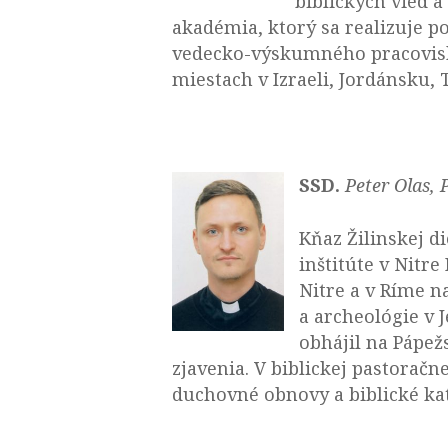
biblických vied 
akadémia, ktorý sa realizuje p
vedecko-výskumného pracoviska
miestach v Izraeli, Jordánsku, 
SSD.
Peter Olas, 
Kňaz Žilinskej d
inštitúte v Nitr
Nitre a v Ríme n
a archeológie v 
obhájil na Pápež
zjavenia. V biblickej pastoračne
duchovné obnovy a biblické ka