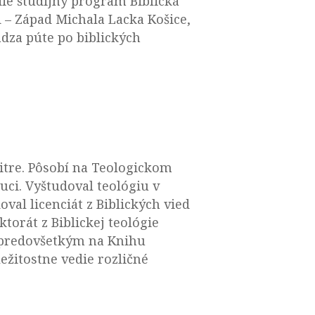
die študijný program Biblická
 – Západ Michala Lacka Košice,
dza púte po biblických
Nitre. Pôsobí na Teologickom
ci. Vyštudoval teológiu v
val licenciát z Biblických vied
orát z Biblickej teológie
e predovšetkým na Knihu
ležitostne vedie rozličné