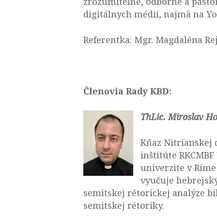
zrozumiteľne, odborne a pastor
digitálnych médií, najmä na Yo
Referentka: Mgr. Magdaléna R
Členovia Rady KBD:
ThLic.
Miroslav H
Kňaz Nitrianskej 
inštitúte RKCMBF 
univerzite v Ríme
vyučuje hebrejský
semitskej rétorickej analýze bi
semitskej rétoriky.