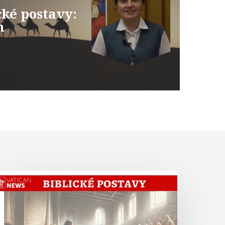
cké postavy:
m
Abrahám
iste
Hebrejom