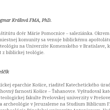
agmar Kráľová FMA, PhD.
nštitútu dcér Márie Pomocnice – saleziánka. Okre
miestnej komunity sa venuje biblickému apoštolátu
teológiu na Univerzite Komenského v Bratislave, k
 z biblickej teológie.
eščík
íckej eparchie Košice, riaditeľ Katechetického úr
ovný farnosti Košice – Ťahanovce. Vyštudoval kat
teologickej fakulte Prešovskej univerzity v Prešove.
d a archeológie v Jeruzaleme na Studium Biblicum 