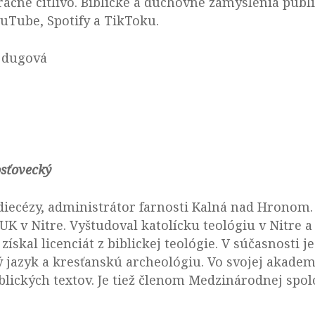
ačne citlivo. Biblické a duchovné zamyslenia publ
uTube, Spotify a TikToku.
ejdugová
osťovecký
diecézy, administrátor farnosti Kalná nad Hronom
UK v Nitre. Vyštudoval katolícku teológiu v Nitre 
 získal licenciát z biblickej teológie. V súčasnost
 jazyk a kresťanskú archeológiu. Vo svojej akadem
blických textov. Je tiež členom Medzinárodnej spol