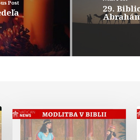
us Post
29. Bibli
edeľa
Abrahá
Modlitba
kráľovnej
v
Ester
L