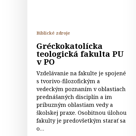
PO
Biblické zdroje
Gréckokatolícka
teologická fakulta PU
v PO
Vzdelávanie na fakulte je spojené
s tvorivo-filozofickým a
vedeckým poznaním v oblastiach
prednášaných disciplín a im
príbuzným oblastiam vedy a
školskej praxe. Osobitnou úlohou
fakulty je predovšetkým starať sa
o…