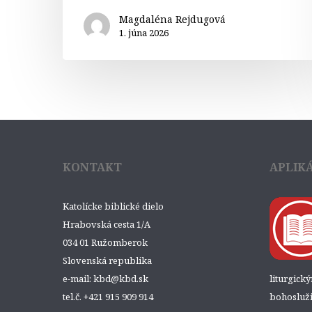
Magdaléna Rejdugová
1. júna 2026
KONTAKT
APLIK
Katolícke biblické dielo
Hrabovská cesta 1/A
034 01 Ružomberok
Slovenská republika
e-mail: kbd@kbd.sk
liturgick
tel.č. +421 915 909 914
bohosluži