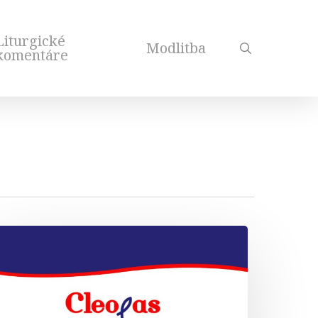
Liturgické
Modlitba
search
komentáre
leopas,
z.