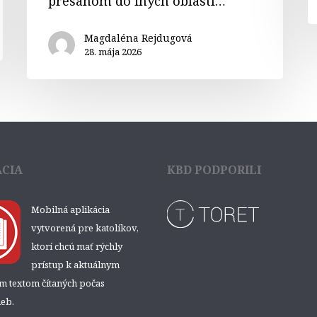
presahom do iných oblastí…
Magdaléna Rejdugová
28. mája 2026
ÁCIA
KBD PODPORILI
Mobilná aplikácia
vytvorená pre katolíkov,
ktorí chcú mať rýchly
prístup k aktuálnym
ým textom čítaných počas
eb.