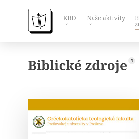
Skip
to
KBD
Naše aktivity
B
main
z
content
Biblické zdroje
3
Gréckokatolícka
teologická
fakulta
PU
v