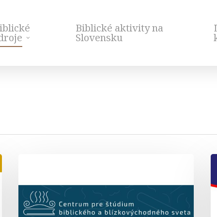
iblické
Biblické aktivity na
droje
Slovensku
Centrum
C
pre
o.
štúdium
biblického
a