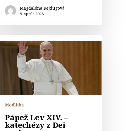
Magdaléna Rejdugová
9. apríla 2026
ápež
ev
IV.
atechézy
ei
erbum
Modlitba
Pápež Lev XIV. –
katechézy z Dei