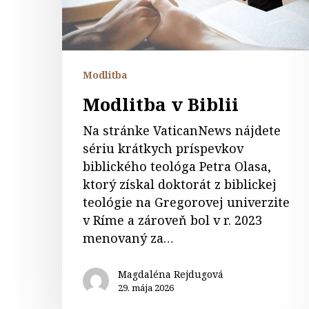
Modlitba
Modlitba v Biblii
Na stránke VaticanNews nájdete
sériu krátkych príspevkov
biblického teológa Petra Olasa,
ktorý získal doktorát z biblickej
teológie na Gregorovej univerzite
v Ríme a zároveň bol v r. 2023
menovaný za…
Magdaléna Rejdugová
29. mája 2026