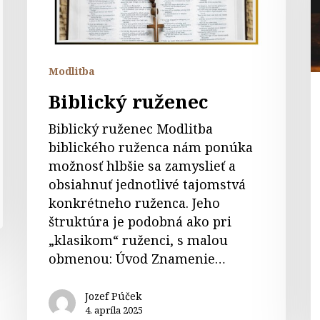
p
Modlitba
Biblický ruženec
Biblický ruženec Modlitba
biblického ruženca nám ponúka
možnosť hlbšie sa zamyslieť a
obsiahnuť jednotlivé tajomstvá
konkrétneho ruženca. Jeho
štruktúra je podobná ako pri
„klasikom“ ruženci, s malou
obmenou: Úvod Znamenie…
Jozef Púček
4. apríla 2025