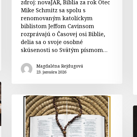
zdroj: novaJAR, Biblia za rok Otec
Mike Schmitz sa spolu s
renomovaným katolíckym
biblistom Jeffom Cavinsom
rozprávajú o Časovej osi Biblie,
delia sa o svoje osobné
skúsenosti so Svätým písmom…
Magdaléna Rejdugová
23. januára 2026
Biblický
ruženec
M
p
č
S