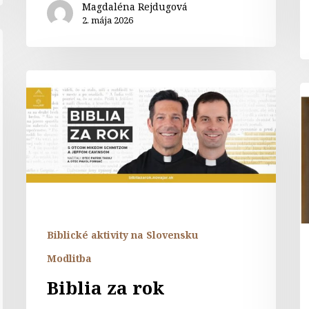
Magdaléna Rejdugová
2. mája 2026
Biblia
P
za
L
rok
X
–
k
z
D
v
Biblické aktivity na Slovensku
Modlitba
Biblia za rok