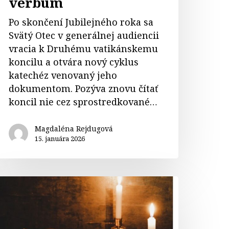
verbum
Po skončení Jubilejného roka sa
Svätý Otec v generálnej audiencii
vracia k Druhému vatikánskemu
koncilu a otvára nový cyklus
katechéz venovaný jeho
dokumentom. Pozýva znovu čítať
koncil nie cez sprostredkované…
Magdaléna Rejdugová
15. januára 2026
odlitba
ri
ítaní
vätého