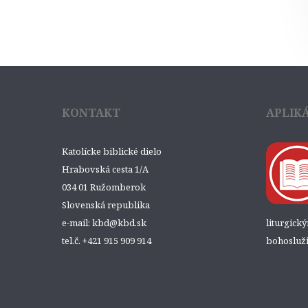
KONTAKT
APLIK
Katolícke biblické dielo
Hrabovská cesta 1/A
034 01 Ružomberok
Slovenská republika
e-mail: kbd@kbd.sk
liturgick
tel.č. +421 915 909 914
bohosluži