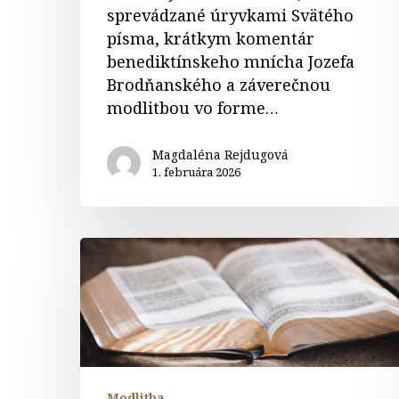
sprevádzané úryvkami Svätého
písma, krátkym komentár
benediktínskeho mnícha Jozefa
Brodňanského a záverečnou
modlitbou vo forme…
Magdaléna Rejdugová
1. februára 2026
Modlitba
lektora
Modlitba