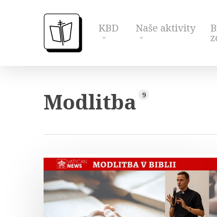
Skip
to
KBD
Naše aktivity
B
main
z
content
Modlitba
9
Modlitba
v
Biblii