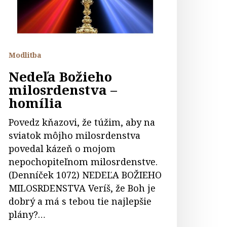
Modlitba
Nedeľa Božieho
milosrdenstva –
homília
Povedz kňazovi, že túžim, aby na
sviatok môjho milosrdenstva
povedal kázeň o mojom
nepochopiteľnom milosrdenstve.
(Denníček 1072) NEDEĽA BOŽIEHO
MILOSRDENSTVA Veríš, že Boh je
dobrý a má s tebou tie najlepšie
plány?…