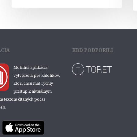
ÁCIA
KBD PODPORILI
Mobilná aplikácia
vytvorená pre katolíkov,
ktorí chcú mať rýchly
prístup k aktuálnym
ým textom čítaných počas
eb.