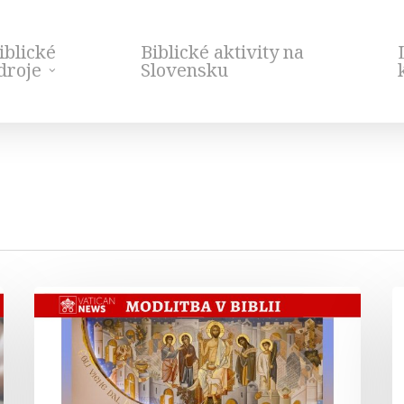
iblické
Biblické aktivity na
droje
Slovensku
Chválospev
N
celého
B
stvorenstva
m
–
h