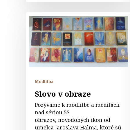
Slovo
v
obraze
Modlitba
Slovo v obraze
Pozývame k modlitbe a meditácii
nad sériou 53
obrazov, novodobých ikon od
umelca Jaroslava Halma, ktoré sú