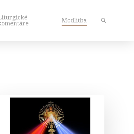
Liturgické
Modlitba
search
komentáre
edeľa
ožieho
ilosrdenstva
omília