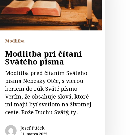
ísma
Modlitba
Modlitba pri čítaní
Svätého písma
Modlitba pred čítaním Svätého
písma Nebeský Otče, s vierou
beriem do rúk Sväté písmo.
Verím, že obsahuje slová, ktoré
mi majú byť svetlom na životnej
ceste. Bože Duchu Svätý, ty…
Jozef Púček
31. marca 2025