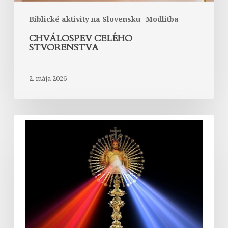
Biblické aktivity na Slovensku
Modlitba
CHVÁLOSPEV CELÉHO
STVORENSTVA
2. mája 2026
Nedeľa
Božieho
milosrdenstva
–
homília