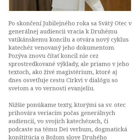
Po skončení Jubilejného roka sa Svätý Otec v
generálnej audiencii vracia k Druhému
vatikánskemu koncilu a otvára nový cyklus
katechéz venovaný jeho dokumentom.
Pozýva znovu čítať koncil nie cez
sprostredkované výklady, ale priamo v jeho
textoch, ako živé magistérium, ktoré aj
dnes osvetľuje cestu Cirkvi v dialógu so
svetom a vo vernosti evanjeliu.
Nižšie ponúkame texty, ktorými sa sv. otec
prihovára veriacim počas generálnych
audiencií, vo svojich katechézach, či
podcaste na tému Dei verbum, dogmatická
konštitúcia o Božom slove Druhého