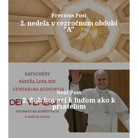
Previous Post
2. nedeľa v cezročnom období
"A"
Next Post
2. Boh hovorí k ľuďom ako k
priateľom