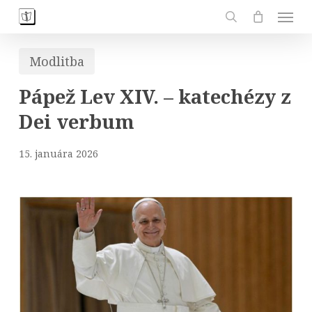
Skip
Men
to
search
main
Modlitba
content
Pápež Lev XIV. – katechézy z
Dei verbum
15. januára 2026