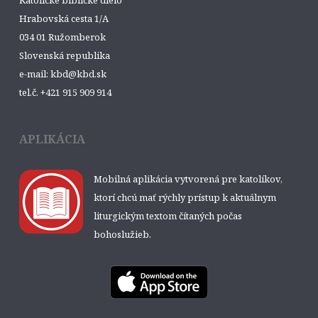
Katolícke biblické dielo
Hrabovská cesta 1/A
034 01 Ružomberok
Slovenská republika
e-mail: kbd@kbd.sk
tel.č. +421 915 909 914
APLIKÁCIA
Mobilná aplikácia vytvorená pre katolíkov,
ktorí chcú mať rýchly prístup k aktuálnym
liturgickým textom čítaných počas
bohoslužieb.