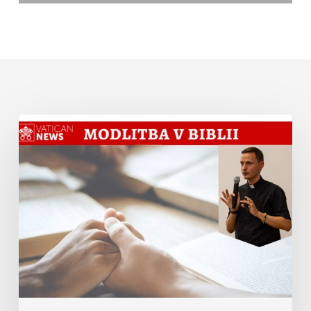
Modlitba
v
Biblii