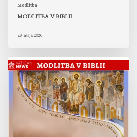
Modlitba
MODLITBA V BIBLII
29. mája 2026
Chválospev
celého
stvorenstva