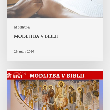
Modlitba
MODLITBA V BIBLII
29. mája 2026
Chválospev
celého
stvorenstva