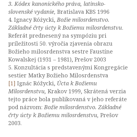
3. K
ódex kanonického práva, latinsko-
slovenské vydanie,
Bratislava KBS 1996
4. Ignacy Różycki,
Božie milosrdenstvo.
Základné črty úcty k Božiemu milosrdenstvu
.
Referát prednesený na sympóziu pri
príležitosti 50. výročia zjavenia obrazu
Božieho milosrdenstva sestre Faustíne
Kowalskej (1931 – 1981), Prešov 2003
5. Konzultácia s predstavenými Kongregácie
sestier Matky Božieho Milosrdenstva
[1]
Ignác Róžycki,
Úcta k Božiemu
Milosrdenstvu,
Krakov 1999, Skrátená verzia
tejto práce bola publikovaná v jeho referáte
pod názvom:
Božie milosrdenstvo. Základné
črty úcty k Božiemu milosrdenstvu,
Prešov
2003.