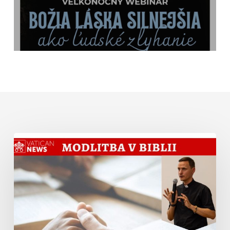
Modlitba
v
Biblii