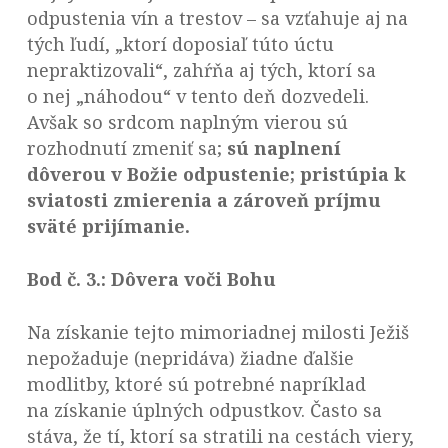
odpustenia vín a trestov – sa vzťahuje aj na
tých ľudí, „ktorí doposiaľ túto úctu
nepraktizovali“, zahŕňa aj tých, ktorí sa
o nej „náhodou“ v tento deň dozvedeli.
Avšak so srdcom naplným vierou sú
rozhodnutí zmeniť sa;
sú naplnení
dôverou v Božie odpustenie; pristúpia k
sviatosti zmierenia a zároveň príjmu
sväté prijímanie.
Bod č. 3.: Dôvera voči Bohu
Na získanie tejto mimoriadnej milosti Ježiš
nepožaduje (nepridáva) žiadne ďalšie
modlitby, ktoré sú potrebné napríklad
na získanie úplných odpustkov. Často sa
stáva, že tí, ktorí sa stratili na cestách viery,