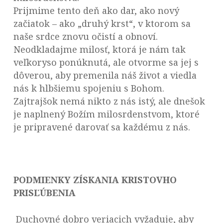
Prijmime tento deň ako dar, ako nový
začiatok – ako „druhý krst“, v ktorom sa
naše srdce znovu očistí a obnoví.
Neodkladajme milosť, ktorá je nám tak
veľkoryso ponúknutá, ale otvorme sa jej s
dôverou, aby premenila náš život a viedla
nás k hlbšiemu spojeniu s Bohom.
Zajtrajšok nemá nikto z nás istý, ale dnešok
je naplnený Božím milosrdenstvom, ktoré
je pripravené darovať sa každému z nás.
PODMIENKY ZÍSKANIA KRISTOVHO
PRISĽÚBENIA
Duchovné dobro veriacich vyžaduje, aby