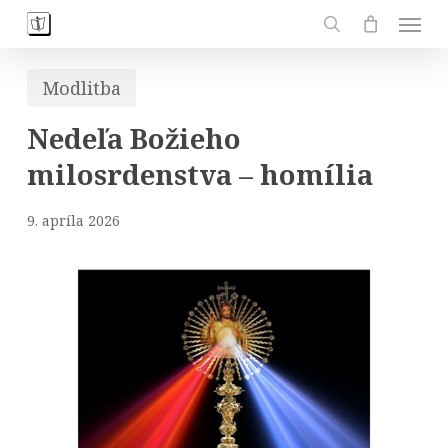
Skip
Men
to
search
main
Modlitba
content
Nedeľa Božieho
milosrdenstva – homília
9. apríla 2026