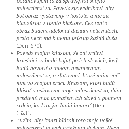
Ustanovujem ťa za správkyňu svojho
milosrdenstva. Povedz spovedníkovi, aby
bol obraz vystavený v kostole, a nie za
klauzúrou v tomto kláštore. Cez tento
obraz budem udeľovať dušiam veľa milosti,
preto nech má k nemu prístup každá duša
(Den. 570).
Povedz mojim kňazom, že zatvrdliví
hriešnici sa budú kajať po ich slovách, keď
budú hovoriť o mojom nesmiernom
milosrdenstve, o zľutovaní, ktoré mám voči
nim vo svojom srdci. Kňazom, ktorí budú
hlásať a oslavovať moje milosrdenstvo, dám
predivnú moc pomažem ich slová a pohnem
srdcia, ku ktorým budú hovoriť
(Den.
1521).
Túžim, aby kňazi hlásali toto moje veľké
milosrdenstvo voči hriešnym dušiam. Nech