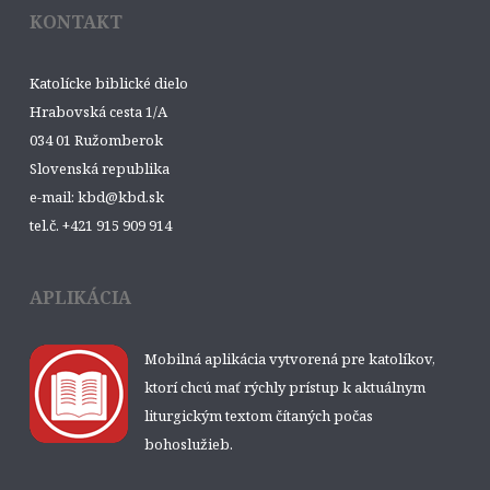
KONTAKT
Katolícke biblické dielo
Hrabovská cesta 1/A
034 01 Ružomberok
Slovenská republika
e-mail: kbd@kbd.sk
tel.č. +421 915 909 914
APLIKÁCIA
Mobilná aplikácia vytvorená pre katolíkov,
ktorí chcú mať rýchly prístup k aktuálnym
liturgickým textom čítaných počas
bohoslužieb.