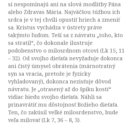
si nespomínajú ani na slová modlitby Pána
alebo Zdravas Mária. Najväčšou túžbou ich
srdca je v tej chvíli opustiť hriech a zmeniť
sa. Kristus vychádza v ústrety práve
takýmto ľuďom. Teší sa z návratu „toho, kto
sa stratil“, čo dokonale ilustruje
podobenstvo o milosrdnom otcovi (Lk 15, 11
– 32). Od svojho dieťaťa nevyžaduje dokonca
ani čistý úmysel obrátenia (márnotratný
syn sa vracia, pretože je fyzicky
vyhladovaný), dokonca nezisťuje dôvod
návratu. Je „otrasený až do špiku kostí“
vidiac biedu svojho dieťaťa. Náhli sa
prinavrátiť mu dôstojnosť Božieho dieťaťa.
Ten, čo zakúsil veľké milosrdenstvo, bude
veľa milovať (Lk 7, 36 – 8, 3).