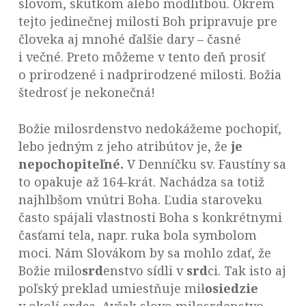
slovom, skutkom alebo modlitbou. Okrem
tejto jedinečnej milosti Boh pripravuje pre
človeka aj mnohé ďalšie dary – časné
i večné. Preto môžeme v tento deň prosiť
o prirodzené i nadprirodzené milosti. Božia
štedrosť je nekonečná!
Božie milosrdenstvo nedokážeme pochopiť,
lebo jedným z jeho atribútov je, že
je
nepochopiteľné.
V Denníčku sv. Faustíny sa
to opakuje až 164-krát. Nachádza sa totiž
najhlbšom vnútri Boha. Ľudia staroveku
často spájali vlastnosti Boha s konkrétnymi
časťami tela, napr. ruka bola symbolom
moci. Nám Slovákom by sa mohlo zdať, že
Božie milo
srd
enstvo sídli v
srd
ci. Tak isto aj
poľský preklad umiestňuje mił
osiedzie