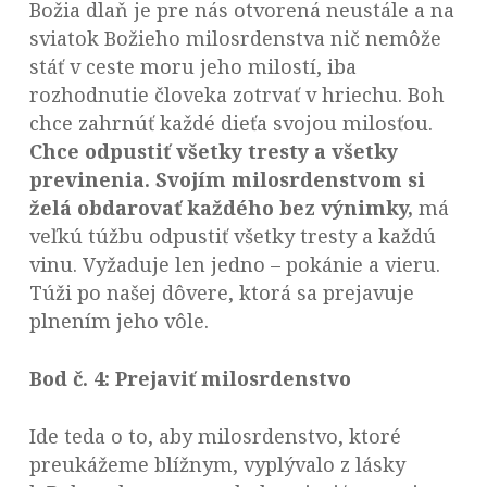
Božia dlaň je pre nás otvorená neustále a na
sviatok Božieho milosrdenstva nič nemôže
stáť v ceste moru jeho milostí, iba
rozhodnutie človeka zotrvať v hriechu. Boh
chce zahrnúť každé dieťa svojou milosťou.
Chce odpustiť všetky tresty a všetky
previnenia. Svojím milosrdenstvom si
želá obdarovať každého bez výnimky,
má
veľkú túžbu odpustiť všetky tresty a každú
vinu. Vyžaduje len jedno – pokánie a vieru.
Túži po našej dôvere, ktorá sa prejavuje
plnením jeho vôle.
Bod č. 4: Prejaviť milosrdenstvo
Ide teda o to, aby milosrdenstvo, ktoré
preukážeme blížnym, vyplývalo z lásky