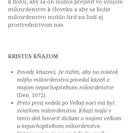
k Bohu, aby sa on mohol prejaviť vo svojom
milosrdenstve k človeku a aby sa Božie
milosrdenstvo mohlo šíriť na ľudí aj
prostredníctvom nás.
KRISTUS KŇAZOM
Povedz kňazovi, že túžim, aby na sviatok
môjho milosrdenstva povedal kázeň o
mojom nepochopiteľnom milosrdenstve
(Den. 1072).
Preto prvá nedeľa po Veľkej noci má byť
sviatkom milosrdenstva. Kňazi majú v
tento deň hovoriť dušiam o mojom veľkom
a nepochopiteľnom milosrdenstve.