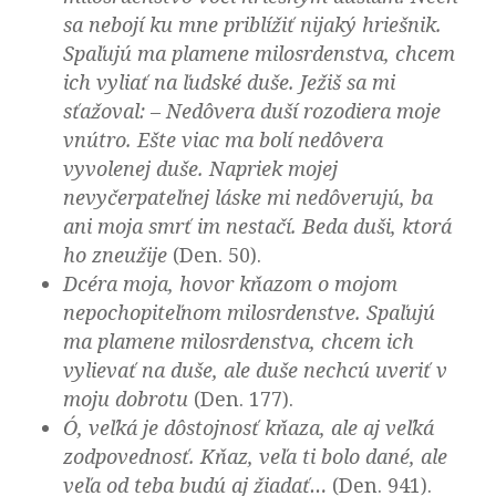
sa nebojí ku mne priblížiť nijaký hriešnik.
Spaľujú ma plamene milosrdenstva, chcem
ich vyliať na ľudské duše. Ježiš sa mi
sťažoval: – Nedôvera duší rozodiera moje
vnútro. Ešte viac ma bolí nedôvera
vyvolenej duše. Napriek mojej
nevyčerpateľnej láske mi nedôverujú, ba
ani moja smrť im nestačí. Beda duši, ktorá
ho zneužije
(Den. 50).
Dcéra moja, hovor kňazom o mojom
nepochopiteľnom milosrdenstve. Spaľujú
ma plamene milosrdenstva, chcem ich
vylievať na duše, ale duše nechcú uveriť v
moju dobrotu
(Den. 177).
Ó, veľká je dôstojnosť kňaza, ale aj veľká
zodpovednosť. Kňaz, veľa ti bolo dané, ale
veľa od teba budú aj žiadať…
(Den. 941).