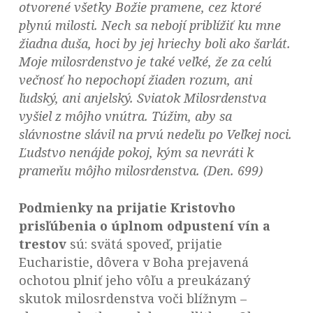
otvorené všetky Božie pramene, cez ktoré
plynú milosti. Nech sa nebojí priblížiť ku mne
žiadna duša, hoci by jej hriechy boli ako šarlát.
Moje milosrdenstvo je také veľké, že za celú
večnosť ho nepochopí žiaden rozum, ani
ľudský, ani anjelský. Sviatok Milosrdenstva
vyšiel z môjho vnútra. Túžim, aby sa
slávnostne slávil na prvú nedeľu po Veľkej noci.
Ľudstvo nenájde pokoj, kým sa nevráti k
prameňu môjho milosrdenstva. (Den. 699)
Podmienky na prijatie Kristovho
prisľúbenia o úplnom odpustení vín a
trestov
sú: svätá spoveď, prijatie
Eucharistie, dôvera v Boha prejavená
ochotou plniť jeho vôľu a preukázaný
skutok milosrdenstva voči blížnym –