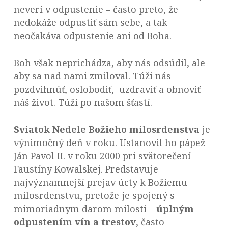
neverí v odpustenie – často preto, že
nedokáže odpustiť sám sebe, a tak
neočakáva odpustenie ani od Boha.
Boh však neprichádza, aby nás odsúdil, ale
aby sa nad nami zmiloval. Túži nás
pozdvihnúť, oslobodiť, uzdraviť a obnoviť
náš život. Túži po našom šťastí.
Sviatok Nedele Božieho milosrdenstva
je
výnimočný deň v roku. Ustanovil ho pápež
Ján Pavol II. v roku 2000 pri svätorečení
Faustíny Kowalskej. Predstavuje
najvýznamnejší prejav úcty k Božiemu
milosrdenstvu, pretože je spojený s
mimoriadnym darom milosti –
úplným
odpustením vín a trestov
, často