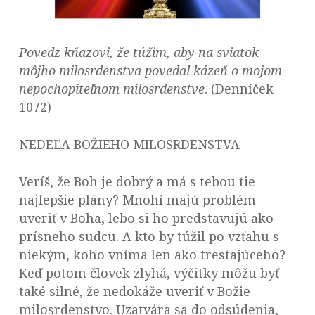
Povedz kňazovi, že túžim, aby na sviatok
môjho milosrdenstva povedal kázeň o mojom
nepochopiteľnom milosrdenstve
. (Denníček
1072)
NEDEĽA BOŽIEHO MILOSRDENSTVA
Veríš, že Boh je dobrý a má s tebou tie
najlepšie plány? Mnohí majú problém
uveriť v Boha, lebo si ho predstavujú ako
prísneho sudcu. A kto by túžil po vzťahu s
niekým, koho vníma len ako trestajúceho?
Keď potom človek zlyhá, výčitky môžu byť
také silné, že nedokáže uveriť v Božie
milosrdenstvo. Uzatvára sa do odsúdenia,