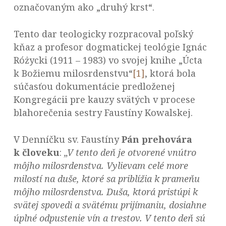
označovaným ako „druhý krst“.
Tento dar teologicky rozpracoval poľský
kňaz a profesor dogmatickej teológie Ignác
Różycki (1911 – 1983) vo svojej knihe „Úcta
k Božiemu milosrdenstvu“
[1]
, ktorá bola
súčasťou dokumentácie predloženej
Kongregácii pre kauzy svätých v procese
blahorečenia sestry Faustíny Kowalskej.
V Denníčku sv. Faustíny
Pán prehovára
k človeku
:
„V tento deň je otvorené vnútro
môjho milosrdenstva. Vylievam celé more
milostí na duše, ktoré sa priblížia k prameňu
môjho milosrdenstva. Duša, ktorá pristúpi k
svätej spovedi a svätému prijímaniu, dosiahne
úplné odpustenie vín a trestov. V tento deň sú