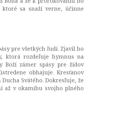
 od Boha a že k prorokovaniu ho
 ktoré sa snaží verne, účinne
ásy pre všetkých ľudí. Zjavil ho
vy, ktorá rozdeľuje hymnus na
ny Boží zámer spásy pre židov
ústredene obhajuje. Kresťanov
m Ducha Svätého. Dokresľuje, že
stní až v okamihu svojho plného