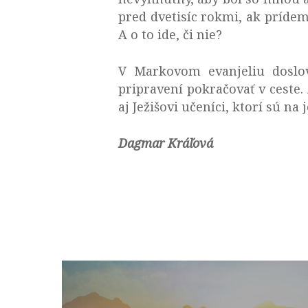
pred dvetisíc rokmi, ak príde
A o to ide, či nie?
V Markovom evanjeliu doslov
pripravení pokračovať v ceste.
aj Ježišovi učeníci, ktorí sú n
Dagmar Kráľová