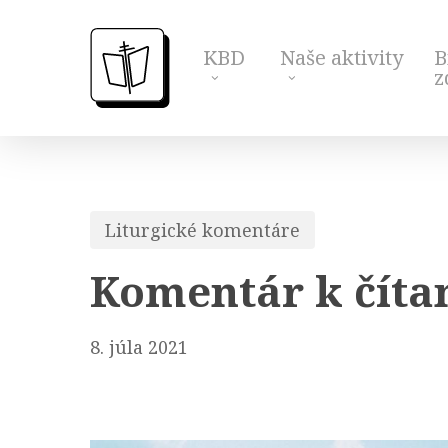
Skip
to
KBD
Naše aktivity
B
main
z
content
Liturgické komentáre
Komentár k číta
8. júla 2021