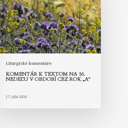
extom
na
6.
edeľu
bdobí
ez
ok
A“
Liturgické komentáre
KOMENTÁR K TEXTOM NA 16.
NEDEĽU V OBDOBÍ CEZ ROK „A“
17. júla 2026