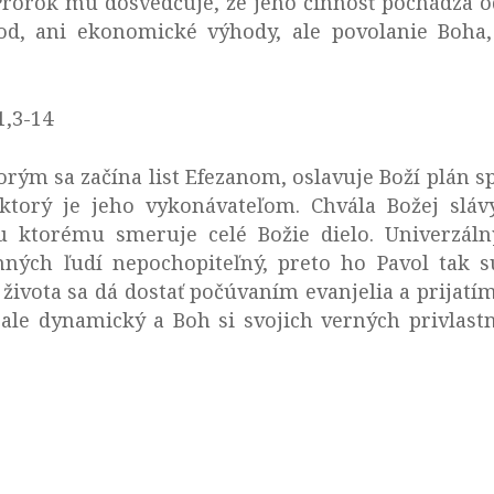
. Prorok mu dosvedčuje, že jeho činnosť pochádza
od, ani ekonomické výhody, ale povolanie Boha,
1,3-14
rým sa začína list Efezanom, oslavuje Boží plán sp
, ktorý je jeho vykonávateľom. Chvála Božej slá
 ku ktorému smeruje celé Božie dielo. Univerzál
nných ľudí nepochopiteľný, preto ho Pavol tak s
 života sa dá dostať počúvaním evanjelia a prijatí
ý, ale dynamický a Boh si svojich verných privla