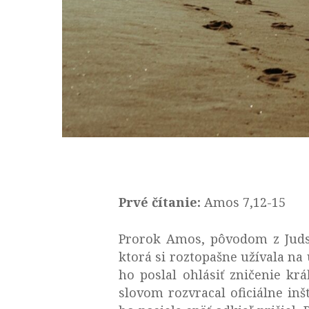
Prvé čítanie:
Amos 7,12-15
Prorok Amos, pôvodom z Judsk
ktorá si roztopašne užívala na
ho poslal ohlásiť zničenie kr
slovom rozvracal oficiálne inšt