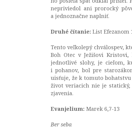
ho posiela späť odkiaľ prišiel
nepriviedol ani prorocký pôv
a jednoznačne naplniť.
Druhé čítanie:
List Efezanom 
Tento veľkolepý chválospev, kto
Boh Otec v Ježišovi Kristovi
jednotlivé slohy, je cieľom,
i pohanov, bol pre starozáko
uisťuje, že k tomuto bohatstvu
život veriacich nie je statick
zjavenia.
Evanjelium:
Marek 6,7-13
Ber seba