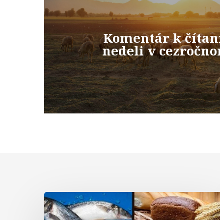
Komentár k čítan
nedeli v cezročn
Komentár
k