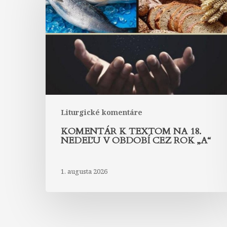
textom
na
18.
nedeľu
v
období
cez
rok
„A“
Liturgické komentáre
KOMENTÁR K TEXTOM NA 18.
NEDEĽU V OBDOBÍ CEZ ROK „A“
1. augusta 2026