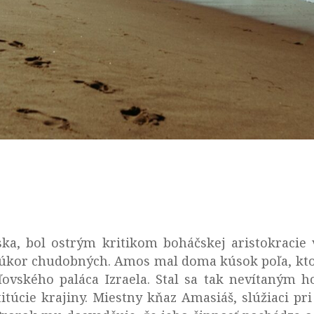
a, bol ostrým kritikom boháčskej aristokracie v 
 úkor chudobných. Amos mal doma kúsok poľa, ktoré
áľovského paláca Izraela. Stal sa tak nevítaným
itúcie krajiny. Miestny kňaz Amasiáš, slúžiaci pri