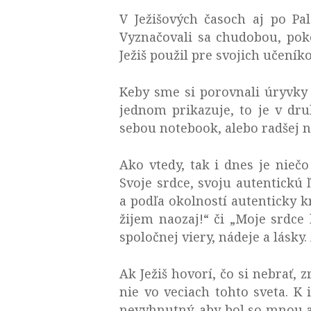
V Ježišových časoch aj po Pale
Vyznačovali sa chudobou, poko
Ježiš použil pre svojich učeník
Keby sme si porovnali úryvky e
jednom prikazuje, to je v dr
sebou notebook, alebo radšej n
Ako vtedy, tak i dnes je niečo
Svoje srdce, svoju autentickú 
a podľa okolností autenticky k
žijem naozaj!“ či „Moje srdce 
spoločnej viery, nádeje a lásky
Ak Ježiš hovorí, čo si nebrať,
nie vo veciach tohto sveta. K 
nevyhnutný, aby bol so mnou a 