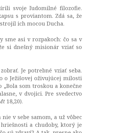
rili svoje ľudomilné filozofie.
kapsu s proviantom. Zdá sa, že
ystrojil ich mocou Ducha.
by sme asi v rozpakoch: čo sa v
e si dnešný misionár vziať so
zobrať. Je potrebné vziať seba.
 o Ježišovej oživujúcej milosti
ebo „Bola som troskou a konečne
lasne, v dvojici. Pre svedectvo
Mt
18,20).
 a nie v sebe samom, a už vôbec
 hriešnosti a chudoby, ktorý je
čo sú zdraví? A tak, presne ako