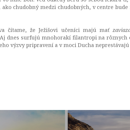
m ako chudobný medzi chudobných, v centre bude m
a čítame, že Ježišovi učeníci majú mať
zaviaz
 Aj dnes surfujú mnohorakí filantropi na rôznych 
a jeho výzvy pripravení a v moci Ducha neprestávaj