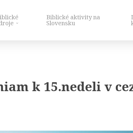
iblické
Biblické aktivity na
droje
Slovensku
niam k 15.nedeli v c