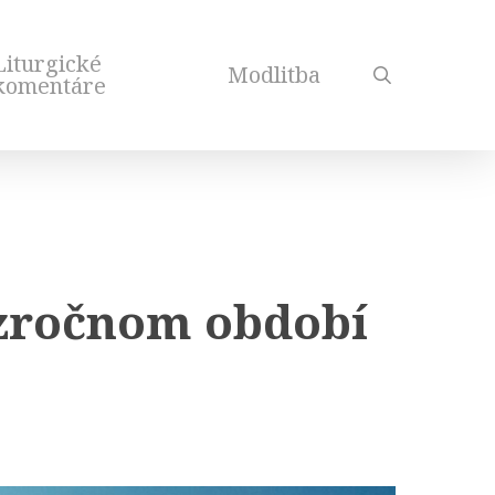
Liturgické
Modlitba
search
komentáre
ezročnom období