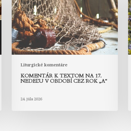
textom
t
na
17.
1
nedeľu
n
v
v
období
o
cez
c
rok
r
„A“
„
Liturgické komentáre
KOMENTÁR K TEXTOM NA 17.
NEDEĽU V OBDOBÍ CEZ ROK „A“
24. júla 2026