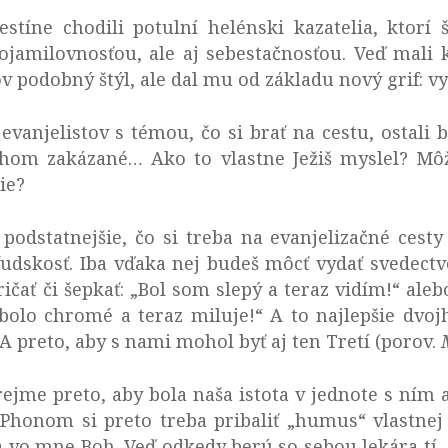
stíne chodili potulní helénski kazatelia, ktorí ší
jamilovnosťou, ale aj sebestačnosťou. Veď mali 
ov podobný štýl, ale dal mu od základu nový grif: v
vanjelistov s témou, čo si brať na cestu, ostali 
uhom zakázané… Ako to vlastne Ježiš myslel? Môž
ie?
 podstatnejšie, čo si treba na evanjelizačné cesty 
ľudskosť. Iba vďaka nej budeš môcť vydať svedectvo
ričať či šepkať: „Bol som slepý a teraz vidím!“ al
bolo chromé a teraz miluje!“ A to najlepšie dvojh
. A preto, aby s nami mohol byť aj ten Tretí (porov.
 zrejme preto, aby bola naša istota v jednote s ním
iPhonom si preto treba pribaliť „humus“ vlastnej
vo mne Boh. Veď odkedy berú so sebou lekára tí, 