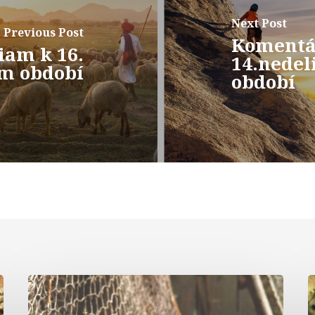
Next Post
Previous Post
Komentár
iam k 16.
14.nedel
om období
období
Komentár
k