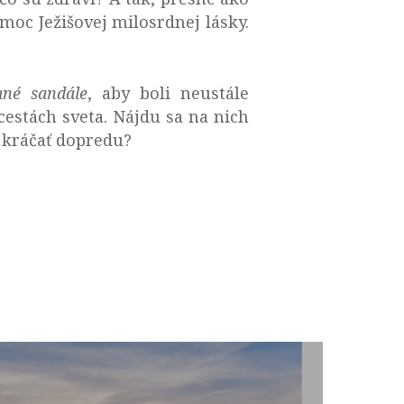
oc Ježišovej milosrdnej lásky.
ané sandále
, aby boli neustále
cestách sveta. Nájdu sa na nich
ú kráčať dopredu?