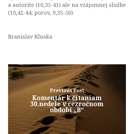
a autorite (10,35-41) ale na vzájomnej službe
(10,42-44; porov, 9,35-50).
Branislav Kľuska
Previous Post
Komentár k čítaniam
30.nedele v cezročnom
období „B“