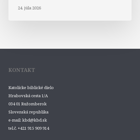
24. júla 2026
KONTAKT
Katolícke biblické dielo
Hrabovská cesta 1/A
034 01 Ružomberok
Slovenská republika
e-mail: kbd@kbd.sk
tel.č. +421 915 909 914