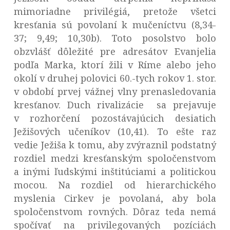
mimoriadne privilégiá, pretože všetci
kresťania sú povolaní k mučeníctvu (8,34-
37; 9,49; 10,30b). Toto posolstvo bolo
obzvlášť dôležité pre adresátov Evanjelia
podľa Marka, ktorí žili v Ríme alebo jeho
okolí v druhej polovici 60.-tych rokov 1. stor.
v období prvej vážnej vlny prenasledovania
kresťanov. Duch rivalizácie sa prejavuje
v rozhorčení pozostávajúcich desiatich
Ježišových učeníkov (10,41). To ešte raz
vedie Ježiša k tomu, aby zvýraznil podstatný
rozdiel medzi kresťanským spoločenstvom
a inými ľudskými inštitúciami a politickou
mocou. Na rozdiel od hierarchického
myslenia Cirkev je povolaná, aby bola
spoločenstvom rovných. Dôraz teda nemá
spočívať na privilegovaných pozíciách