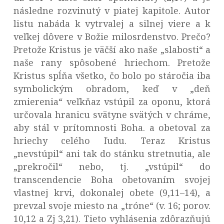
následne rozvinutý v piatej kapitole. Autor
listu nabáda k vytrvalej a silnej viere a k
veľkej dôvere v Božie milosrdenstvo. Prečo?
Pretože Kristus je väčší ako naše „slabosti“ a
naše rany spôsobené hriechom. Pretože
Kristus spĺňa všetko, čo bolo po stáročia iba
symbolickým obradom, keď v „deň
zmierenia“ veľkňaz vstúpil za oponu, ktorá
určovala hranicu svätyne svätých v chráme,
aby stál v prítomnosti Boha. a obetoval za
hriechy celého ľudu. Teraz Kristus
„nevstúpil“ ani tak do stánku stretnutia, ale
„prekročil“ nebo, tj. „vstúpil“ do
transcendencie Boha obetovaním svojej
vlastnej krvi, dokonalej obete (9,11–14), a
prevzal svoje miesto na „tróne“ (v. 16; porov.
10,12 a Zj 3,21). Tieto vyhlásenia zdôrazňujú