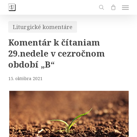
Skip
Men
to
search
main
Liturgické komentáre
content
Komentár k čítaniam
29.nedele v cezročnom
období „B“
15. októbra 2021