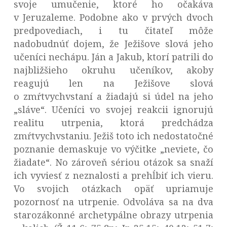
svoje umučenie, ktoré ho očakáva
v Jeruzaleme. Podobne ako v prvých dvoch
predpovediach, i tu čitateľ môže
nadobudnúť dojem, že Ježišove slová jeho
učeníci nechápu. Ján a Jakub, ktorí patrili do
najbližšieho okruhu učeníkov, akoby
reagujú len na Ježišove slová
o zmŕtvychvstaní a žiadajú si údel na jeho
„sláve“. Učeníci vo svojej reakcii ignorujú
realitu utrpenia, ktorá predchádza
zmŕtvychvstaniu. Ježiš toto ich nedostatočné
poznanie demaskuje vo výčitke „neviete, čo
žiadate“. No zároveň sériou otázok sa snaží
ich vyviesť z neznalosti a prehĺbiť ich vieru.
Vo svojich otázkach opäť upriamuje
pozornosť na utrpenie. Odvoláva sa na dva
starozákonné archetypálne obrazy utrpenia