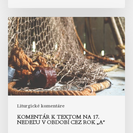
Komentár
k
textom
na
17.
nedeľu
v
období
cez
rok
„A“
Liturgické komentáre
KOMENTÁR K TEXTOM NA 17.
NEDEĽU V OBDOBÍ CEZ ROK „A“