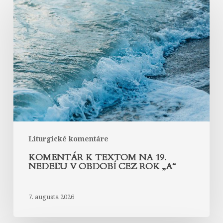
k
textom
na
19.
nedeľu
v
období
cez
rok
„A“
Liturgické komentáre
KOMENTÁR K TEXTOM NA 19.
NEDEĽU V OBDOBÍ CEZ ROK „A“
7. augusta 2026