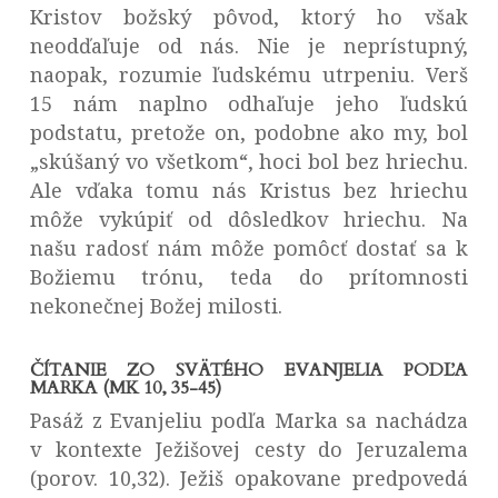
Kristov božský pôvod, ktorý ho však
neodďaľuje od nás. Nie je neprístupný,
naopak, rozumie ľudskému utrpeniu. Verš
15 nám naplno odhaľuje jeho ľudskú
podstatu, pretože on, podobne ako my, bol
„skúšaný vo všetkom“, hoci bol bez hriechu.
Ale vďaka tomu nás Kristus bez hriechu
môže vykúpiť od dôsledkov hriechu. Na
našu radosť nám môže pomôcť dostať sa k
Božiemu trónu, teda do prítomnosti
nekonečnej Božej milosti.
ČÍTANIE ZO SVÄTÉHO EVANJELIA PODĽA
MARKA (MK 10, 35-45)
Pasáž z Evanjeliu podľa Marka sa nachádza
v kontexte Ježišovej cesty do Jeruzalema
(porov. 10,32). Ježiš opakovane predpovedá