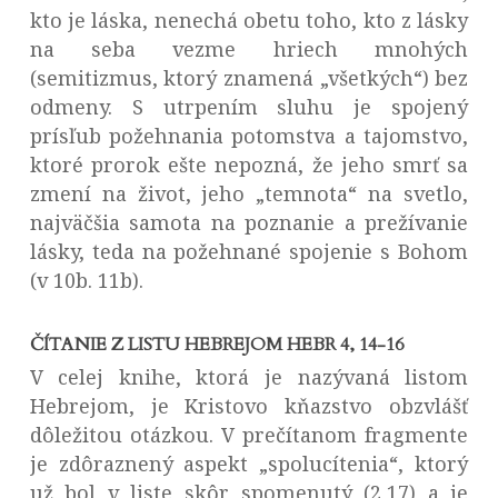
kto je láska, nenechá obetu toho, kto z lásky
na seba vezme hriech mnohých
(semitizmus, ktorý znamená „všetkých“) bez
odmeny. S utrpením sluhu je spojený
prísľub požehnania potomstva a tajomstvo,
ktoré prorok ešte nepozná, že jeho smrť sa
zmení na život, jeho „temnota“ na svetlo,
najväčšia samota na poznanie a prežívanie
lásky, teda na požehnané spojenie s Bohom
(v 10b. 11b).
ČÍTANIE Z LISTU HEBREJOM HEBR 4, 14-16
V celej knihe, ktorá je nazývaná listom
Hebrejom, je Kristovo kňazstvo obzvlášť
dôležitou otázkou. V prečítanom fragmente
je zdôraznený aspekt „spolucítenia“, ktorý
už bol v liste skôr spomenutý (2,17) a je