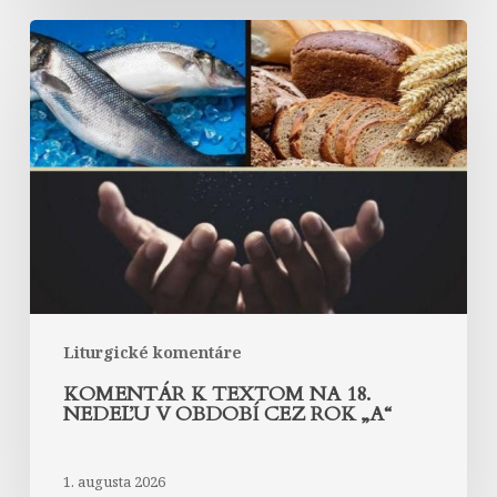
Komentár
k
textom
na
18.
nedeľu
v
období
cez
rok
„A“
Liturgické komentáre
KOMENTÁR K TEXTOM NA 18.
NEDEĽU V OBDOBÍ CEZ ROK „A“
1. augusta 2026