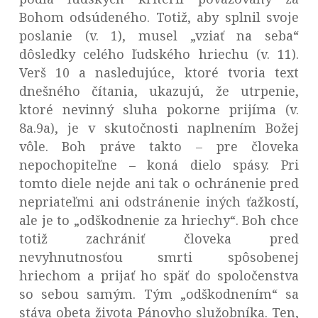
Bohom odsúdeného. Totiž, aby splnil svoje
poslanie (v. 1), musel „vziať na seba“
dôsledky celého ľudského hriechu (v. 11).
Verš 10 a nasledujúce, ktoré tvoria text
dnešného čítania, ukazujú, že utrpenie,
ktoré nevinný sluha pokorne prijíma (v.
8a.9a), je v skutočnosti naplnením Božej
vôle. Boh práve takto – pre človeka
nepochopiteľne – koná dielo spásy. Pri
tomto diele nejde ani tak o ochránenie pred
nepriateľmi ani odstránenie iných ťažkostí,
ale je to „odškodnenie za hriechy“. Boh chce
totiž zachrániť človeka pred
nevyhnutnosťou smrti spôsobenej
hriechom a prijať ho späť do spoločenstva
so sebou samým. Tým „odškodnením“ sa
stáva obeta života Pánovho služobníka. Ten,