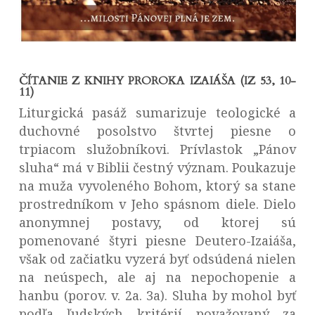
ČÍTANIE Z KNIHY PROROKA IZAIÁŠA (IZ 53, 10-
11)
Liturgická pasáž sumarizuje teologické a
duchovné posolstvo štvrtej piesne o
trpiacom služobníkovi. Prívlastok „Pánov
sluha“ má v Biblii čestný význam. Poukazuje
na muža vyvoleného Bohom, ktorý sa stane
prostredníkom v Jeho spásnom diele. Dielo
anonymnej postavy, od ktorej sú
pomenované štyri piesne Deutero-Izaiáša,
však od začiatku vyzerá byť odsúdená nielen
na neúspech, ale aj na nepochopenie a
hanbu (porov. v. 2a. 3a). Sluha by mohol byť
podľa ľudských kritérií považovaný za