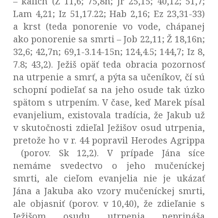
– kalich (Ž 11,6; 75,8n; Jr 25,15; 40,12; 51,7;
Lam 4,21; Iz 51,17.22; Hab 2,16; Ez 23,31-33)
a krst (teda ponorenie vo vode, chápanej
ako ponorenie sa smrti – Job 22,11; Ž 18,16n;
32,6; 42,7n; 69,1-3.14-15n; 124,4.5; 144,7; Iz 8,
7.8; 43,2). Ježiš opäť teda obracia pozornosť
na utrpenie a smrť, a pýta sa učeníkov, čí sú
schopní podieľať sa na jeho osude tak úzko
spätom s utrpením. V čase, keď Marek písal
evanjelium, existovala tradícia, že Jakub už
v skutočnosti zdieľal Ježišov osud utrpenia,
pretože ho v r. 44 popravil Herodes Agrippa
(porov. Sk 12,2). V prípade Jána síce
nemáme svedectvo o jeho mučeníckej
smrti, ale cieľom evanjelia nie je ukázať
Jána a Jakuba ako vzory mučeníckej smrti,
ale objasniť (porov. v 10,40), že zdieľanie s
Ježišom osudu utrpenia neprináša