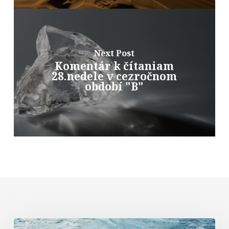
Next Post
Komentár k čítaniam
28.nedele v cezročnom
období "B"
Komentár