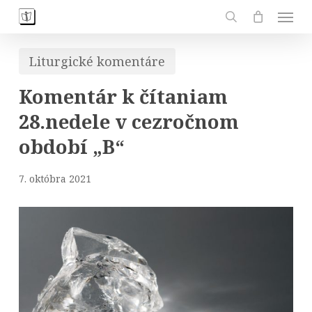
Skip
Men
to
search
main
Liturgické komentáre
content
Komentár k čítaniam
28.nedele v cezročnom
období „B“
7. októbra 2021