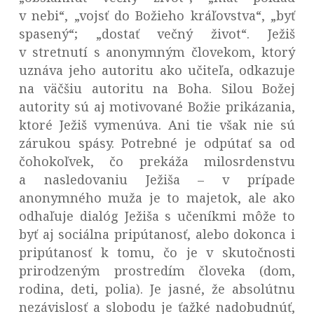
v nebi“, „vojsť do Božieho kráľovstva“, „byť
spasený“; „dostať večný život“. Ježiš
v stretnutí s anonymným človekom, ktorý
uznáva jeho autoritu ako učiteľa, odkazuje
na väčšiu autoritu na Boha. Silou Božej
autority sú aj motivované Božie prikázania,
ktoré Ježiš vymenúva. Ani tie však nie sú
zárukou spásy. Potrebné je odpútať sa od
čohokoľvek, čo prekáža milosrdenstvu
a nasledovaniu Ježiša – v prípade
anonymného muža je to majetok, ale ako
odhaľuje dialóg Ježiša s učeníkmi môže to
byť aj sociálna pripútanosť, alebo dokonca i
pripútanosť k tomu, čo je v skutočnosti
prirodzeným prostredím človeka (dom,
rodina, deti, polia). Je jasné, že absolútnu
nezávislosť a slobodu je ťažké nadobudnúť,