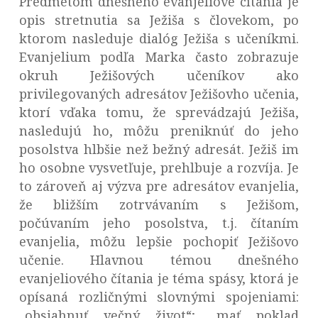
Predmetom dnešného evanjeliové čítania je
opis stretnutia sa Ježiša s človekom, po
ktorom nasleduje dialóg Ježiša s učeníkmi.
Evanjelium podľa Marka často zobrazuje
okruh Ježišových učeníkov ako
privilegovaných adresátov Ježišovho učenia,
ktorí vďaka tomu, že sprevádzajú Ježiša,
nasledujú ho, môžu preniknúť do jeho
posolstva hlbšie než bežný adresát. Ježiš im
ho osobne vysvetľuje, prehlbuje a rozvíja. Je
to zároveň aj výzva pre adresátov evanjelia,
že bližším zotrvávaním s Ježišom,
počúvaním jeho posolstva, t.j. čítaním
evanjelia, môžu lepšie pochopiť Ježišovo
učenie. Hlavnou témou dnešného
evanjeliového čítania je téma spásy, ktorá je
opísaná rozličnými slovnými spojeniami:
„obsiahnuť večný život“; „mať poklad