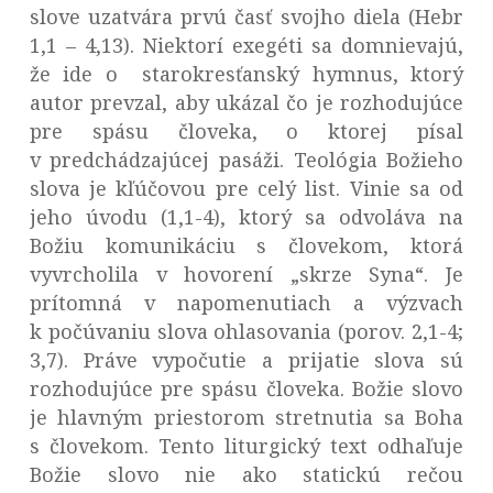
slove uzatvára prvú časť svojho diela (Hebr
1,1 – 4,13). Niektorí exegéti sa domnievajú,
že ide o starokresťanský hymnus, ktorý
autor prevzal, aby ukázal čo je rozhodujúce
pre spásu človeka, o ktorej písal
v predchádzajúcej pasáži. Teológia Božieho
slova je kľúčovou pre celý list. Vinie sa od
jeho úvodu (1,1-4), ktorý sa odvoláva na
Božiu komunikáciu s človekom, ktorá
vyvrcholila v hovorení „skrze Syna“. Je
prítomná v napomenutiach a výzvach
k počúvaniu slova ohlasovania (porov. 2,1-4;
3,7). Práve vypočutie a prijatie slova sú
rozhodujúce pre spásu človeka. Božie slovo
je hlavným priestorom stretnutia sa Boha
s človekom. Tento liturgický text odhaľuje
Božie slovo nie ako statickú rečou