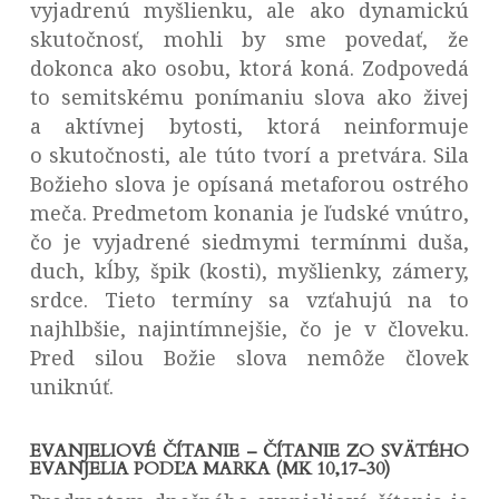
vyjadrenú myšlienku, ale ako dynamickú
skutočnosť, mohli by sme povedať, že
dokonca ako osobu, ktorá koná. Zodpovedá
to semitskému ponímaniu slova ako živej
a aktívnej bytosti, ktorá neinformuje
o skutočnosti, ale túto tvorí a pretvára. Sila
Božieho slova je opísaná metaforou ostrého
meča. Predmetom konania je ľudské vnútro,
čo je vyjadrené siedmymi termínmi duša,
duch, kĺby, špik (kosti), myšlienky, zámery,
srdce. Tieto termíny sa vzťahujú na to
najhlbšie, najintímnejšie, čo je v človeku.
Pred silou Božie slova nemôže človek
uniknúť.
EVANJELIOVÉ ČÍTANIE – ČÍTANIE ZO SVÄTÉHO
EVANJELIA PODĽA MARKA (MK 10,17-30)