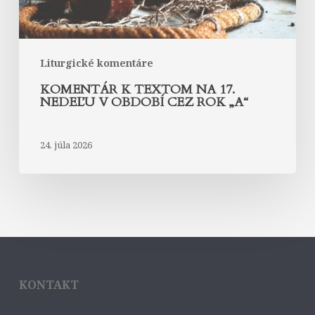
cez
rok
„A“
Liturgické komentáre
KOMENTÁR K TEXTOM NA 17.
NEDEĽU V OBDOBÍ CEZ ROK „A“
24. júla 2026
KONTAKT