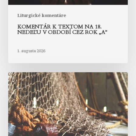
„A“
Liturgické komentáre
KOMENTÁR K TEXTOM NA 18.
NEDEĽU V OBDOBÍ CEZ ROK „A“
1. augusta 2026
Komentár
k
textom
na
17.
nedeľu
v
období