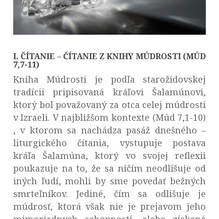
I. ČÍTANIE – ČÍTANIE Z KNIHY MÚDROSTI (MÚD
7,7-11)
Kniha Múdrosti je podľa starožidovskej
tradícii pripisovaná kráľovi Šalamúnovi,
ktorý bol považovaný za otca celej múdrosti
v Izraeli. V najbližšom kontexte (Múd 7,1-10)
, v ktorom sa nachádza pasáž dnešného –
liturgického čítania, vystupuje postava
kráľa Šalamúna, ktorý vo svojej reflexii
poukazuje na to, že sa ničím neodlišuje od
iných ľudí, mohli by sme povedať bežných
smrteľníkov. Jediné, čím sa odlišuje je
múdrosť, ktorá však nie je prejavom jeho