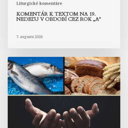
Liturgické komentáre
KOMENTÁR K TEXTOM NA 19.
NEDEĽU V OBDOBÍ CEZ ROK „A“
7. augusta 2026
Komentár
k
textom
na
18.
nedeľu
v
období
cez
rok