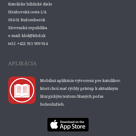
Katolícke biblické dielo
Hrabovská cesta 1/A
034 01 Ružomberok
Slovenská republika
e-mail: kbd@kbd.sk
tel.č. +421 915 909 914
APLIKÁCIA
Mobilná aplikácia vytvorená pre katolíkov,
ktorí chcú mať rýchly prístup k aktuálnym
liturgickým textom čítaných počas
bohoslužieb.