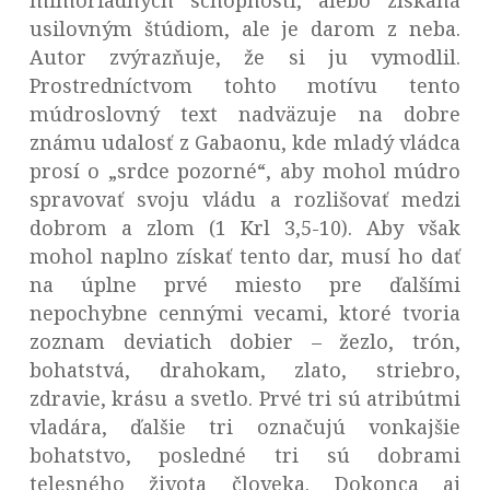
mimoriadnych schopností, alebo získaná
usilovným štúdiom, ale je darom z neba.
Autor zvýrazňuje, že si ju vymodlil.
Prostredníctvom tohto motívu tento
múdroslovný text nadväzuje na dobre
známu udalosť z Gabaonu, kde mladý vládca
prosí o „srdce pozorné“, aby mohol múdro
spravovať svoju vládu a rozlišovať medzi
dobrom a zlom (1 Krl 3,5-10). Aby však
mohol naplno získať tento dar, musí ho dať
na úplne prvé miesto pre ďalšími
nepochybne cennými vecami, ktoré tvoria
zoznam deviatich dobier – žezlo, trón,
bohatstvá, drahokam, zlato, striebro,
zdravie, krásu a svetlo. Prvé tri sú atribútmi
vladára, ďalšie tri označujú vonkajšie
bohatstvo, posledné tri sú dobrami
telesného života človeka. Dokonca aj