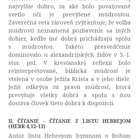
najvyššie dobro, za aké bolo považované
svetlo očí je prevýšené múdrosťou.
Záverečná veta zároveň zvýrazňuje, že voľba
múdrosti neznamená pozbavenie sa iných
dobier, keďže iné dobrá prichádzajú spolu
s múdrosťou. Takéto presvedčenie
dominovalo u alexandrijských židov v 3.-1.
stor. pnl. V kresťanskej reflexii bolo
reinterpretované, biblická múdrosť je
vtelená v osobe Ježiša Krista a v jeho diele.
Ježiš odkrýva tú pravú múdrosť, ktorá
prevyšuje všetky dobrá a spolu s ňou
dostáva človek tieto dobrá k dispozícii.
II. ČÍTANIE – ČÍTANIE Z LISTU HEBREJOM
(HEBR 4,12-13)
Autor listu Hebrejom hymnom o Božom