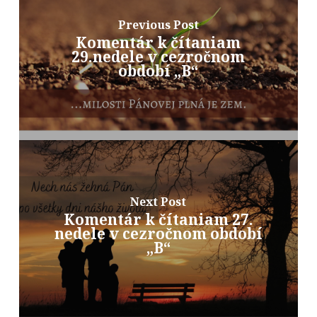
Previous Post
Komentár k čítaniam
29.nedele v cezročnom
období „B“
Next Post
Komentár k čítaniam 27.
nedele v cezročnom období
„B“