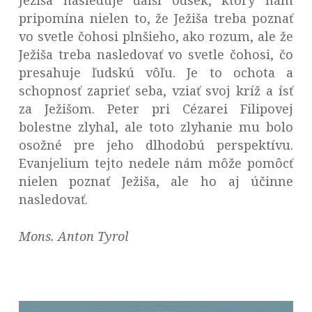
Ježiša nasleduje ďalší odsek, ktorý nám
pripomína nielen to, že Ježiša treba poznať
vo svetle čohosi plnšieho, ako rozum, ale že
Ježiša treba nasledovať vo svetle čohosi, čo
presahuje ľudskú vôľu. Je to ochota a
schopnosť zaprieť seba, vziať svoj kríž a ísť
za Ježišom. Peter pri Cézarei Filipovej
bolestne zlyhal, ale toto zlyhanie mu bolo
osožné pre jeho dlhodobú perspektívu.
Evanjelium tejto nedele nám môže pomôcť
nielen poznať Ježiša, ale ho aj účinne
nasledovať.
Mons. Anton Tyrol