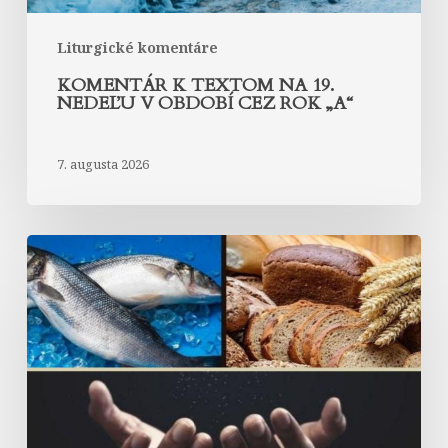
„A“
Liturgické komentáre
KOMENTÁR K TEXTOM NA 19.
NEDEĽU V OBDOBÍ CEZ ROK „A“
7. augusta 2026
Komentár
k
textom
na
18.
nedeľu
v
období