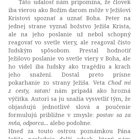
Táto udalosť nám pripomína, že človek
iba vierou ako Božím darom môže v Ježišovi
Kristovi spoznať a uznať Boha. Peter na
jednej strane vyznal božstvo Ježiša Krista,
ale na jeho poslanie už nebol schopný
reagovať vo svetle viery, ale reagoval čisto
ľudským spôsobom. Prestal hodnotiť
Ježišovo poslanie vo svetle viery v Boha, ale
ho videl iba ľudsky ako tragédiu a krach
jeho snažení. Dostal preto prísne
pokarhanie zo strany Ježiša. Veta
Choď mi
z cesty, satan!
nám pripadá ako hrozná
výčitka. Autori sa ju snažia vysvetliť tým, že
objasňujú jednotlivé slová a poučenie
formulujú približne v zmysle:
postav sa za
mňa, odporca…
alebo podobne.
Hneď za touto ostrou poznámkou Pána