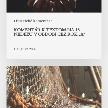
cez
rok
„A“
Liturgické komentáre
KOMENTÁR K TEXTOM NA 18.
NEDEĽU V OBDOBÍ CEZ ROK „A“
1. augusta 2026
Komentár
k
textom
na
17.
nedeľu
v