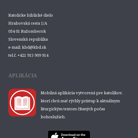
Katolícke biblické dielo
Hrabovská cesta 1/A
034 01 Ružomberok
Slovenská republika
e-mail: kbd@kbd.sk
tel.č. +421 915 909 914
APLIKÁCIA
Mobilná aplikácia vytvorená pre katolíkov,
ktorí chcú mať rýchly prístup k aktuálnym
liturgickým textom čítaných počas
bohoslužieb.