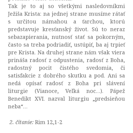
Tak je to aj so všetkými nasledovníkmi
Ježiša Krista: na jednej strane musíme rátať
s určitou námahou a ťarchou, ktorú
predstavuje kresťanský život. Sú to neraz
sebazapierania, nutnosť stať sa pokorným,
často sa treba podriadiť, ustúpiť, ba aj trpieť
pre Krista. Na druhej strane nám však viera
prináša radosť z odpustenia, radosť z Boha,
radostný pocit čistého svedomia, či
satisfakcie z dobrého skutku a pod. Ani sa
nedá opísať radosť z Boha pri slávení
liturgie (Vianoce, Veľká noc…). Pápež
Benedikt XVI. nazval liturgiu „predsieňou
neba“…
2.
čítanie:
Rim 12,1-2