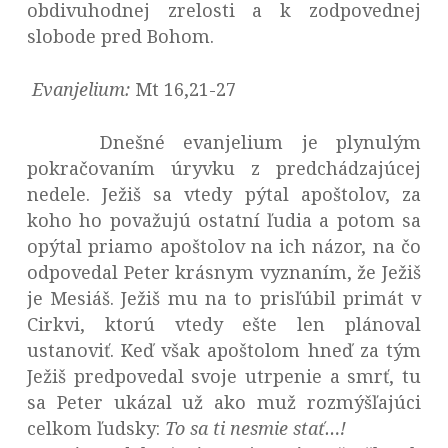
obdivuhodnej zrelosti a k zodpovednej
slobode pred Bohom.
Evanjelium:
Mt 16,21-27
Dnešné evanjelium je plynulým
pokračovaním úryvku z predchádzajúcej
nedele. Ježiš sa vtedy pýtal apoštolov, za
koho ho považujú ostatní ľudia a potom sa
opýtal priamo apoštolov na ich názor, na čo
odpovedal Peter krásnym vyznaním, že Ježiš
je Mesiáš. Ježiš mu na to prisľúbil primát v
Cirkvi, ktorú vtedy ešte len plánoval
ustanoviť. Keď však apoštolom hneď za tým
Ježiš predpovedal svoje utrpenie a smrť, tu
sa Peter ukázal už ako muž rozmýšľajúci
celkom ľudsky:
To sa ti nesmie stať…!