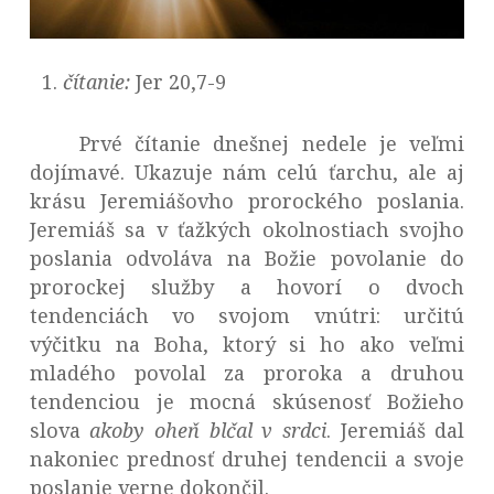
čítanie:
Jer 20,7-9
Prvé čítanie dnešnej nedele je veľmi
dojímavé. Ukazuje nám celú ťarchu, ale aj
krásu Jeremiášovho prorockého poslania.
Jeremiáš sa v ťažkých okolnostiach svojho
poslania odvoláva na Božie povolanie do
prorockej služby a hovorí o dvoch
tendenciách vo svojom vnútri: určitú
výčitku na Boha, ktorý si ho ako veľmi
mladého povolal za proroka a druhou
tendenciou je mocná skúsenosť Božieho
slova
akoby oheň blčal v srdci
. Jeremiáš dal
nakoniec prednosť druhej tendencii a svoje
poslanie verne dokončil.