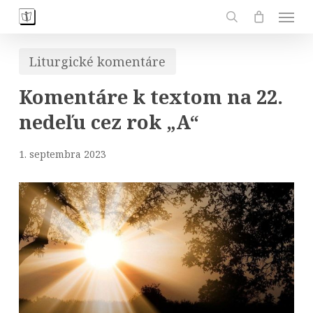
Skip
Men
to
search
main
Liturgické komentáre
content
Komentáre k textom na 22.
nedeľu cez rok „A“
1. septembra 2023