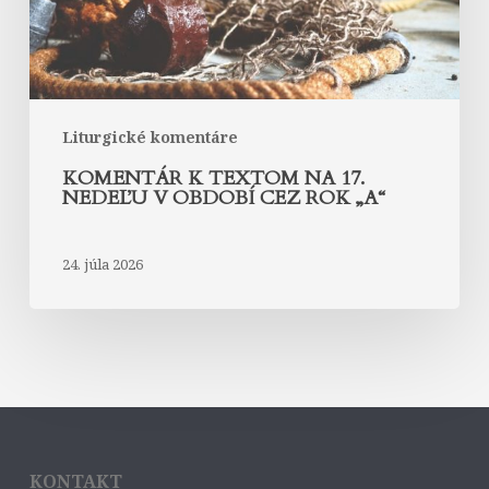
období
cez
rok
„A“
Liturgické komentáre
KOMENTÁR K TEXTOM NA 17.
NEDEĽU V OBDOBÍ CEZ ROK „A“
24. júla 2026
KONTAKT