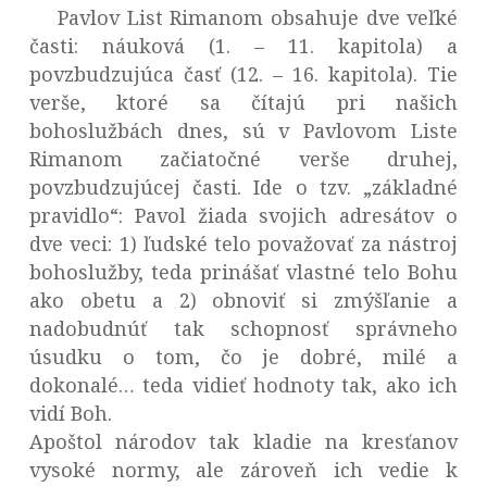
Pavlov List Rimanom obsahuje dve veľké
časti: náuková (1. – 11. kapitola) a
povzbudzujúca časť (12. – 16. kapitola). Tie
verše, ktoré sa čítajú pri našich
bohoslužbách dnes, sú v Pavlovom Liste
Rimanom začiatočné verše druhej,
povzbudzujúcej časti. Ide o tzv. „základné
pravidlo“: Pavol žiada svojich adresátov o
dve veci: 1) ľudské telo považovať za nástroj
bohoslužby, teda prinášať vlastné telo Bohu
ako obetu a 2) obnoviť si zmýšľanie a
nadobudnúť tak schopnosť správneho
úsudku o tom, čo je dobré, milé a
dokonalé… teda vidieť hodnoty tak, ako ich
vidí Boh.
Apoštol národov tak kladie na kresťanov
vysoké normy, ale zároveň ich vedie k