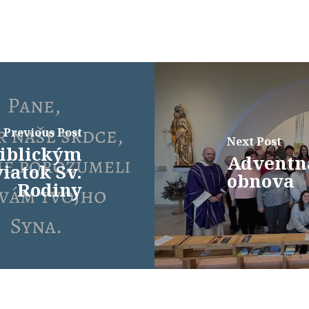
Previous Post
Next Post
iblickým
Adventn
iatok Sv.
obnova
Rodiny