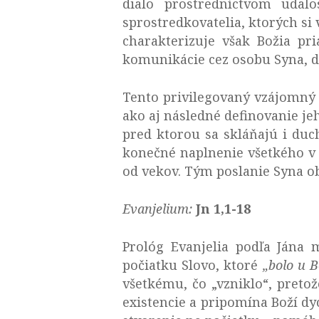
dialo prostredníctvom udalos
sprostredkovatelia, ktorých si
charakterizuje však Božia pr
komunikácie cez osobu Syna, d
Tento privilegovaný vzájomný v
ako aj následné definovanie j
pred ktorou sa skláňajú i duc
konečné naplnenie všetkého v 
od vekov. Tým poslanie Syna ob
Evanjelium:
Jn 1,1-18
Prológ Evanjelia podľa Jána
počiatku Slovo, ktoré
„bolo u 
všetkému, čo „vzniklo“, preto
existencie a pripomína Boží dy