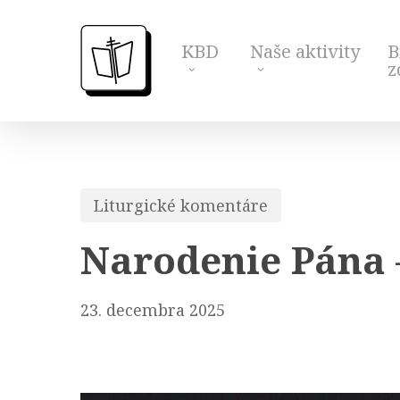
Skip
to
KBD
Naše aktivity
B
main
z
content
Liturgické komentáre
Narodenie Pána 
23. decembra 2025