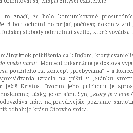
 orientovať sa, chápať zmysel existencie.
 to značí, že bolo komunikované prostredníc
šetci boli ochotní ho prijať, počúvať; dokonca ani
udskej slobody odmietnuť svetlo, ktoré vovádza 
álny krok priblíženia sa k ľuďom, ktorý evanjelis
alo medzi nami“
. Moment inkarnácie je doslova vyja
vesa použitého na koncept „prebývania“ – a konce
prevádzania Izraela na púšti v „Stánku stretn
Ježiš Kristus. Ovocím jeho príchodu je sprost
lahosklonnej lásky, je on sám, Syn,
„ktorý je
v lone 
o, odovzdáva nám najpravdivejšie poznanie samot
tiž odhaľuje krásu Otcovho srdca.