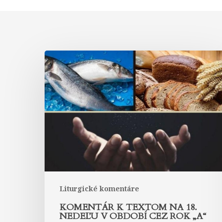
Komentár
k
textom
na
18.
nedeľu
v
období
cez
rok
„A“
Liturgické komentáre
KOMENTÁR K TEXTOM NA 18.
NEDEĽU V OBDOBÍ CEZ ROK „A“