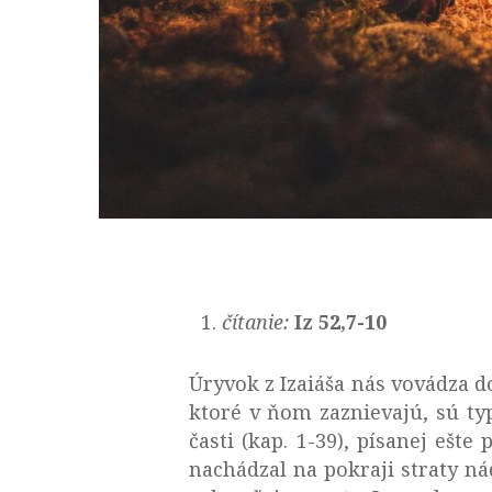
čítanie:
Iz 52,7-10
Úryvok z Izaiáša nás vovádza do
ktoré v ňom zaznievajú, sú typ
časti (kap. 1-39), písanej ešt
nachádzal na pokraji straty ná