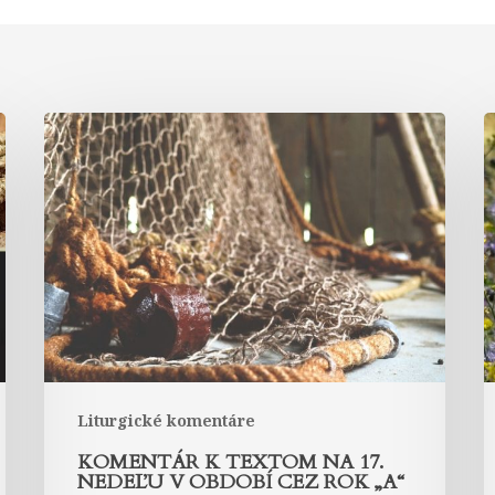
Komentár
k
textom
t
na
17.
1
nedeľu
n
v
v
období
o
cez
c
rok
r
„A“
„
Liturgické komentáre
KOMENTÁR K TEXTOM NA 17.
NEDEĽU V OBDOBÍ CEZ ROK „A“