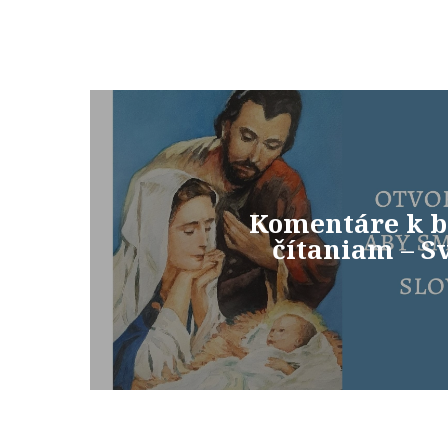
Komentáre k b
čítaniam – Sv