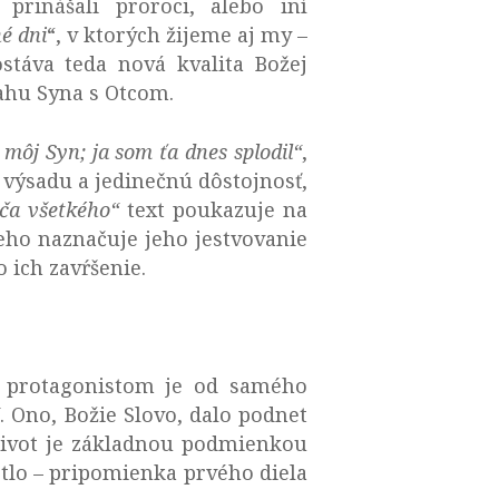
 prinášali proroci, alebo iní
né dni
“, v ktorých žijeme aj my –
stáva teda nová kvalita Božej
ahu Syna s Otcom.
i môj Syn; ja som ťa dnes splodil“
,
 výsadu a jedinečnú dôstojnosť,
iča všetkého“
text poukazuje na
eho naznačuje jeho jestvovanie
 ich zavŕšenie.
j protagonistom je od samého
“
. Ono, Božie Slovo, dalo podnet
 Život je základnou podmienkou
etlo – pripomienka prvého diela