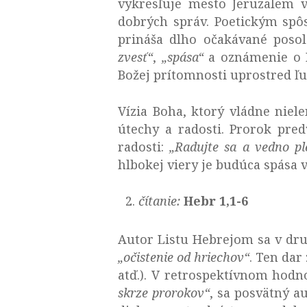
vykresľuje mesto Jeruzalem 
dobrých správ. Poetickým spôs
prináša dlho očakávané posol
zvesť“
,
„spása“
a oznámenie o B
Božej prítomnosti uprostred ľu
Vízia Boha, ktorý vládne niel
útechy a radosti. Prorok pred
radosti:
„
Radujte sa a vedno ple
hlbokej viery je budúca spása
čítanie:
Hebr 1,1-6
Autor Listu Hebrejom sa v dr
„očistenie od hriechov“
. Ten dar
atď.). V retrospektívnom hodn
skrze prorokov“
, sa posvätný a