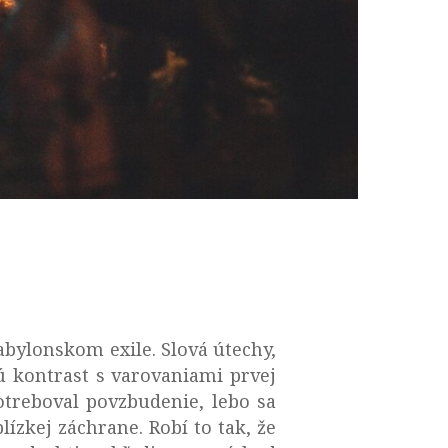
babylonskom exile. Slová útechy,
jú kontrast s varovaniami prvej
potreboval povzbudenie, lebo sa
ízkej záchrane. Robí to tak, že