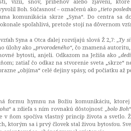
tí, vízií, snov, príbehov alebo zjavení, ktoré
 vyvolil Boh. Súčasnosť – označenú ako
„tieto posled
iama komunikácia skrze „Syna“. Do centra sa do
okonale spoľahlivá, pretože stojí na dôvernom vzť
zťah Syna a Otca ďalej rozvíjajú slová Ž 2,7:
„Ty s
eho úlohy ako
„prvorodeného“
, čo znamená autoritu,
hovné bytosti, anjeli. Odkazom na Ježiša ako
„ded
ňom; zatiaľ čo odkaz na stvorenie sveta „skrze“ n
razne „objíma“ celé dejiny spásy, od počiatku až po
 má formu hymnu na Božiu komunikáciu, ktore
Boha“
a zdieľa s ním rovnakú dôstojnosť:
„bolo Boh
že v ňom spočíva vlastný princíp života a svetlo.
ch, ktorým sa i prvý človek stal živou bytosťou. Sv