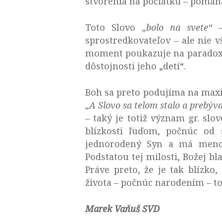
stvorenia na počiatku – pomáha
Toto Slovo
„bolo na svete“
–
sprostredkovateľov – ale nie v
moment poukazuje na paradox ľ
dôstojnosti jeho „detí“.
Boh sa preto podujíma na maxim
„A Slovo sa telom stalo a prebýv
– taký je totiž význam gr. slo
blízkosti ľuďom, počnúc od s
jednorodený Syn a má meno: 
Podstatou tej milosti, Božej b
Práve preto, že je tak blízk
života – počnúc narodením – to
Marek Vaňuš SVD