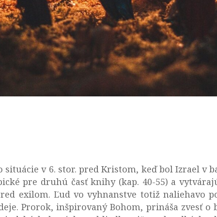
 situácie v 6. stor. pred Kristom, keď bol Izrael v 
ické pre druhú časť knihy (kap. 40-55) a vytvára
e pred exilom. Ľud vo vyhnanstve totiž naliehavo 
deje. Prorok, inšpirovaný Bohom, prináša zvesť o bl