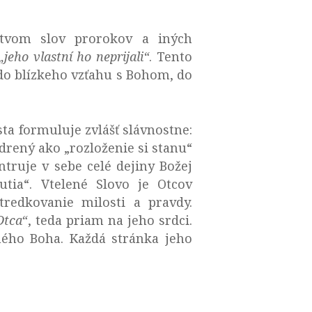
tvom slov prorokov a iných
„jeho vlastní ho neprijali“
. Tento
do blízkeho vzťahu s Bohom, do
ta formuluje zvlášť slávnostne:
drený ako „rozloženie si stanu“
ntruje v sebe celé dejiny Božej
utia“. Vtelené Slovo je Otcov
redkovanie milosti a pravdy.
Otca“
, teda priam na jeho srdci.
ného Boha. Každá stránka jeho