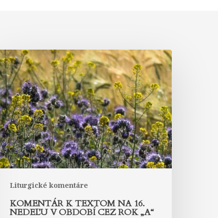
Komentár
k
extom
na
6.
edeľu
bdobí
ez
ok
A“
Liturgické komentáre
KOMENTÁR K TEXTOM NA 16.
NEDEĽU V OBDOBÍ CEZ ROK „A“