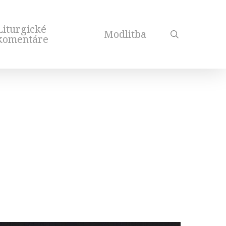
Liturgické
Modlitba
search
komentáre