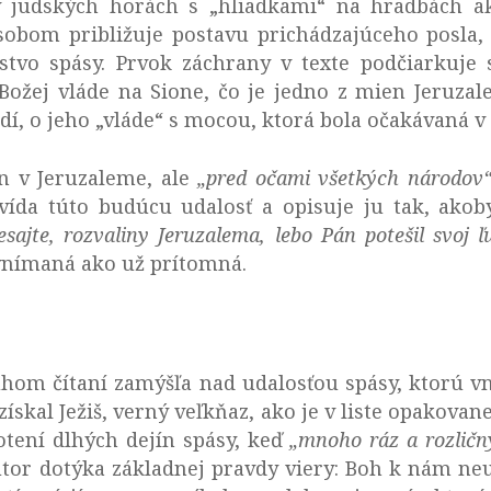
v judských horách s „hliadkami“ na hradbách ak
obom približuje postavu prichádzajúceho posla, 
stvo spásy. Prvok záchrany v texte podčiarkuje
ožej vláde na Sione, čo je jedno z mien Jeruzal
dí, o jeho „vláde“ s mocou, ktorá bola očakávaná v
en v Jeruzaleme, ale
„pred očami všetkých národov
vída túto budúcu udalosť a opisuje ju tak, akob
sajte, rozvaliny Jeruzalema, lebo Pán potešil svoj ľ
 vnímaná ako už prítomná.
uhom čítaní zamýšľa nad udalosťou spásy, ktorú v
 získal Ježiš, verný veľkňaz, ako je v liste opakovane
otení dlhých dejín spásy, keď
„
mnoho ráz a rozlič
utor dotýka základnej pravdy viery: Boh k nám neu