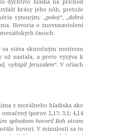
o dychtivo hľadia na príchod
zvlášť krásy jeho nôh, pretože
 séria synoným:
„pokoj“
,
„dobrá
ema. Hovoria o znovunastolení
 mesiášskych časoch.
“
sa stáva skutočným motívom
y už nastala, a preto vyzýva k
ud, vykúpil Jeruzalem“
. V očiach
níma z morálneho hľadiska ako
 označený (porov. 2,17; 3,1; 4,14
ným spôsobom hovoril Boh otcom
stále hovorí. V minulosti sa to