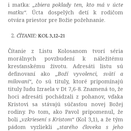
i matka:
„zbiera poklady ten, kto má v úcte
matku“
. Úcta dospelých detí k rodičom
otvára priestor pre Božie požehnanie.
ČÍTANIE:
KOL 3,12-21
Čítanie z Listu Kolosanom tvorí séria
morálnych povzbudení k náležitému
kresťanskému životu. Adresáti listu sú
definovaní ako
„Boží vyvolenci, svätí a
milovaní“
, čo sú tituly, ktoré pripomínajú
tituly ľudu Izraela v Dt 7,6-8. Znamená to, že
hoci adresáti pochádzali z pohanov, vďaka
Kristovi sa stávajú súčasťou novej Božej
rodiny. Po tom, ako Pavol pripomenul, že
boli
„vzkriesení s Kristom“
(Kol 3,1), a že tým
pádom vyzliekli
„starého človeka s jeho