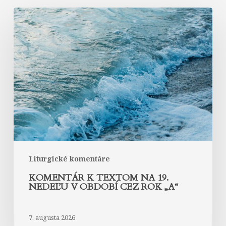
Komentár
k
textom
na
19.
nedeľu
v
období
cez
rok
„A“
Liturgické komentáre
KOMENTÁR K TEXTOM NA 19.
NEDEĽU V OBDOBÍ CEZ ROK „A“
7. augusta 2026