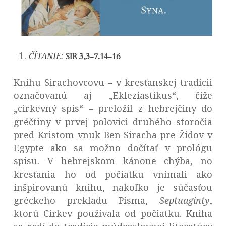
ČÍTANIE:
SIR 3,3-7.14-16
Knihu Sirachovcovu – v kresťanskej tradícii
označovanú aj „Ekleziastikus“, čiže
„cirkevný spis“ – preložil z hebrejčiny do
gréčtiny v prvej polovici druhého storočia
pred Kristom vnuk Ben Siracha pre Židov v
Egypte ako sa možno dočítať v prológu
spisu. V hebrejskom kánone chýba, no
kresťania ho od počiatku vnímali ako
inšpirovanú knihu, nakoľko je súčasťou
gréckeho prekladu Písma,
Septuaginty
,
ktorú Cirkev používala od počiatku. Kniha