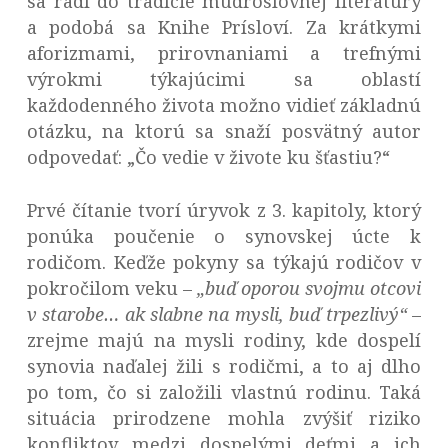
sa radí do tradície múdroslovnej literatúry
a podobá sa Knihe Prísloví. Za krátkymi
aforizmami, prirovnaniami a trefnými
výrokmi týkajúcimi sa oblastí
každodenného života možno vidieť základnú
otázku, na ktorú sa snaží posvätný autor
odpovedať: „Čo vedie v živote ku šťastiu?“
Prvé čítanie tvorí úryvok z 3. kapitoly, ktorý
ponúka poučenie o synovskej úcte k
rodičom. Keďže pokyny sa týkajú rodičov v
pokročilom veku –
„buď oporou svojmu otcovi
v starobe…
ak slabne na mysli, buď trpezlivý“
–
zrejme majú na mysli rodiny, kde dospelí
synovia naďalej žili s rodičmi, a to aj dlho
po tom, čo si založili vlastnú rodinu. Taká
situácia prirodzene mohla zvýšiť riziko
konfliktov medzi dospelými deťmi a ich