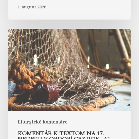
1. augusta 2026
Komentár
k
textom
na
17.
nedeľu
v
období
cez
rok
„A“
Liturgické komentáre
KOMENTÁR K TEXTOM NA 17.