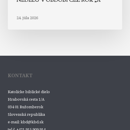
NEDEĽU V OBDOBÍ CEZ ROK „A“
24. júla 2026
KONTAKT
Katolícke biblické dielo
Hrabovská cesta 1/A
034 01 Ružomberok
Slovenská republika
e-mail: kbd@kbd.sk
tel.č. +421 915 909 914