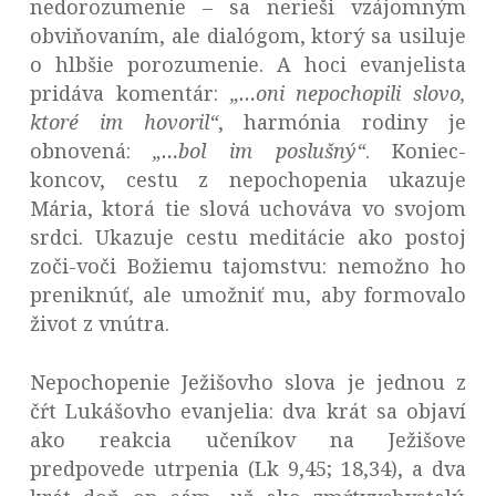
nedorozumenie – sa nerieši vzájomným
obviňovaním, ale dialógom, ktorý sa usiluje
o hlbšie porozumenie. A hoci evanjelista
pridáva komentár:
„…oni nepochopili slovo,
ktoré im hovoril“
, harmónia rodiny je
obnovená:
„…bol im poslušný“
. Koniec-
koncov, cestu z nepochopenia ukazuje
Mária, ktorá tie slová uchováva vo svojom
srdci. Ukazuje cestu meditácie ako postoj
zoči-voči Božiemu tajomstvu: nemožno ho
preniknúť, ale umožniť mu, aby formovalo
život z vnútra.
Nepochopenie Ježišovho slova je jednou z
čŕt Lukášovho evanjelia: dva krát sa objaví
ako reakcia učeníkov na Ježišove
predpovede utrpenia (Lk 9,45; 18,34), a dva