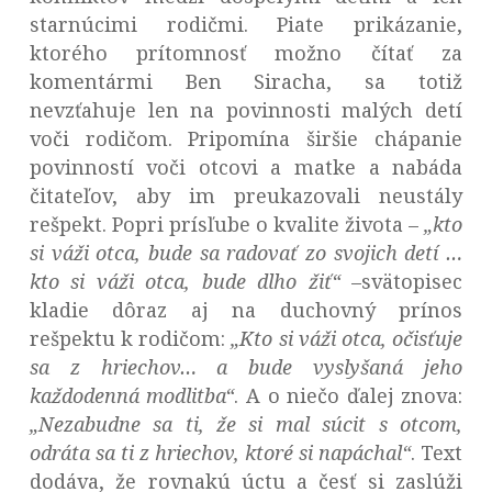
starnúcimi rodičmi. Piate prikázanie,
ktorého prítomnosť možno čítať za
komentármi Ben Siracha, sa totiž
nevzťahuje len na povinnosti malých detí
voči rodičom. Pripomína širšie chápanie
povinností voči otcovi a matke a nabáda
čitateľov, aby im preukazovali neustály
rešpekt. Popri prísľube o kvalite života –
„
kto
si váži otca, bude sa radovať zo svojich detí …
kto si váži otca, bude dlho žiť“
–svätopisec
kladie dôraz aj na duchovný prínos
rešpektu k rodičom:
„
Kto si váži otca, očisťuje
sa z hriechov… a bude vyslyšaná jeho
každodenná modlitba“
. A o niečo ďalej znova:
„
Nezabudne sa ti, že si mal súcit s otcom,
odráta sa ti z hriechov, ktoré si napáchal“
. Text
dodáva, že rovnakú úctu a česť si zaslúži