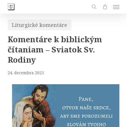
Skip
Men
to
search
main
Liturgické komentáre
content
Komentáre k biblickým
čítaniam – Sviatok Sv.
Rodiny
24. decembra 2025