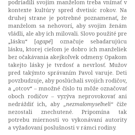
podriadili svojim manželom treba vnímať v
kontexte kultúry spred dvetisíc rokov. Na
druhej strane je potrebné poznamenať, že
manželom sa nehovorí, aby svojim ženám
vládli, ale aby ich milovali. Slovo použité pre
„lásku“ [
agapé
] označuje sebadarujúcu
lásku, ktorej cieľom je dobro ich manželiek
bez očakávania akejkoľvek odmeny. Opakom
takejto lásky je tvrdosť a nevrlosť. Mužov
pred takýmto správaním Pavol varuje. Deti
povzbudzuje, aby poslúchali svojich rodičov,
a „otcov“ – množné číslo tu môže označovať
oboch rodičov – vyzýva neprovokovať ani
nedráždiť ich, aby
„nezmalomyseľneli“
čiže
nezostali znechutené. Pripomína tak
potrebu miernosti vo vykonávaní autority
a vyžadovaní poslušnosti v rámci rodiny.