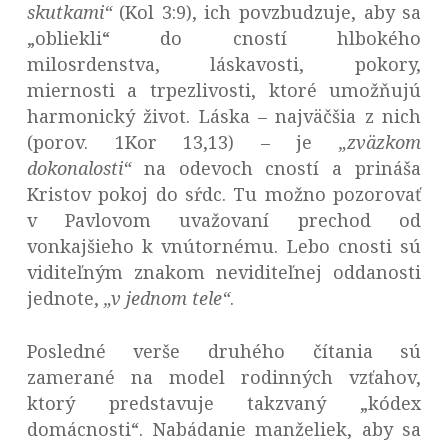
skutkami“
(Kol 3:9), ich povzbudzuje, aby sa
„obliekli“ do cností hlbokého
milosrdenstva, láskavosti, pokory,
miernosti a trpezlivosti, ktoré umožňujú
harmonický život. Láska – najväčšia z nich
(porov. 1Kor 13,13) – je
„zväzkom
dokonalosti“
na odevoch cností a prináša
Kristov pokoj do sŕdc. Tu možno pozorovať
v Pavlovom uvažovaní prechod od
vonkajšieho k vnútornému. Lebo cnosti sú
viditeľným znakom neviditeľnej oddanosti
jednote,
„v jednom tele“
.
Posledné verše druhého čítania sú
zamerané na model rodinných vzťahov,
ktorý predstavuje takzvaný „kódex
domácnosti“. Nabádanie manželiek, aby sa