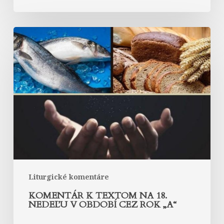
Komentár
k
textom
na
18.
nedeľu
v
období
cez
rok
„A“
Liturgické komentáre
KOMENTÁR K TEXTOM NA 18.
NEDEĽU V OBDOBÍ CEZ ROK „A“