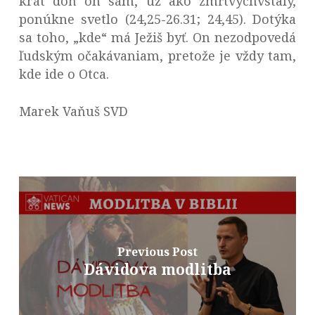
krát doň on sám, už ako zmŕtvychvstalý,
ponúkne svetlo (24,25-26.31; 24,45). Dotýka
sa toho, „kde“ má Ježiš byť. On nezodpovedá
ľudským očakávaniam, pretože je vždy tam,
kde ide o Otca.
Marek Vaňuš SVD
Previous Post
Dávidova modlitba