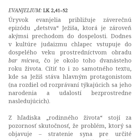
EVANJELIUM:
LK 2,41-52
Úryvok evanjelia približuje záverečnú
epizódu „detstva“ Ježiša, ktorá je zároveň
akýmsi prechodom do dospelosti. Dodnes
v kultúre judaizmu chlapec vstupuje do
dospelého veku prostredníctvom obradu
bar micwa
, čo je okolo toho dvanásteho
roku života. Cítiť to i zo samotného textu,
kde sa Ježiš stáva hlavným protagonistom
(na rozdiel od rozprávaní týkajúcich sa jeho
narodenia a udalostí bezprostredne
nasledujúcich).
Z hľadiska „rodinného života“ stojí za
pozornosť skutočnosť, že problém, ktorý sa
objavuje – stratenie syna pre určité