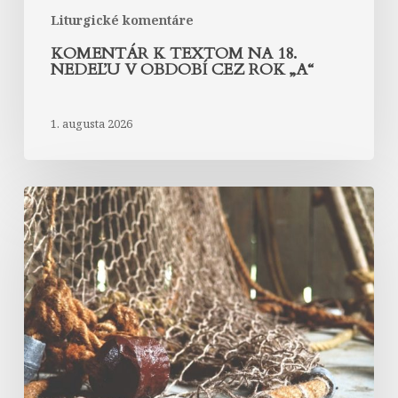
Liturgické komentáre
KOMENTÁR K TEXTOM NA 18.
NEDEĽU V OBDOBÍ CEZ ROK „A“
1. augusta 2026
Komentár
k
textom
na
17.
nedeľu
v
období
cez