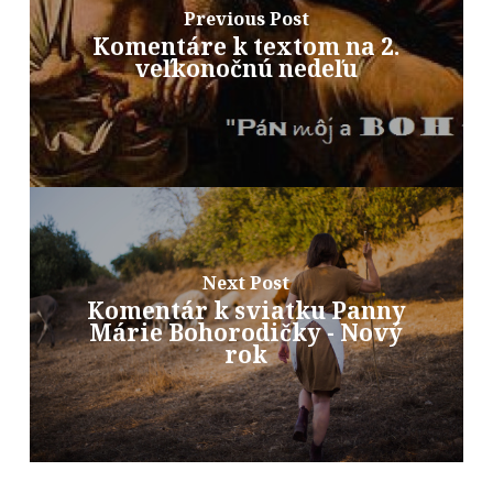
Previous Post
Komentáre k textom na 2.
veľkonočnú nedeľu
Next Post
Komentár k sviatku Panny
Márie Bohorodičky - Nový
rok