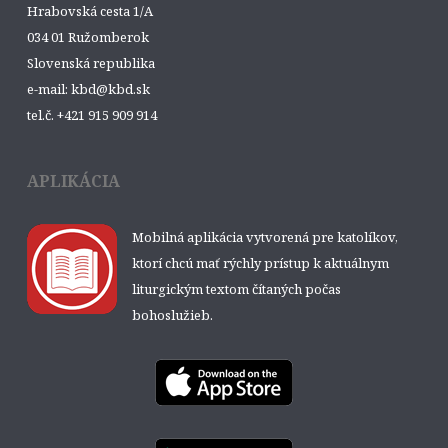
Hrabovská cesta 1/A
034 01 Ružomberok
Slovenská republika
e-mail: kbd@kbd.sk
tel.č. +421 915 909 914
APLIKÁCIA
Mobilná aplikácia vytvorená pre katolíkov,
ktorí chcú mať rýchly prístup k aktuálnym
liturgickým textom čítaných počas
bohoslužieb.