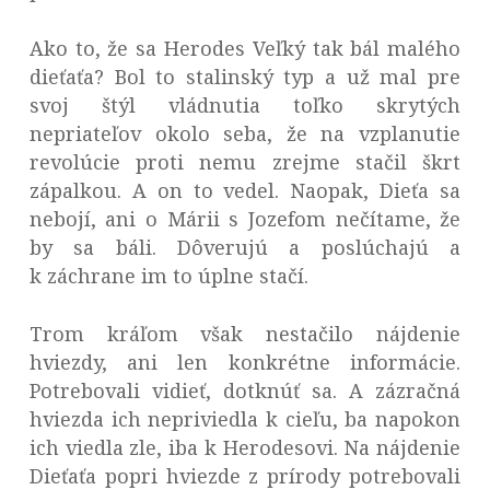
Ako to, že sa Herodes Veľký tak bál malého
dieťaťa? Bol to stalinský typ a už mal pre
svoj štýl vládnutia toľko skrytých
nepriateľov okolo seba, že na vzplanutie
revolúcie proti nemu zrejme stačil škrt
zápalkou. A on to vedel. Naopak, Dieťa sa
nebojí, ani o Márii s Jozefom nečítame, že
by sa báli. Dôverujú a poslúchajú a
k záchrane im to úplne stačí.
Trom kráľom však nestačilo nájdenie
hviezdy, ani len konkrétne informácie.
Potrebovali vidieť, dotknúť sa. A zázračná
hviezda ich nepriviedla k cieľu, ba napokon
ich viedla zle, iba k Herodesovi. Na nájdenie
Dieťaťa popri hviezde z prírody potrebovali