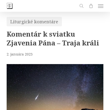
Skip
Men
to
search
main
Liturgické komentáre
content
Komentár k sviatku
Zjavenia Pána – Traja králi
2. januára 2023