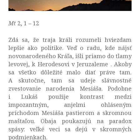
Mt
2, 1 – 12
Zdá sa, že traja králi rozumeli hviezdam
lepšie ako politike. Veď o radu, kde nájsť
novonarodeného Kráľa, išli priamo do tlamy
levovej, k Herodesovi v Jeruzaleme . Akoby
sa všetko dôležité malo diať práve tam.
A skutočne, tam sa udeje slávnostné
zvestovanie narodenia Mesiáša. Podobne
i Lukáš použije kontrast medzi
impozantným, anjelmi ohláseným
príchodom Mesiáša pastierom a skromnou
maštaľou. Obaja poukazujú na paradox
spásy: veľké veci sa dejú v skromných
podmienkach.