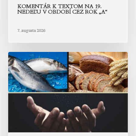
KOMENTÁR K TEXTOM NA 19.
NEDEĽU V OBDOBÍ CEZ ROK „A“
7. augusta 2026
Komentár
k
textom
na
18.
nedeľu
v
období
cez
rok
„A“