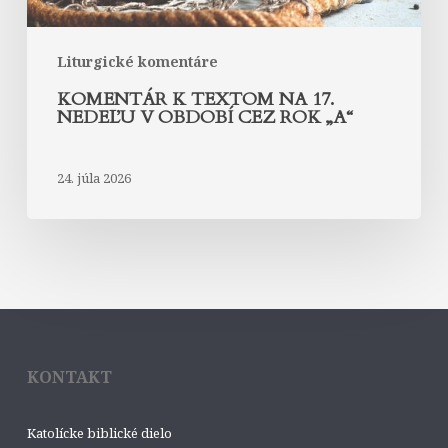
rok
„A“
Liturgické komentáre
KOMENTÁR K TEXTOM NA 17.
NEDEĽU V OBDOBÍ CEZ ROK „A“
24. júla 2026
KONTAKT
Katolícke biblické dielo