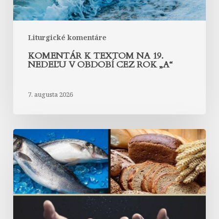
rok
„A“
Liturgické komentáre
KOMENTÁR K TEXTOM NA 19.
NEDEĽU V OBDOBÍ CEZ ROK „A“
7. augusta 2026
Komentár
k
textom
na
18.
nedeľu
v