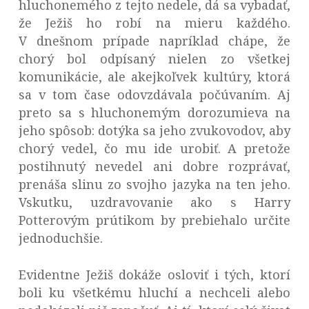
hluchonemého z tejto nedele, dá sa vybadať,
že Ježiš ho robí na mieru každého.
V dnešnom prípade napríklad chápe, že
chorý bol odpísaný nielen zo všetkej
komunikácie, ale akejkoľvek kultúry, ktorá
sa v tom čase odovzdávala počúvaním. Aj
preto sa s hluchonemým dorozumieva na
jeho spôsob: dotýka sa jeho zvukovodov, aby
chorý vedel, čo mu ide urobiť. A pretože
postihnutý nevedel ani dobre rozprávať,
prenáša slinu zo svojho jazyka na ten jeho.
Vskutku, uzdravovanie ako s Harry
Potterovým prútikom by prebiehalo určite
jednoduchšie.
Evidentne Ježiš dokáže osloviť i tých, ktorí
boli ku všetkému hluchí a nechceli alebo