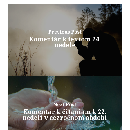
Previous Post
Komentár k textom 24.
nedele
Next Post
Komentár k čítaniam k 22.
nedeli v cezročnom období