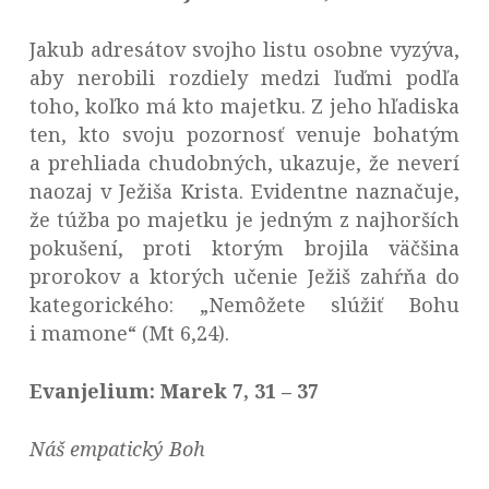
Jakub adresátov svojho listu osobne vyzýva,
aby nerobili rozdiely medzi ľuďmi podľa
toho, koľko má kto majetku. Z jeho hľadiska
ten, kto svoju pozornosť venuje bohatým
a prehliada chudobných, ukazuje, že neverí
naozaj v Ježiša Krista. Evidentne naznačuje,
že túžba po majetku je jedným z najhorších
pokušení, proti ktorým brojila väčšina
prorokov a ktorých učenie Ježiš zahŕňa do
kategorického: „Nemôžete slúžiť Bohu
i mamone“ (Mt 6,24).
Evanjelium: Marek 7, 31 – 37
Náš empatický Boh