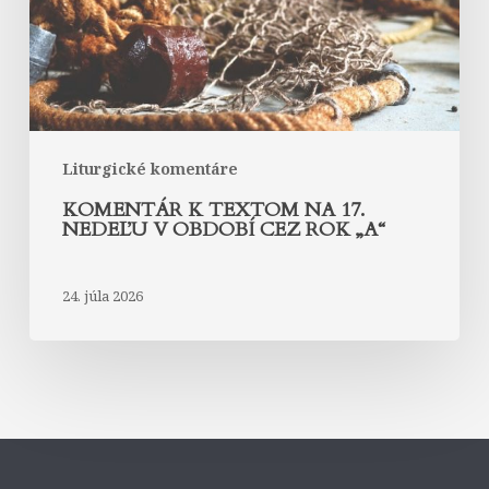
v
období
cez
rok
„A“
Liturgické komentáre
KOMENTÁR K TEXTOM NA 17.
NEDEĽU V OBDOBÍ CEZ ROK „A“
24. júla 2026