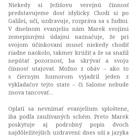
Niekedy si Ježišovu verejnú činnosť
predstavujeme dosť idylicky. Chodí si po
Galilei, učí, uzdravuje, rozpráva sa s ľuďmi.
V dnešnom evanjeliu nám Marek svojimi
zemepisnými údajmi naznačuje, že pri
svojom účinkovaní musel niekedy chodiť
riadne naokolo, takmer krúžiť a že sa snažil
nepútať pozornosť, ba skrývať a svoju
činnosť utajovať. Možno z obáv – ako to
s čiernym humorom vyjadril jeden z
vykladačov tejto state – či Salome nebude
znova tancovať…
Oplatí sa nevnímať evanjelium sploštene,
iba podľa zaužívaných schém. Preto Marek
poskytuje aj podrobný popis dvoch
najdôležitejších uzdravení: dnes uší a jazyka