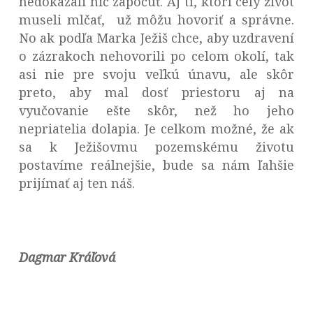
nedokázali nič započuť. Aj tí, ktorí celý život
museli mlčať, už môžu hovoriť a správne.
No ak podľa Marka Ježiš chce, aby uzdravení
o zázrakoch nehovorili po celom okolí, tak
asi nie pre svoju veľkú únavu, ale skôr
preto, aby mal dosť priestoru aj na
vyučovanie ešte skôr, než ho jeho
nepriatelia dolapia. Je celkom možné, že ak
sa k Ježišovmu pozemskému životu
postavíme reálnejšie, bude sa nám ľahšie
prijímať aj ten náš.
Dagmar Kráľová