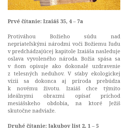
Prvé čítanie: Izaiáš 35, 4 – 7a
Protiváhou Božieho súdu nad
nepriateľskými národmi voči Božiemu ľudu
v predchádzajúcej kapitole Izaiáša nasleduje
oslava vyvoleného národa. Božia spása sa
v ňom opisuje ako dokonalé uzdravenie
z telesných neduhov. V sťaby ekologickej
vízii sa dokonca aj príroda prebúdza
k novému životu. Izaiáš chce týmito
ideálnymi obrazmi opísať príchod
mesiášskeho obdobia, na ktoré Ježiš
skutočne nadviaže.
Druhé čítanie: Jakubov list 2, 1 – 5