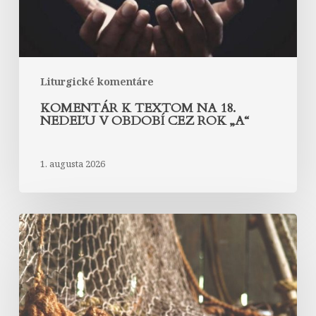
období
cez
rok
„A“
Liturgické komentáre
KOMENTÁR K TEXTOM NA 18.
NEDEĽU V OBDOBÍ CEZ ROK „A“
1. augusta 2026
Komentár
k
textom
na
17.
nedeľu