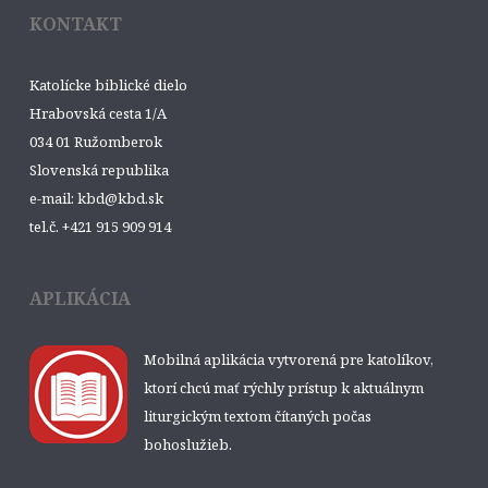
KONTAKT
Katolícke biblické dielo
Hrabovská cesta 1/A
034 01 Ružomberok
Slovenská republika
e-mail: kbd@kbd.sk
tel.č. +421 915 909 914
APLIKÁCIA
Mobilná aplikácia vytvorená pre katolíkov,
ktorí chcú mať rýchly prístup k aktuálnym
liturgickým textom čítaných počas
bohoslužieb.