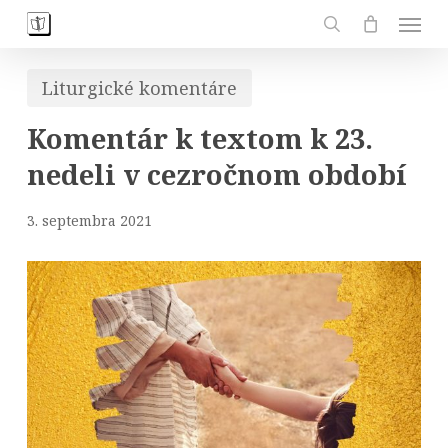
Skip
Men
to
search
main
Liturgické komentáre
content
Komentár k textom k 23.
nedeli v cezročnom období
3. septembra 2021