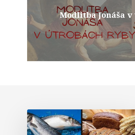
Modlitba Jonáša v
Komentár
k
textom