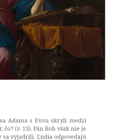
ď sa Adama s Evou skryli medzi
; čo? (v. 13). Pán Boh však nie je
y sa vyjadrili. Ľudia odpovedajú