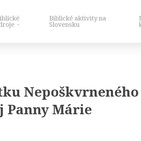
iblické
Biblické aktivity na
droje
Slovensku
tku Nepoškvrneného 
j Panny Márie