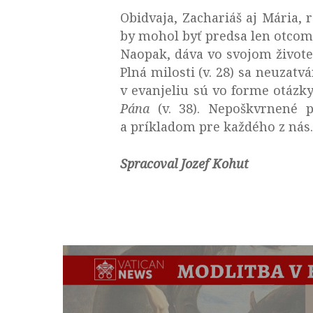
Obidvaja, Zachariáš aj Mária, 
by mohol byť predsa len otco
Naopak, dáva vo svojom živote
Plná milosti (v. 28) sa neuzatv
v evanjeliu sú vo forme otázky
Pána
(v. 38). Nepoškvrnené p
a príkladom pre každého z nás.
Spracoval Jozef Kohut