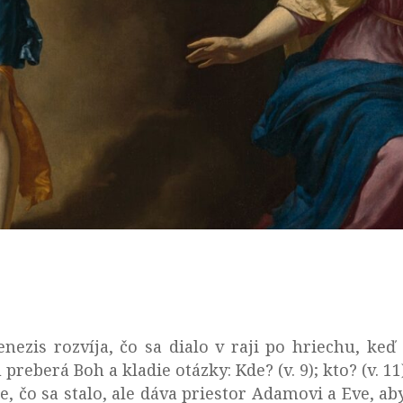
ezis rozvíja, čo sa dialo v raji po hriechu, ke
 preberá Boh a kladie otázky: Kde? (v. 9); kto? (v. 11)
e, čo sa stalo, ale dáva priestor Adamovi a Eve, ab