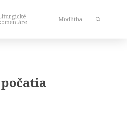
Liturgické
Modlitba
search
komentáre
počatia