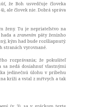
úť, že Boh usvedčuje človeka
14), ale človek nie. Dobrá správa
ženy. Tu je nepriateľstvo na
 hada a
zranením
päty ženinho
ený, kým had bude rozšliapnutý.
och stranách vyrovnané.
ého rozprávania; že pokušiteľ
om sa nedá dosiahnuť vlastnými
tka jedinečnú úlohu v príbehu
na kríži a vstal z mŕtvych a tak
ebený
(v. 3), sa v gréckom texte