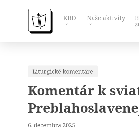
Skip
to
KBD
Naše aktivity
B
main
z
content
Liturgické komentáre
Komentár k svia
Preblahoslavene
6. decembra 2025