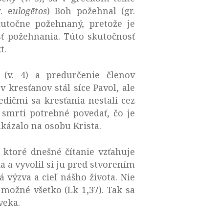
. e
ulogētos
) Boh požehnal (gr.
kutočne požehnaný, pretože je
ť požehnania. Túto skutočnosť
t.
v. 4) a predurčenie členov
 kresťanov stál síce Pavol, ale
dičmi sa kresťania nestali cez
j smrti potrebné povedať, čo je
kázalo na osobu Krista.
 ktoré dnešné čítanie vzťahuje
 a vyvolil si ju pred stvorením
 výzva a cieľ nášho života. Nie
možné všetko (Lk 1,37). Tak sa
veka.