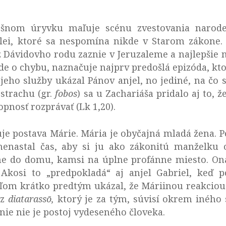
šnom úryvku maľuje scénu zvestovania narode
ei, ktoré sa nespomína nikde v Starom zákone. 
 Dávidovho rodu zaznie v Jeruzaleme a najlepšie
ejde o chybu, naznačuje najprv predošlá epizóda, k
jeho služby ukázal Pánov anjel, no jediné, na čo 
 strachu (gr.
fobos
) sa u Zachariáša pridalo aj to, 
hopnosť rozprávať (Lk 1,20).
je postava Márie. Mária je obyčajná mladá žena. Po
nenastal čas, aby si ju ako zákonitú manželku 
ne do domu, kamsi na úplne profánne miesto. Ona
. Akosi to „predpokladá“ aj anjel Gabriel, keď 
eľom krátko predtým ukázal, že Máriinou reakciou
az
diatarassō,
ktorý je za tým, súvisí okrem iného
anie nie je postoj vydeseného človeka.