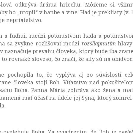
slová odkrýva dráma hriechu. Môžeme si všimn
aby ho „utopil“ v hanbe a vine. Had je prekliaty (v. 
je nepriateľstvo.
m a ľuďmi; medzi potomstvom hada a potomstvom 
ma sa zvykne rozlišovať medzi
rozšliapnutím
hlavy
v naznačuje prevahu človeka, ktorý bude iba zran
e to rovnaké sloveso, čo značí, že sily sú na obidv
ne pochopila to, čo vyplýva aj zo súvislostí cel
trane človeka stojí Boh. Víťazstvo nad pokušiteľ
ásahu Boha. Panna Mária zohráva ako žena a ma
znamená mať účasť na údele jej Syna, ktorý zomrel 
da.
 zvelebuje Boha. Za vyjadrením, že Boh je
zvel