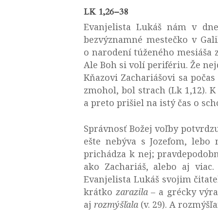
LK 1,26–38
Evanjelista Lukáš nám v dne
bezvýznamné mestečko v Galil
o narodení túženého mesiáša z
Ale Boh si volí perifériu. Že n
Kňazovi Zachariášovi sa počas 
zmohol, bol strach (Lk 1,12). K
a preto prišiel na istý čas o sc
Správnosť Božej voľby potvrdzu
ešte nebýva s Jozefom, lebo 
prichádza k nej; pravdepodob
ako Zachariáš, alebo aj viac
Evanjelista Lukáš svojim čitat
krátko
zarazila
– a grécky výr
aj
rozmýšľala
(v. 29). A rozmýšľ