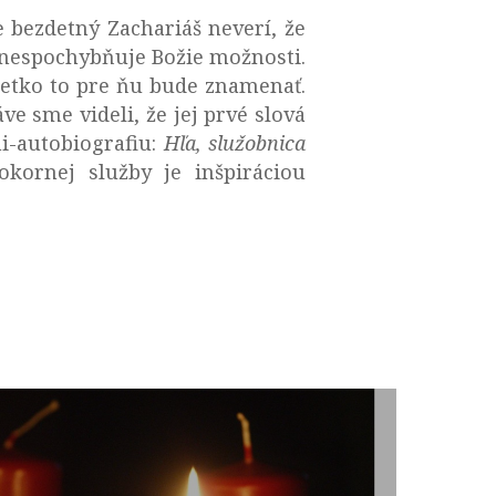
e bezdetný Zachariáš neverí, že
) nespochybňuje Božie možnosti.
šetko to pre ňu bude znamenať.
ve sme videli, že jej prvé slová
ni-autobiografiu:
Hľa, služobnica
okornej služby je inšpiráciou