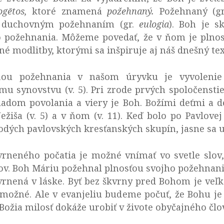
ogētos,
ktoré znamená
požehnaný.
Požehnaný (gr
m duchovným požehnaním (gr.
eulogia
). Boh je s
požehnania. Môžeme povedať, že v ňom je plnos
é modlitby, ktorými sa inšpiruje aj náš dnešný tex
ou požehnania v našom úryvku je vyvolenie (
 synovstvu (v. 5). Pri zrode prvých spoločenstiev
ladom povolania a viery je Boh. Božími deťmi a de
 Ježiša (v. 5) a v ňom (v. 11). Keď bolo po Pavlove
ých pavlovských kresťanských skupín, jasne sa u
rneného počatia je možné vnímať vo svetle slov,
v. Boh Máriu požehnal plnosťou svojho požehnania
vrnená v láske. Byť bez škvrny pred Bohom je veľká
emožné. Ale v evanjeliu budeme počuť, že Bohu je 
ožia milosť dokáže urobiť v živote obyčajného člo