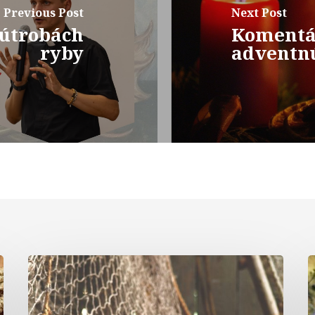
Previous Post
Next Post
 útrobách
Komentár
ryby
adventnú
Komentár
k
textom
t