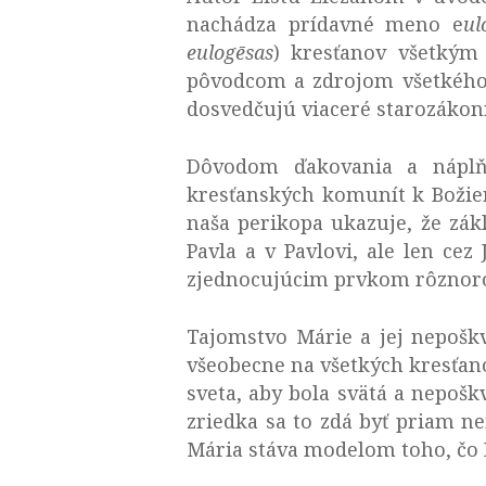
nachádza prídavné meno e
ul
eulogēsas
) kresťanov všetký
pôvodcom a zdrojom všetkého 
dosvedčujú viaceré starozákonn
Dôvodom ďakovania a náplň
kresťanských komunít k Božiemu
naša perikopa ukazuje, že zák
Pavla a v Pavlovi, ale len cez
zjednocujúcim prvkom rôznorod
Tajomstvo Márie a jej nepoškv
všeobecne na všetkých kresťano
sveta, aby bola svätá a nepošk
zriedka sa to zdá byť priam n
Mária stáva modelom toho, čo B