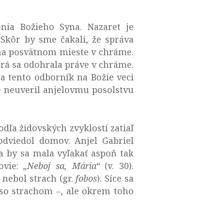
nia Božieho Syna. Nazaret je
Skôr by sme čakali, že správa
 na posvätnom mieste v chráme.
torá sa odohrala práve v chráme.
sa tento odborník na Božie veci
že neuveril anjelovmu posolstvu
dľa židovských zvyklostí zatiaľ
odviedol domov. Anjel Gabriel
 by sa mala vyľakať aspoň tak
povie:
„Neboj sa, Mária“
(v. 30).
 nebol strach (gr.
fobos
). Síce sa
 so strachom –, ale okrem toho