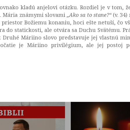
rovnako kladú anjelovi otázku. Rozdiel je v tom, ž
m. Mária známymi slovami
„Ako sa to stane?“
(v. 34
 priestor Božiemu konaniu, hoci ešte netuší, čo v
ára do statickosti, ale otvára sa Duchu Svätému. Prá
. Druhé Máriino slovo predstavuje jej vlastnú mi
očatie je Máriino privilégium, ale jej postoj p