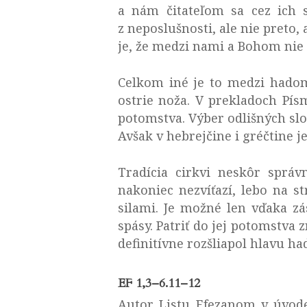
a nám čitateľom sa cez ich 
z neposlušnosti, ale nie preto, 
je, že medzi nami a Bohom nie 
Celkom iné je to medzi hado
ostrie noža. V prekladoch Pís
potomstva. Výber odlišných slo
Avšak v hebrejčine i gréčtine j
Tradícia cirkvi neskôr správ
nakoniec nezvíťazí, lebo na s
silami. Je možné len vďaka z
spásy. Patriť do jej potomstva 
definitívne rozšliapol hlavu ha
EF 1,3–6.11–12
Autor Listu Efezanom v úvode