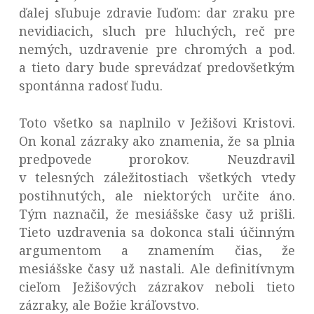
ďalej sľubuje zdravie ľuďom: dar zraku pre
nevidiacich, sluch pre hluchých, reč pre
nemých, uzdravenie pre chromých a pod.
a tieto dary bude sprevádzať predovšetkým
spontánna radosť ľudu.
Toto všetko sa naplnilo v Ježišovi Kristovi.
On konal zázraky ako znamenia, že sa plnia
predpovede prorokov. Neuzdravil
v telesných záležitostiach všetkých vtedy
postihnutých, ale niektorých určite áno.
Tým naznačil, že mesiášske časy už prišli.
Tieto uzdravenia sa dokonca stali účinným
argumentom a znamením čias, že
mesiášske časy už nastali. Ale definitívnym
cieľom Ježišových zázrakov neboli tieto
zázraky, ale Božie kráľovstvo.