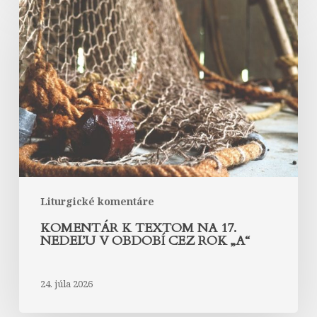
k
textom
na
17.
nedeľu
v
období
cez
rok
„A“
Liturgické komentáre
KOMENTÁR K TEXTOM NA 17.
NEDEĽU V OBDOBÍ CEZ ROK „A“
24. júla 2026