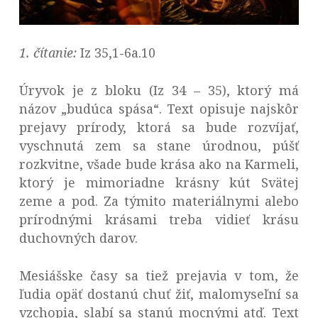
1. čítanie:
Iz 35,1-6a.10
Úryvok je z bloku (Iz 34 – 35), ktorý má
názov „budúca spása“. Text opisuje najskôr
prejavy prírody, ktorá sa bude rozvíjať,
vyschnutá zem sa stane úrodnou, púšť
rozkvitne, všade bude krása ako na Karmeli,
ktorý je mimoriadne krásny kút Svätej
zeme a pod. Za týmito materiálnymi alebo
prírodnými krásami treba vidieť krásu
duchovných darov.
Mesiášske časy sa tiež prejavia v tom, že
ľudia opäť dostanú chuť žiť, malomyseľní sa
vzchopia, slabí sa stanú mocnými atď. Text