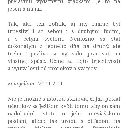
prejavujú výdatnými zrážkami. Je to na
jeseň a na jar.
Tak, ako ten roľník, aj my máme byť
trpezliví i so sebou i s druhými ľuďmi,
i s celým svetom. Nemožno sa stať
dokonalým z jedného dňa na druhý, ale
treba trpezlivo a vytrvalo pracovať na
vlastnej spáse. Učme sa tejto trpezlivosti
a vytrvalosti od prorokov a svätcov.
Evanjelium:
Mt 11,2-11
Nie je možné s istotou stanoviť, či Ján poslal
učeníkov za Ježišom kvôli tomu, aby on sám
nadobudol istotu o jeho mesiášskom
poslaní, alebo tak urobil s ohľadom na