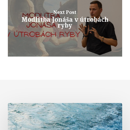
Next Post
Modlitba Jonáša v útrobách
ryby
Komentár
k
textom
na