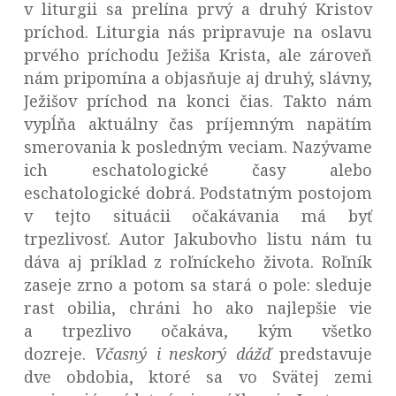
v liturgii sa prelína prvý a druhý Kristov
príchod. Liturgia nás pripravuje na oslavu
prvého príchodu Ježiša Krista, ale zároveň
nám pripomína a objasňuje aj druhý, slávny,
Ježišov príchod na konci čias. Takto nám
vypĺňa aktuálny čas príjemným napätím
smerovania k posledným veciam. Nazývame
ich eschatologické časy alebo
eschatologické dobrá. Podstatným postojom
v tejto situácii očakávania má byť
trpezlivosť. Autor Jakubovho listu nám tu
dáva aj príklad z roľníckeho života. Roľník
zaseje zrno a potom sa stará o pole: sleduje
rast obilia, chráni ho ako najlepšie vie
a trpezlivo očakáva, kým všetko
dozreje.
Včasný i neskorý dážď
predstavuje
dve obdobia, ktoré sa vo Svätej zemi