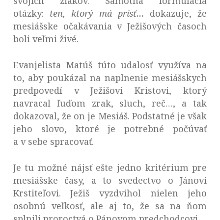
svojich žiakov. Samotná formulácia
otázky:
ten, ktorý má prísť…
dokazuje, že
mesiášske očakávania v Ježišových časoch
boli veľmi živé.
Evanjelista Matúš túto udalosť využíva na
to, aby poukázal na naplnenie mesiášskych
predpovedí v Ježišovi Kristovi, ktorý
navracal ľuďom zrak, sluch, reč…, a tak
dokazoval, že on je Mesiáš. Podstatné je však
jeho slovo, ktoré je potrebné počúvať
a v sebe spracovať.
Je tu možné nájsť ešte jedno kritérium pre
mesiášske časy, a to svedectvo o Jánovi
Krstiteľovi. Ježiš vyzdvihol nielen jeho
osobnú veľkosť, ale aj to, že sa na ňom
splnili proroctvá o Pánovom predchodcovi.