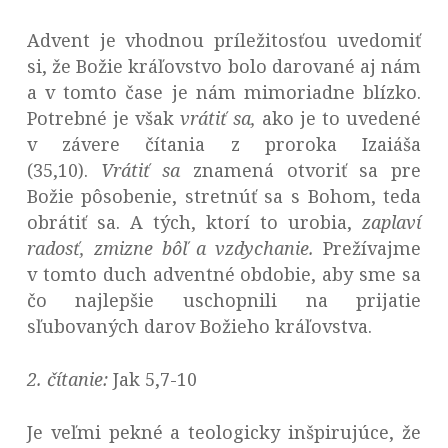
Advent je vhodnou príležitosťou uvedomiť
si, že Božie kráľovstvo bolo darované aj nám
a v tomto čase je nám mimoriadne blízko.
Potrebné je však
vrátiť sa,
ako je to uvedené
v závere čítania z proroka Izaiáša
(35,10).
Vrátiť sa
znamená otvoriť sa pre
Božie pôsobenie, stretnúť sa s Bohom, teda
obrátiť sa. A tých, ktorí to urobia,
zaplaví
radosť, zmizne bôľ a vzdychanie.
Prežívajme
v tomto duch adventné obdobie, aby sme sa
čo najlepšie uschopnili na prijatie
sľubovaných darov Božieho kráľovstva.
2. čítanie:
Jak 5,7-10
Je veľmi pekné a teologicky inšpirujúce, že