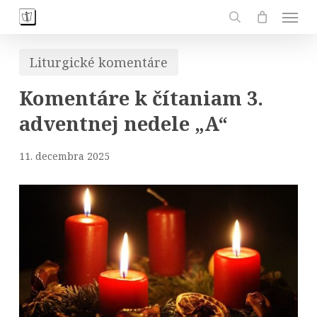
Skip
Men
to
search
main
Liturgické komentáre
content
Komentáre k čítaniam 3.
adventnej nedele „A“
11. decembra 2025