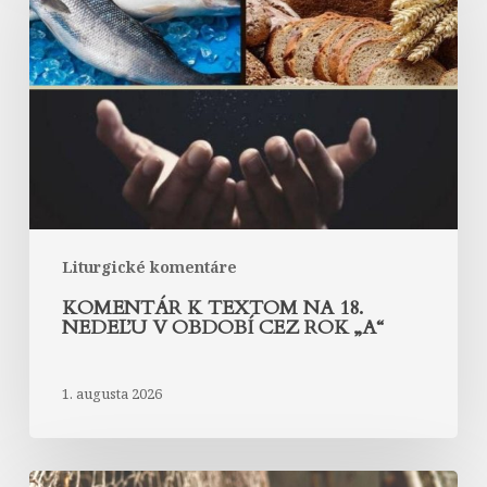
textom
na
18.
nedeľu
v
období
cez
rok
„A“
Liturgické komentáre
KOMENTÁR K TEXTOM NA 18.
NEDEĽU V OBDOBÍ CEZ ROK „A“
1. augusta 2026
Komentár