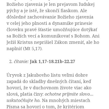
Božieho zjavenia je len prejavom ľudskej
pýchy a je isté, že skončí fiaskom. Ale
dôsledné zachovávanie Božieho zjavenia
v celej jeho plnosti a dynamike prinesie
človeku pravé šťastie umožňujúce dotýkať
sa Božích vecí a komunikovať s Bohom. Ani
Ježiš Kristus neprišiel Zákon zmeniť, ale ho
naplniť (Mt 5,17).
čítanie:
Jak 1,17-18.21b-22.27
Úryvok z Jakubovho listu veľmi dobre
zapadá do skladby dnešných čítaní, keď
hovorí, že v duchovnom živote viac ako
slová, platia činy:
ochotne prijmite slovo…
uskutočňujte ho.
Na mnohých miestach
Písma sa hovorí o tom, že kritériom