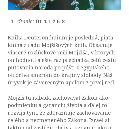
čítanie:
Dt 4,1-2.6-8
Kniha Deuteronómium je posledná, piata
kniha z radu Mojžišových kníh. Obsahuje
viaceré rozlúčkové reči Mojžiša, v ktorých
on hodnotí a ešte raz prechádza celú cestu
putovania národa po púšti z egyptského
otroctva smerom do krajiny slobody. Náš
úryvok je záverečným apelom z prvej reči.
Mojžiš tu nabáda zachovávať Zákon ako
podmienku a garanciu života a ďalej to
rozvíja tým, že zdôrazňuje zachovávanie
celého a nezmeneného Zákona. Izrael si
takto mal zaslúžiť obdiv a uznanie, ako aj