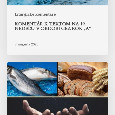
rok
„A“
Liturgické komentáre
KOMENTÁR K TEXTOM NA 19.
NEDEĽU V OBDOBÍ CEZ ROK „A“
7. augusta 2026
Komentár
k
textom
na
18.
nedeľu
v
období