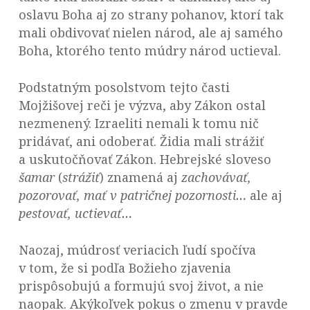
oslavu Boha aj zo strany pohanov, ktorí tak
mali obdivovať nielen národ, ale aj samého
Boha, ktorého tento múdry národ uctieval.
Podstatným posolstvom tejto časti
Mojžišovej reči je výzva, aby Zákon ostal
nezmenený. Izraeliti nemali k tomu nič
pridávať, ani odoberať. Židia mali strážiť
a uskutočňovať Zákon. Hebrejské sloveso
šamar
(
strážiť
) znamená aj
zachovávať,
pozorovať, mať v patričnej pozornosti…
ale aj
pestovať, uctievať…
Naozaj, múdrosť veriacich ľudí spočíva
v tom, že si podľa Božieho zjavenia
prispôsobujú a formujú svoj život, a nie
naopak. Akýkoľvek pokus o zmenu v pravde