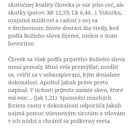
skutočnej kvality človeka je nie jeho reč, ale
skutky (porov. Mt 12,33; Lk 6,44…). Vskutku,
ozajstná múdrosť a radosť z nej sa
v duchovnom živote dostaví iba vtedy, keď
podľa Božieho slova žijeme, nielen o ňom
hovoríme.
Človek sa však podľa prijatého Božieho slova
mení pomaly. Musí veľa premýšľať, modliť
sa, cvičiť sa v sebazapieraní, kým dosiahne
dokonalosť. Apoštol Jakub práve preto
napísal:
V tichosti prijmite zasiate slovo, ktoré
má moc…
(Jak 1,21). Spomedzi mnohých
foriem rastu v dokonalosti odporúča Jakub
najmä pomoc stiesneným sirotám a vdovám
v ich núdzi a chrániť sa poškvrny sveta.