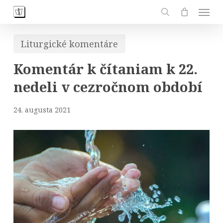
Skip
Men
to
search
main
Liturgické komentáre
content
Komentár k čítaniam k 22.
nedeli v cezročnom období
24. augusta 2021