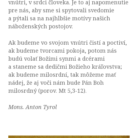
vnútri, v srdci človeka. Je to aj napomenutie
pre nás, aby sme si spytovali svedomie
a pýtali sa na najhlbšie motívy našich
náboženských postojov.
Ak budeme vo svojom vnútri čistí a poctiví,
ak budeme tvorcami pokoja, potom nás
budú volať Božími synmi a dcérami
a staneme sa dedičmi Božieho kráľovstva;
ak budeme milosrdní, tak môžeme mať
nádej, že aj voči nám bude Pán Boh
milosrdný (porov. Mt 5,3-12).
Mons. Anton Tyrol