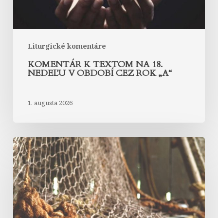
cez
rok
„A“
Liturgické komentáre
KOMENTÁR K TEXTOM NA 18.
NEDEĽU V OBDOBÍ CEZ ROK „A“
1. augusta 2026
Komentár
k
textom
na
17.
nedeľu