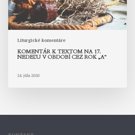
v
období
cez
rok
„A“
Liturgické komentáre
KOMENTÁR K TEXTOM NA 17.
NEDEĽU V OBDOBÍ CEZ ROK „A“
24. júla 2026