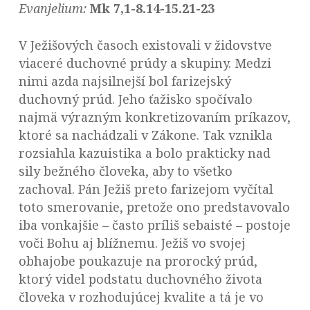
Evanjelium:
Mk 7,1-8.14-15.21-23
V Ježišových časoch existovali v židovstve
viaceré duchovné prúdy a skupiny. Medzi
nimi azda najsilnejší bol farizejský
duchovný prúd. Jeho ťažisko spočívalo
najmä výrazným konkretizovaním príkazov,
ktoré sa nachádzali v Zákone. Tak vznikla
rozsiahla kazuistika a bolo prakticky nad
sily bežného človeka, aby to všetko
zachoval. Pán Ježiš preto farizejom vyčítal
toto smerovanie, pretože ono predstavovalo
iba vonkajšie – často príliš sebaisté – postoje
voči Bohu aj blížnemu. Ježiš vo svojej
obhajobe poukazuje na prorocký prúd,
ktorý videl podstatu duchovného života
človeka v rozhodujúcej kvalite a tá je vo