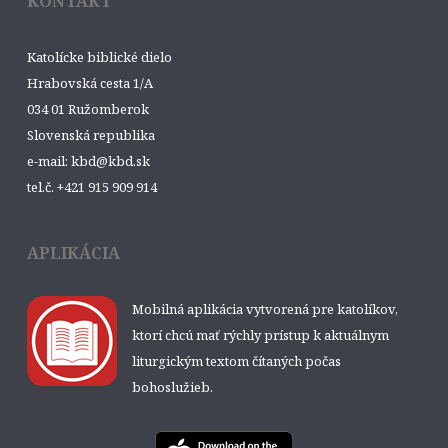
KONTAKT
Katolícke biblické dielo
Hrabovská cesta 1/A
034 01 Ružomberok
Slovenská republika
e-mail: kbd@kbd.sk
tel.č. +421 915 909 914
APLIKÁCIA
Mobilná aplikácia vytvorená pre katolíkov,
ktorí chcú mať rýchly prístup k aktuálnym
liturgickým textom čítaných počas
bohoslužieb.