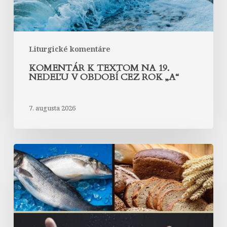
cez
rok
„A“
Liturgické komentáre
KOMENTÁR K TEXTOM NA 19.
NEDEĽU V OBDOBÍ CEZ ROK „A“
7. augusta 2026
Komentár
k
textom
na
18.
nedeľu