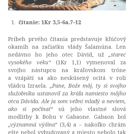
čítanie: 1Kr 3,5-6a.7-12
Príbeh prvého čítania predstavuje kľúčový
okamih na začiatku vlády Šalamúna. Len
nedávno ho jeho otec Dávid, už
„starec
vysokého veku“
(1Kr 1,1) vymenoval za
svojho nástupcu na kráľovskom tróne
a vzápätí sa ako neskúsený ocitá v roli
vládcu Izraela.
„
Pane, Bože môj, ty si svojho
služobníka ustanovil za kráľa namiesto môjho
otca Dávida. Ale ja som veľmi mladý a neviem,
ako si počínať“
sú jeho vlastné slová
modlitby k Bohu v Gabaone. Gabaon bol
„významná výšina“
(3,4) a – nakoľko chrám
ešte nebol vybudovaný a miesto nebolo tak