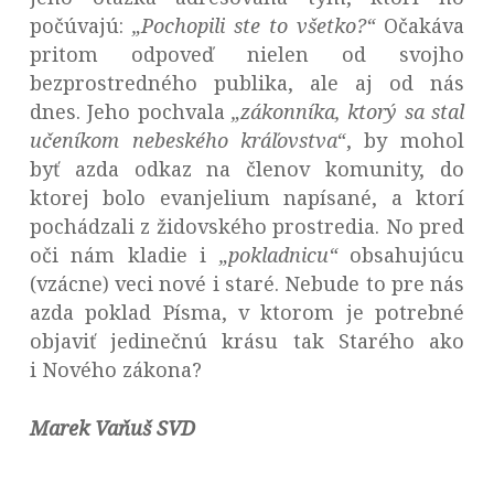
počúvajú:
„Pochopili ste to všetko?“
Očakáva
pritom odpoveď nielen od svojho
bezprostredného publika, ale aj od nás
dnes. Jeho pochvala
„zákonníka,
ktorý sa stal
učeníkom nebeského kráľovstva“
, by mohol
byť azda odkaz na členov komunity, do
ktorej bolo evanjelium napísané, a ktorí
pochádzali z židovského prostredia. No pred
oči nám kladie i
„pokladnicu“
obsahujúcu
(vzácne) veci nové i staré. Nebude to pre nás
azda poklad Písma, v ktorom je potrebné
objaviť jedinečnú krásu tak Starého ako
i Nového zákona?
Marek Vaňuš SVD