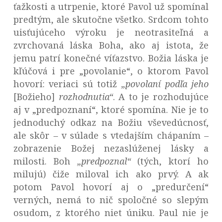
ťažkosti a utrpenie, ktoré Pavol už spomínal
predtým, ale skutočne všetko. Srdcom tohto
uisťujúceho výroku je neotrasiteľná a
zvrchovaná láska Boha, ako aj istota, že
jemu patrí konečné víťazstvo. Božia láska je
kľúčová i pre „povolanie“, o ktorom Pavol
hovorí: veriaci sú totiž
„povolaní podľa jeho
[Božieho]
rozhodnutia“
. A to je rozhodujúce
aj v „predpoznaní“, ktoré spomína. Nie je to
jednoduchý odkaz na Božiu vševedúcnosť,
ale skôr – v súlade s vtedajším chápaním –
zobrazenie Božej nezaslúženej lásky a
milosti. Boh
„predpoznal“
(tých, ktorí ho
milujú) čiže miloval ich ako prvý. A ak
potom Pavol hovorí aj o „predurčení“
verných, nemá to nič spoločné so slepým
osudom, z ktorého niet úniku. Paul nie je