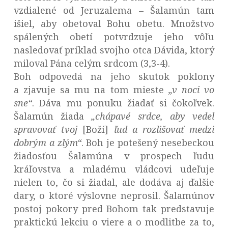
vzdialené od Jeruzalema – Šalamún tam
išiel, aby obetoval Bohu obetu. Množstvo
spálených obetí potvrdzuje jeho vôľu
nasledovať príklad svojho otca Dávida, ktorý
miloval Pána celým srdcom (3,3-4).
Boh odpovedá na jeho skutok poklony
a zjavuje sa mu na tom mieste
„v noci vo
sne“
. Dáva mu ponuku žiadať si čokoľvek.
Šalamún žiada
„
chápavé srdce, aby vedel
spravovať tvoj
[Boží]
ľud a rozlišovať medzi
dobrým a zlým“
. Boh je potešený nesebeckou
žiadosťou Šalamúna v prospech ľudu
kráľovstva a mladému vládcovi udeľuje
nielen to, čo si žiadal, ale dodáva aj ďalšie
dary, o ktoré výslovne neprosil. Šalamúnov
postoj pokory pred Bohom tak predstavuje
praktickú lekciu o viere a o modlitbe za to,