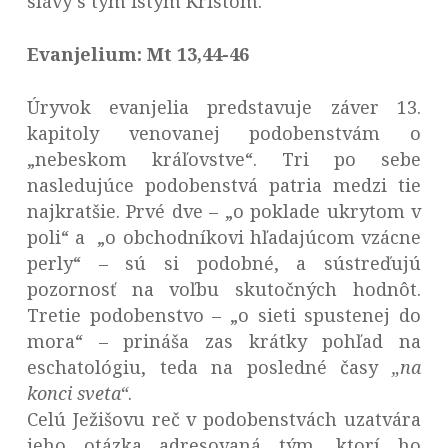
slávy s tým istým Kristom.
Evanjelium: Mt 13,44-46
Úryvok evanjelia predstavuje záver 13.
kapitoly venovanej podobenstvám o
„nebeskom kráľovstve“. Tri po sebe
nasledujúce podobenstvá patria medzi tie
najkratšie. Prvé dve – „o poklade ukrytom v
poli“ a „o obchodníkovi hľadajúcom vzácne
perly“ – sú si podobné, a sústreďujú
pozornosť na voľbu skutočných hodnôt.
Tretie podobenstvo – „o sieti spustenej do
mora“ – prináša zas krátky pohľad na
eschatológiu, teda na posledné časy
„na
konci sveta“
.
Celú Ježišovu reč v podobenstvách uzatvára
jeho otázka adresovaná tým, ktorí ho