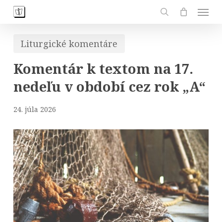
Skip
Men
to
search
main
Liturgické komentáre
content
Komentár k textom na 17.
nedeľu v období cez rok „A“
24. júla 2026