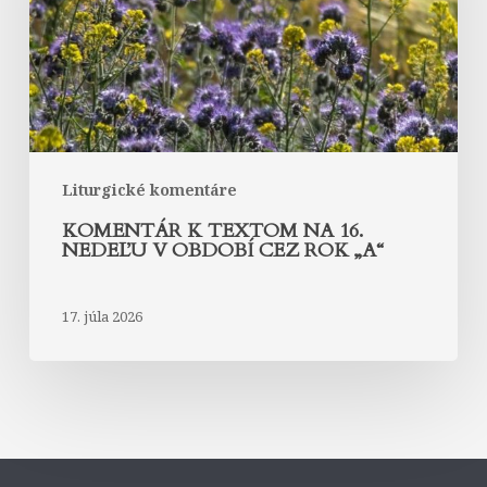
nedeľu
v
období
cez
rok
„A“
Liturgické komentáre
KOMENTÁR K TEXTOM NA 16.
NEDEĽU V OBDOBÍ CEZ ROK „A“
17. júla 2026