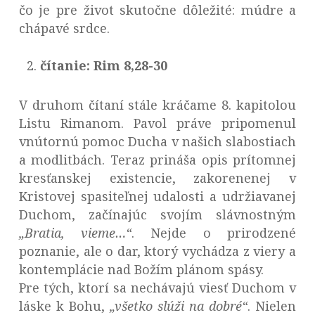
čo je pre život skutočne dôležité: múdre a
chápavé srdce.
čítanie: Rim 8,28-30
V druhom čítaní stále kráčame 8. kapitolou
Listu Rimanom. Pavol práve pripomenul
vnútornú pomoc Ducha v našich slabostiach
a modlitbách. Teraz prináša opis prítomnej
kresťanskej existencie, zakorenenej v
Kristovej spasiteľnej udalosti a udržiavanej
Duchom, začínajúc svojím slávnostným
„Bratia, vieme…“
. Nejde o prirodzené
poznanie, ale o dar, ktorý vychádza z viery a
kontemplácie nad Božím plánom spásy.
Pre tých, ktorí sa nechávajú viesť Duchom v
láske k Bohu,
„všetko slúži na dobré“
. Nielen