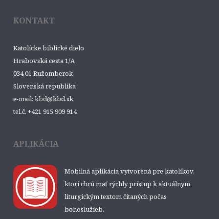
KONTAKT
Katolícke biblické dielo
Hrabovská cesta 1/A
034 01 Ružomberok
Slovenská republika
e-mail: kbd@kbd.sk
tel.č. +421 915 909 914
APLIKÁCIA
Mobilná aplikácia vytvorená pre katolíkov,
ktorí chcú mať rýchly prístup k aktuálnym
liturgickým textom čítaných počas
bohoslužieb.