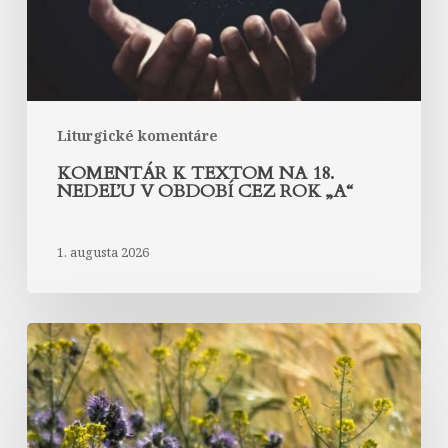
v
období
cez
rok
„A“
Liturgické komentáre
KOMENTÁR K TEXTOM NA 18.
NEDEĽU V OBDOBÍ CEZ ROK „A“
1. augusta 2026
Komentár
k
textom
na
16.