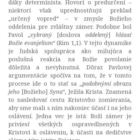
dáky determinista. Hovorí o predurčení –
niektorí však uprednostňujú preklad
„určený vopred“ – v zmysle Božieho
oddelenia pre zvláštny zámer. Podobne bol
Pavol
„vybraný
[doslova
oddelený
]
hlásať
Božie evanjelium“
(Rim 1,1). V tejto dynamike
je ľudská spolupráca ako milujúca a
poslušná reakcia na Božie povolanie
dôležitá a nevyhnutná. Dôraz Pavlovej
argumentácie spočíva na tom, že v tomto
procese ide o to stať sa
„
podobnými obrazu
jeho
[Božieho]
Syna“
, Ježiša Krista. Znamená
to nasledovať cestu Kristovho zomierania,
aby sme mali s ním nakoniec účasť i na jeho
oslávení. Jedna vec je istá: Boží zámer je
priviesť všetkých ospravedlnených v
Kristovi k osláveniu, k účasti na dedičstve