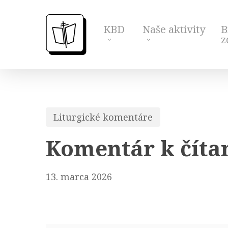
Skip
to
KBD
Naše aktivity
B
main
z
content
Liturgické komentáre
Komentár k čítan
13. marca 2026