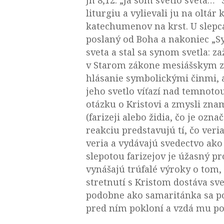
liturgiu a vylievali ju na oltár 
katechumenov na krst. U slepca 
poslaný od Boha a nakoniec „Syn
sveta a stal sa synom svetla: z
v Starom zákone mesiášskym zna
hlásanie symbolickými činmi, a
jeho svetlo víťazí nad temnotou.
otázku o Kristovi a zmysli znam
(farizeji alebo židia, čo je ozn
reakciu predstavujú tí, čo veria
veria a vydávajú svedectvo ako
slepotou farizejov je úžasný pro
vynášajú trúfalé výroky o tom, 
stretnutí s Kristom dostáva sve
podobne ako samaritánka sa pos
pred ním pokloní a vzdá mu poc