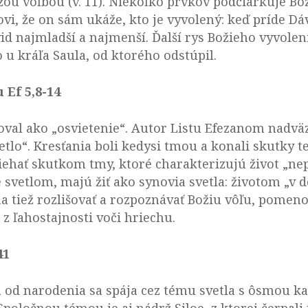
ou voľbou (v. 11). Niekoľko prvkov podčiarkuje Bož
i, že on sám ukáže, kto je vyvolený: keď príde Dá
id najmladší a najmenší. Ďalší rys Božieho vyvole
 u kráľa Saula, od ktorého odstúpil.
Ef 5,8-14
čoval ako „osvietenie“. Autor Listu Efezanom nadvä
etlo“. Kresťania boli kedysi tmou a konali skutky te
ehať skutkom tmy, ktoré charakterizujú život „nepo
ste svetlom, majú žiť ako synovia svetla: životom „v 
a tiež rozlišovať a rozpoznávať Božiu vôľu, pomeno
z ľahostajnosti voči hriechu.
41
od narodenia sa spája cez tému svetla s ôsmou kapi
 Spoločnou témou je aj nádrž Siloe, z ktorej čerpal