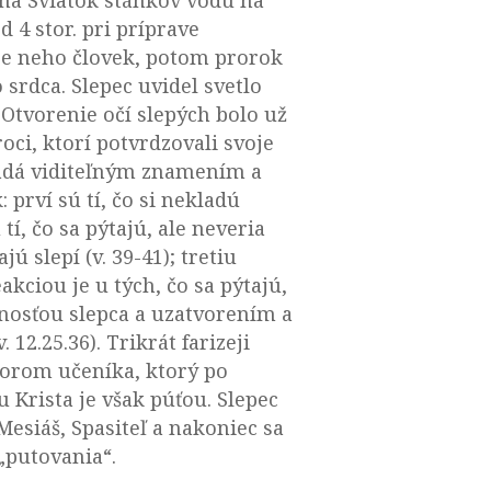
od 4 stor. pri príprave
 pre neho človek, potom prorok
 srdca. Slepec uvidel svetlo
. Otvorenie očí slepých bolo už
ci, ktorí potvrdzovali svoje
kladá viditeľným znamením a
: prví sú tí, čo si nekladú
í, čo sa pýtajú, ale neveria
ú slepí (v. 39-41); tretiu
eakciou je u tých, čo sa pýtajú,
enosťou slepca a uzatvorením a
12.25.36). Trikrát farizeji
vzorom učeníka, ktorý po
u Krista je však púťou. Slepec
esiáš, Spasiteľ a nakoniec sa
„putovania“.