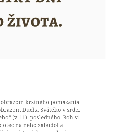
redobrazom krstného pomazania
dobrazom Ducha Svätého v srdci
o“ (v. 11), posledného. Boh si
eho otec na neho zabudol a