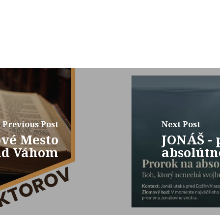
Previous Post
Next Post
ové Mesto
JONÁŠ - 
ad Váhom
absolút