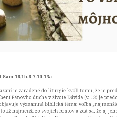
 Sam 16,1b.6-7.10-13a
aní je zaradené do liturgie kvôli tomu, že je p
obení Pánovho ducha v živote Dávida (v. 13) je pre
objavuje významná biblická téma: voľba „najmenšieh
e totiž najmenší zo svojich bratov a zdá sa, že aj j