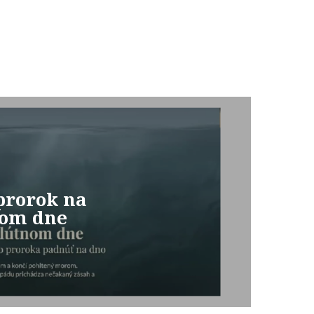
prorok na
nom dne