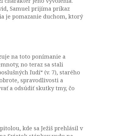
í charakter jeho vyvolenia.
vid, Samuel prijíma príkaz
nia je pomazanie duchom, ktorý
zuje na toto ponímanie a
mnoty, no teraz sa stali
slušných ľudí“ (v. 7), starého
dobrote, spravodlivosti a
vať a odsúdiť skutky tmy, čo
tolou, kde sa Ježiš prehlásil v
i na Sviatok stánkov vodu na