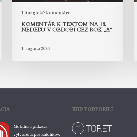
rok
r
„A“
„
Liturgické komentáre
KOMENTÁR K TEXTOM NA 18.
NEDEĽU V OBDOBÍ CEZ ROK „A“
1. augusta 2026
ÁCIA
KBD PODPORILI
Mobilná aplikácia
vytvorená pre katolíkov,