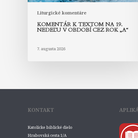
rok
„A“
Liturgické komentáre
KOMENTÁR K TEXTOM NA 19.
NEDEĽU V OBDOBÍ CEZ ROK „A“
7. augusta 2026
KONTAKT
APLIK
Katolícke biblické dielo
Hrabovská cesta 1/A