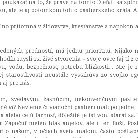
 poukázať na to, že práve na tomto Dieťati sa splni
ku, ale je aj potomkom tohto pastierskeho kráľa. A
 silno prítomná v židovstve, kresťanstve a napokon 
edených predností, má jednu prioritnú. Nijako n
odín myslí na živé stvorenia – svoje ovce (aj tí z e
avu, vodu, bezpečnosť, potrebu blízkosti… Nie je 
ej starostlivosti neustále vysťahúva zo svojho eg
aj pre nás.
m, zvedavým, žasnúcim, nekonvenčným pastie
stné
ja
? Nevieme či vianoční pastieri mali po jednej 
a alebo celú farnosť, dôležité je ísť von, starať 
Započuť nielen hlas anjelov, ale i ten Boží. Poslú
dčiť o našom, v očiach sveta malom, často pošl