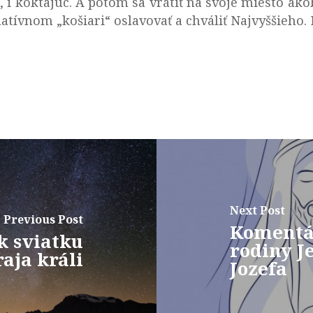
 i koktajúc. A potom sa vrátiť na svoje miesto akob
atívnom „košiari“ oslavovať a chváliť Najvyššieho. 
Next Post
Previous Post
Komentár
k sviatku
rodiny J
aja králi
Jozefa