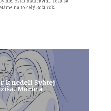
y nič, ostať maličkými. Tešiť sa
Máme na to celý Boží rok.
 k nedeli Svätej
ežiša, Márie a