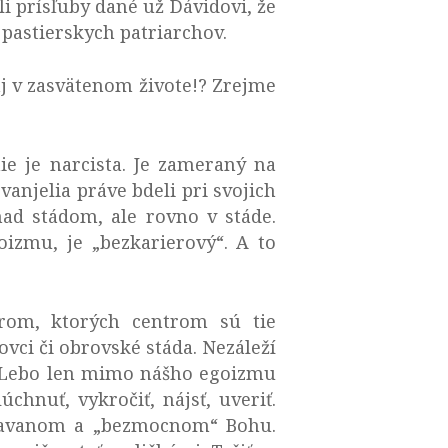
li prísľuby dané už Dávidovi, že
 pastierskych patriarchov.
aj v zasvätenom živote!? Zrejme
ie je narcista. Je zameraný na
vanjelia práve bdeli pri svojich
nad stádom, ale rovno v stáde.
oizmu, je „bezkarierový“. A to
rom, ktorých centrom sú tie
ovci či obrovské stáda. Nezáleží
sa. Lebo len mimo nášho egoizmu
chnuť, vykročiť, nájsť, uveriť.
iapavanom a „bezmocnom“ Bohu.