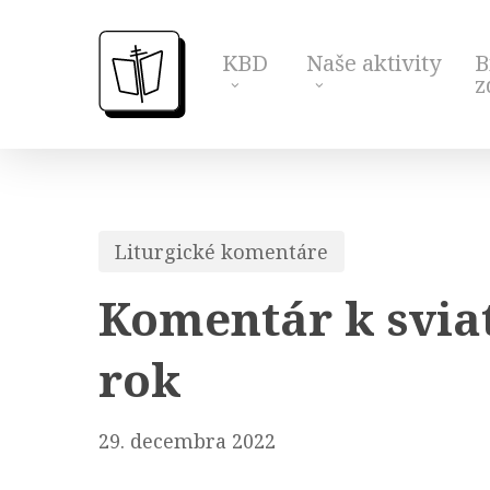
Skip
to
KBD
Naše aktivity
B
main
z
content
Liturgické komentáre
Komentár k svia
rok
29. decembra 2022