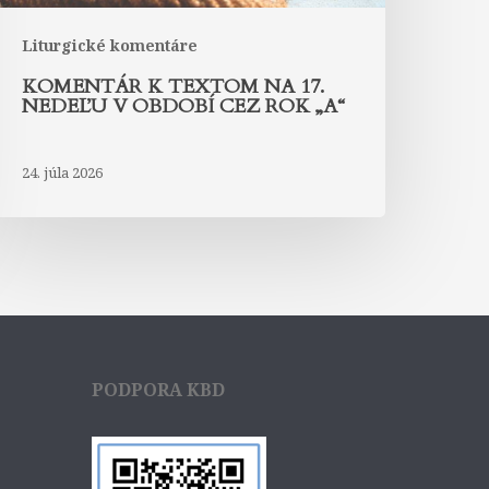
ok
A“
Liturgické komentáre
KOMENTÁR K TEXTOM NA 17.
NEDEĽU V OBDOBÍ CEZ ROK „A“
24. júla 2026
PODPORA KBD