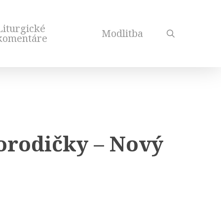
Liturgické
Modlitba
search
komentáre
orodičky – Nový