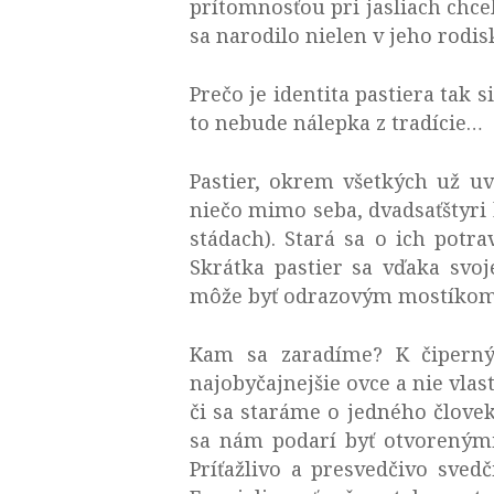
prítomnosťou pri jasliach chcel
sa narodilo nielen v jeho rodis
Prečo je identita pastiera tak
to nebude nálepka z tradície…
Pastier, okrem všetkých už uv
niečo mimo seba, dvadsaťštyri h
stádach). Stará sa o ich potr
Skrátka pastier sa vďaka svoj
môže byť odrazovým mostíkom 
Kam sa zaradíme? K čiperný
najobyčajnejšie ovce a nie vla
či sa staráme o jedného človek
sa nám podarí byť otvorenými: 
Príťažlivo a presvedčivo sve