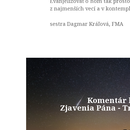
Evanjelizovať o ňom tak prosto,
z najmenších vecí a v kontempl
sestra Dagmar Kráľová, FMA
Komentár 
Zjavenia Pána - Tr