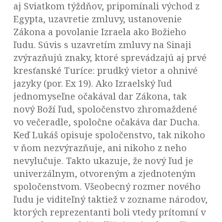
aj Sviatkom týždňov, pripomínali východ z
Egypta, uzavretie zmluvy, ustanovenie
Zákona a povolanie Izraela ako Božieho
ľudu. Súvis s uzavretím zmluvy na Sinaji
zvýrazňujú znaky, ktoré sprevádzajú aj prvé
kresťanské Turíce: prudký vietor a ohnivé
jazyky (por. Ex 19). Ako Izraelský ľud
jednomyseľne očakával dar Zákona, tak
nový Boží ľud, spoločenstvo zhromaždené
vo večeradle, spoločne očakáva dar Ducha.
Keď Lukáš opisuje spoločenstvo, tak nikoho
v ňom nezvýrazňuje, ani nikoho z neho
nevylučuje. Takto ukazuje, že nový ľud je
univerzálnym, otvoreným a zjednoteným
spoločenstvom. Všeobecný rozmer nového
ľudu je viditeľný taktiež v zozname národov,
ktorých reprezentanti boli vtedy prítomní v