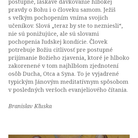
postupné, láskavé dávkovanie hlbokej
pravdy o Bohu i o človeku samom. Ježiš
s veľkým pochopením vníma svojich
učeníkov. Slová „teraz by ste to nezniesli“,
nie sú ponižujúce, ale sú slovami
pochopenia ľudskej kondície. Človek
potrebuje Božiu citlivosť pre postupné
prijímanie Božieho zjavenia, ktoré je hlboko
zakorenené v tom najhlbšom zjednotení
osôb Ducha, Otca a Syna. To je vyjadrené
typickým Jánovým meditatívnym spôsobom
v posledných veršoch evanjeliového čítania.
Branislav Kľuska