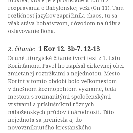
ľudstva, ktoré je v protiklade k tomu z
rozprávania o Babylonskej veži (Gn 11). Tam
rozličnosť jazykov zapríčinila chaos, tu sa
však stáva bohatstvom, dôvodom na údiv a
oslavovanie Boha.
2. čítanie:
1 Kor 12, 3b-7. 12-13
Druhé liturgické čítanie tvorí text z 1. listu
Korinťanom. Pavol ho napísal cirkevnej obci
zmietanej roztržkami a nejednotou. Mesto
Korint v tomto období bolo veľkomestom
v dnešnom kozmopolitom význame, teda
mestom s rozmanitými spoločenskými
vrstvami a príslušníkmi rôznych
náboženských prúdov i národností. Táto
nejednota sa preniesla aj do
novovzniknutého kresťanského