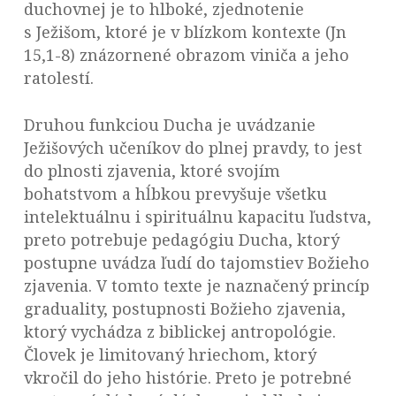
duchovnej je to hlboké, zjednotenie
s Ježišom, ktoré je v blízkom kontexte (Jn
15,1-8) znázornené obrazom viniča a jeho
ratolestí.
Druhou funkciou Ducha je uvádzanie
Ježišových učeníkov do plnej pravdy, to jest
do plnosti zjavenia, ktoré svojím
bohatstvom a hĺbkou prevyšuje všetku
intelektuálnu i spirituálnu kapacitu ľudstva,
preto potrebuje pedagógiu Ducha, ktorý
postupne uvádza ľudí do tajomstiev Božieho
zjavenia. V tomto texte je naznačený princíp
graduality, postupnosti Božieho zjavenia,
ktorý vychádza z biblickej antropológie.
Človek je limitovaný hriechom, ktorý
vkročil do jeho histórie. Preto je potrebné