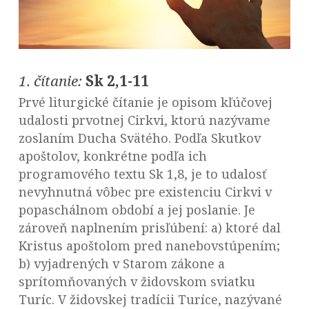
1. čítanie:
Sk 2,1-11
Prvé liturgické čítanie je opisom kľúčovej
udalosti prvotnej Cirkvi, ktorú nazývame
zoslaním Ducha Svätého. Podľa Skutkov
apoštolov, konkrétne podľa ich
programového textu Sk 1,8, je to udalosť
nevyhnutná vôbec pre existenciu Cirkvi v
popaschálnom období a jej poslanie. Je
zároveň naplnením prisľúbení: a) ktoré dal
Kristus apoštolom pred nanebovstúpením;
b) vyjadrených v Starom zákone a
sprítomňovaných v židovskom sviatku
Turíc. V židovskej tradícii Turíce, nazývané