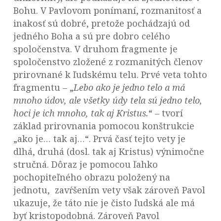
Bohu. V Pavlovom ponímaní, rozmanitosť a
inakosť sú dobré, pretože pochádzajú od
jedného Boha a sú pre dobro celého
spoločenstva. V druhom fragmente je
spoločenstvo zložené z rozmanitých členov
prirovnané k ľudskému telu. Prvé veta tohto
fragmentu – „
Lebo ako je jedno telo a má
mnoho údov, ale všetky údy tela sú jedno telo,
hoci je ich mnoho, tak aj Kristus.
“ – tvorí
základ prirovnania pomocou konštrukcie
„ako je… tak aj…“. Prvá časť tejto vety je
dlhá, druhá (dosl. tak aj Kristus) výnimočne
stručná. Dôraz je pomocou ľahko
pochopiteľného obrazu položený na
jednotu, zavŕšením vety však zároveň Pavol
ukazuje, že táto nie je čisto ľudská ale má
byť kristopodobná. Zároveň Pavol