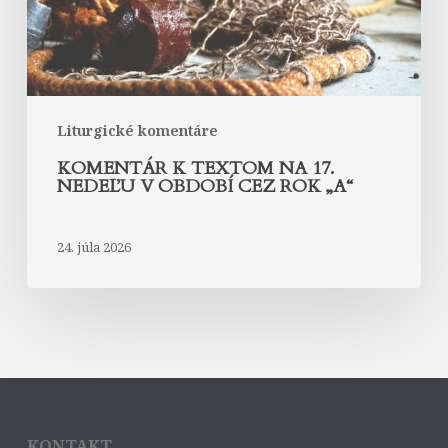
období
cez
rok
„A“
Liturgické komentáre
KOMENTÁR K TEXTOM NA 17.
NEDEĽU V OBDOBÍ CEZ ROK „A“
24. júla 2026
KONTAKT