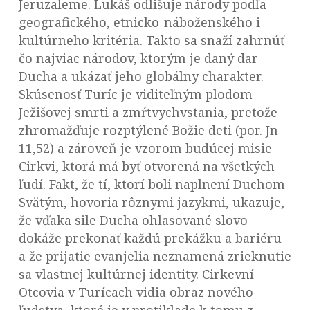
Jeruzaleme. Lukáš odlišuje národy podľa
geografického, etnicko-náboženského i
kultúrneho kritéria. Takto sa snaží zahrnúť
čo najviac národov, ktorým je daný dar
Ducha a ukázať jeho globálny charakter.
Skúsenosť Turíc je viditeľným plodom
Ježišovej smrti a zmŕtvychvstania, pretože
zhromažďuje rozptýlené Božie deti (por. Jn
11,52) a zároveň je vzorom budúcej misie
Cirkvi, ktorá má byť otvorená na všetkých
ľudí. Fakt, že tí, ktorí boli naplnení Duchom
Svätým, hovoria rôznymi jazykmi, ukazuje,
že vďaka sile Ducha ohlasované slovo
dokáže prekonať každú prekážku a bariéru
a že prijatie evanjelia neznamená zrieknutie
sa vlastnej kultúrnej identity. Cirkevní
Otcovia v Turícach vidia obraz nového