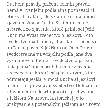
Duchom pravdy, pričom termín pravda
nemá v Evanjeliu podľa Jána poznávací či
etický charakter, ale vzťahuje sa na plnosť
zjavenia. Vďaka Duchu Svätému sa nič
nestráca zo zjavenia, ktoré priniesol Ježiš.
Duch má vydať svedectvo o Ježišovi. Toto
svedectvo má trojičný charakter – prináša
ho Duch, poslaný Ježišom od Otca. Pojem
svedectva má v Evanjeliu podľa Jána dva
významové odtiene – svedectvo o pravde,
teda prinášanie a prehlbovanie zjavenia
a svedectvo ako súčasť sporu s tými, ktorí
odmietajú Ježiša. V moci Ducha aj Ježišovi
učeníci majú vydávať svedectvo. Dôležité je
zdôvodnenie ich schopnosti – prebývanie
s Ježišom Na úrovni historickej je to
prebývanie s pozemským Ježišom na úrovni