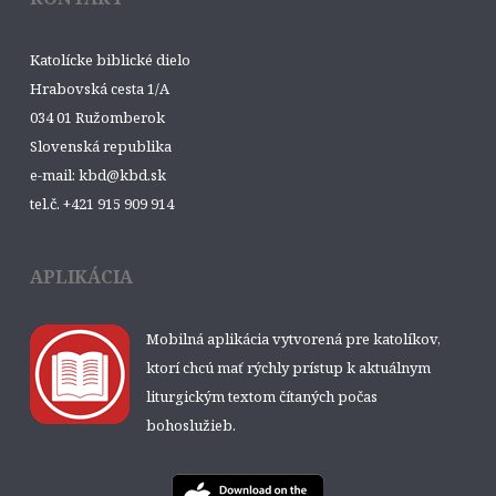
Katolícke biblické dielo
Hrabovská cesta 1/A
034 01 Ružomberok
Slovenská republika
e-mail: kbd@kbd.sk
tel.č. +421 915 909 914
APLIKÁCIA
Mobilná aplikácia vytvorená pre katolíkov,
ktorí chcú mať rýchly prístup k aktuálnym
liturgickým textom čítaných počas
bohoslužieb.