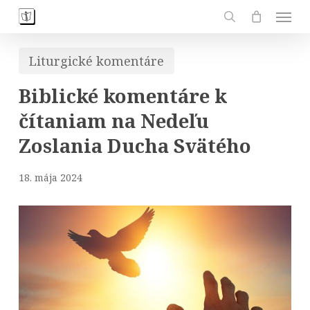
Skip
Men
to
search
main
Liturgické komentáre
content
Biblické komentáre k
čítaniam na Nedeľu
Zoslania Ducha Svätého
18. mája 2024