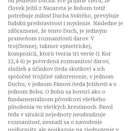
od jedného Ducha. Pre prijatie vieru, že
človek Ježiš z Nazareta je Bohom totiž
potrebuje milosť Ducha Svätého, prevyšuje
ľudskú predstavivosť i myslenie. Následne je
zdôraznené, že tento Duch, je jediným
prameňom rozmanitosti darov. V
trojčlennej, takmer symetrickej,
kompozícii, ktorú tvoria tri verše (1 Kor
12,4-6) je potvrdená rozmanitosť darov,
služieb a účinkov (teda skutkov) a ich
spoločné trojičné zakorenenie, v jednom
Duchu, v jednom Pánovi (teda Ježišovi) a v
jednom Bohu. O Bohu sa hovorí ako o
fundamentálnom pôvodcovi všetkého
pôsobenia vo všetkých kresťanoch. Pavol
teda v situácii nejednoty neodsudzuje
rozmanitosť, nesnaží sa o navodenie
uniformity, ale poukazuje na zjednotenie v