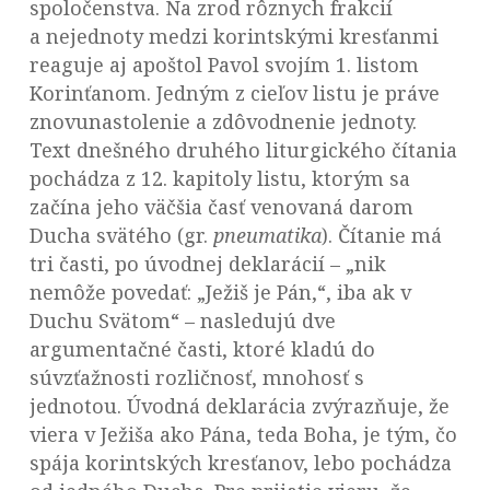
spoločenstva. Na zrod rôznych frakcií
a nejednoty medzi korintskými kresťanmi
reaguje aj apoštol Pavol svojím 1. listom
Korinťanom. Jedným z cieľov listu je práve
znovunastolenie a zdôvodnenie jednoty.
Text dnešného druhého liturgického čítania
pochádza z 12. kapitoly listu, ktorým sa
začína jeho väčšia časť venovaná darom
Ducha svätého (gr.
pneumatika
). Čítanie má
tri časti, po úvodnej deklarácií – „nik
nemôže povedať: „Ježiš je Pán,“, iba ak v
Duchu Svätom“ – nasledujú dve
argumentačné časti, ktoré kladú do
súvzťažnosti rozličnosť, mnohosť s
jednotou. Úvodná deklarácia zvýrazňuje, že
viera v Ježiša ako Pána, teda Boha, je tým, čo
spája korintských kresťanov, lebo pochádza