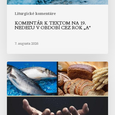
„A“
Liturgické komentáre
KOMENTÁR K TEXTOM NA 19.
NEDEĽU V OBDOBÍ CEZ ROK „A“
7. augusta 2026
Komentár
k
textom
na
18.
nedeľu
v
období