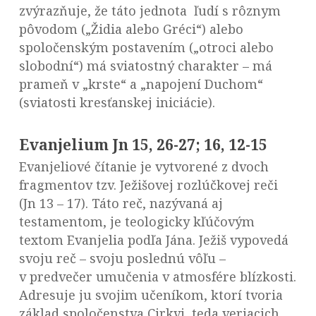
zvýrazňuje, že táto jednota ľudí s rôznym
pôvodom („Židia alebo Gréci“) alebo
spoločenským postavením („otroci alebo
slobodní“) má sviatostný charakter – má
prameň v „krste“ a „napojení Duchom“
(sviatosti kresťanskej iniciácie).
Evanjelium Jn 15, 26-27; 16, 12-15
Evanjeliové čítanie je vytvorené z dvoch
fragmentov tzv. Ježišovej rozlúčkovej reči
(Jn 13 – 17). Táto reč, nazývaná aj
testamentom, je teologicky kľúčovým
textom Evanjelia podľa Jána. Ježiš vypovedá
svoju reč – svoju poslednú vôľu –
v predvečer umučenia v atmosfére blízkosti.
Adresuje ju svojim učeníkom, ktorí tvoria
základ spoločenstva Cirkvi, teda veriacich