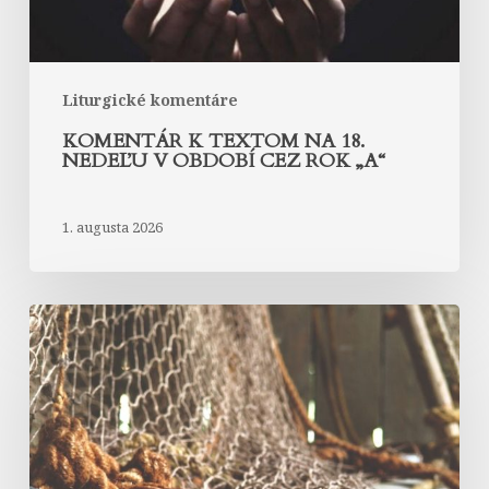
cez
rok
„A“
Liturgické komentáre
KOMENTÁR K TEXTOM NA 18.
NEDEĽU V OBDOBÍ CEZ ROK „A“
1. augusta 2026
Komentár
k
textom
na
17.
nedeľu
v