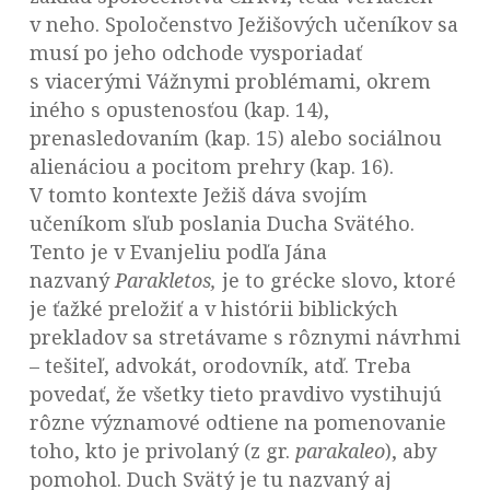
v neho. Spoločenstvo Ježišových učeníkov sa
musí po jeho odchode vysporiadať
s viacerými Vážnymi problémami, okrem
iného s opustenosťou (kap. 14),
prenasledovaním (kap. 15) alebo sociálnou
alienáciou a pocitom prehry (kap. 16).
V tomto kontexte Ježiš dáva svojím
učeníkom sľub poslania Ducha Svätého.
Tento je v Evanjeliu podľa Jána
nazvaný
Parakletos,
je to grécke slovo, ktoré
je ťažké preložiť a v histórii biblických
prekladov sa stretávame s rôznymi návrhmi
– tešiteľ, advokát, orodovník, atď. Treba
povedať, že všetky tieto pravdivo vystihujú
rôzne významové odtiene na pomenovanie
toho, kto je privolaný (z gr.
parakaleo
), aby
pomohol. Duch Svätý je tu nazvaný aj