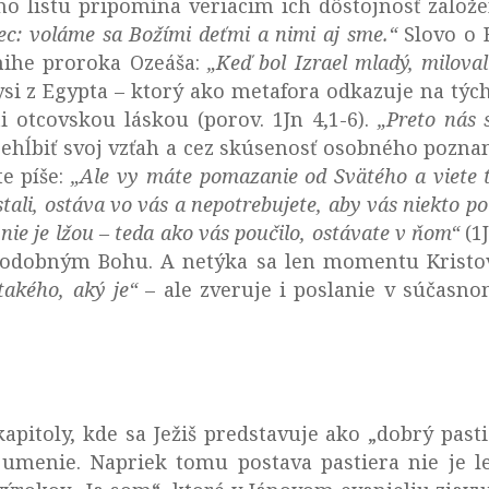
o listu pripomína veriacim ich dôstojnosť založ
c: voláme sa Božími deťmi a nimi aj sme.“
Slovo o B
ihe proroka Ozeáša:
„Keď bol Izrael mladý, milov
ysi z Egypta – ktorý ako metafora odkazuje na tých
i otcovskou láskou (porov. 1Jn 4,1-6).
„
Preto nás 
ehĺbiť svoj vzťah a cez skúsenosť osobného pozna
te píše:
„Ale vy máte pomazanie od Svätého a viete t
tali, ostáva vo vás a nepotrebujete, aby vás niekto p
nie je lžou – teda ako vás poučilo, ostávate v ňom“
(1J
 podobným Bohu. A netýka sa len momentu Krist
takého, aký je“
– ale zveruje i poslanie v súčasno
kapitoly, kde sa Ježiš predstavuje ako „dobrý pasti
 umenie. Napriek tomu postava pastiera nie je 