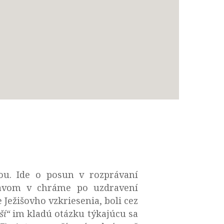
dou. Ide o posun v rozprávaní
avom v chráme po uzdravení
Ježišovho vzkriesenia, boli cez
ší“
im kladú otázku týkajúcu sa