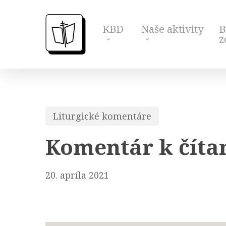
Skip
to
KBD
Naše aktivity
B
main
z
content
Liturgické komentáre
Komentár k čítan
20. apríla 2021