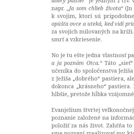
dobrý pastier“
je jedným z tzv. 
napr.
„Ja som chlieb života“
(Jn 
k svojim, ktorí sú pripodobn
opúšťa ovce a uteká, keď vidí pri
za svojich milovaných na kríži.
smrť a vzkriesenie.
No je tu ešte jedna vlastnosť pa
a ja poznám Otca.“
Táto „sieť“
učeníka do spoločenstva Ježiša 
z Ježiša „dobrého“ pastiera, 
dokonca „krásneho“ pastiera.
hlbšie, pretože hĺbka vzájomné
Evanjelium štvrtej veľkonočnej
poznanie založené na informáci
položiť za nás život. Zahŕňa to 
sme pozvaní zrealizovať my, kt