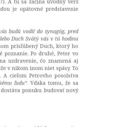
7). A tu sa začína úvodný verš
ďou je opätovné predstavenie
vás budú vodiť do synagóg, pred
, lebo Duch Svätý vás v tú hodinu
žišom prisľúbený Duch, ktorý ho
é poznanie. Po druhé, Peter vo
na uzdravenie, čo znamená aj
tože v nikom inom niet spásy. To
. A cieľom Petrovho posolstva
kému ľudu“
. Vďaka tomu, že sa
, dostáva ponuku budovať nový