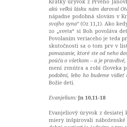
Krátky úryvok z Prvého Jánovh
akú veľkú lásku nám daroval Ote
nápadne podobná slovám v Kn
svojho syna“
(Oz 11,1). Ako ked
zo „sveta“ si Boh povoláva det
Povolaním veriaceho je teda pr
skutočnosti sa o tom prv v lis
pomazanie, ktoré ste od neho dos
poúča o všetkom – a je pravdivé, 
mení zvnútra a robí človeka
podobní, lebo ho budeme vidieť 
Božie deti.
Evanjelium:
Jn 10,11-18
Evanjeliový úryvok z desiatej 
miery inšpirovali náboženské