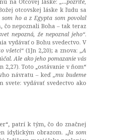
enú na Otcovej láske:
„…
pozrite,
ožej otcovskej láske k ľudu sa
al som ho a z Egypta som povolal
, čo nepoznali Boha – tak teraz
svet nepozná, že nepoznal jeho“
.
nia vydávať o Bohu svedectvo. V
o všetci“
(1Jn 2,20); a znova:
„A
oúčal. Ale ako jeho pomazanie vás
n 2,27). Toto „ostávanie v ňom“
ovho návratu – keď
„mu
budeme
m svete: vydávať svedectvo ako
er“, patrí k tým, čo do značnej
len idylickým obrazom.
„Ja som