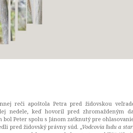
nnej reči apoštola Petra pred židovskou veľra
lej nedele, keď hovoril pred zhromaždeným d
ol Peter spolu s Jánom zatknutý pre ohlasovanie 
edli pred židovský právny súd.
„Vodcovia ľudu a star