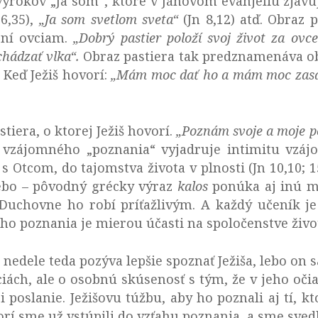
výrokov „Ja som“, ktoré v Jánovom evanjeliu zjavu
6,35),
„Ja som svetlom sveta“
(Jn 8,12) atď. Obraz p
ení ovciam.
„Dobrý pastier položí svoj život za ovce
chádzať vlka“.
Obraz pastiera tak predznamenáva obe
 Keď Ježiš hovorí:
„M
ám moc dať ho a mám moc zasa 
stiera, o ktorej Ježiš hovorí.
„Poznám svoje
a moje 
 vzájomného „poznania“ vyjadruje intimitu vzáj
s Otcom, do tajomstva života v plnosti (Jn 10,10; 15
alebo – pôvodný grécky výraz
kalos
ponúka aj inú mo
 Duchovne ho robí príťažlivým. A každý učeník je
ho poznania je mierou účasti na spoločenstve živo
 nedele teda pozýva lepšie spoznať Ježiša, lebo on 
ách, ale o osobnú skúsenosť s tým, že v jeho oči
i poslanie. Ježišovu túžbu, aby ho poznali aj tí, k
orí sme už vstúpili do vzťahu poznania, a sme sved