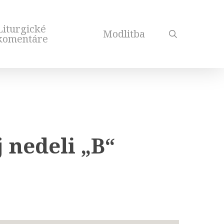
Liturgické
Modlitba
search
komentáre
 nedeli „B“