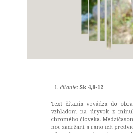
čítanie:
Sk 4,8-12
Text čítania vovádza do obra
vzhľadom na úryvok z minu
chromého človeka. Medzičasom b
noc zadržaní a ráno ich predvi