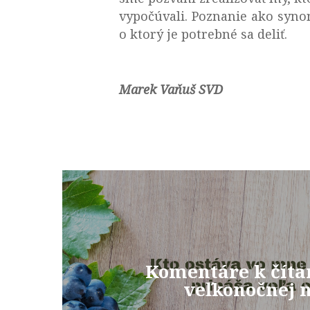
vypočúvali. Poznanie ako syno
o ktorý je potrebné sa deliť.
Marek Vaňuš SVD
Komentáre k číta
veľkonočnej n