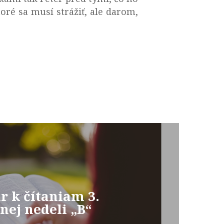
ré sa musí strážiť, ale darom,
 k čítaniam 3.
nej nedeli „B“