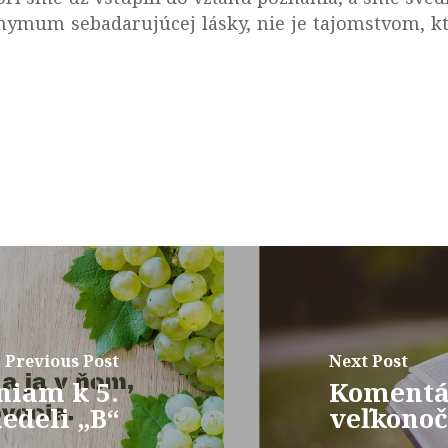
nymum sebadarujúcej lásky, nie je tajomstvom, kto
Previous Post
Next Post
niam k 5.
Komentár
edeli „B“
veľkonoč