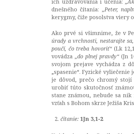
ich uzdravovania i učenia:
„Ak
dnešného čítania:
„Peter, nap
kerygmy, čiže posolstva viery o 
Ako prvé si všimnime, že v Pe
úrady a vrchnosti, nestarajte sa
poučí, čo treba hovoriť“
(Lk 12,1
vovádza
„do plnej pravdy“
(Jn 1
svojom prejave vychádza z d
„spasenie“. Fyzické vyliečenie 
je dôvod, prečo chromý stojí
urobiť túto skutočnosť znám
stane známou, nebude sa nik 
vzťah s Bohom skrze Ježiša Kri
čítanie:
1Jn 3,1-2