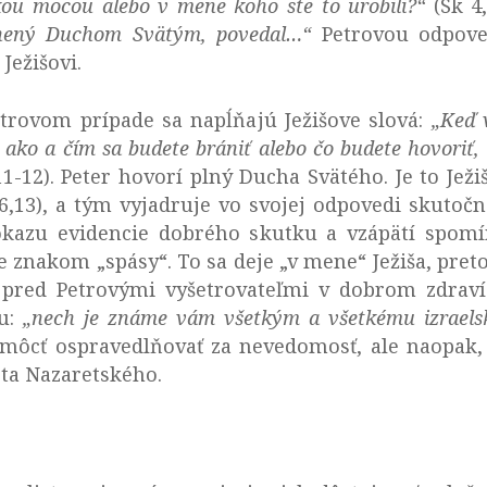
ou mocou alebo v mene koho ste to urobili?“
(Sk 4,
lnený Duchom Svätým, povedal…“
Petrovou odpove
Ježišovi.
trovom prípade sa napĺňajú Ježišove slová:
„Keď 
, ako a čím sa budete brániť alebo čo budete hovoriť
1-12). Peter hovorí plný Ducha Svätého. Je to Je
6,13), a tým vyjadruje vo svojej odpovedi skutočn
ôkazu evidencie dobrého skutku a vzápätí spomí
je znakom „spásy“. To sa deje „v mene“ Ježiša, pre
 pred Petrovými vyšetrovateľmi v dobrom zdraví
ou:
„
nech je známe vám všetkým a všetkému izraels
môcť ospravedlňovať za nevedomosť, ale naopak
sta Nazaretského.