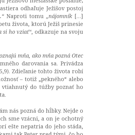
jú Ježišovo mesiášske poslanie;
astiera odhaľuje Ježišov postoj
.“
Naproti tomu
„nájomník
[…]
tu života, ktorú Ježiš prinesie
si ho vziať“
, odkazuje na svoju
poznajú mňa, ako mňa pozná Otec
omného darovania sa. Privádza
,9). Zdieľanie tohto života robí
žnosť – totiž „pekného“ alebo
 vtiahnutý do túžby poznať ho
ta.
sám nás pozná do hĺbky. Nejde o
ach sme vzácni, a on je ochotný
torí ešte nepatria do jeho stáda,
kami tak Peter pred tými, čo ho