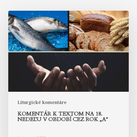
Komentár
k
textom
na
18.
nedeľu
v
období
cez
rok
„A“
Liturgické komentáre
KOMENTÁR K TEXTOM NA 18.
NEDEĽU V OBDOBÍ CEZ ROK „A“