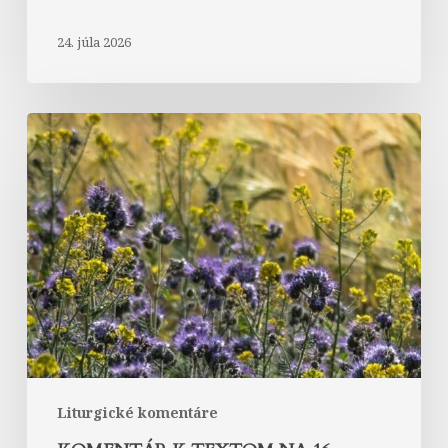
24. júla 2026
Komentár
k
textom
na
16.
nedeľu
v
období
cez
rok
„A“
Liturgické komentáre