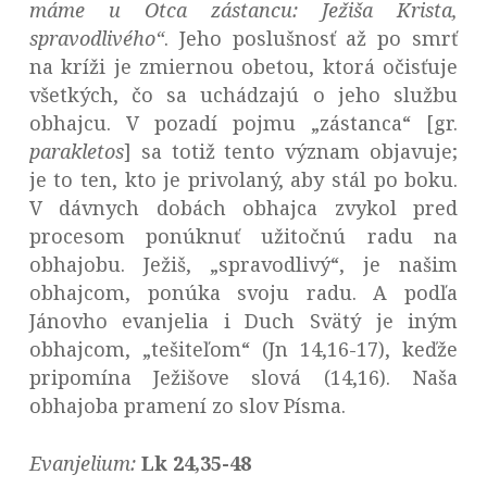
máme u Otca zástancu: Ježiša Krista,
spravodlivého“
. Jeho poslušnosť až po smrť
na kríži je zmiernou obetou, ktorá očisťuje
všetkých, čo sa uchádzajú o jeho službu
obhajcu. V pozadí pojmu „zástanca“ [gr.
parakletos
] sa totiž tento význam objavuje;
je to ten, kto je privolaný, aby stál po boku.
V dávnych dobách obhajca zvykol pred
procesom ponúknuť užitočnú radu na
obhajobu. Ježiš, „spravodlivý“, je našim
obhajcom, ponúka svoju radu. A podľa
Jánovho evanjelia i Duch Svätý je iným
obhajcom, „tešiteľom“ (Jn 14,16-17), keďže
pripomína Ježišove slová (14,16). Naša
obhajoba pramení zo slov Písma.
Evanjelium:
Lk 24,35-48