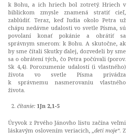
k Bohu, a ich hriech bol zotretý. Hriech v
biblickom zmysle znamená stratiť cieľ,
zablúdiť. Teraz, keď ľudia okolo Petra už
chápu nedávne udalosti vo svetle Písma, sú
povolaní konať pokánie a obrátiť sa
správnym smerom: k Bohu. A skutočne, ak
by sme čítali Skutky ďalej, dozvedeli by sme
sa o obrátení tých, čo Petra počúvali (porov.
Sk 4,4). Porozumenie udalostí (i vlastného)
života vo svetle Písma privádza
k správnemu nasmerovaniu vlastného
života.
čítanie:
1Jn 2,1-5
Úryvok z Prvého Jánovho listu začína veľmi
láskavým oslovením veriacich,
„deti moje“
. Z