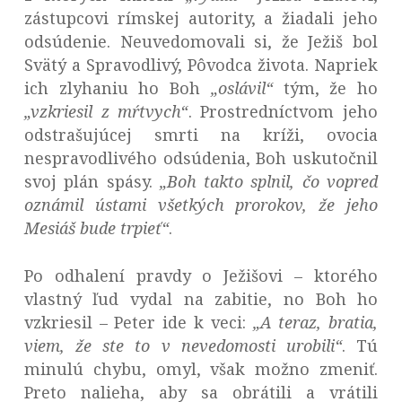
zástupcovi rímskej autority, a žiadali jeho
odsúdenie. Neuvedomovali si, že Ježiš bol
Svätý a Spravodlivý, Pôvodca života. Napriek
ich zlyhaniu ho Boh
„oslávil“
tým, že ho
„vzkriesil z mŕtvych“
. Prostredníctvom jeho
odstrašujúcej smrti na kríži, ovocia
nespravodlivého odsúdenia, Boh uskutočnil
svoj plán spásy.
„
Boh takto splnil, čo vopred
oznámil ústami všetkých prorokov, že jeho
Mesiáš bude trpieť“
.
Po odhalení pravdy o Ježišovi – ktorého
vlastný ľud vydal na zabitie, no Boh ho
vzkriesil – Peter ide k veci:
„A teraz
, bratia,
viem, že ste to v nevedomosti urobili“
. Tú
minulú chybu, omyl, však možno zmeniť.
Preto nalieha, aby sa obrátili a vrátili