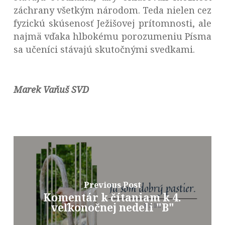
záchrany všetkým národom. Teda nielen cez
fyzickú skúsenosť Ježišovej prítomnosti, ale
najmä vďaka hlbokému porozumeniu Písma
sa učeníci stávajú skutočnými svedkami.
Marek Vaňuš SVD
Previous Post
Komentár k čítaniam k 4.
veľkonočnej nedeli "B"