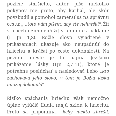
pozície staršieho, autor píše niekoľko
pokynov nie preto, aby karhal, ale skôr
povzbudil a pomohol zamerať sa na správnu
cestu:
„…
toto vám píšem, aby ste nehrešili“
. Žiť
v hriechu znamená žiť v temnote a v klame
(1 Jn 1,8). Božie slovo vyjadrené v
prikázaniach ukazuje ako neupadnúť do
hriechu a kráčať po ceste dokonalosti. Na
prvom mieste je to najmä Ježišovo
prikázanie lásky (1Jn 2,7-11), ktoré je
potrebné poslúchať a nasledovať. Lebo
„
kto
zachováva jeho slovo, v tom je Božia láska
naozaj dokonalá“
.
Riziko spáchania hriechu však nemožno
úplne vylúčiť. Ľudia majú sklon k hriechu.
Preto sa pripomína:
„
keby niekto zhrešil,