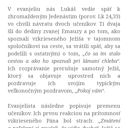
V evanjeliu nás Lukáš vedie späť k
zhromaždeným Jedenástim (porov. Lk 24,33)
vo chvíli návratu dvoch učeníkov. Tí dvaja
šli do dediny zvanej Emauzy a po tom, ako
spoznali vzkrieseného Ježiša v tajomnom
spoločníkovi na ceste, sa vrátili späť, aby sa
podelili s ostatnými o tom,
„
čo sa im stalo
cestou a ako ho spoznali pri lámaní chleba“
.
Ich rozprávanie prerušuje samotný Ježiš,
ktorý sa objavuje uprostred nich a
pozdravuje ich svojím typickým
veľkonočným pozdravom,
„Pokoj vám“
.
Evanjelista následne popisuje premenu
učeníkov. Ich prvou reakciou na prítomnosť
vzkrieseného Pána bol strach:
„
Zmätení