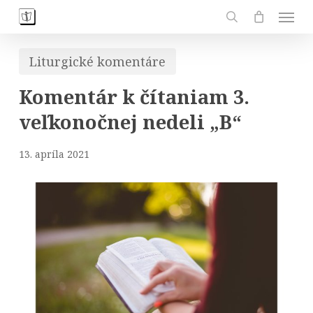
Skip
Men
to
search
main
Liturgické komentáre
content
Komentár k čítaniam 3.
veľkonočnej nedeli „B“
13. apríla 2021