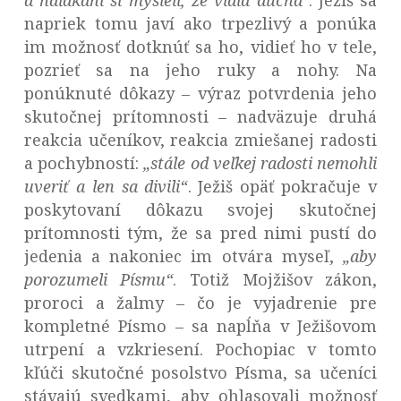
a naľakaní si mysleli, že vidia ducha“
. Ježiš sa
napriek tomu javí ako trpezlivý a ponúka
im možnosť dotknúť sa ho, vidieť ho v tele,
pozrieť sa na jeho ruky a nohy. Na
ponúknuté dôkazy – výraz potvrdenia jeho
skutočnej prítomnosti – nadväzuje druhá
reakcia učeníkov, reakcia zmiešanej radosti
a pochybností:
„
stále od veľkej radosti nemohli
uveriť a len sa divili“
. Ježiš opäť pokračuje v
poskytovaní dôkazu svojej skutočnej
prítomnosti tým, že sa pred nimi pustí do
jedenia a nakoniec im otvára myseľ,
„aby
porozumeli Písmu“
. Totiž Mojžišov zákon,
proroci a žalmy – čo je vyjadrenie pre
kompletné Písmo – sa napĺňa v Ježišovom
utrpení a vzkriesení. Pochopiac v tomto
kľúči skutočné posolstvo Písma, sa učeníci
stávajú svedkami, aby ohlasovali možnosť