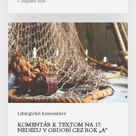
1. augusta 2026
Komentár
k
textom
na
17.
nedeľu
v
období
cez
rok
„A“
Liturgické komentáre
KOMENTÁR K TEXTOM NA 17.
NEDEĽU V OBDOBÍ CEZ ROK „A“