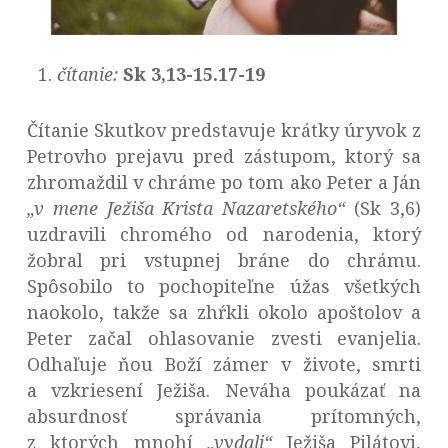
čítanie:
Sk 3,13-15.17-19
Čítanie Skutkov predstavuje krátky úryvok z
Petrovho prejavu pred zástupom, ktorý sa
zhromaždil v chráme po tom ako Peter a Ján
„v mene Ježiša Krista Nazaretského“
(Sk 3,6)
uzdravili chromého od narodenia, ktorý
žobral pri vstupnej bráne do chrámu.
Spôsobilo to pochopiteľne úžas všetkých
naokolo, takže sa zhŕkli okolo apoštolov a
Peter začal ohlasovanie zvesti evanjelia.
Odhaľuje ňou Boží zámer v živote, smrti
a vzkriesení Ježiša. Neváha poukázať na
absurdnosť správania prítomných,
z ktorých mnohí
„vydali“
Ježiša Pilátovi,