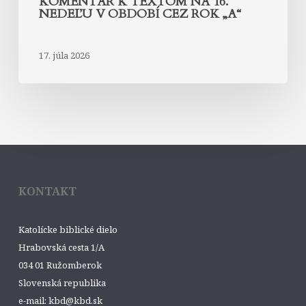
KOMENTÁR K TEXTOM NA 16.
NEDEĽU V OBDOBÍ CEZ ROK „A“
17. júla 2026
KONTAKT
Katolícke biblické dielo
Hrabovská cesta 1/A
034 01 Ružomberok
Slovenská republika
e-mail: kbd@kbd.sk