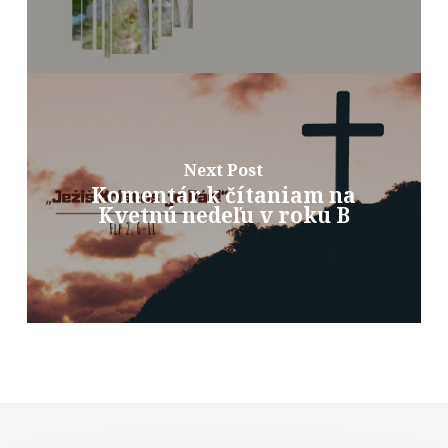
Next Post
Komentár k čítaniam na
Kvetnú nedeľu v roku B