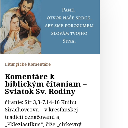
iblickým
ítaniam
viatok
v.
odiny
Liturgické komentáre
Komentáre k
biblickým čítaniam –
Sviatok Sv. Rodiny
čítanie: Sir 3,3-7.14-16 Knihu
Sirachovcovu – v kresťanskej
tradícii označovanú aj
„Ekleziastikus“, čiže „cirkevný