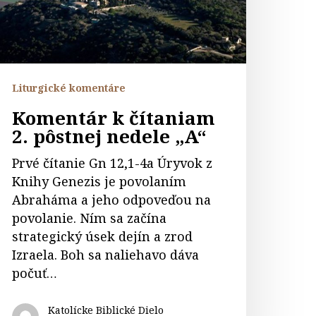
edele
A“
Liturgické komentáre
Komentár k čítaniam
2. pôstnej nedele „A“
Prvé čítanie Gn 12,1-4a Úryvok z
Knihy Genezis je povolaním
Abraháma a jeho odpoveďou na
povolanie. Ním sa začína
strategický úsek dejín a zrod
Izraela. Boh sa naliehavo dáva
počuť…
Katolícke Biblické Dielo