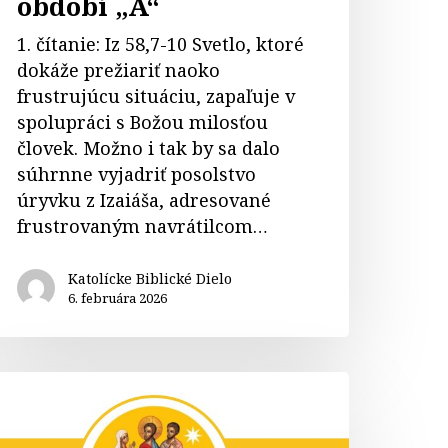
období „A“
1. čítanie: Iz 58,7-10 Svetlo, ktoré
dokáže prežiariť naoko
frustrujúcu situáciu, zapaľuje v
spolupráci s Božou milosťou
človek. Možno i tak by sa dalo
súhrnne vyjadriť posolstvo
úryvku z Izaiáša, adresované
frustrovaným navrátilcom…
Katolícke Biblické Dielo
6. februára 2026
omentár
iturgickým