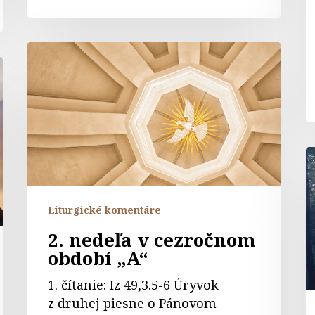
2.
nedeľa
v
cezročnom
období
„A“
K
k
s
Z
Liturgické komentáre
P
2. nedeľa v cezročnom
období „A“
1. čítanie: Iz 49,3.5-6 Úryvok
z druhej piesne o Pánovom