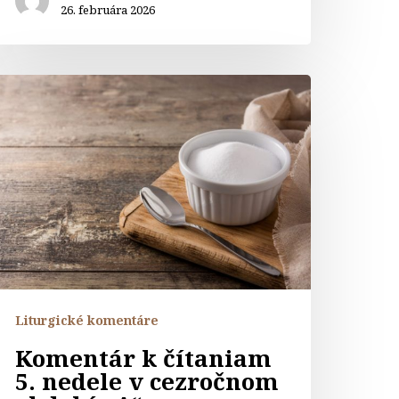
26. februára 2026
omentár
ítaniam
edele
ezročnom
bdobí
A“
Liturgické komentáre
Komentár k čítaniam
5. nedele v cezročnom