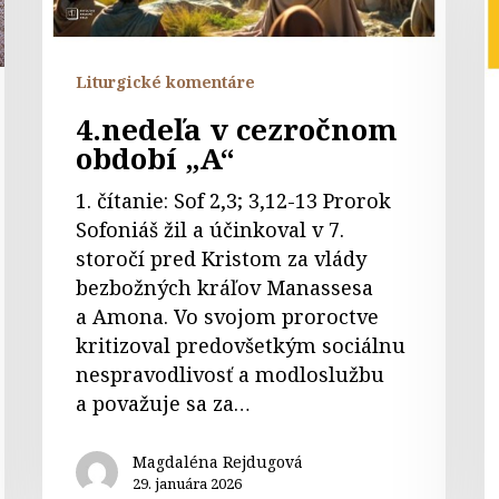
č
n
N
Liturgické komentáre
B
4.nedeľa v cezročnom
s
období „A“
1. čítanie: Sof 2,3; 3,12-13 Prorok
Sofoniáš žil a účinkoval v 7.
storočí pred Kristom za vlády
bezbožných kráľov Manassesa
a Amona. Vo svojom proroctve
kritizoval predovšetkým sociálnu
nespravodlivosť a modloslužbu
a považuje sa za…
Magdaléna Rejdugová
29. januára 2026