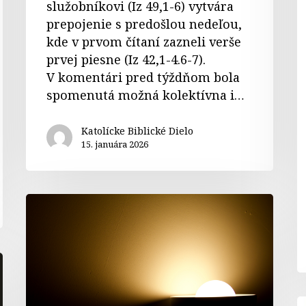
služobníkovi (Iz 49,1-6) vytvára
prepojenie s predošlou nedeľou,
kde v prvom čítaní zazneli verše
prvej piesne (Iz 42,1-4.6-7).
V komentári pred týždňom bola
spomenutá možná kolektívna i…
Katolícke Biblické Dielo
15. januára 2026
Komentáre
k
biblickým
čítaniam
–
Druhá
K