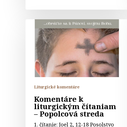
Komentáre
k
liturgickým
čítaniam
–
Popolcová
streda
Liturgické komentáre
Komentáre k
liturgickým čítaniam
– Popolcová streda
1. čítanie: Joel 2, 12-18 Posolstvo