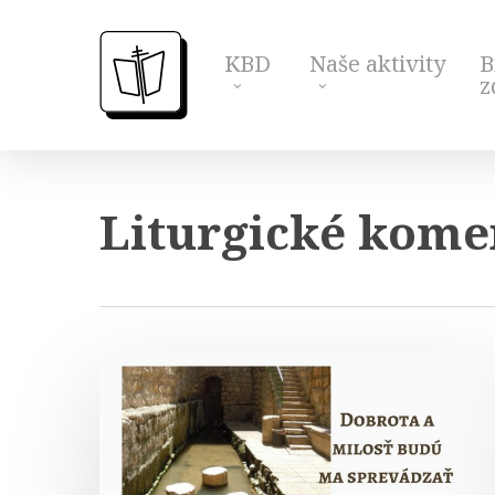
Skip
to
KBD
Naše aktivity
B
main
z
content
Liturgické kome
Komentár
k
čítaniam
4.
pôstnej