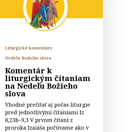
ítaniam
a
edeľu
ožieho
lova
Liturgické komentáre
Nedeľa Božieho slova
Komentár k
liturgickým čítaniam
na Nedeľu Božieho
slova
Vhodné prečítať aj počas liturgie
pred jednotlivými čítaniami Iz
8,23b–9,3 V prvom čítaní z
proroka Izaiáša počúvame ako v