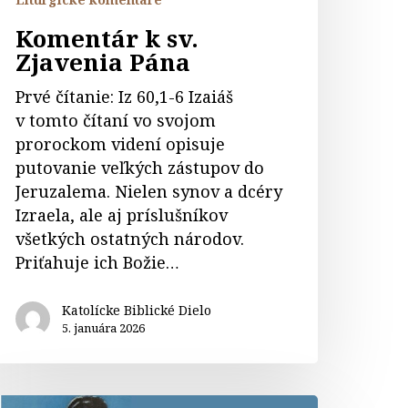
Komentár k sv.
Zjavenia Pána
Prvé čítanie: Iz 60,1-6 Izaiáš
v tomto čítaní vo svojom
prorockom videní opisuje
putovanie veľkých zástupov do
Jeruzalema. Nielen synov a dcéry
Izraela, ale aj príslušníkov
všetkých ostatných národov.
Priťahuje ich Božie…
Katolícke Biblické Dielo
5. januára 2026
omentáre