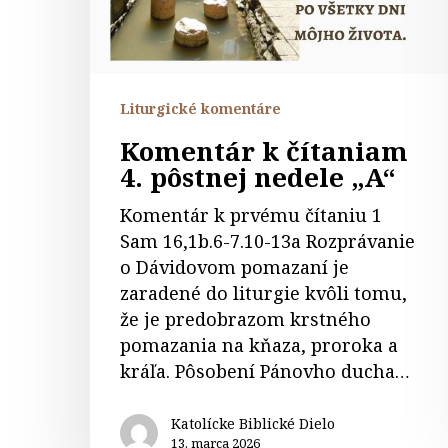
nedele
„A“
Liturgické komentáre
Komentár k čítaniam
4. pôstnej nedele „A“
Komentár k prvému čítaniu 1
Sam 16,1b.6-7.10-13a Rozprávanie
o Dávidovom pomazaní je
zaradené do liturgie kvôli tomu,
že je predobrazom krstného
pomazania na kňaza, proroka a
kráľa. Pôsobení Pánovho ducha…
Katolícke Biblické Dielo
13. marca 2026