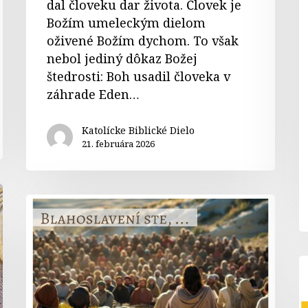
dal človeku dar života. Človek je
Božím umeleckým dielom
oživené Božím dychom. To však
nebol jediný dôkaz Božej
štedrosti: Boh usadil človeka v
záhrade Eden…
Katolícke Biblické Dielo
21. februára 2026
4.nedeľa
v
cezročnom
období
K
„A“
k
l