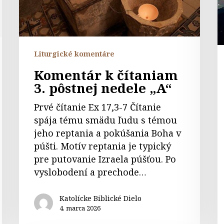
nedele
n
„A“
„
Liturgické komentáre
Komentár k čítaniam
3. pôstnej nedele „A“
Prvé čítanie Ex 17,3-7 Čítanie
spája tému smädu ľudu s témou
jeho reptania a pokúšania Boha v
púšti. Motív reptania je typický
pre putovanie Izraela púšťou. Po
vyslobodení a prechode…
Katolícke Biblické Dielo
4. marca 2026