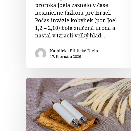
proroka Joela zaznelo v čase
nesmierne ťažkom pre Izrael.
Počas invázie kobyliek (por. Joel
1,2 – 2,10) bola zničená úroda a
nastal v Izraeli veľký hlad.…
Katolícke Biblické Dielo
17. februára 2026
Komentár
k
čítaniam
–
sv.
Obetovanie
Pána