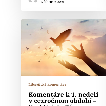
1. februára 2026
Komentáre
k
1.
nedeli
v
cezročnom
období
–
Krst
Krista
Pána
Liturgické komentáre
Komentáre k 1. nedeli
v cezročnom období –