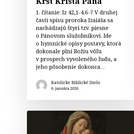
Krst Krista Pána
1. čítanie: Iz 42,1-4.6-7 V druhej
časti spisu proroka Izaiáša sa
nachádzajú štyri tzv. piesne
o Pánovom služobníkovi. Ide
o hymnické opisy postavy, ktorá
dokonale plní Božiu vôľu
v prospech vyvoleného ľudu, a
jeho pôsobenie dokonca…
Katolícke Biblické Dielo
6. januára 2026
Komentáre
k
biblickým