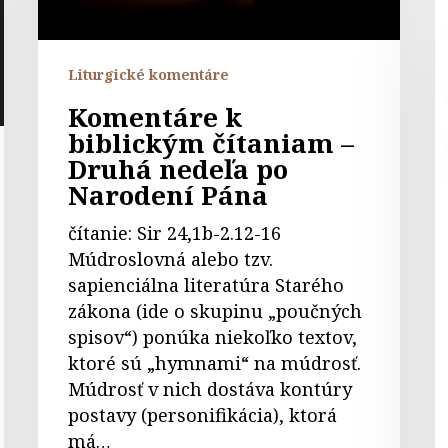
nedeľa
k
po
b
Narodení
č
Liturgické komentáre
Pána
–
Komentáre k
S
biblickým čítaniam –
S
Druhá nedeľa po
R
Narodení Pána
čítanie: Sir 24,1b-2.12-16
Múdroslovná alebo tzv.
sapienciálna literatúra Starého
zákona (ide o skupinu „poučných
spisov“) ponúka niekoľko textov,
ktoré sú „hymnami“ na múdrosť.
Múdrosť v nich dostáva kontúry
postavy (personifikácia), ktorá
má…