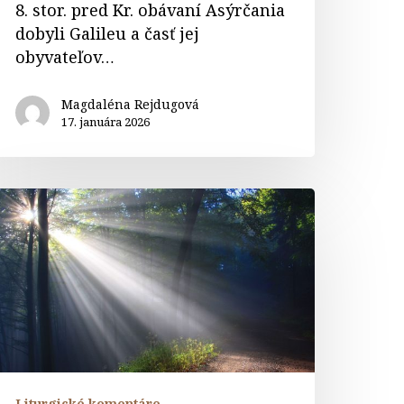
8. stor. pred Kr. obávaní Asýrčania
dobyli Galileu a časť jej
obyvateľov…
Magdaléna Rejdugová
17. januára 2026
omentár
v.
javenia
ána
Liturgické komentáre