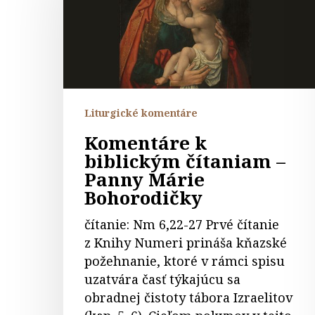
čítaniam
–
Panny
Márie
Bohorodičky
Liturgické komentáre
Komentáre k
biblickým čítaniam –
Panny Márie
Bohorodičky
čítanie: Nm 6,22-27 Prvé čítanie
z Knihy Numeri prináša kňazské
požehnanie, ktoré v rámci spisu
uzatvára časť týkajúcu sa
obradnej čistoty tábora Izraelitov