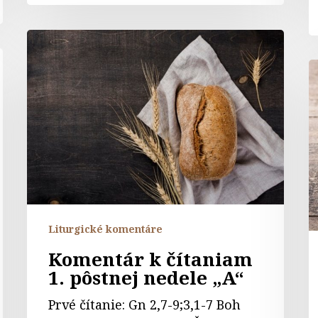
Komentár
k
K
čítaniam
k
1.
č
pôstnej
5.
nedele
n
„A“
v
c
o
„
Liturgické komentáre
Komentár k čítaniam
1. pôstnej nedele „A“
Prvé čítanie: Gn 2,7-9;3,1-7 Boh