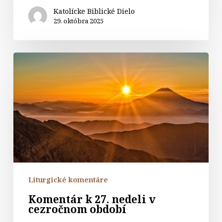
Katolícke Biblické Dielo
29. októbra 2025
Komentár
k
27.
nedeli
v
cezročnom
období
Liturgické komentáre
Komentár k 27. nedeli v
cezročnom období