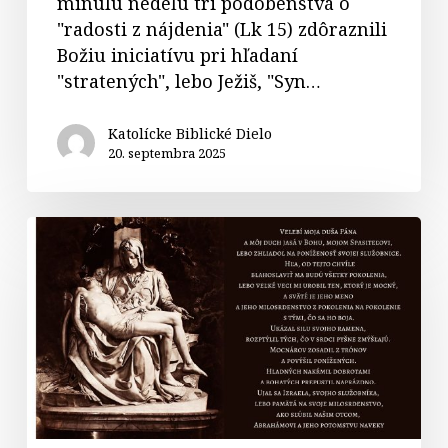
minulú nedeľu tri podobenstvá o
"radosti z nájdenia" (Lk 15) zdôraznili
Božiu iniciatívu pri hľadaní
"stratených", lebo Ježiš, "Syn…
Katolícke Biblické Dielo
20. septembra 2025
Sedembolestná
Panna
Mária