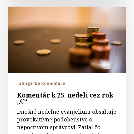
Komentár
k
25.
nedeli
cez
rok
„C“
Liturgické komentáre
Komentár k 25. nedeli cez rok
„C“
Dnešné nedeľné evanjelium obsahuje
provokatívne podobenstve o
nepoctivom správcovi. Zatiaľ čo