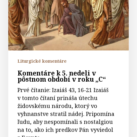
pôstnom
období
v
roku
„C“
Liturgické komentáre
Komentáre k 5. nedeli v
pôstnom období v roku „C“
Prvé čítanie: Izaiáš 43, 16-21 Izaiáš
v tomto čítaní prináša útechu
židovskému národu, ktorý vo
vyhnanstve stratil nádej. Pripomína
ľudu, aby nespomínali s nostalgiou
na to, ako ich predkov Pán vyviedol