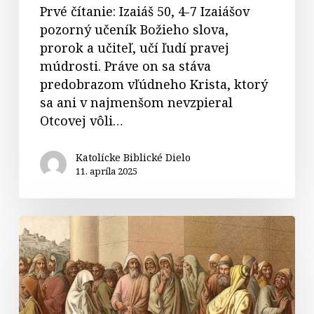
Prvé čítanie: Izaiáš 50, 4-7 Izaiášov
pozorný učeník Božieho slova,
prorok a učiteľ, učí ľudí pravej
múdrosti. Práve on sa stáva
predobrazom vľúdneho Krista, ktorý
sa ani v najmenšom nevzpieral
Otcovej vôli…
Katolícke Biblické Dielo
11. apríla 2025
Komentáre
k
5.
nedeli
v