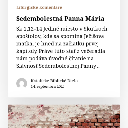
Liturgické komentáre
Sedembolestná Panna Mária
Sk 1,12–14 Jediné miesto v Skutkoch
apoštolov, kde sa spomína Ježišova
matka, je hneď na začiatku prvej
kapitoly. Práve túto stať z večeradla
nám podáva úvodné čítanie na
Slávnosť Sedembolestnej Panny…
Katolícke Biblické Dielo
14. septembra 2025
Komentár
k
23.