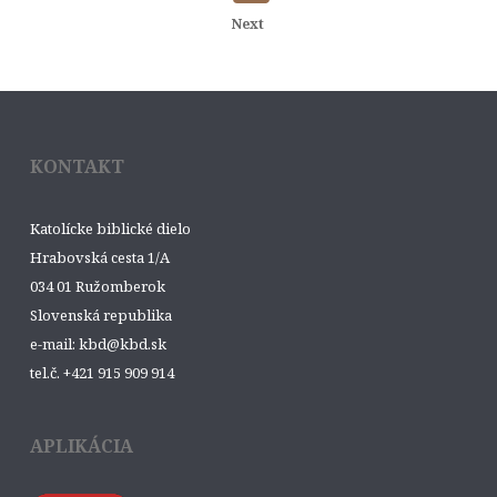
Next
KONTAKT
Katolícke biblické dielo
Hrabovská cesta 1/A
034 01 Ružomberok
Slovenská republika
e-mail: kbd@kbd.sk
tel.č. +421 915 909 914
APLIKÁCIA