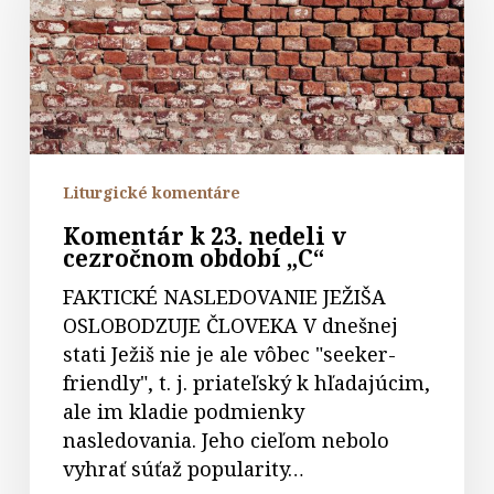
nedeli
v
cezročnom
období
„C“
Liturgické komentáre
Komentár k 23. nedeli v
cezročnom období „C“
FAKTICKÉ NASLEDOVANIE JEŽIŠA
OSLOBODZUJE ČLOVEKA V dnešnej
stati Ježiš nie je ale vôbec "seeker-
friendly", t. j. priateľský k hľadajúcim,
ale im kladie podmienky
nasledovania. Jeho cieľom nebolo
vyhrať súťaž popularity…