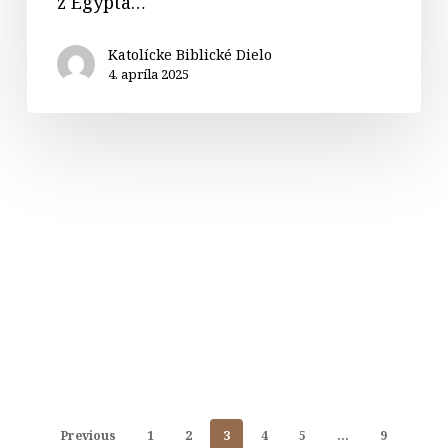
z Egypta…
Katolícke Biblické Dielo
4. apríla 2025
Previous
1
2
3
4
5
…
9