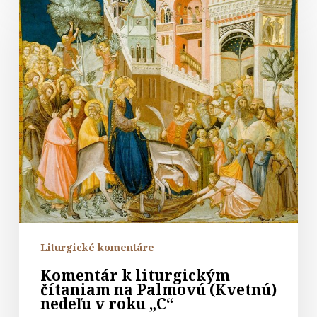
k
liturgickým
čítaniam
na
Palmovú
(Kvetnú)
nedeľu
v
roku
„C“
Liturgické komentáre
Komentár k liturgickým
čítaniam na Palmovú (Kvetnú)
nedeľu v roku „C“