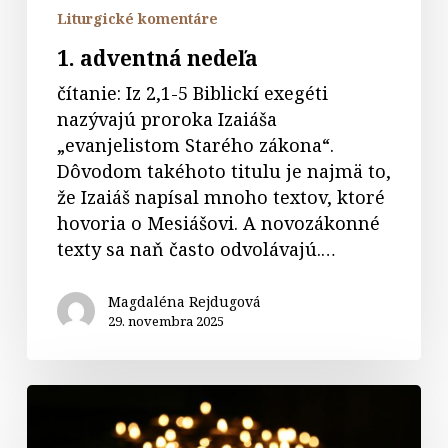
Liturgické komentáre
1. adventná nedeľa
čítanie: Iz 2,1-5 Biblickí exegéti
nazývajú proroka Izaiáša
„evanjelistom Starého zákona“.
Dôvodom takéhoto titulu je najmä to,
že Izaiáš napísal mnoho textov, ktoré
hovoria o Mesiášovi. A novozákonné
texty sa naň často odvolávajú.…
Magdaléna Rejdugová
29. novembra 2025
Komentáre
k