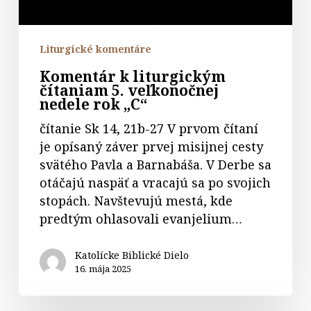
rok
„C“
Liturgické komentáre
Komentár k liturgickým
čítaniam 5. veľkonočnej
nedele rok „C“
čítanie Sk 14, 21b-27 V prvom čítaní
je opísaný záver prvej misijnej cesty
svätého Pavla a Barnabáša. V Derbe sa
otáčajú naspäť a vracajú sa po svojich
stopách. Navštevujú mestá, kde
predtým ohlasovali evanjelium…
Katolícke Biblické Dielo
16. mája 2025