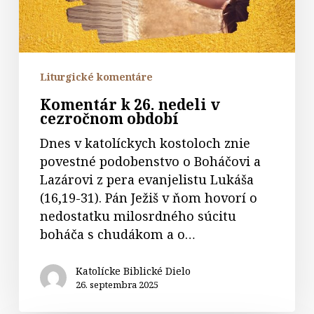
období
Liturgické komentáre
Komentár k 26. nedeli v
cezročnom období
Dnes v katolíckych kostoloch znie
povestné podobenstvo o Boháčovi a
Lazárovi z pera evanjelistu Lukáša
(16,19-31). Pán Ježiš v ňom hovorí o
nedostatku milosrdného súcitu
boháča s chudákom a o…
Katolícke Biblické Dielo
26. septembra 2025