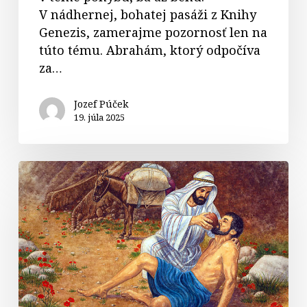
V nádhernej, bohatej pasáži z Knihy
Genezis, zamerajme pozornosť len na
túto tému. Abrahám, ktorý odpočíva
za…
Jozef Púček
19. júla 2025
Komentár
k
textom
na
15.
nedeľu
v
období