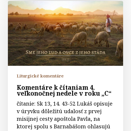
Komentáre
k
čítaniam
4.
veľkonočnej
nedele
v
roku
„C“
Liturgické komentáre
Komentáre k čítaniam 4.
veľkonočnej nedele v roku „C“
čítanie: Sk 13, 14. 43-52 Lukáš opisuje
v úryvku dôležitú udalosť z prvej
misijnej cesty apoštola Pavla, na
ktorej spolu s Barnabášom ohlasujú