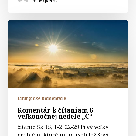
31. mája 2025
Komentár
k
čítaniam
6.
veľkonočnej
nedele
„C“
Liturgické komentáre
Komentár k čítaniam 6.
veľkonočnej nedele „C“
čítanie Sk 15, 1-2. 22-29 Prvý veľký
problém, ktorému museli Ježišovi