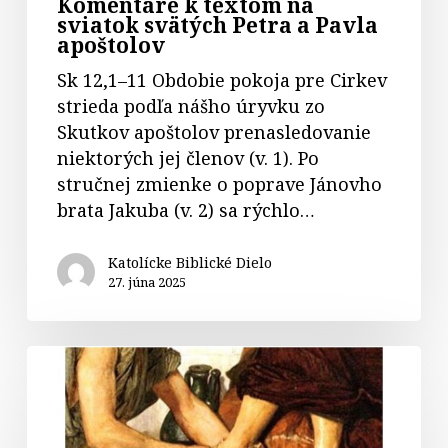
Komentáre k textom na
sviatok svätých Petra a Pavla
apoštolov
Sk 12,1–11 Obdobie pokoja pre Cirkev
strieda podľa nášho úryvku zo
Skutkov apoštolov prenasledovanie
niektorých jej členov (v. 1). Po
stručnej zmienke o poprave Jánovho
brata Jakuba (v. 2) sa rýchlo…
Katolícke Biblické Dielo
27. júna 2025
Komentár
k
evanjeliu
na