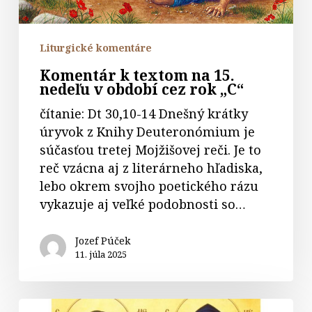
cez
rok
„C“
Liturgické komentáre
Komentár k textom na 15.
nedeľu v období cez rok „C“
čítanie: Dt 30,10-14 Dnešný krátky
úryvok z Knihy Deuteronómium je
súčasťou tretej Mojžišovej reči. Je to
reč vzácna aj z literárneho hľadiska,
lebo okrem svojho poetického rázu
vykazuje aj veľké podobnosti so…
Jozef Púček
11. júla 2025
Svätých