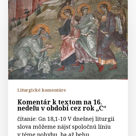
Komentár
k
textom
na
16.
nedeľu
v
období
cez
rok
„C“
Liturgické komentáre
Komentár k textom na 16.
nedeľu v období cez rok „C“
čítanie: Gn 18,1-10 V dnešnej liturgii
slova môžeme nájsť spoločnú líniu
v téme pohybu, ba až behu.