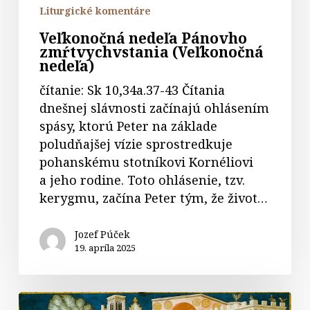
Liturgické komentáre
Veľkonočná nedeľa Pánovho
zmŕtvychvstania (Veľkonočná
nedeľa)
čítanie: Sk 10,34a.37-43 Čítania
dnešnej slávnosti začínajú ohlásením
spásy, ktorú Peter na základe
poludňajšej vízie sprostredkuje
pohanskému stotníkovi Kornéliovi
a jeho rodine. Toto ohlásenie, tzv.
kerygmu, začína Peter tým, že život…
Jozef Púček
19. apríla 2025
Komentár