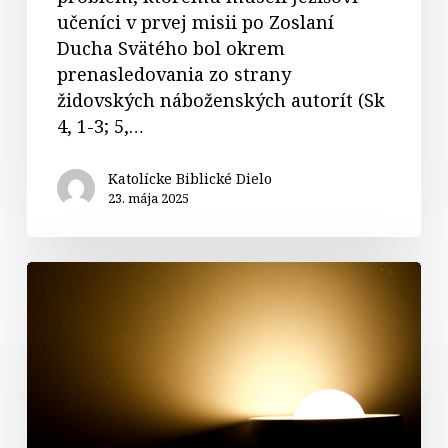
učeníci v prvej misii po Zoslaní
Ducha Svätého bol okrem
prenasledovania zo strany
židovských náboženských autorít (Sk
4, 1-3; 5,…
Katolícke Biblické Dielo
23. mája 2025
Komentár
k
liturgickým
čítaniam
5.
veľkonočnej
nedele