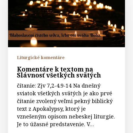
textom
na
Slávnosť
všetkých
svätých
Liturgické komentáre
Komentáre k textom na
Slávnosť všetkých svätých
čítanie: Zjv 7,2-4.9-14 Na dnešný
sviatok všetkých svätých je ako prvé
čítanie zvolený veľmi pekný biblický
text z Apokalypsy, ktorý je
vznešeným opisom nebeskej liturgie.
Je to úžasné predstavenie. V…