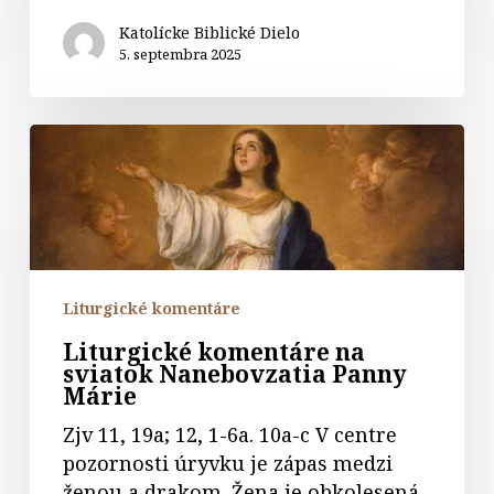
Katolícke Biblické Dielo
5. septembra 2025
Liturgické
komentáre
na
sviatok
Nanebovzatia
Panny
Márie
Liturgické komentáre
Liturgické komentáre na
sviatok Nanebovzatia Panny
Márie
Zjv 11, 19a; 12, 1-6a. 10a-c V centre
pozornosti úryvku je zápas medzi
ženou a drakom. Žena je obkolesená