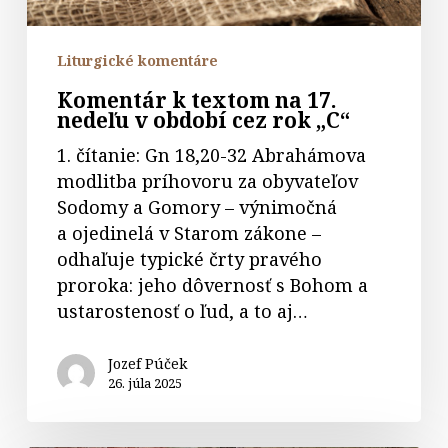
rok
„C“
Liturgické komentáre
Komentár k textom na 17.
nedeľu v období cez rok „C“
1. čítanie: Gn 18,20-32 Abrahámova
modlitba príhovoru za obyvateľov
Sodomy a Gomory – výnimočná
a ojedinelá v Starom zákone –
odhaľuje typické črty pravého
proroka: jeho dôvernosť s Bohom a
ustarostenosť o ľud, a to aj…
Jozef Púček
26. júla 2025