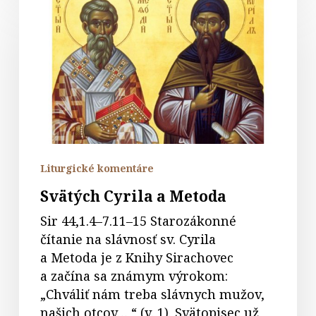
Cyrila
a
Metoda
Liturgické komentáre
Svätých Cyrila a Metoda
Sir 44,1.4–7.11–15 Starozákonné
čítanie na slávnosť sv. Cyrila
a Metoda je z Knihy Sirachovec
a začína sa známym výrokom:
„Chváliť nám treba slávnych mužov,
našich otcov… “ (v. 1). Svätopisec už