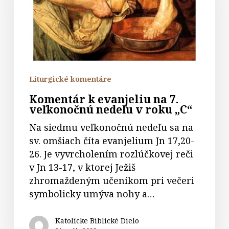
7.
veľkonočnú
nedeľu
v
roku
„C“
Liturgické komentáre
Komentár k evanjeliu na 7.
veľkonočnú nedeľu v roku „C“
Na siedmu veľkonočnú nedeľu sa na
sv. omšiach číta evanjelium Jn 17,20-
26. Je vyvrcholením rozlúčkovej reči
v Jn 13-17, v ktorej Ježiš
zhromaždeným učeníkom pri večeri
symbolicky umýva nohy a…
Katolícke Biblické Dielo