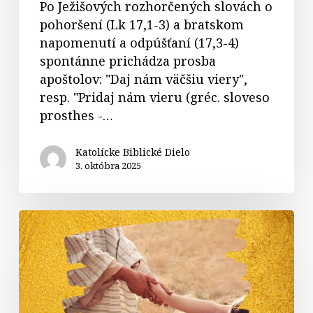
Po Ježišových rozhorčených slovách o
pohoršení (Lk 17,1-3) a bratskom
napomenutí a odpúšťaní (17,3-4)
spontánne prichádza prosba
apoštolov: "Daj nám väčšiu viery",
resp. "Pridaj nám vieru (gréc. sloveso
prosthes -…
Katolícke Biblické Dielo
3. októbra 2025
Komentár
k
26.
nedeli
v
cezročnom