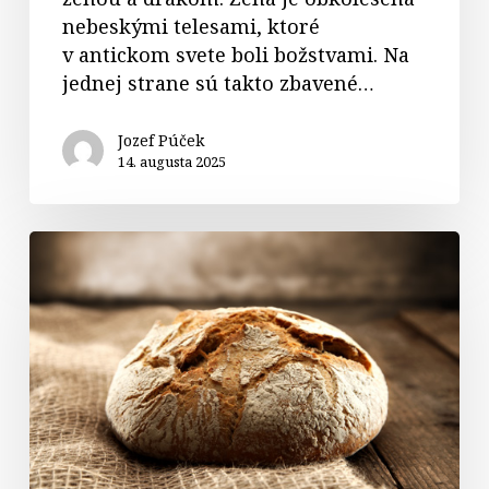
nebeskými telesami, ktoré
v antickom svete boli božstvami. Na
jednej strane sú takto zbavené…
Jozef Púček
14. augusta 2025
Komentár
k
textom
na
17.
nedeľu
v
období
cez