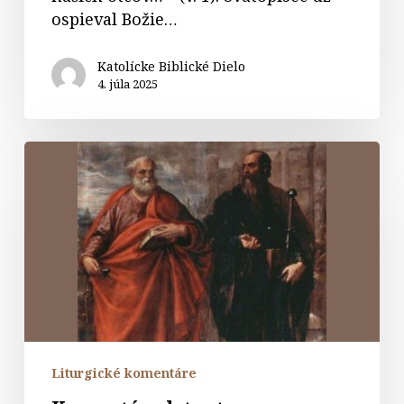
ospieval Božie…
Katolícke Biblické Dielo
4. júla 2025
Komentáre
k
textom
na
sviatok
svätých
Petra
a
Pavla
apoštolov
Liturgické komentáre