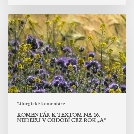
Komentár
k
textom
na
16.
nedeľu
v
období
cez
rok
„A“
Liturgické komentáre
KOMENTÁR K TEXTOM NA 16.
NEDEĽU V OBDOBÍ CEZ ROK „A“