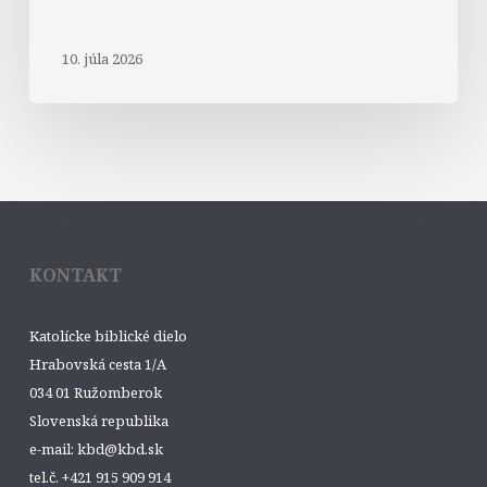
10. júla 2026
KONTAKT
Katolícke biblické dielo
Hrabovská cesta 1/A
034 01 Ružomberok
Slovenská republika
e-mail: kbd@kbd.sk
tel.č. +421 915 909 914