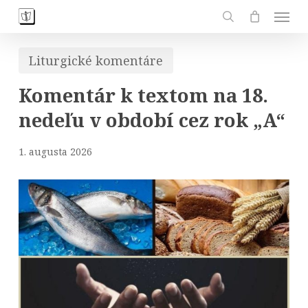
Skip
Men
to
search
main
Liturgické komentáre
content
Komentár k textom na 18.
nedeľu v období cez rok „A“
1. augusta 2026