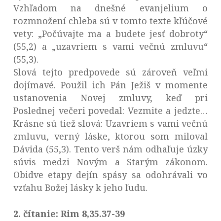
Vzhľadom na dnešné evanjelium o
rozmnožení chleba sú v tomto texte kľúčové
vety: „Počúvajte ma a budete jesť dobroty“
(55,2) a „uzavriem s vami večnú zmluvu“
(55,3).
Slová tejto predpovede sú zároveň veľmi
dojímavé. Použil ich Pán Ježiš v momente
ustanovenia Novej zmluvy, keď pri
Poslednej večeri povedal: Vezmite a jedzte…
Krásne sú tiež slová: Uzavriem s vami večnú
zmluvu, verný láske, ktorou som miloval
Dávida (55,3). Tento verš nám odhaľuje úzky
súvis medzi Novým a Starým zákonom.
Obidve etapy dejín spásy sa odohrávali vo
vzťahu Božej lásky k jeho ľudu.
2. čítanie: Rim 8,35.37-39