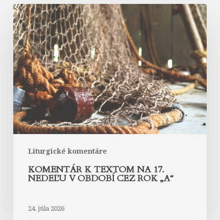
Komentár
k
textom
na
17.
nedeľu
v
období
cez
rok
„A“
Liturgické komentáre
KOMENTÁR K TEXTOM NA 17.
NEDEĽU V OBDOBÍ CEZ ROK „A“
24. júla 2026