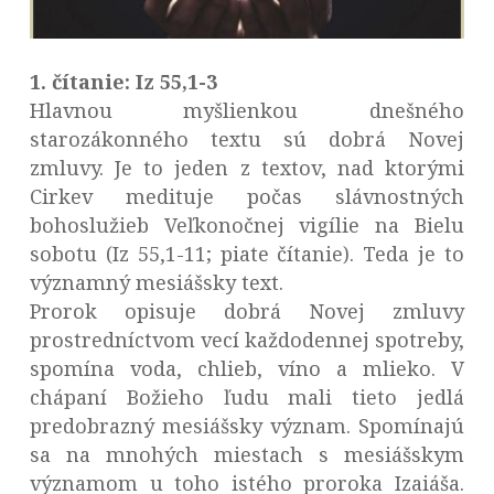
1. čítanie: Iz 55,1-3
Hlavnou myšlienkou dnešného
starozákonného textu sú dobrá Novej
zmluvy. Je to jeden z textov, nad ktorými
Cirkev medituje počas slávnostných
bohoslužieb Veľkonočnej vigílie na Bielu
sobotu (Iz 55,1-11; piate čítanie). Teda je to
významný mesiášsky text.
Prorok opisuje dobrá Novej zmluvy
prostredníctvom vecí každodennej spotreby,
spomína voda, chlieb, víno a mlieko. V
chápaní Božieho ľudu mali tieto jedlá
predobrazný mesiášsky význam. Spomínajú
sa na mnohých miestach s mesiášskym
významom u toho istého proroka Izaiáša.