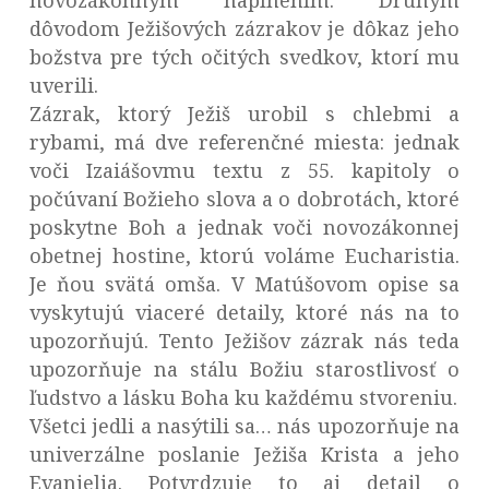
novozákonným naplnením. Druhým
dôvodom Ježišových zázrakov je dôkaz jeho
božstva pre tých očitých svedkov, ktorí mu
uverili.
Zázrak, ktorý Ježiš urobil s chlebmi a
rybami, má dve referenčné miesta: jednak
voči Izaiášovmu textu z 55. kapitoly o
počúvaní Božieho slova a o dobrotách, ktoré
poskytne Boh a jednak voči novozákonnej
obetnej hostine, ktorú voláme Eucharistia.
Je ňou svätá omša. V Matúšovom opise sa
vyskytujú viaceré detaily, ktoré nás na to
upozorňujú. Tento Ježišov zázrak nás teda
upozorňuje na stálu Božiu starostlivosť o
ľudstvo a lásku Boha ku každému stvoreniu.
Všetci jedli a nasýtili sa… nás upozorňuje na
univerzálne poslanie Ježiša Krista a jeho
Evanjelia. Potvrdzuje to aj detail o