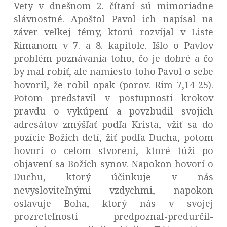
Vety v dnešnom 2. čítaní sú mimoriadne
slávnostné. Apoštol Pavol ich napísal na
záver veľkej témy, ktorú rozvíjal v Liste
Rimanom v 7. a 8. kapitole. Išlo o Pavlov
problém poznávania toho, čo je dobré a čo
by mal robiť, ale namiesto toho Pavol o sebe
hovoril, že robil opak (porov. Rim 7,14-25).
Potom predstavil v postupnosti krokov
pravdu o vykúpení a povzbudil svojich
adresátov zmýšľať podľa Krista, vžiť sa do
pozície Božích detí, žiť podľa Ducha, potom
hovorí o celom stvorení, ktoré túži po
objavení sa Božích synov. Napokon hovorí o
Duchu, ktorý účinkuje v nás
nevysloviteľnými vzdychmi, napokon
oslavuje Boha, ktorý nás v svojej
prozreteľnosti predpoznal-predurčil-