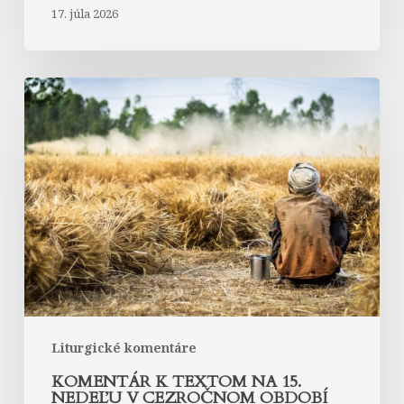
17. júla 2026
Komentár
k
textom
na
15.
nedeľu
v
cezročnom
období
Liturgické komentáre
KOMENTÁR K TEXTOM NA 15.
NEDEĽU V CEZROČNOM OBDOBÍ