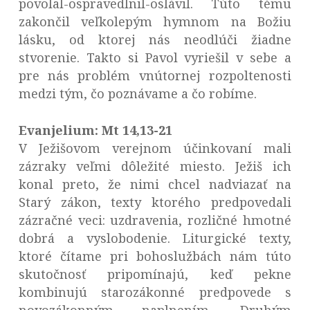
povolal-ospravedlnil-oslávil. Túto tému
zakončil veľkolepým hymnom na Božiu
lásku, od ktorej nás neodlúči žiadne
stvorenie. Takto si Pavol vyriešil v sebe a
pre nás problém vnútornej rozpoltenosti
medzi tým, čo poznávame a čo robíme.
Evanjelium: Mt 14,13-21
V Ježišovom verejnom účinkovaní mali
zázraky veľmi dôležité miesto. Ježiš ich
konal preto, že nimi chcel nadviazať na
Starý zákon, texty ktorého predpovedali
zázračné veci: uzdravenia, rozličné hmotné
dobrá a vyslobodenie. Liturgické texty,
ktoré čítame pri bohoslužbách nám túto
skutočnosť pripomínajú, keď pekne
kombinujú starozákonné predpovede s