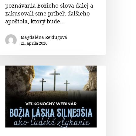
poznávania Božieho slova ďalej a
zakusovali sme príbeh ďalšieho
apoštola, ktorý bude…
Magdaléna Rejdugová
21. apríla 2026
eľkonočný
ebinár