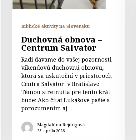
l
s
a
Biblické aktivity na Slovensku
ľ
Duchovná obnova –
z
Centrum Salvator
Radi dávame do vašej pozornosti
víkendovú duchovnú obnovu,
ktorá sa uskutoční v priestoroch
Centra Salvator v Bratislave.
Témou stretnutia pre tento krát
bude: Ako čítať Lukášove pašie s
porozumením aj…
Magdaléna Rejdugová
25. apríla 2026