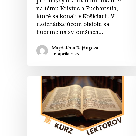
prednášky bratov dominikánov
na tému Kristus a Eucharistia,
ktoré sa konali v Košiciach. V
nadchádzajúcom období sa
budeme na sv. omšiach…
Magdaléna Rejdugová
16. apríla 2026
Kurz
lektorov
–
farnosť
Liptovské
Sliače