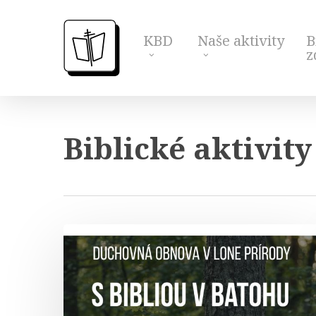
Skip
to
KBD
Naše aktivity
B
main
z
content
Biblické aktivit
S
Bibliou
v
batohu