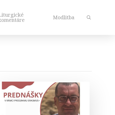
Liturgické
Modlitba
search
komentáre
iblický
eológ
rof.
iotr
abuda