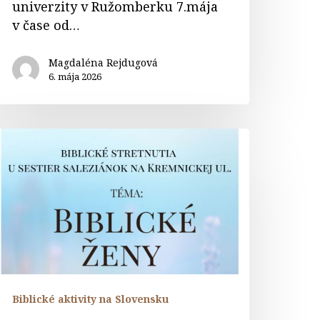
univerzity v Ružomberku 7.mája
v čase od…
Magdaléna Rejdugová
6. mája 2026
iblické
tretnutia
rnave
ratislava
Biblické aktivity na Slovensku