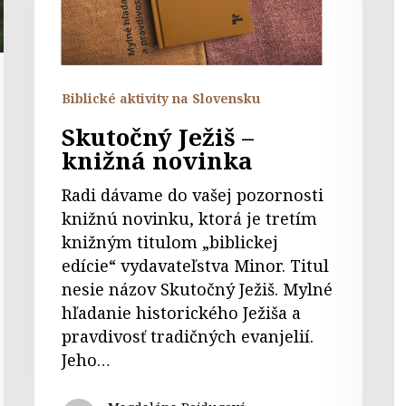
h
n
K
u
Biblické aktivity na Slovensku
Skutočný Ježiš –
knižná novinka
Radi dávame do vašej pozornosti
knižnú novinku, ktorá je tretím
knižným titulom „biblickej
edície“ vydavateľstva Minor. Titul
nesie názov Skutočný Ježiš. Mylné
hľadanie historického Ježiša a
pravdivosť tradičných evanjelií.
Jeho…