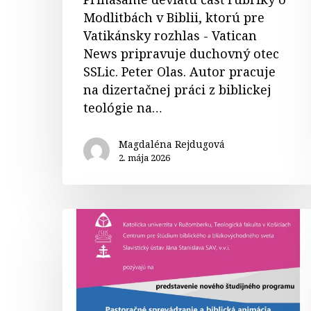
Modlitbách v Biblii, ktorú pre
Vatikánsky rozhlas - Vatican
News pripravuje duchovný otec
SSLic. Peter Olas. Autor pracuje
na dizertačnej práci z biblickej
teológie na…
Magdaléna Rejdugová
2. mája 2026
Nový
študijný
program
–
Via
verbi