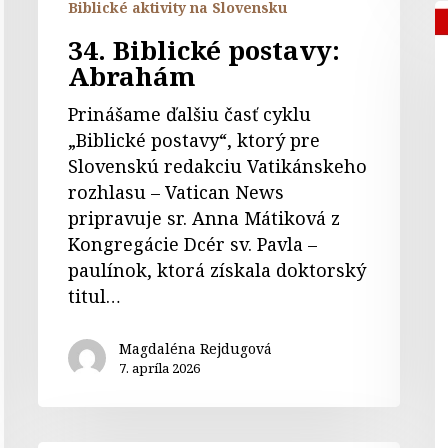
Biblické aktivity na Slovensku
J
v
34. Biblické postavy:
m
Abrahám
(
Prinášame ďalšiu časť cyklu
1
„Biblické postavy“, ktorý pre
Slovenskú redakciu Vatikánskeho
rozhlasu – Vatican News
pripravuje sr. Anna Mátiková z
Kongregácie Dcér sv. Pavla –
paulínok, ktorá získala doktorský
titul…
Magdaléna Rejdugová
7. apríla 2026