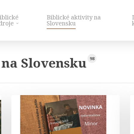
iblické
Biblické aktivity na
droje
Slovensku
y na Slovensku
98
Skutočný
B
Ježiš
t
–
p
knižná
P
novinka
L