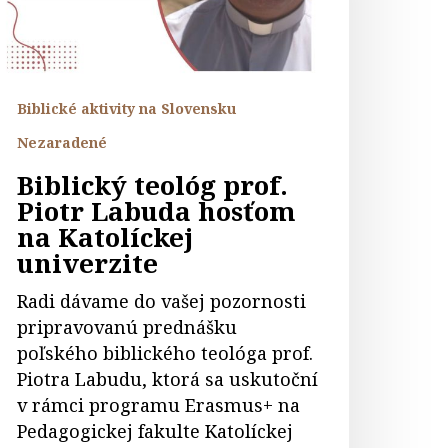
osťom
a
atolíckej
niverzite
Biblické aktivity na Slovensku
Nezaradené
Biblický teológ prof.
Piotr Labuda hosťom
na Katolíckej
univerzite
Radi dávame do vašej pozornosti
pripravovanú prednášku
poľského biblického teológa prof.
Piotra Labudu, ktorá sa uskutoční
v rámci programu Erasmus+ na
Pedagogickej fakulte Katolíckej