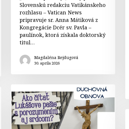
Slovenskú redakciu Vatikánskeho
rozhlasu – Vatican News
pripravuje sr. Anna Mátiková z
Kongregácie Dcér sv. Pavla –
paulínok, ktorá získala doktorský
titul…
Magdaléna Rejdugová
30. apríla 2026
Duchovná
obnova
–
Centrum
W
Salvator
–
B