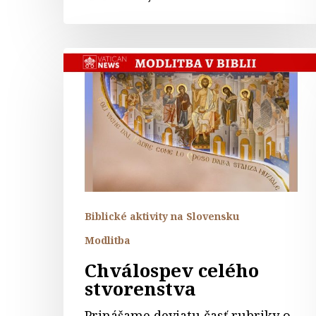
Chválospev
celého
stvorenstva
Biblické aktivity na Slovensku
Modlitba
Chválospev celého
stvorenstva
Prinášame deviatu časť rubriky o