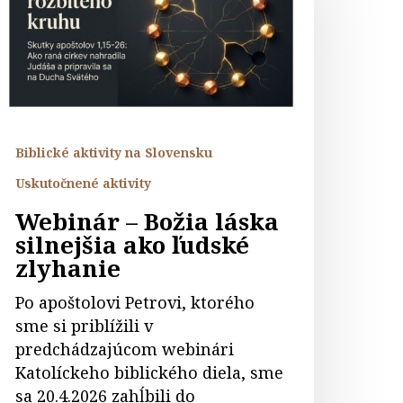
áska
ilnejšia
ko
udské
lyhanie
Biblické aktivity na Slovensku
Uskutočnené aktivity
Webinár – Božia láska
silnejšia ako ľudské
zlyhanie
Po apoštolovi Petrovi, ktorého
sme si priblížili v
predchádzajúcom webinári
Katolíckeho biblického diela, sme
sa 20.4.2026 zahĺbili do