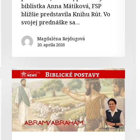
biblistka Anna Mátiková, FSP
bližšie predstavila Knihu Rút. Vo
svojej prednáške sa…
Magdaléna Rejdugová
20. apríla 2026
34.
Biblické
postavy:
Abrahám