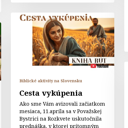
Cesta
vykúpenia
V
w
Biblické aktivity na Slovensku
Cesta vykúpenia
Ako sme Vám avizovali začiatkom
mesiaca, 11.apríla sa v Považskej
Bystrici na Rozkvete uskutočnila
prednáška, v ktorej prítomným