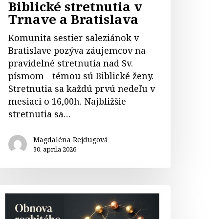
Biblické stretnutia v
Trnave a Bratislava
Komunita sestier saleziánok v
Bratislave pozýva záujemcov na
pravidelné stretnutia nad Sv.
písmom - témou sú Biblické ženy.
Stretnutia sa každú prvú nedeľu v
mesiaci o 16,00h. Najbližšie
stretnutia sa…
Magdaléna Rejdugová
30. apríla 2026
ebinár
ožia