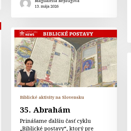
Magdaléna Rejdugová
13. mája 2026
35.
Abrahám
B
s
v
T
a
B
Biblické aktivity na Slovensku
35. Abrahám
Prinášame ďalšiu časť cyklu
„Biblické postavy“, ktorý pre