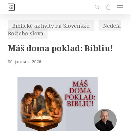
Skip
Men
to
search
main
Biblické aktivity na Slovensku
Nedeľa
content
Božieho slova
Máš doma poklad: Bibliu!
30. januára 2026