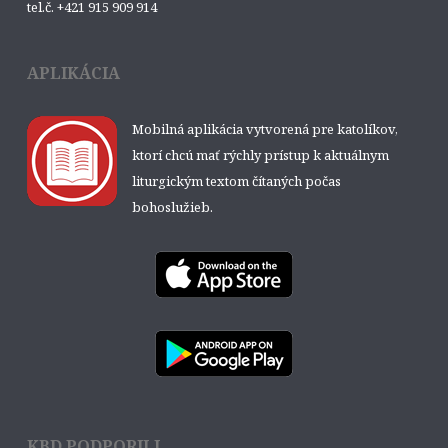
tel.č. +421 915 909 914
APLIKÁCIA
Mobilná aplikácia vytvorená pre katolíkov,
ktorí chcú mať rýchly prístup k aktuálnym
liturgickým textom čítaných počas
bohoslužieb.
KBD PODPORILI