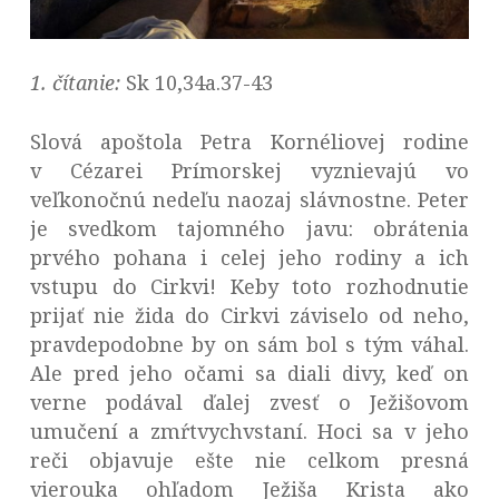
1. čítanie:
Sk 10,34a.37-43
Slová apoštola Petra Kornéliovej rodine
v Cézarei Prímorskej vyznievajú vo
veľkonočnú nedeľu naozaj slávnostne. Peter
je svedkom tajomného javu: obrátenia
prvého pohana i celej jeho rodiny a ich
vstupu do Cirkvi! Keby toto rozhodnutie
prijať nie žida do Cirkvi záviselo od neho,
pravdepodobne by on sám bol s tým váhal.
Ale pred jeho očami sa diali divy, keď on
verne podával ďalej zvesť o Ježišovom
umučení a zmŕtvychvstaní. Hoci sa v jeho
reči objavuje ešte nie celkom presná
vierouka ohľadom Ježiša Krista ako