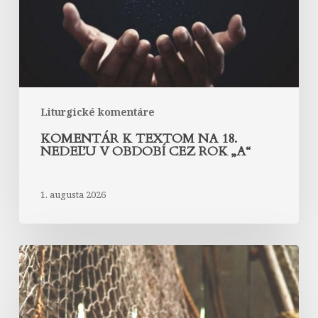
nedeľu
v
období
cez
rok
„A“
Liturgické komentáre
KOMENTÁR K TEXTOM NA 18.
NEDEĽU V OBDOBÍ CEZ ROK „A“
1. augusta 2026
Komentár
k
textom
na