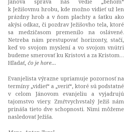
Jánova správa nás vedie „behom“
k Ježišovmu hrobu, kde možno vidieť už len
prázdny hrob a v ňom plachty a šatku ako
akýsi odkaz, či pozdrav Ježišovho tela, ktoré
sa medzičasom premenilo na oslávené.
Netreba nám prestupovať horizonty, stačí,
keď vo svojom myslení a vo svojom vnútri
budeme smerovať ku Kristovi a za Kristom…
Hľadať,
čo je hore…
Evanjelista výrazne upriamuje pozornosť na
termíny „vidieť“ a „veriť“, ktoré sú podstatné
v celom Jánovom evanjeliu a vyjadrujú
tajomstvo viery. Zmŕtvychvstalý Ježiš nám
prináša tieto dve schopnosti. Nimi môžeme
nasledovať Ježiša.