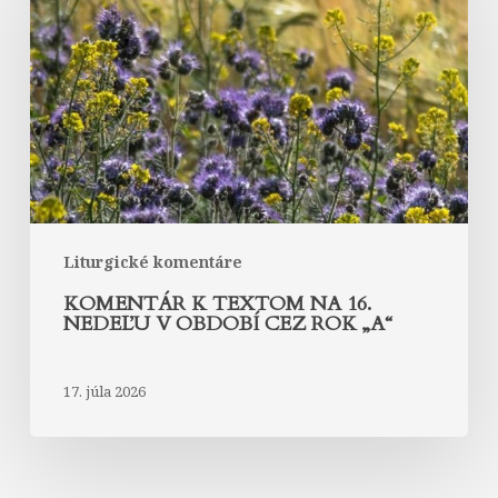
na
16.
nedeľu
v
období
cez
rok
„A“
Liturgické komentáre
KOMENTÁR K TEXTOM NA 16.
NEDEĽU V OBDOBÍ CEZ ROK „A“
17. júla 2026