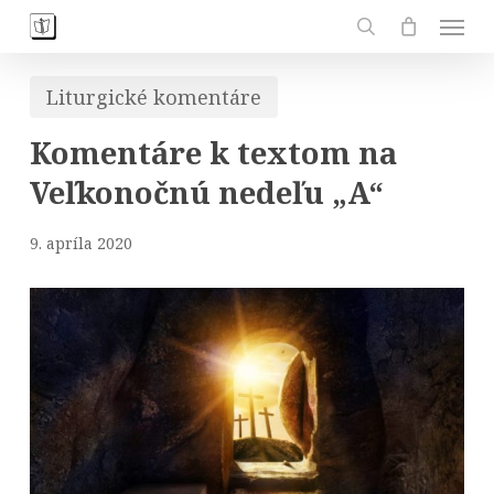
Skip
Men
to
search
main
Liturgické komentáre
content
Komentáre k textom na
Veľkonočnú nedeľu „A“
9. apríla 2020