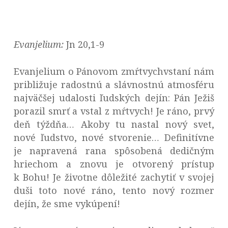
Evanjelium:
Jn 20,1-9
Evanjelium o Pánovom zmŕtvychvstaní nám
približuje radostnú a slávnostnú atmosféru
najväčšej udalosti ľudských dejín: Pán Ježiš
porazil smrť a vstal z mŕtvych! Je ráno, prvý
deň týždňa… Akoby tu nastal nový svet,
nové ľudstvo, nové stvorenie… Definitívne
je napravená rana spôsobená dedičným
hriechom a znovu je otvorený prístup
k Bohu! Je životne dôležité zachytiť v svojej
duši toto nové ráno, tento nový rozmer
dejín, že sme vykúpení!