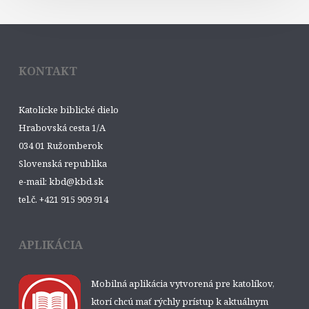
KONTAKT
Katolícke biblické dielo
Hrabovská cesta 1/A
034 01 Ružomberok
Slovenská republika
e-mail: kbd@kbd.sk
tel.č. +421 915 909 914
APLIKÁCIA
Mobilná aplikácia vytvorená pre katolíkov,
ktorí chcú mať rýchly prístup k aktuálnym