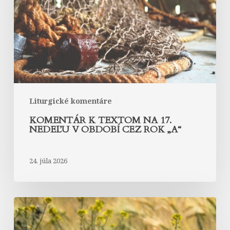
17.
nedeľu
v
období
cez
rok
„A“
Liturgické komentáre
KOMENTÁR K TEXTOM NA 17.
NEDEĽU V OBDOBÍ CEZ ROK „A“
24. júla 2026
Komentár
k
textom