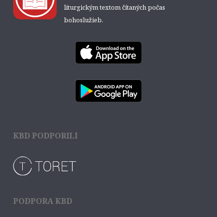
liturgickým textom čítaných počas
bohoslužieb.
KBD PODPORILI
PODPORA KBD