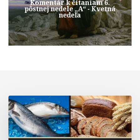
Komentár k čítaniam 6.
pôstnej nedele „A“ - Kvetná
nedeľa
Komentár
k
textom
na
18.