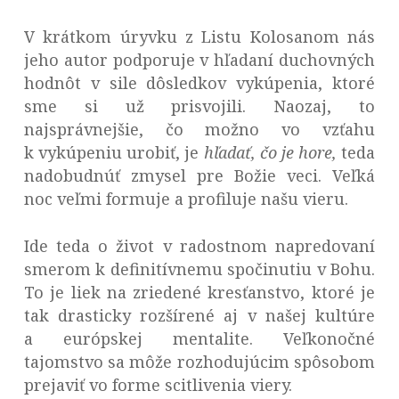
V krátkom úryvku z Listu Kolosanom nás
jeho autor podporuje v hľadaní duchovných
hodnôt v sile dôsledkov vykúpenia, ktoré
sme si už prisvojili. Naozaj, to
najsprávnejšie, čo možno vo vzťahu
k vykúpeniu urobiť, je
hľadať, čo je hore,
teda
nadobudnúť zmysel pre Božie veci. Veľká
noc veľmi formuje a profiluje našu vieru.
Ide teda o život v radostnom napredovaní
smerom k definitívnemu spočinutiu v Bohu.
To je liek na zriedené kresťanstvo, ktoré je
tak drasticky rozšírené aj v našej kultúre
a európskej mentalite. Veľkonočné
tajomstvo sa môže rozhodujúcim spôsobom
prejaviť vo forme scitlivenia viery.