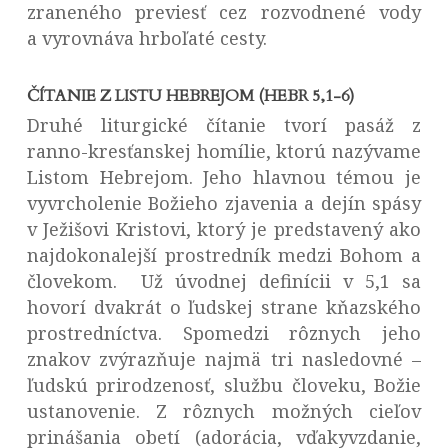
zraneného previesť cez rozvodnené vody
a vyrovnáva hrboľaté cesty.
ČÍTANIE Z LISTU HEBREJOM (HEBR 5,1-6)
Druhé liturgické čítanie tvorí pasáž z
ranno-kresťanskej homílie, ktorú nazývame
Listom Hebrejom. Jeho hlavnou témou je
vyvrcholenie Božieho zjavenia a dejín spásy
v Ježišovi Kristovi, ktorý je predstavený ako
najdokonalejší prostredník medzi Bohom a
človekom. Už úvodnej definícii v 5,1 sa
hovorí dvakrát o ľudskej strane kňazského
prostredníctva. Spomedzi rôznych jeho
znakov zvýrazňuje najmä tri nasledovné –
ľudskú prirodzenosť, službu človeku, Božie
ustanovenie. Z rôznych možných cieľov
prinášania obetí (adorácia, vďakyvzdanie,