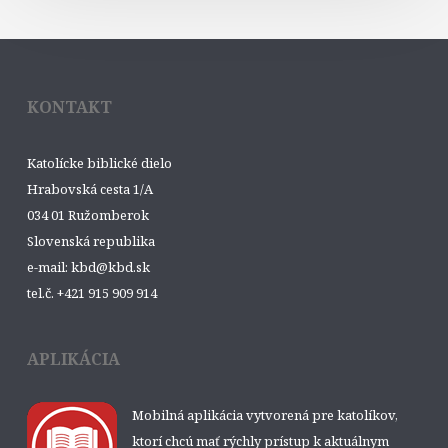
KONTAKT
Katolícke biblické dielo
Hrabovská cesta 1/A
034 01 Ružomberok
Slovenská republika
e-mail: kbd@kbd.sk
tel.č. +421 915 909 914
APLIKÁCIA
Mobilná aplikácia vytvorená pre katolíkov,
ktorí chcú mať rýchly prístup k aktuálnym