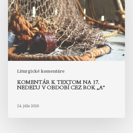
textom
na
17.
nedeľu
v
období
cez
rok
„A“
Liturgické komentáre
KOMENTÁR K TEXTOM NA 17.
NEDEĽU V OBDOBÍ CEZ ROK „A“
24. júla 2026