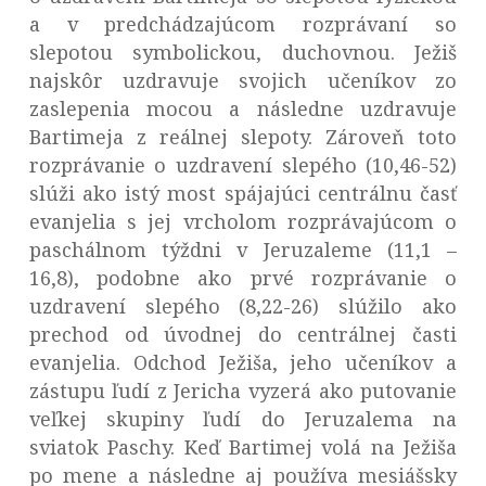
a v predchádzajúcom rozprávaní so
slepotou symbolickou, duchovnou. Ježiš
najskôr uzdravuje svojich učeníkov zo
zaslepenia mocou a následne uzdravuje
Bartimeja z reálnej slepoty. Zároveň toto
rozprávanie o uzdravení slepého (10,46-52)
slúži ako istý most spájajúci centrálnu časť
evanjelia s jej vrcholom rozprávajúcom o
paschálnom týždni v Jeruzaleme (11,1 –
16,8), podobne ako prvé rozprávanie o
uzdravení slepého (8,22-26) slúžilo ako
prechod od úvodnej do centrálnej časti
evanjelia. Odchod Ježiša, jeho učeníkov a
zástupu ľudí z Jericha vyzerá ako putovanie
veľkej skupiny ľudí do Jeruzalema na
sviatok Paschy. Keď Bartimej volá na Ježiša
po mene a následne aj používa mesiášsky