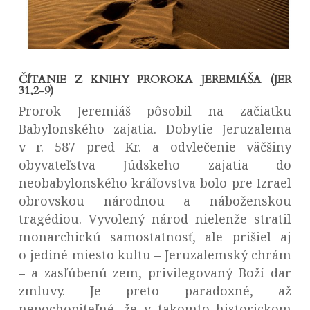
ČÍTANIE Z KNIHY PROROKA JEREMIÁŠA (JER
31,2-9)
Prorok Jeremiáš pôsobil na začiatku
Babylonského zajatia. Dobytie Jeruzalema
v r. 587 pred Kr. a odvlečenie väčšiny
obyvateľstva Júdskeho zajatia do
neobabylonského kráľovstva bolo pre Izrael
obrovskou národnou a náboženskou
tragédiou. Vyvolený národ nielenže stratil
monarchickú samostatnosť, ale prišiel aj
o jediné miesto kultu – Jeruzalemský chrám
– a zasľúbenú zem, privilegovaný Boží dar
zmluvy. Je preto paradoxné, až
nepochopiteľné, že v takomto historickom