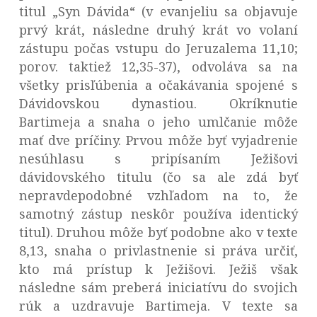
titul „Syn Dávida“ (v evanjeliu sa objavuje
prvý krát, následne druhý krát vo volaní
zástupu počas vstupu do Jeruzalema 11,10;
porov. taktiež 12,35-37), odvoláva sa na
všetky prisľúbenia a očakávania spojené s
Dávidovskou dynastiou. Okríknutie
Bartimeja a snaha o jeho umlčanie môže
mať dve príčiny. Prvou môže byť vyjadrenie
nesúhlasu s pripísaním Ježišovi
dávidovského titulu (čo sa ale zdá byť
nepravdepodobné vzhľadom na to, že
samotný zástup neskôr používa identický
titul). Druhou môže byť podobne ako v texte
8,13, snaha o privlastnenie si práva určiť,
kto má prístup k Ježišovi. Ježiš však
následne sám preberá iniciatívu do svojich
rúk a uzdravuje Bartimeja. V texte sa