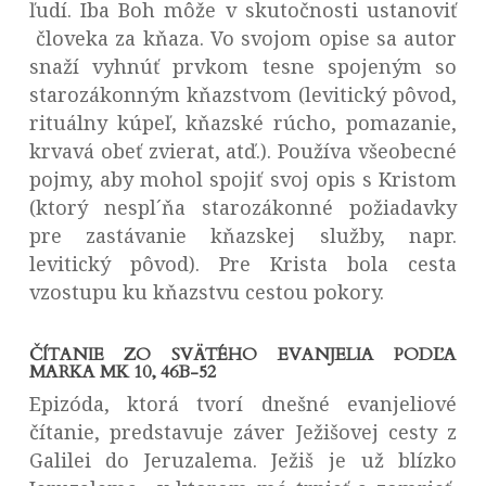
ľudí. Iba Boh môže v skutočnosti ustanoviť
človeka za kňaza. Vo svojom opise sa autor
snaží vyhnúť prvkom tesne spojeným so
starozákonným kňazstvom (levitický pôvod,
rituálny kúpeľ, kňazské rúcho, pomazanie,
krvavá obeť zvierat, atď.). Používa všeobecné
pojmy, aby mohol spojiť svoj opis s Kristom
(ktorý nespl´ňa starozákonné požiadavky
pre zastávanie kňazskej služby, napr.
levitický pôvod). Pre Krista bola cesta
vzostupu ku kňazstvu cestou pokory.
ČÍTANIE ZO SVÄTÉHO EVANJELIA PODĽA
MARKA MK 10, 46B-52
Epizóda, ktorá tvorí dnešné evanjeliové
čítanie, predstavuje záver Ježišovej cesty z
Galilei do Jeruzalema. Ježiš je už blízko