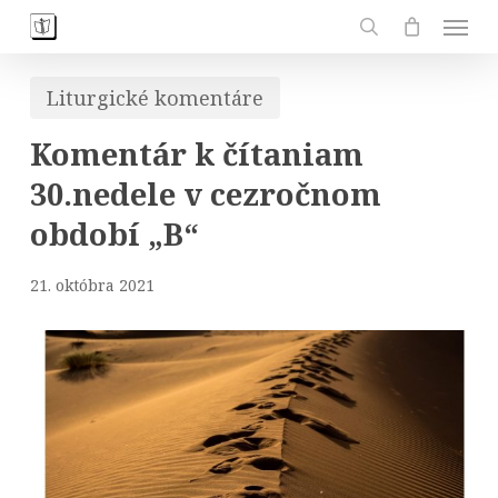
Skip
Men
to
search
main
Liturgické komentáre
content
Komentár k čítaniam
30.nedele v cezročnom
období „B“
21. októbra 2021