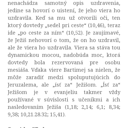
nenachádza samotný opis uzdravenia,
jedine sa hovorí o uistení, že jeho viera ho
uzdravila. Keď sa mu už otvorili oči, ten
ktorý dovtedy „sedel pri ceste“ (10,46), teraz
ide „po ceste za ním“ (10,52). Je zaujímavé,
že Ježiš nehovorí o tom, že on ho uzdravil,
ale že viera ho uzdravila. Viera sa stáva tou
dynamickou mocou, nadobúda moc, ktorá
dovtedy bola rezervovaná pre osobu
mesiáša. Vďaka viere Bartimej sa nielen, že
môže zaradiť medzi spoluputujúcich do
Jeruzalema, ale „ísť za“ Ježišom. „Ísť za“
Ježišom je v evanjeliu takmer vždy
používané v súvislosti s učeníkmi a ich
nasledovaním Ježiša (1,18; 2,14; 6,1; 8,34;
9,38; 10,21.28.32; 15,41).