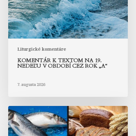
nedeľu
v
období
cez
rok
„A“
Liturgické komentáre
KOMENTÁR K TEXTOM NA 19.
NEDEĽU V OBDOBÍ CEZ ROK „A“
7. augusta 2026
Komentár
k
textom
na