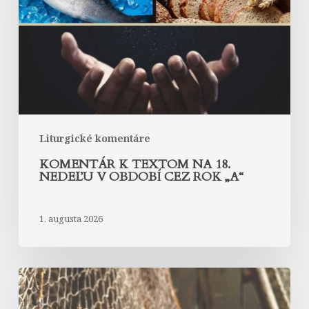
18.
nedeľu
v
období
cez
rok
„A“
Liturgické komentáre
KOMENTÁR K TEXTOM NA 18.
NEDEĽU V OBDOBÍ CEZ ROK „A“
1. augusta 2026
Komentár
k