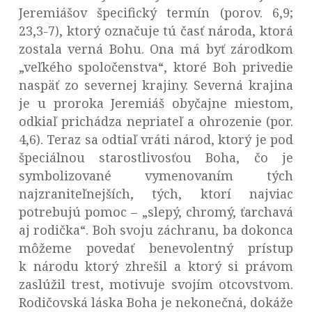
Jeremiášov špecifický termín (porov. 6,9;
23,3-7), ktorý označuje tú časť národa, ktorá
zostala verná Bohu. Ona má byť zárodkom
„veľkého spoločenstva“, ktoré Boh privedie
naspäť zo severnej krajiny. Severná krajina
je u proroka Jeremiáš obyčajne miestom,
odkiaľ prichádza nepriateľ a ohrozenie (por.
4,6). Teraz sa odtiaľ vráti národ, ktorý je pod
špeciálnou starostlivosťou Boha, čo je
symbolizované vymenovaním tých
najzraniteľnejších, tých, ktorí najviac
potrebujú pomoc – „slepý, chromý, ťarchavá
aj rodička“. Boh svoju záchranu, ba dokonca
môžeme povedať benevolentný prístup
k národu ktorý zhrešil a ktorý si právom
zaslúžil trest, motivuje svojím otcovstvom.
Rodičovská láska Boha je nekonečná, dokáže