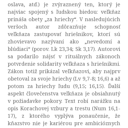
oslava, atď.) je zvýraznený ten, ktorý je
najviac spojený s ľudskou biedou: veľkňaz
prináša obety „za hriechy“. V nasledujúcich
veršoch autor zdôrazňuje schopnosť
veľkňaza zastupovať hriešnikov, ktorí sú
zhovievavo nazývaní ako „nevedomí a
blúdiaci“ (porov. Lk 23,34; Sk 3,17). Autorovi
sa podarilo nájsť v rituálnych zákonoch
potvrdenie solidarity veľkňaza s hriešnikmi.
Zákon totiž prikázal veľkňazovi, aby najprv
obetoval za svoje hriechy (Lv 9,7-8; 16,6) a až
potom za hriechy ľudu (9,15; 16,15). Ďalší
aspekt človečenstva veľkňaza je obsiahnutý
v požiadavke pokory. Text robí narážku na
opis Korachovej vzbury a trestu (Num 16,1-
17), z ktorého vyplýva ponaučenie, že
kňazstvo nie je kariérou pre ambicióznych