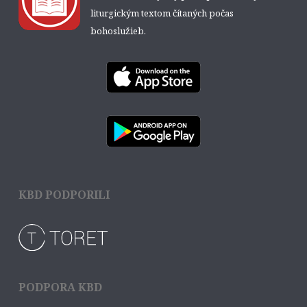
liturgickým textom čítaných počas
bohoslužieb.
KBD PODPORILI
PODPORA KBD