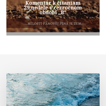
Komentár k čítaniam
29.nedele v cezročnom
období „B“
Komentár
k
textom
na
19.