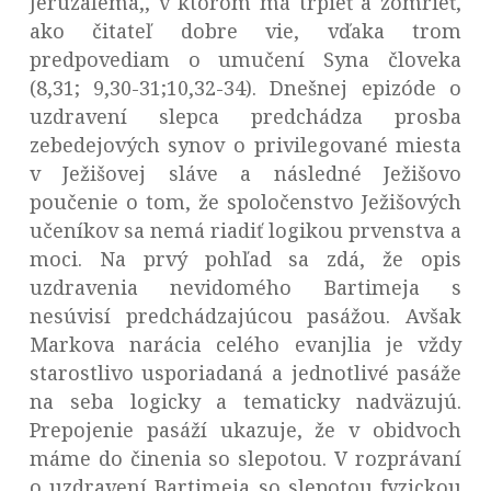
Jeruzalema,, v ktorom má trpieť a zomrieť,
ako čitateľ dobre vie, vďaka trom
predpovediam o umučení Syna človeka
(8,31; 9,30-31;10,32-34). Dnešnej epizóde o
uzdravení slepca predchádza prosba
zebedejových synov o privilegované miesta
v Ježišovej sláve a následné Ježišovo
poučenie o tom, že spoločenstvo Ježišových
učeníkov sa nemá riadiť logikou prvenstva a
moci. Na prvý pohľad sa zdá, že opis
uzdravenia nevidomého Bartimeja s
nesúvisí predchádzajúcou pasážou. Avšak
Markova narácia celého evanjlia je vždy
starostlivo usporiadaná a jednotlivé pasáže
na seba logicky a tematicky nadväzujú.
Prepojenie pasáží ukazuje, že v obidvoch
máme do činenia so slepotou. V rozprávaní
o uzdravení Bartimeja so slepotou fyzickou