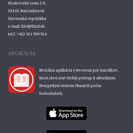
Hrabovská cesta 1/A
034 01 Ružomberok
Slovenská republika
e-mail: kbd@kbd.sk
tel.č. +421 915 909 914
APLIKÁCIA
Mobilná aplikácia vytvorená pre katolíkov,
ktorí chcú mať rýchly prístup k aktuálnym
liturgickým textom čítaných počas
bohoslužieb.