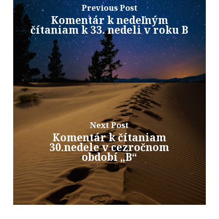
Previous Post
Komentár k nedeľným
čítaniam k 33. nedeli v roku B
Next Post
Komentár k čítaniam
30.nedele v cezročnom
období „B“