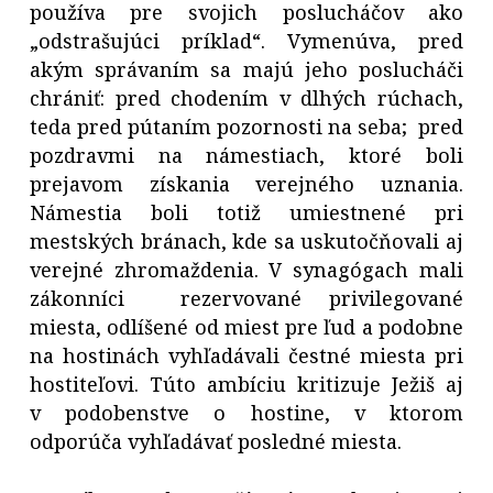
používa pre svojich poslucháčov ako
„odstrašujúci príklad“. Vymenúva, pred
akým správaním sa majú jeho poslucháči
chrániť: pred chodením v dlhých rúchach,
teda pred pútaním pozornosti na seba; pred
pozdravmi na námestiach, ktoré boli
prejavom získania verejného uznania.
Námestia boli totiž umiestnené pri
mestských bránach, kde sa uskutočňovali aj
verejné zhromaždenia. V synagógach mali
zákonníci rezervované privilegované
miesta, odlíšené od miest pre ľud a podobne
na hostinách vyhľadávali čestné miesta pri
hostiteľovi. Túto ambíciu kritizuje Ježiš aj
v podobenstve o hostine, v ktorom
odporúča vyhľadávať posledné miesta.