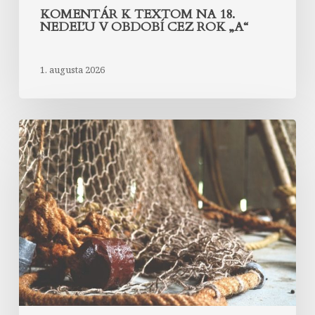
KOMENTÁR K TEXTOM NA 18.
NEDEĽU V OBDOBÍ CEZ ROK „A“
1. augusta 2026
Komentár
k
textom
na
17.
nedeľu
v
období
cez
rok
„A“