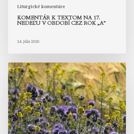
Liturgické komentáre
KOMENTÁR K TEXTOM NA 17.
NEDEĽU V OBDOBÍ CEZ ROK „A“
24. júla 2026
Komentár
k
textom
na
16.
nedeľu
v
období
cez