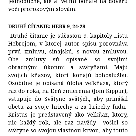
jednoduché, ale aj veľmi bohaté na dôveru
voči prorokovým slovám.
DRUHÉ ČÍTANIE:
HEBR 9, 24
-28
Druhé čítanie je súčasťou 9. kapitoly Listu
Hebrejom, v ktorej autor spisu porovnáva
prvú zmluvu, sinajskú, s novou zmluvou.
Obe zmluvy sú opísané so svojimi
obradnými úkonmi a svätyňami. Majú
svojich kňazov, ktorí konajú bohoslužbu.
Osobitne je opísaná úloha veľkňaza, ktorý
raz do roka, na Deň zmierenia (Jom Kippur),
vstupuje do Svätyne svätých, aby prinášal
obetu za svoje hriechy a za hriechy ľudu.
Kristus je predstavený ako Veľkňaz, ktorý,
nie každý rok, ale raz navždy vošiel so
svätyne so svojou vlastnou krvou, aby touto