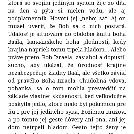
ktorá so svojím jediným synom žije zo dňa
na deň a pýta si nielen vodu, ale aj
podplamenník. Hovorí jej „neboj sa“. Aj on
musel uveriť, že Boh sa o nich postará.
Udalosť je situovaná do obdobia kultu boha
Baála, kanaánskeho boha plodnosti, kedy
krajina napriek tomu trpela hladom… Alebo
práve preto. Boh Izraela zasiahol a dopustil
sucho, aby ukázal, že úrodnosť krajine
nezabezpečuje žiadny Baál, ale všetko závisí
od pravého Boha Izraela. Chudobná vdova,
pohanka, sa o tom mohla presvedčiť na
základe vlastnej skúsenosti, keď veľkodušne
poskytla jedlo, ktoré malo byť pokrmom pre
ňu i pre jej jediného syna, Božiemu mužovi
a po tomto jej geste dôvery ani ona, ani jej
dom netrpeli hladom. Gesto tejto ženy je