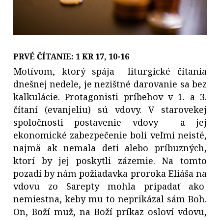
PRVÉ ČÍTANIE:
1 KR 17, 10
-16
Motívom, ktorý spája liturgické čítania
dnešnej nedele, je nezištné darovanie sa bez
kalkulácie. Protagonisti príbehov v 1. a 3.
čítaní (evanjeliu) sú vdovy. V starovekej
spoločnosti postavenie vdovy a jej
ekonomické zabezpečenie boli veľmi neisté,
najmä ak nemala deti alebo príbuzných,
ktorí by jej poskytli zázemie. Na tomto
pozadí by nám požiadavka proroka Eliáša na
vdovu zo Sarepty mohla pripadať ako
nemiestna, keby mu to neprikázal sám Boh.
On, Boží muž, na Boží príkaz osloví vdovu,