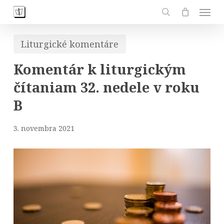
Skip
Men
to
search
main
Liturgické komentáre
content
Komentár k liturgickým
čítaniam 32. nedele v roku
B
3. novembra 2021