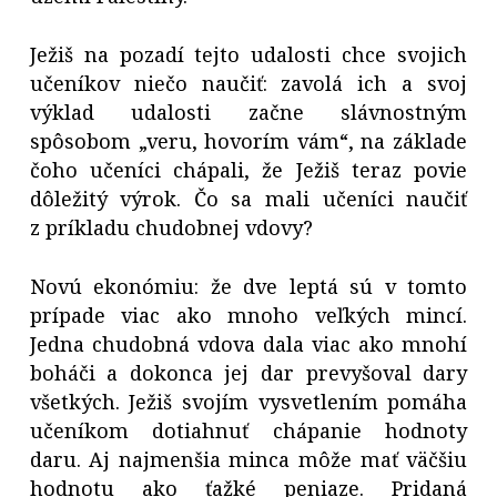
Ježiš na pozadí tejto udalosti chce svojich
učeníkov niečo naučiť: zavolá ich a svoj
výklad udalosti začne slávnostným
spôsobom „veru, hovorím vám“, na základe
čoho učeníci chápali, že Ježiš teraz povie
dôležitý výrok. Čo sa mali učeníci naučiť
z príkladu chudobnej vdovy?
Novú ekonómiu: že dve leptá sú v tomto
prípade viac ako mnoho veľkých mincí.
Jedna chudobná vdova dala viac ako mnohí
boháči a dokonca jej dar prevyšoval dary
všetkých. Ježiš svojím vysvetlením pomáha
učeníkom dotiahnuť chápanie hodnoty
daru. Aj najmenšia minca môže mať väčšiu
hodnotu ako ťažké peniaze. Pridaná