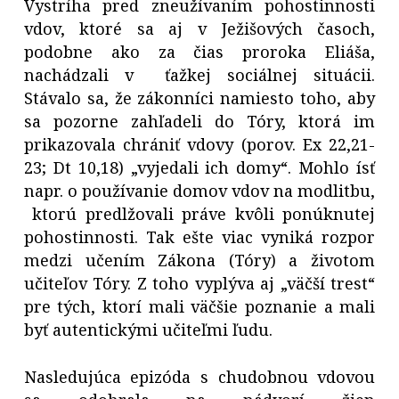
Vystríha pred zneužívaním pohostinnosti
vdov, ktoré sa aj v Ježišových časoch,
podobne ako za čias proroka Eliáša,
nachádzali v ťažkej sociálnej situácii.
Stávalo sa, že zákonníci namiesto toho, aby
sa pozorne zahľadeli do Tóry, ktorá im
prikazovala chrániť vdovy (porov. Ex 22,21-
23; Dt 10,18) „vyjedali ich domy“. Mohlo ísť
napr. o používanie domov vdov na modlitbu,
ktorú predlžovali práve kvôli ponúknutej
pohostinnosti. Tak ešte viac vyniká rozpor
medzi učením Zákona (Tóry) a životom
učiteľov Tóry. Z toho vyplýva aj „väčší trest“
pre tých, ktorí mali väčšie poznanie a mali
byť autentickými učiteľmi ľudu.
Nasledujúca epizóda s chudobnou vdovou