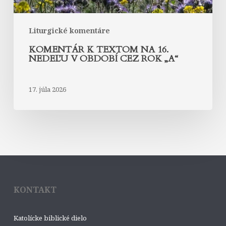
rok
„A“
Liturgické komentáre
KOMENTÁR K TEXTOM NA 16.
NEDEĽU V OBDOBÍ CEZ ROK „A“
17. júla 2026
KONTAKT
Katolícke biblické dielo