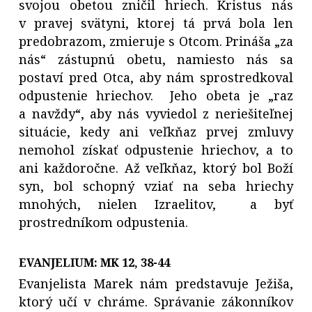
svojou obetou zničil hriech. Kristus nás
v pravej svätyni, ktorej tá prvá bola len
predobrazom, zmieruje s Otcom. Prináša „za
nás“ zástupnú obetu, namiesto nás sa
postaví pred Otca, aby nám sprostredkoval
odpustenie hriechov. Jeho obeta je „raz
a navždy“, aby nás vyviedol z neriešiteľnej
situácie, kedy ani veľkňaz prvej zmluvy
nemohol získať odpustenie hriechov, a to
ani každoročne. Až veľkňaz, ktorý bol Boží
syn, bol schopný vziať na seba hriechy
mnohých, nielen Izraelitov, a byť
prostredníkom odpustenia.
EVANJELIUM: MK 12, 38
-44
Evanjelista Marek nám predstavuje Ježiša,
ktorý učí v chráme. Správanie zákonníkov