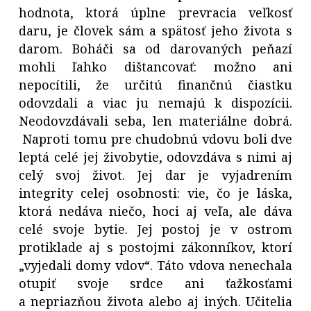
hodnota, ktorá úplne prevracia veľkosť
daru, je človek sám a spätosť jeho života s
darom. Boháči sa od darovaných peňazí
mohli ľahko dištancovať: možno ani
nepocítili, že určitú finančnú čiastku
odovzdali a viac ju nemajú k dispozícii.
Neodovzdávali seba, len materiálne dobrá.
Naproti tomu pre chudobnú vdovu boli dve
leptá celé jej živobytie, odovzdáva s nimi aj
celý svoj život. Jej dar je vyjadrením
integrity celej osobnosti: vie, čo je láska,
ktorá nedáva niečo, hoci aj veľa, ale dáva
celé svoje bytie. Jej postoj je v ostrom
protiklade aj s postojmi zákonníkov, ktorí
„vyjedali domy vdov“. Táto vdova nenechala
otupiť svoje srdce ani ťažkosťami
a nepriazňou života alebo aj iných. Učitelia