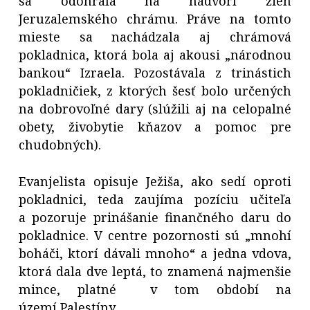
sa odohrala na nádvorí žien
Jeruzalemského chrámu. Práve na tomto
mieste sa nachádzala aj chrámová
pokladnica, ktorá bola aj akousi „národnou
bankou“ Izraela. Pozostávala z trinástich
pokladničiek, z ktorých šesť bolo určených
na dobrovoľné dary (slúžili aj na celopalné
obety, živobytie kňazov a pomoc pre
chudobných).
Evanjelista opisuje Ježiša, ako sedí oproti
pokladnici, teda zaujíma pozíciu učiteľa
a pozoruje prinášanie finančného daru do
pokladnice. V centre pozornosti sú „mnohí
boháči, ktorí dávali mnoho“ a jedna vdova,
ktorá dala dve leptá, to znamená najmenšie
mince, platné v tom období na
území Palestíny.