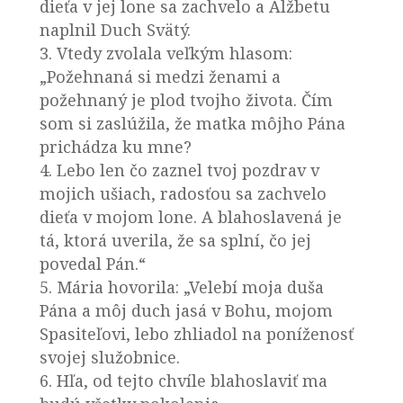
dieťa v jej lone sa zachvelo a Alžbetu
naplnil Duch Svätý.
3. Vtedy zvolala veľkým hlasom:
„Požehnaná si medzi ženami a
požehnaný je plod tvojho života. Čím
som si zaslúžila, že matka môjho Pána
prichádza ku mne?
4. Lebo len čo zaznel tvoj pozdrav v
mojich ušiach, radosťou sa zachvelo
dieťa v mojom lone. A blahoslavená je
tá, ktorá uverila, že sa splní, čo jej
povedal Pán.“
5. Mária hovorila: „Velebí moja duša
Pána a môj duch jasá v Bohu, mojom
Spasiteľovi, lebo zhliadol na poníženosť
svojej služobnice.
6. Hľa, od tejto chvíle blahoslaviť ma