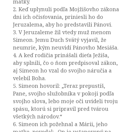
matky.
2. Keď uplynuli podľa Mojžišovho zákona
dni ich očisťovania, priniesli ho do
Jeruzalema, aby ho predstavili Pánovi.
3. V Jeruzaleme žil vtedy muž menom
Simeon. Jemu Duch Svätý vyjavil, že
neumrie, kým neuvidí Pánovho Mesiáša.
4. A keď rodičia prinášali dieťa Ježiša,
aby splnili, čo o ňom predpisoval zákon,
aj Simeon ho vzal do svojho náručia a
velebil Boha.
5. Simeon hovoril: „Teraz prepustíš,
Pane, svojho služobníka v pokoji podľa
svojho slova, lebo moje oči uvideli tvoju
spásu, ktorú si pripravil pred tvárou
všetkých národov.“
6. Simeon ich požehnal a Márii, jeho
matke, povedal: „On je ustanovený na