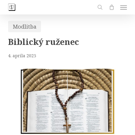
Skip
Men
to
search
main
Modlitba
content
Biblický ruženec
4. apríla 2025