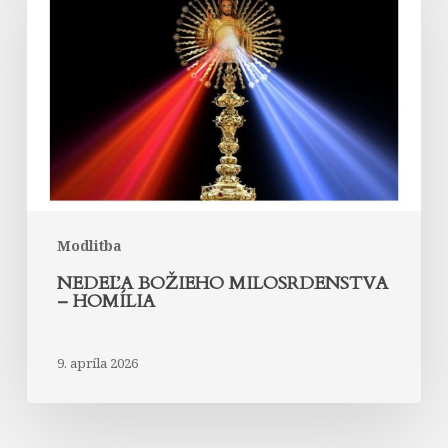
milosrdenstva
–
homília
Modlitba
NEDEĽA BOŽIEHO MILOSRDENSTVA
– HOMÍLIA
9. apríla 2026