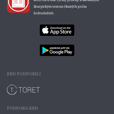
liturgickým textom čítaných počas
bohoslužieb.
KBD PODPORILI
PODPORA KBD