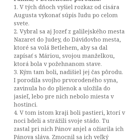
1. V tých dňoch vyšiel rozkaz od cisára
Augusta vykonať súpis ľudu po celom
svete.
2. Vybral sa aj Jozef z galilejského mesta
Nazaret do Judey, do Dávidovho mesta,
ktoré sa volá Betlehem, aby sa dal
zapísať s Máriou, svojou manželkou,
ktorá bola v požehnanom stave.
3. Kým tam boli, nadišiel jej čas pôrodu.
I porodila svojho prvorodeného syna,
zavinula ho do plienok a uložila do
jasieľ, lebo pre nich nebolo miesta v
hostinci.
4. V tom istom kraji boli pastieri, ktorí v
noci bdeli a strážili svoje stádo. Tu
zastal pri nich Pánov anjel a ožiarila ich
Pánova sláva. Zmocnil sa ich veľký