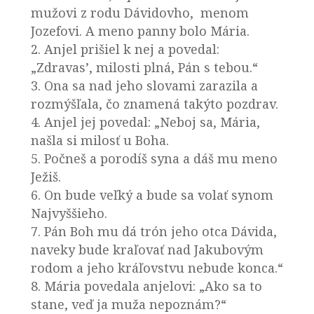
mužovi z rodu Dávidovho, menom
Jozefovi. A meno panny bolo Mária.
2. Anjel prišiel k nej a povedal:
„Zdravas’, milosti plná, Pán s tebou.“
3. Ona sa nad jeho slovami zarazila a
rozmýšľala, čo znamená takýto pozdrav.
4. Anjel jej povedal: „Neboj sa, Mária,
našla si milosť u Boha.
5. Počneš a porodíš syna a dáš mu meno
Ježiš.
6. On bude veľký a bude sa volať synom
Najvyššieho.
7. Pán Boh mu dá trón jeho otca Dávida,
naveky bude kraľovať nad Jakubovým
rodom a jeho kráľovstvu nebude konca.“
8. Mária povedala anjelovi: „Ako sa to
stane, veď ja muža nepoznám?“