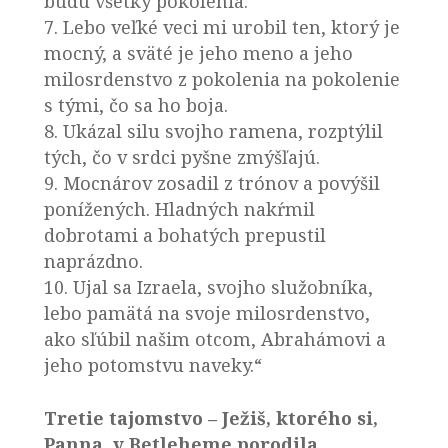
budú všetky pokolenia.
7. Lebo veľké veci mi urobil ten, ktorý je
mocný, a sväté je jeho meno a jeho
milosrdenstvo z pokolenia na pokolenie
s tými, čo sa ho boja.
8. Ukázal silu svojho ramena, rozptýlil
tých, čo v srdci pyšne zmýšľajú.
9. Mocnárov zosadil z trónov a povýšil
ponížených. Hladných nakŕmil
dobrotami a bohatých prepustil
naprázdno.
10. Ujal sa Izraela, svojho služobníka,
lebo pamätá na svoje milosrdenstvo,
ako sľúbil našim otcom, Abrahámovi a
jeho potomstvu naveky.“
Tretie tajomstvo – Ježiš, ktorého si,
Panna, v Betleheme porodila.