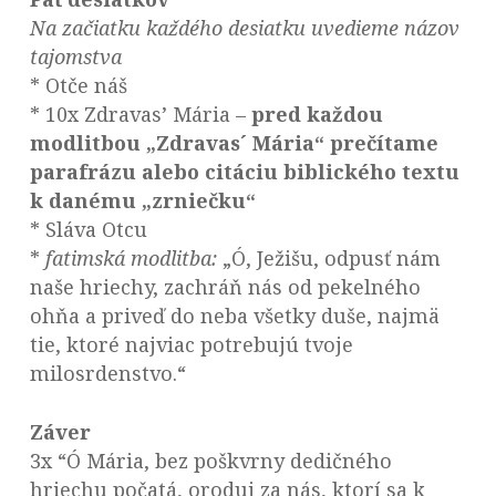
Na začiatku každého desiatku uvedieme názov
tajomstva
* Otče náš
* 10x Zdravas’ Mária –
pred každou
modlitbou „Zdravas´ Mária“ prečítame
parafrázu alebo citáciu biblického textu
k danému „zrniečku“
* Sláva Otcu
*
fatimská modlitba:
„Ó, Ježišu, odpusť nám
naše hriechy, zachráň nás od pekelného
ohňa a priveď do neba všetky duše, najmä
tie, ktoré najviac potrebujú tvoje
milosrdenstvo.“
Záver
3x “Ó Mária, bez poškvrny dedičného
hriechu počatá, oroduj za nás, ktorí sa k