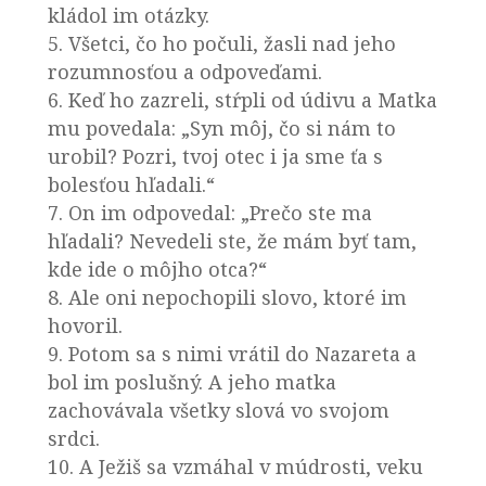
kládol im otázky.
5. Všetci, čo ho počuli, žasli nad jeho
rozumnosťou a odpoveďami.
6. Keď ho zazreli, stŕpli od údivu a Matka
mu povedala: „Syn môj, čo si nám to
urobil? Pozri, tvoj otec i ja sme ťa s
bolesťou hľadali.“
7. On im odpovedal: „Prečo ste ma
hľadali? Nevedeli ste, že mám byť tam,
kde ide o môjho otca?“
8. Ale oni nepochopili slovo, ktoré im
hovoril.
9. Potom sa s nimi vrátil do Nazareta a
bol im poslušný. A jeho matka
zachovávala všetky slová vo svojom
srdci.
10. A Ježiš sa vzmáhal v múdrosti, veku