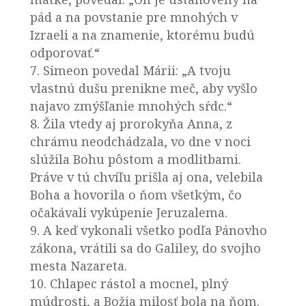
pád a na povstanie pre mnohých v
Izraeli a na znamenie, ktorému budú
odporovať.“
7. Simeon povedal Márii: „A tvoju
vlastnú dušu prenikne meč, aby vyšlo
najavo zmýšľanie mnohých sŕdc.“
8. Žila vtedy aj prorokyňa Anna, z
chrámu neodchádzala, vo dne v noci
slúžila Bohu pôstom a modlitbami.
Práve v tú chvíľu prišla aj ona, velebila
Boha a hovorila o ňom všetkým, čo
očakávali vykúpenie Jeruzalema.
9. A keď vykonali všetko podľa Pánovho
zákona, vrátili sa do Galiley, do svojho
mesta Nazareta.
10. Chlapec rástol a mocnel, plný
múdrosti, a Božia milosť bola na ňom.