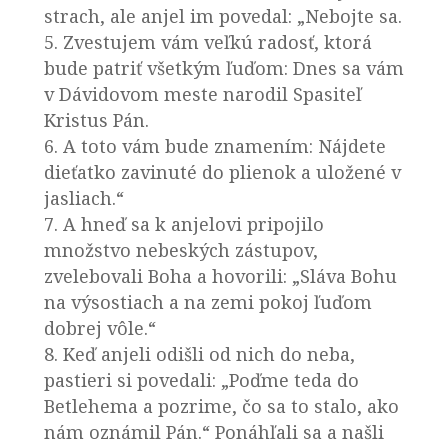
strach, ale anjel im povedal: „Nebojte sa.
5. Zvestujem vám veľkú radosť, ktorá
bude patriť všetkým ľuďom: Dnes sa vám
v Dávidovom meste narodil Spasiteľ
Kristus Pán.
6. A toto vám bude znamením: Nájdete
dieťatko zavinuté do plienok a uložené v
jasliach.“
7. A hneď sa k anjelovi pripojilo
množstvo nebeských zástupov,
zvelebovali Boha a hovorili: „Sláva Bohu
na výsostiach a na zemi pokoj ľuďom
dobrej vôle.“
8. Keď anjeli odišli od nich do neba,
pastieri si povedali: „Poďme teda do
Betlehema a pozrime, čo sa to stalo, ako
nám oznámil Pán.“ Ponáhľali sa a našli