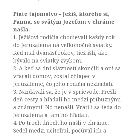
Piate tajomstvo – Ježiš, ktorého si,
Panna, so svätým Jozefom v chráme
našla.
1. Ježišovi rodičia chodievali každý rok
do Jeruzalema na veľkonočné sviatky.
Keď mal dvanásť rokov, tiež išli, ako
bývalo na sviatky zvykom.
2. A keď sa dni slávností skončili a oni sa
vracali domov, zostal chlapec v
Jeruzaleme, čo jeho rodičia nezbadali.
3. Nazdávali sa, že je v sprievode. Prešli
deň cesty a hľadali ho medzi príbuznými
a známymi. No nenašli. Vrátili sa teda do
Jeruzalema a tam ho hľadali.
4. Po troch dňoch ho našli v chráme.
Sedel medzi učiteľmi, počúval ich a