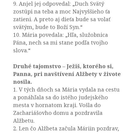
9. Anjel jej odpovedal: „Duch Svätý
zostúpi na teba a moc Najvyššieho ťa
zatieni. A preto aj dieťa bude sa volať
svätým, bude to Boží Syn.“
10. Mária povedala: „Hľa, služobnica
Pána, nech sa mi stane podľa tvojho
slova.“
Druhé tajomstvo – Ježiš, ktorého si,
Panna, pri navštívení Alžbety v živote
nosila.
1. V tých dňoch sa Mária vydala na cestu
a ponáhľala sa do istého judejského
mesta v hornatom kraji. Vošla do
Zachariášovho domu a pozdravila
Alžbetu.
2. Len čo Alžbeta začula Máriin pozdrav,