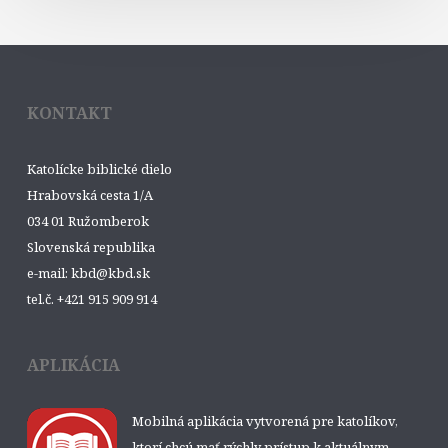
KONTAKT
Katolícke biblické dielo
Hrabovská cesta 1/A
034 01 Ružomberok
Slovenská republika
e-mail: kbd@kbd.sk
tel.č. +421 915 909 914
APLIKÁCIA
Mobilná aplikácia vytvorená pre katolíkov,
ktorí chcú mať rýchly prístup k aktuálnym