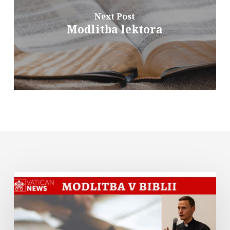
Next Post
Modlitba lektora
Modlitba
v
Biblii