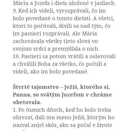
Máriu a Jozefa i dieťa uložené v jasliach.
9. Keď ich videli, vyrozprávali, čo im
bolo povedané o tomto dieťati. A všetci,
ktorí to počúvali, divili sa nad tým, čo
im pastieri rozprávali. Ale Mária
zachovávala všetky tieto slová vo
svojom srdci a premýšľala o nich.
10. Pastieri sa potom vrátili a oslavovali
a chválili Boha za všetko, čo počuli a
videli, ako im bolo povedané.
Štvrté tajomstvo – Ježiš, ktorého si,
Panna, so svätým Jozefom v chráme
obetovala.
1. Po ôsmich dňoch, keď ho bolo treba
obrezať, dali mu meno Ježiš, ktorým ho
nazval anjel skôr, ako sa počal v živote