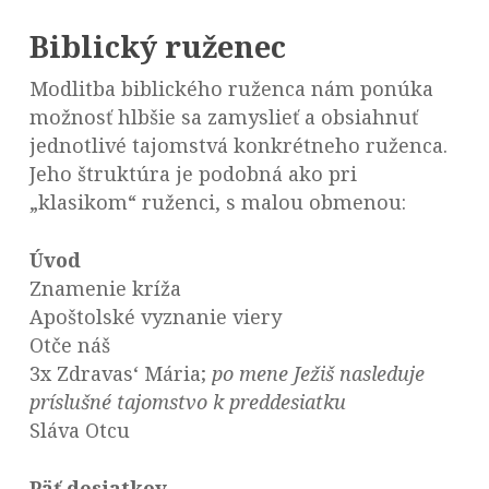
Biblický ruženec
Modlitba biblického ruženca nám ponúka
možnosť hlbšie sa zamyslieť a obsiahnuť
jednotlivé tajomstvá konkrétneho ruženca.
Jeho štruktúra je podobná ako pri
„klasikom“ ruženci, s malou obmenou:
Úvod
Znamenie kríža
Apoštolské vyznanie viery
Otče náš
3x Zdravas‘ Mária;
po mene Ježiš nasleduje
príslušné tajomstvo k preddesiatku
Sláva Otcu
Päť desiatkov