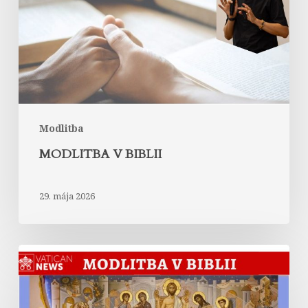
Modlitba
MODLITBA V BIBLII
29. mája 2026
Chválospev
celého
stvorenstva