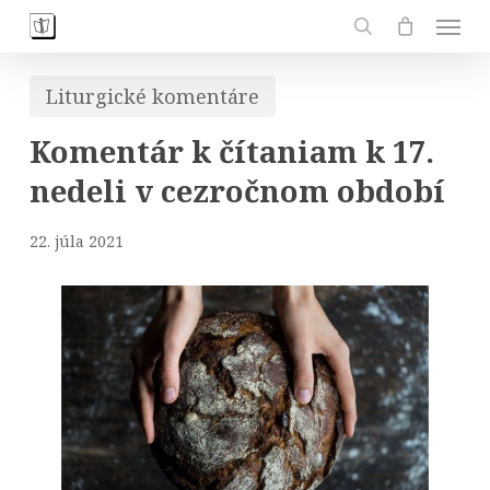
Skip
Men
to
search
main
Liturgické komentáre
content
Komentár k čítaniam k 17.
nedeli v cezročnom období
22. júla 2021