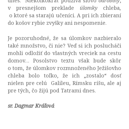
dnes. Niekoľkokrát používa slovo
odrobiny
,
v presnejšom preklade
úlomky
chleba
,
o ktoré sa starajú učeníci. A pri ich zbieraní
do košov rybie zvyšky ani nespomenie.
Je pozoruhodné, že sa úlomkov nazbieralo
také množstvo, či nie? Veď si ich poslucháči
mohli odložiť do vlastných vreciek na cestu
domov… Posolstvo textu však bude skôr
o tom, že úlomkov rozmnoženého Ježišovho
chleba bolo toľko, že ich „zostalo“ dosť
nielen pre celú Galileu, Rímsku ríšu, ale aj
pre tých, čo žijú pod Tatrami dnes.
sr. Dagmar Kráľová