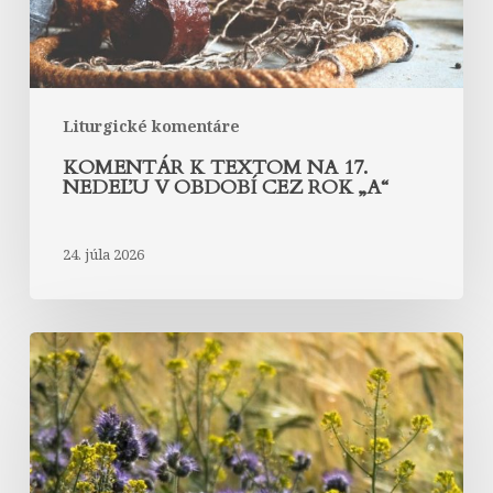
období
cez
rok
„A“
Liturgické komentáre
KOMENTÁR K TEXTOM NA 17.
NEDEĽU V OBDOBÍ CEZ ROK „A“
24. júla 2026
Komentár
k
textom
na
16.
nedeľu