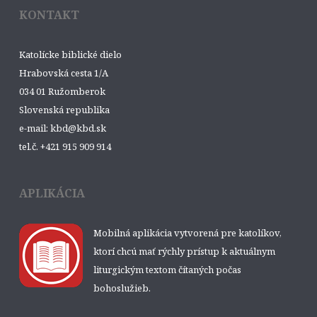
KONTAKT
Katolícke biblické dielo
Hrabovská cesta 1/A
034 01 Ružomberok
Slovenská republika
e-mail: kbd@kbd.sk
tel.č. +421 915 909 914
APLIKÁCIA
Mobilná aplikácia vytvorená pre katolíkov,
ktorí chcú mať rýchly prístup k aktuálnym
liturgickým textom čítaných počas
bohoslužieb.