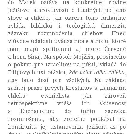
čo Marek ostáva na konkrétnej rovine
Ježišovej starostlivosti o hladných po jeho
slove a chlebe, Ján okrem toho brilantne
zvláda biblickú i teologickú dimenziu
zázraku rozmnoženia chlebov. Hneď
v úvode udalosti uvádza more a horu, ktoré
nám majú sprítomniť aj more Červené
a horu Sinaj. Na spôsob Mojžiša, prosiaceho
o pokrm pre Izraelitov na púšti, vkladá do
Filipových úst otázku,
kde vziať toľko chleba
,
aby bolo dosť pre všetkých. Na základe
zažitej praxe prvých kresťanov s „lámaním
chleba“ evanjelista Ján zároveň
retrospektívne vnáša ich skúsenosť
s Eucharistiou do tohto zázraku
rozmnoženia, aby zreteľne poukázal na
kontinuitu jej ustanovenia Ježišom až po