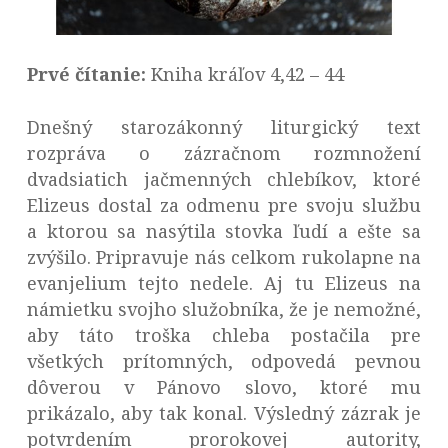
Prvé čítanie:
Kniha kráľov 4,42 – 44
Dnešný starozákonný liturgický text
rozpráva o zázračnom rozmnožení
dvadsiatich jačmenných chlebíkov, ktoré
Elizeus dostal za odmenu pre svoju službu
a ktorou sa nasýtila stovka ľudí a ešte sa
zvýšilo. Pripravuje nás celkom rukolapne na
evanjelium tejto nedele. Aj tu Elizeus na
námietku svojho služobníka, že je nemožné,
aby táto troška chleba postačila pre
všetkých prítomných, odpovedá pevnou
dôverou v Pánovo slovo, ktoré mu
prikázalo, aby tak konal. Výsledný zázrak je
potvrdením prorokovej autority,