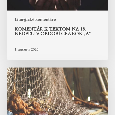
rok
„A“
Liturgické komentáre
KOMENTÁR K TEXTOM NA 18.
NEDEĽU V OBDOBÍ CEZ ROK „A“
1. augusta 2026
Komentár
k
textom
na
17.
nedeľu
v