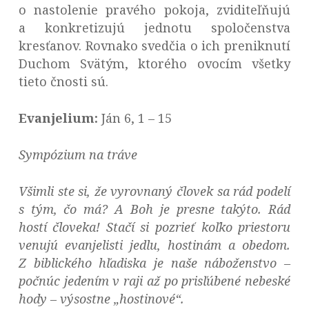
o nastolenie pravého pokoja, zviditeľňujú
a konkretizujú jednotu spoločenstva
kresťanov. Rovnako svedčia o ich preniknutí
Duchom Svätým, ktorého ovocím všetky
tieto čnosti sú.
Evanjelium:
Ján 6, 1 – 15
Sympózium na tráve
Všimli ste si, že vyrovnaný človek sa rád podelí
s tým, čo má? A Boh je presne takýto. Rád
hostí človeka! Stačí si pozrieť koľko priestoru
venujú evanjelisti jedlu, hostinám a obedom.
Z biblického hľadiska je naše náboženstvo –
počnúc jedením v raji až po prisľúbené nebeské
hody – výsostne „hostinové“.