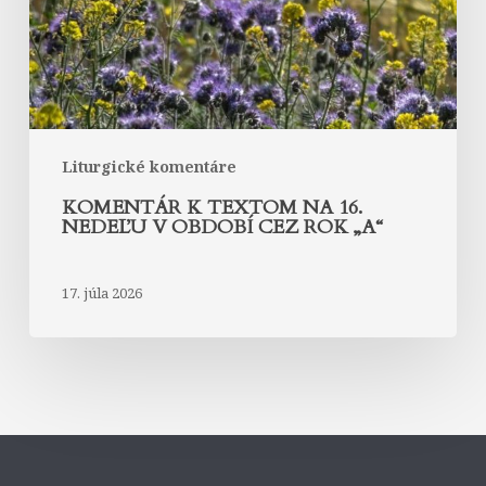
v
období
cez
rok
„A“
Liturgické komentáre
KOMENTÁR K TEXTOM NA 16.
NEDEĽU V OBDOBÍ CEZ ROK „A“
17. júla 2026