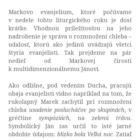
Markovo evanjelium, ktoré počúvame
v nedele tohto liturgického roku je dosť
krátke. Vhodnou príležitosťou na jeho
nadrobenie je správa o rozmnožení chleba –
udalosť, ktorú ako jedinú uvádzajú všetci
štyria evanjelisti. Tak prejdeme na pár
nedieľ od Markovej čírosti
k multidimenzionálnemu Jánovi.
Ako odlišne, pod vedením Ducha, pracujú
obaja evanjelisti vidno napríklad na tom, že
rukolapný Marek zachytil pri rozmnožení
chleba
usadenie poslucháčov po skupinách
, v
gréčtine
sympóziách,
na
zelenú trávu
.
Symbolický Ján zas určil to isté jarné
obdobie údajom:
blízko bola Veľká noc
. Zatiaľ