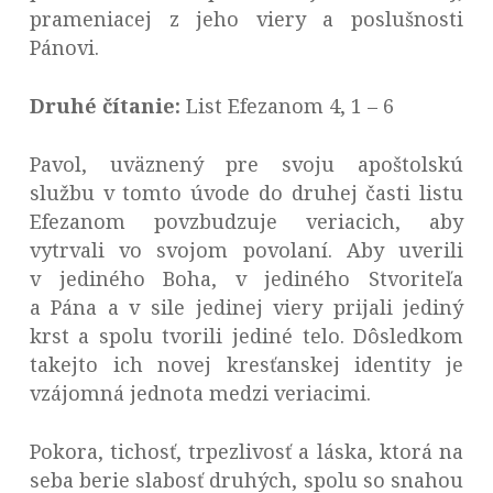
prameniacej z jeho viery a poslušnosti
Pánovi.
Druhé čítanie:
List Efezanom 4, 1 – 6
Pavol, uväznený pre svoju apoštolskú
službu v tomto úvode do druhej časti listu
Efezanom povzbudzuje veriacich, aby
vytrvali vo svojom povolaní. Aby uverili
v jediného Boha, v jediného Stvoriteľa
a Pána a v sile jedinej viery prijali jediný
krst a spolu tvorili jediné telo. Dôsledkom
takejto ich novej kresťanskej identity je
vzájomná jednota medzi veriacimi.
Pokora, tichosť, trpezlivosť a láska, ktorá na
seba berie slabosť druhých, spolu so snahou