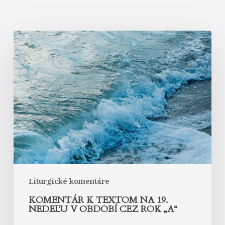
Komentár
k
textom
na
19.
nedeľu
v
období
cez
rok
„A“
Liturgické komentáre
KOMENTÁR K TEXTOM NA 19.
NEDEĽU V OBDOBÍ CEZ ROK „A“