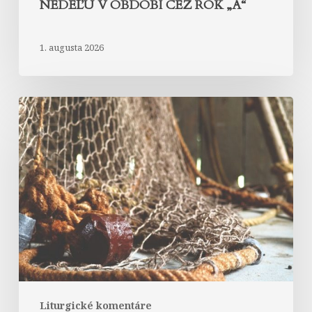
NEDEĽU V OBDOBÍ CEZ ROK „A“
1. augusta 2026
Komentár
k
textom
na
17.
nedeľu
v
období
cez
rok
„A“
Liturgické komentáre