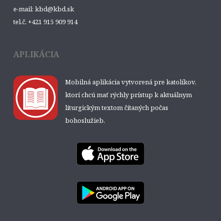
e-mail: kbd@kbd.sk
tel.č. +421 915 909 914
APLIKÁCIA
Mobilná aplikácia vytvorená pre katolíkov,
ktorí chcú mať rýchly prístup k aktuálnym
liturgickým textom čítaných počas
bohoslužieb.