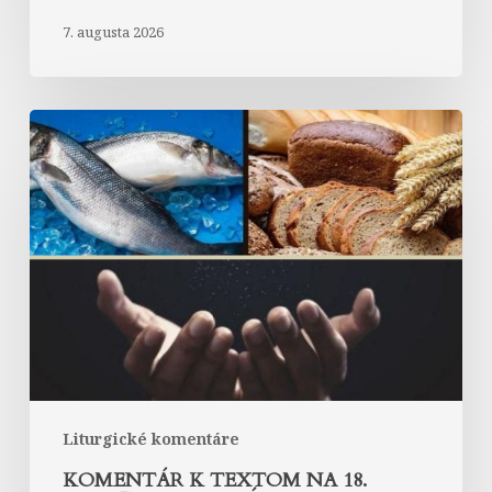
7. augusta 2026
Komentár
k
textom
na
18.
nedeľu
v
období
cez
rok
„A“
Liturgické komentáre
KOMENTÁR K TEXTOM NA 18.