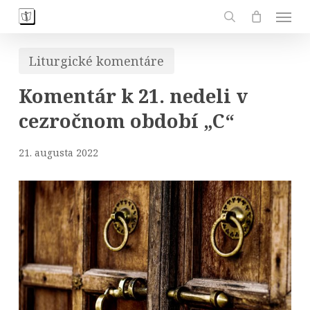
Skip
Men
to
search
main
Liturgické komentáre
content
Komentár k 21. nedeli v
cezročnom období „C“
21. augusta 2022